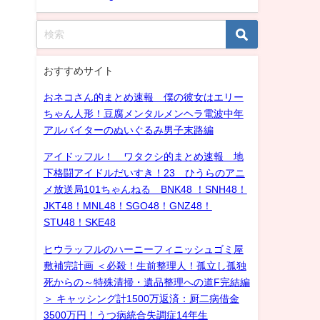
おすすめサイト
おネコさん的まとめ速報 僕の彼女はエリー
ちゃん人形！豆腐メンタルメンヘラ電波中年
アルバイターのぬいぐるみ男子末路編
アイドッフル！ ワタクシ的まとめ速報 地
下格闘アイドルだいすき！23 ひうらのアニ
メ放送局101ちゃんねる BNK48 ！SNH48！
JKT48！MNL48！SGO48！GNZ48！
STU48！SKE48
ヒウラッフルのハーニーフィニッシュゴミ屋
敷補完計画 ＜必殺！生前整理人！孤立し孤独
死からの～特殊清掃・遺品整理への道F完結編
＞ キャッシング計1500万返済：厨二病借金
3500万円！うつ病統合失調症14年生