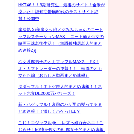
HKT46！！9期研究生、最後のサイト！全米が
泣いた！認知症鬱病60代のラストサイト絶
賛！公開中
魔法熟女/美魔女ッ娘メグみみちゃんのニート
ッフルステーションMAX！ ニート仙人仙女の
映画三昧老後生活！（無職孤独居老人的まと
め速報Z)]
乙女系腐男子のオカマッフルMAX2- FX！
オ・カマトレーダーの逆襲！！ 極道のオカ
マたち編（おもしろ動画まとめ速報）
タダッフル！ネトゲ廃人的まとめ速報！！ネ
ット乞食DE2000万パワーズ！
新・ハゲッフル！哀愁のハゲ男の髪ってるま
とめ速報！！激しくハゲっTEL？
こじ！コジッフル@！-レズっ娘百合ネエ！こ
じらせ！50独身処女のBL腐女子的まとめ速報-