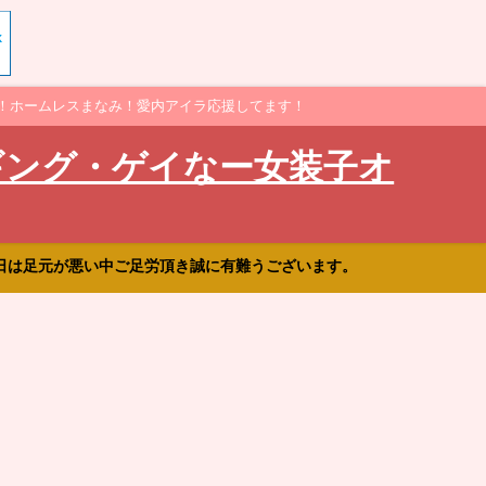
！ホームレスまなみ！愛内アイラ応援してます！
ギング・ゲイなー女装子オ
日は足元が悪い中ご足労頂き誠に有難うございます。