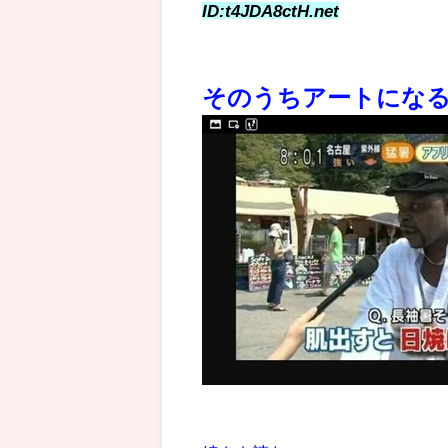
ID:t4JDA8ctH.net
そのうちアートにな