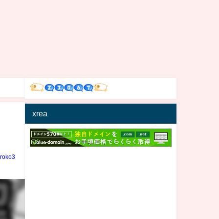
xrea
iroko3