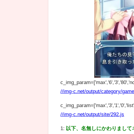
c_img_param=['max','6','3','80','no
//img-c.net/output/category/game
c_img_param=['max','3','1','0','list',
//img-c.net/output/site/292.js
1:
以下、名無しにかわりまして