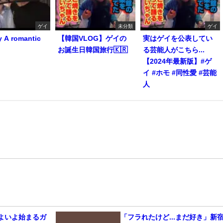
ゲイ
未分類
ゲイ
y A romantic
【韓国VLOG】ゲイの
実はゲイを公表してい
お誕生日韓国旅行🇰🇷
る芸能人がこちら...
【2024年最新版】#ゲ
イ #ホモ #同性愛 #芸能
人
いよいよ始まるガ
「フラれたけど...まだ好き」新