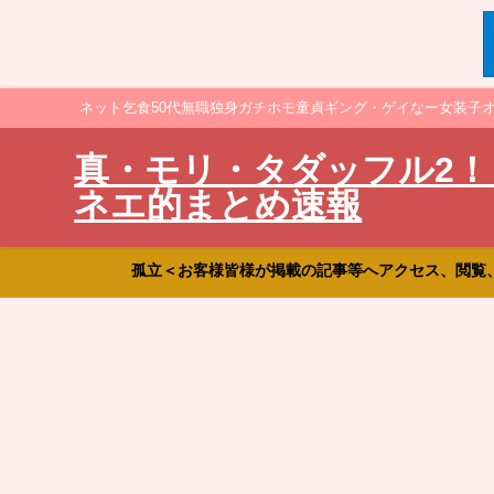
ネット乞食50代無職独身ガチホモ童貞ギング・ゲイなー女装子
真・モリ・タダッフル2！
ネエ的まとめ速報
孤立＜お客様皆様が掲載の記事等へアクセス、閲覧