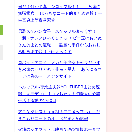
何だ！何が？真・シロッフル！！ 永遠の
無職童貞- ぼっちなニート的まとめ速報！一
生童貞上等夜露死苦！
男装スケバン女子！スケッフルまっくす！
（新・ナンノひゃくしきっ!！ビー玉のおいぬ
さん的まとめ速報） 話題な事件からおもし
ろ動画まで取り上げまっくす
ロボットアニメ！メカと美少女キャラだいす
き永遠の非リア充・非モテ星人 ！あらゆるマ
ニアの為のマニアックサイト
ハルッフル-専業主夫的YOUTUBERまとめ速
報！キモデブロリコンおたく！初老人の介護
生活！激動の1750日
アニゲタレスト（元祖！アニメッフル） ひ
きこもりニートのオナベ的まとめ速報
火浦のシネマッフル映画NEWS情報ポータブ