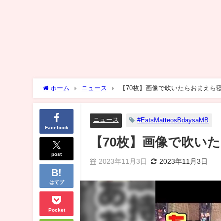
ホーム
ニュース
【70枚】画像で吹いたらおまえら
ニュース
#EatsMatteosBdaysaMB
Facebook
【70枚】画像で吹い
post
2023年11月3日
2023年11月3日
はてブ
Pocket