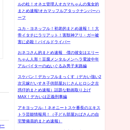
ルの杜！オネエ管理人オカマちゃんの鬼女的
まとめ速報!オカマッフルアタックナンバーハ
ーフ
ユカ・ヨネッフル！初老的まとめ速報！！大
帝イタチにラリアット！害獣神アリ・ガー被
害に必殺！パイルドライバー
おネコさん的まとめ速報 僕の彼女はエリー
ちゃん人形！豆腐メンタルメンヘラ電波中年
アルバイターのぬいぐるみ男子末路編
スケバン！デカッフルまっくす（デカい強い2
次元嫁だいすき子供部屋おじさんヒロシ之古
惑仔的まとめ速報）話題な動画取り上げ
MAX！デカいは正義刑事編
アキヨッフル-！ネオニートスケ番長のエキス
トラ芸能情報局！（子ども部屋おばさんの自
宅警備員的まとめ速報）
宿二