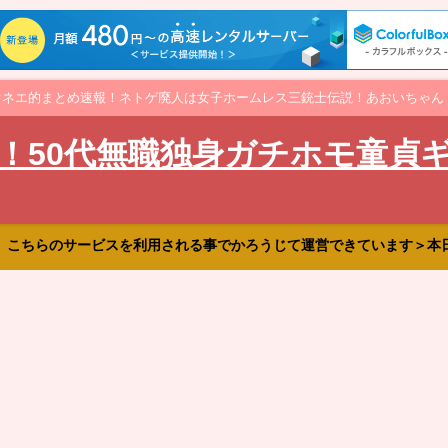
オネエ的まとめ速報！ネトゲ廃人は女子ホームレス三銃士伝説！あおいちゃん
！50代無職独身ガチホモ童貞
、こちらのサービスを利用される事でかろうじて運営できています＞本