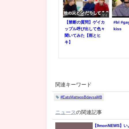
ゲイ
【禁断の質問】ゲイカ
#bl #ga
ップル呼び出して色々
kiss
聞いてみた【雨とヒ
キ】
関連キーワード
#EatsMatteosBdaysaMB
ニュース
の関連記事
【9monNEWS】