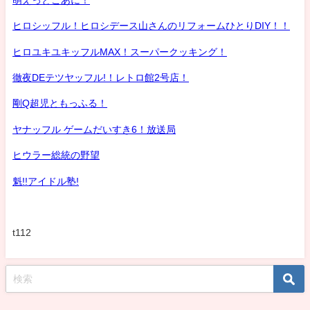
ヒロシッフル！ヒロシデース山さんのリフォームひとりDIY！！
ヒロユキユキッフルMAX！スーパークッキング！
徹夜DEテツヤッフル!！レトロ館2号店！
剛Q超児ともっふる！
ヤナッフル ゲームだいすき6！放送局
ヒウラー総統の野望
魁!!アイドル塾!
t112