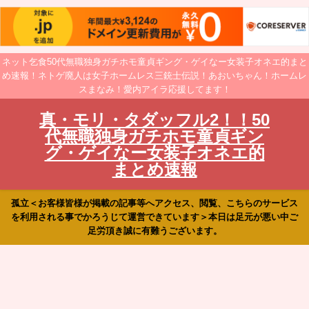
ネット乞食50代無職独身ガチホモ童貞ギング・ゲイなー女装子オネエ的まと
め速報！ネトゲ廃人は女子ホームレス三銃士伝説！あおいちゃん！ホームレ
スまなみ！愛内アイラ応援してます！
真・モリ・タダッフル2！！50
代無職独身ガチホモ童貞ギン
グ・ゲイなー女装子オネエ的
まとめ速報
孤立＜お客様皆様が掲載の記事等へアクセス、閲覧、こちらのサービス
を利用される事でかろうじて運営できています＞本日は足元が悪い中ご
足労頂き誠に有難うございます。