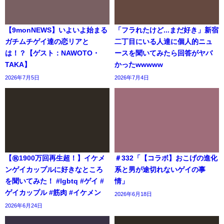
【9monNEWS】いよいよ始まる
「フラれたけど...まだ好き」新宿
ガチムチゲイ達の恋リアと
二丁目にいる人達に個人的ニュ
は！？【ゲスト：NAWOTO・
ースを聞いてみたら回答がヤバ
TAKA】
かったwwwww
2026年7月5日
2026年7月4日
【㊗️1900万回再生超！】イケメ
＃332「【コラボ】おこげの進化
ンゲイカップルに好きなところ
系と男が途切れないゲイの事
を聞いてみた！ #lgbtq #ゲイ #
情」
ゲイカップル #筋肉 #イケメン
2026年6月18日
2026年6月24日