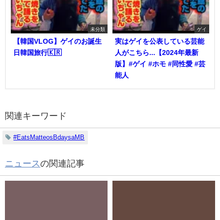
未分類
ゲイ
【韓国VLOG】ゲイのお誕生
実はゲイを公表している芸能
日韓国旅行🇰🇷
人がこちら...【2024年最新
版】#ゲイ #ホモ #同性愛 #芸
能人
関連キーワード
#EatsMatteosBdaysaMB
ニュース
の関連記事