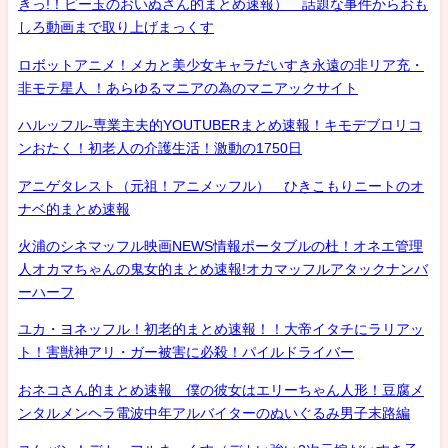
きっ!！ビー玉のおいぬさん的まとめ速報） 話題な事件からおも
しろ動画まで取り上げまっくす
ロボットアニメ！メカと美少女キャラだいすき永遠の非リア充・
非モテ星人 ！あらゆるマニアの為のマニアックサイト
ハルッフル-専業主夫的YOUTUBERまとめ速報！キモデブロリコ
ンおたく！初老人の介護生活！激動の1750日
アニゲタレスト（元祖！アニメッフル） ひきこもりニートのオ
ナベ的まとめ速報
火浦のシネマッフル映画NEWS情報ポータブルの杜！オネエ管理
人オカマちゃんの鬼女的まとめ速報!オカマッフルアタックナンバ
ーハーフ
ユカ・ヨネッフル！初老的まとめ速報！！大帝イタチにラリアッ
ト！害獣神アリ・ガー被害に必殺！パイルドライバー
おネコさん的まとめ速報 僕の彼女はエリーちゃん人形！豆腐メ
ンタルメンヘラ電波中年アルバイターのぬいぐるみ男子末路編