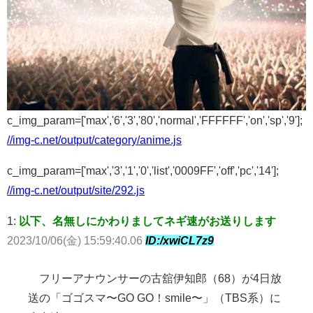
c_img_param=['max','6','3','80','normal','FFFFFF','on','sp','9'];
//img-c.net/output/category/anime.js
c_img_param=['max','3','1','0','list','0009FF','off','pc','14'];
//img-c.net/output/site/292.js
1:
以下、名無しにかわりましてネギ速がお送りします
2023/10/06(金) 15:59:40.06
ID:/xwiCL7z9
フリーアナウンサーの古舘伊知郎（68）が4日放
送の「ゴゴスマ〜GO GO！smile〜」（TBS系）に