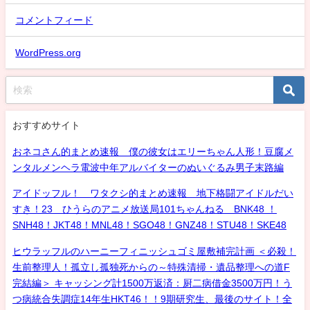
コメントフィード
WordPress.org
おすすめサイト
おネコさん的まとめ速報 僕の彼女はエリーちゃん人形！豆腐メ
ンタルメンヘラ電波中年アルバイターのぬいぐるみ男子末路編
アイドッフル！ ワタクシ的まとめ速報 地下格闘アイドルだい
すき！23 ひうらのアニメ放送局101ちゃんねる BNK48 ！
SNH48！JKT48！MNL48！SGO48！GNZ48！STU48！SKE48
ヒウラッフルのハーニーフィニッシュゴミ屋敷補完計画 ＜必殺！
生前整理人！孤立し孤独死からの～特殊清掃・遺品整理への道F
完結編＞ キャッシング計1500万返済：厨二病借金3500万円！う
つ病統合失調症14年生HKT46！！9期研究生、最後のサイト！全