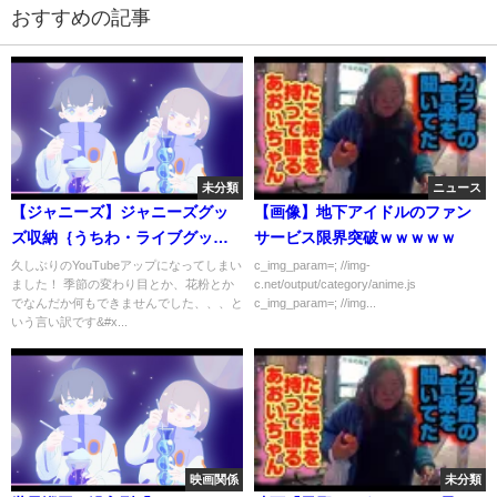
おすすめの記事
未分類
ニュース
【ジャニーズ】ジャニーズグッ
【画像】地下アイドルのファン
ズ収納｛うちわ・ライブグッ
サービス限界突破ｗｗｗｗｗ
ズ・CD等｝
久しぶりのYouTubeアップになってしまい
c_img_param=; //img-
ました！ 季節の変わり目とか、花粉とか
c.net/output/category/anime.js
でなんだか何もできませんでした、、、と
c_img_param=; //img...
いう言い訳です&#x...
映画関係
未分類