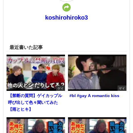
koshirohiroko3
最近書いた記事
ゲイ
ゲイ
【禁断の質問】ゲイカップル
#bl #gay A romantic kiss
呼び出して色々聞いてみた
【雨とヒキ】