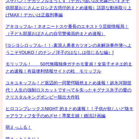
スケバン！デカッフルまっくす（デカい強い2次元嫁だいすき子
供部屋おじさんヒロシ之古惑仔的まとめ速報）話題な動画取り上
げMAX！デカいは正義刑事編
アキヨッフル-！ネオニートスケ番長のエキストラ芸能情報局！
（子ども部屋おばさんの自宅警備員的まとめ速報）
[ヨシヨシロッフル-！！-素浪人勇者カツオンの未解決事件簿へよ
うこそYOUKO！のナンノ洋子のはなしは信じるな編）]
モリッフル！ 50代無職独身ガチホモ童貞！女装子オネエ的ま
とめ速報！有益便利情報サイトの杜 モリッフル
ユキユキッフル！ど底辺的一同驚愕騒然まとめ速報！超氷河期世
代！人生の強制ロスカットですべてを失ったキグナス氷子の愛の
クリスタルキングボンビー脱出大作戦
ヒロコンプレックスNIGHT 的まとめ速報！！子供が欲しいど陰キ
ャアラフィフ女子のめざせ！専業主婦！婚活計画編
萌えっふる！
萌えっとこあに！