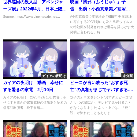
世界巡回の没入型「アベンジャ
映画『風邪（ふうじゃ）』予
ーズ展」2022年4月、日本上陸
告 出演：小西真奈美／窪塚洋
へ！
介
Source: https://www.cinemacafe.net/...
#小西真奈美 #窪塚洋介 #和田哲史 地球上
に存在する200種類にも及ぶ風邪ウイルス
の特効薬が開発されれば世界を揺るがす大
発明と言われる。特...
ガイアの夜明け
未分類
ガイアの夜明け 動画 幸せに
ピーコが言い放った"おすぎ死
する驚きの家電 2月10日
亡"の真相がまじでヤバすぎる...
『オカマキャラ』の第一線で活
ガイアの夜明け 2023年2月10日内容：幸
双子のオネエタレント“おすぎとピーコ”さ
せにする驚きの家電究極の炊飯器と昭和の
ん いつの間にか、テレビで見かけること
躍してきたタレントの"共演
必需品出演者：松下奈緒......
がなくなりました ネット上では、「死亡
NG"事件の内容や現在の姿に驚
説」が流れたこともありま...
きを隠せない...！