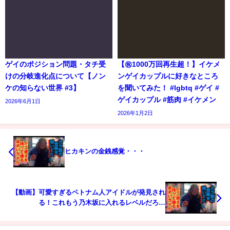
ゲイのポジション問題・タチ受
【㊗️1000万回再生超！】イケメ
けの分岐進化点について【ノン
ンゲイカップルに好きなところ
ケの知らない世界 #3】
を聞いてみた！ #lgbtq #ゲイ #
ゲイカップル #筋肉 #イケメン
2026年6月1日
2026年1月2日
ヒカキンの金銭感覚・・・
【動画】可愛すぎるベトナム人アイドルが発見され
る！これもう乃木坂に入れるレベルだろ…