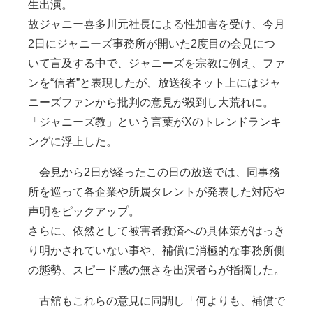
生出演。
故ジャニー喜多川元社長による性加害を受け、今月
2日にジャニーズ事務所が開いた2度目の会見につ
いて言及する中で、ジャニーズを宗教に例え、ファ
ンを“信者”と表現したが、放送後ネット上にはジャ
ニーズファンから批判の意見が殺到し大荒れに。
「ジャニーズ教」という言葉がXのトレンドランキ
ングに浮上した。
会見から2日が経ったこの日の放送では、同事務
所を巡って各企業や所属タレントが発表した対応や
声明をピックアップ。
さらに、依然として被害者救済への具体策がはっき
り明かされていない事や、補償に消極的な事務所側
の態勢、スピード感の無さを出演者らが指摘した。
古舘もこれらの意見に同調し「何よりも、補償で