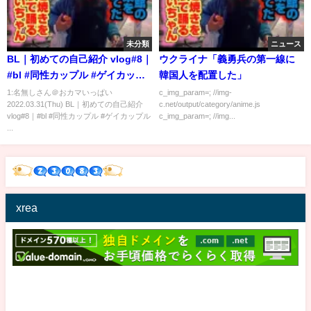
未分類
ニュース
BL｜初めての自己紹介 vlog#8｜
ウクライナ「義勇兵の第一線に
#bl #同性カップル #ゲイカップ
韓国人を配置した」
ル #ゲイ #モーニングルーティン
1:名無しさん＠おカマいっぱい
c_img_param=; //img-
2022.03.31(Thu) BL｜初めての自己紹介
c.net/output/category/anime.js
vlog#8｜#bl #同性カップル #ゲイカップル
c_img_param=; //img...
...
xrea