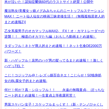
米が泣いた！認知症鬱病60代のラストサイト絶賛！公開中
魔法熟女/美魔女ッ娘メグみみちゃんのニートッフルステーション
MAX！ ニート仙人仙女の映画三昧老後生活！（無職孤独居老人的
まとめ速報Z)]
乙女系腐男子のオカマッフルMAX2- FX！オ・カマトレーダーの
逆襲！！ 極道のオカマたち編（おもしろ動画まとめ速報）
タダッフル！ネトゲ廃人的まとめ速報！！ネット乞食DE2000万
パワーズ！
新・ハゲッフル！哀愁のハゲ男の髪ってるまとめ速報！！激しく
ハゲっTEL？
こじ！コジッフル@！-レズっ娘百合ネエ！こじらせ！50独身処
女のBL腐女子的まとめ速報-
何だ！何が？真・シロッフル！！ 永遠の無職童貞- ぼっちな
ニート的まとめ速報！一生童貞上等夜露死苦！
男装スケバン女子！スケッフルまっくす！（新・ナンノひゃくし