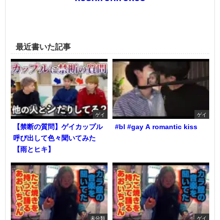
最近書いた記事
ゲイ
ゲイ
【禁断の質問】ゲイカップル
#bl #gay A romantic kiss
呼び出して色々聞いてみた
【雨とヒキ】
未分類
ゲイ