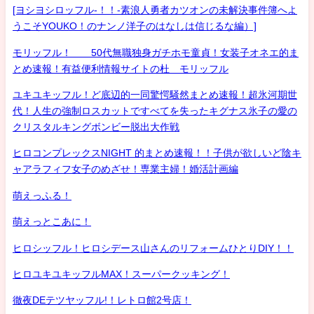
[ヨシヨシロッフル-！！-素浪人勇者カツオンの未解決事件簿へよ
うこそYOUKO！のナンノ洋子のはなしは信じるな編）]
モリッフル！ 50代無職独身ガチホモ童貞！女装子オネエ的ま
とめ速報！有益便利情報サイトの杜 モリッフル
ユキユキッフル！ど底辺的一同驚愕騒然まとめ速報！超氷河期世
代！人生の強制ロスカットですべてを失ったキグナス氷子の愛の
クリスタルキングボンビー脱出大作戦
ヒロコンプレックスNIGHT 的まとめ速報！！子供が欲しいど陰キ
ャアラフィフ女子のめざせ！専業主婦！婚活計画編
萌えっふる！
萌えっとこあに！
ヒロシッフル！ヒロシデース山さんのリフォームひとりDIY！！
ヒロユキユキッフルMAX！スーパークッキング！
徹夜DEテツヤッフル!！レトロ館2号店！