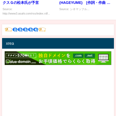
クスＧの松本氏が予言
(HAGEYUME) [作詞・作曲 咲
人] ver.2
Source:
Source: シネマッフル...
http://www3.asahi.com/rss/index.rdf...
xrea