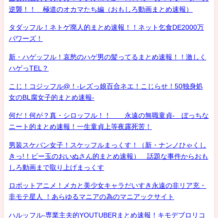
逆襲！！ 極道のオカマたち編（おもしろ動画まとめ速報）
タダッフル！ネトゲ廃人的まとめ速報！！ネット乞食DE2000万
パワーズ！
新・ハゲッフル！哀愁のハゲ男の髪ってるまとめ速報！！激しく
ハゲっTEL？
こじ！コジッフル@！-レズっ娘百合ネエ！こじらせ！50独身処
女のBL腐女子的まとめ速報-
何だ！何が？真・シロッフル！！ 永遠の無職童貞- ぼっちな
ニート的まとめ速報！一生童貞上等夜露死苦！
男装スケバン女子！スケッフルまっくす！（新・ナンノひゃくし
きっ!！ビー玉のおいぬさん的まとめ速報） 話題な事件からおも
しろ動画まで取り上げまっくす
ロボットアニメ！メカと美少女キャラだいすき永遠の非リア充・
非モテ星人 ！あらゆるマニアの為のマニアックサイト
ハルッフル-専業主夫的YOUTUBERまとめ速報！キモデブロリコ