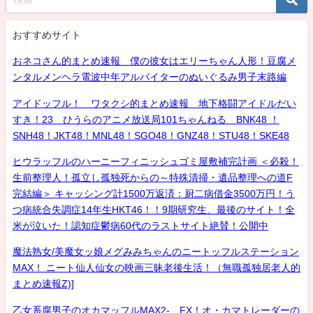
おすすめサイト
おネコさん的まとめ速報 僕の彼女はエリーちゃん人形！豆腐メ
ンタルメンヘラ電波中年アルバイターのぬいぐるみ男子末路編
アイドッフル！ ワタクシ的まとめ速報 地下格闘アイドルだい
すき！23 ひうらのアニメ放送局101ちゃんねる BNK48 ！
SNH48！JKT48！MNL48！SGO48！GNZ48！STU48！SKE48
ヒウラッフルのハーニーフィニッシュゴミ屋敷補完計画 ＜必殺！
生前整理人！孤立し孤独死からの～特殊清掃・遺品整理への道F
完結編＞ キャッシング計1500万返済：厨二病借金3500万円！う
つ病統合失調症14年生HKT46！！9期研究生、最後のサイト！全
米が泣いた！認知症鬱病60代のラストサイト絶賛！公開中
魔法熟女/美魔女ッ娘メグみみちゃんのニートッフルステーション
MAX！ ニート仙人仙女の映画三昧老後生活！（無職孤独居老人的
まとめ速報Z)]
乙女系腐男子のオカマッフルMAX2- FX！オ・カマトレーダーの