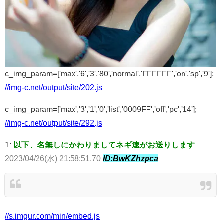
c_img_param=['max','6','3','80','normal','FFFFFF','on','sp','9'];
//img-c.net/output/site/202.js
c_img_param=['max','3','1','0','list','0009FF','off','pc','14'];
//img-c.net/output/site/292.js
1:
以下、名無しにかわりましてネギ速がお送りします
2023/04/26(水) 21:58:51.70
ID:BwKZhzpca
//s.imgur.com/min/embed.js