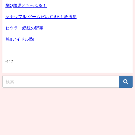
剛Q超児ともっふる！
ヤナッフル ゲームだいすき6！放送局
ヒウラー総統の野望
魁!!アイドル塾!
t112