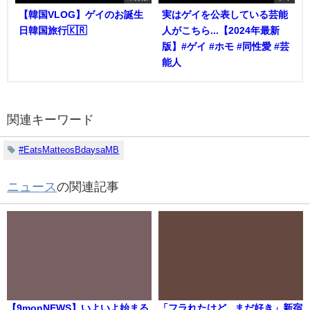
【韓国VLOG】ゲイのお誕生
実はゲイを公表している芸能
日韓国旅行🇰🇷
人がこちら...【2024年最新
版】#ゲイ #ホモ #同性愛 #芸
能人
関連キーワード
#EatsMatteosBdaysaMB
ニュース
の関連記事
【9monNEWS】いよいよ始まる
「フラれたけど...まだ好き」新宿