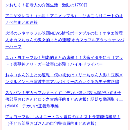
ンおたく！初老人の介護生活！激動の1750日
アニゲタレスト（元祖！アニメッフル） ひきこもりニートのオ
ナベ的まとめ速報
火浦のシネマッフル映画NEWS情報ポータブルの杜！オネエ管理
人オカマちゃんの鬼女的まとめ速報!オカマッフルアタックナンバ
ーハーフ
ユカ・ヨネッフル！初老的まとめ速報！！大帝イタチにラリアッ
ト！害獣神アリ・ガー被害に必殺！パイルドライバー
おネコさん的まとめ速報 僕の彼女はエリーちゃん人形！豆腐メ
ンタルメンヘラ電波中年アルバイターのぬいぐるみ男子末路編
スケバン！デカッフルまっくす（デカい強い2次元嫁だいすき子
供部屋おじさんヒロシ之古惑仔的まとめ速報）話題な動画取り上
げMAX！デカいは正義刑事編
アキヨッフル-！ネオニートスケ番長のエキストラ芸能情報局！
（子ども部屋おばさんの自宅警備員的まとめ速報）