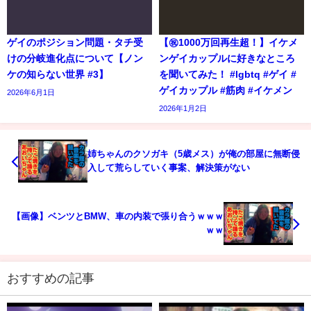
ゲイのポジション問題・タチ受
【㊗️1000万回再生超！】イケメ
けの分岐進化点について【ノン
ンゲイカップルに好きなところ
ケの知らない世界 #3】
を聞いてみた！ #lgbtq #ゲイ #
ゲイカップル #筋肉 #イケメン
2026年6月1日
2026年1月2日
姉ちゃんのクソガキ（5歳メス）が俺の部屋に無断侵
入して荒らしていく事案、解決策がない
【画像】ベンツとBMW、車の内装で張り合うｗｗｗ
ｗｗ
おすすめの記事