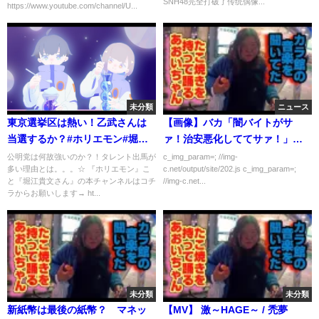
SNH48完全打破了传统偶像...
https://www.youtube.com/channel/U...
未分類
ニュース
東京選挙区は熱い！乙武さんは
【画像】バカ「闇バイトがサ
当選するか？#ホリエモン#堀江
ァ！治安悪化しててサァ！」デ
貴文切り抜き#ホリエモン切り抜
ータキャラワイ「20年前の1/7」
公明党は何故強いのか？！タレント出馬が
c_img_param=; //img-
多い理由とは。。。☆ 『ホリエモン』こ
c.net/output/site/202.js c_img_param=;
き#ホリエモン堀江貴文ch#ホリ
と『堀江貴文さん』の本チャンネルはコチ
//img-c.net...
エモン選挙#堀江貴文選挙#東京
ラからお願いします→ ht...
選挙#れいわ#山本太郎#乙武#生
稲晃子#水道橋博士
未分類
未分類
新紙幣は最後の紙幣？ マネッ
【MV】 激～HAGE～ / 禿夢