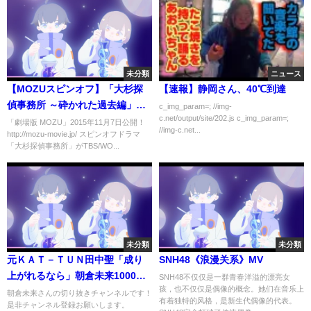
未分類
ニュース
【MOZUスピンオフ】「大杉探
【速報】静岡さん、40℃到達
偵事務所 ～砕かれた過去編」西
c_img_param=; //img-
c.net/output/site/202.js c_img_param=;
島秀俊さんからのメッセージ
「劇場版 MOZU」2015年11月7日公開！
//img-c.net...
http://mozu-movie.jp/ スピンオフドラマ
（WOWOW）
「大杉探偵事務所」がTBS/WO...
未分類
未分類
元ＫＡＴ－ＴＵＮ田中聖「成り
SNH48《浪漫关系》MV
上がれるなら」朝倉未来1000万
SNH48不仅仅是一群青春洋溢的漂亮女
孩，也不仅仅是偶像的概念。她们在音乐上
円企画挑戦【朝倉未来】
朝倉未来さんの切り抜きチャンネルです！
有着独特的风格，是新生代偶像的代表。
是非チャンネル登録お願いします。