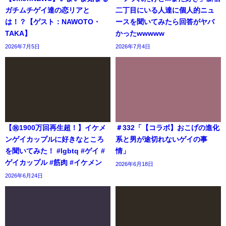
ガチムチゲイ達の恋リアと
二丁目にいる人達に個人的ニュ
は！？【ゲスト：NAWOTO・
ースを聞いてみたら回答がヤバ
TAKA】
かったwwwww
2026年7月5日
2026年7月4日
【㊗️1900万回再生超！】イケメ
＃332「【コラボ】おこげの進化
ンゲイカップルに好きなところ
系と男が途切れないゲイの事
を聞いてみた！ #lgbtq #ゲイ #
情」
ゲイカップル #筋肉 #イケメン
2026年6月18日
2026年6月24日