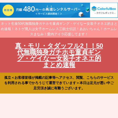
ネット乞食50代無職独身ガチホモ童貞ギング・ゲイなー女装子オネエ的まと
め速報！ネトゲ廃人は女子ホームレス三銃士伝説！あおいちゃん！ホームレ
スまなみ！愛内アイラ応援してます！
真・モリ・タダッフル2！！50
代無職独身ガチホモ童貞ギン
グ・ゲイなー女装子オネエ的
まとめ速報
孤立＜お客様皆様が掲載の記事等へアクセス、閲覧、こちらのサービス
を利用される事でかろうじて運営できています＞本日は足元が悪い中ご
足労頂き誠に有難うございます。