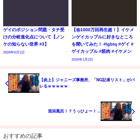
ゲイのポジション問題・タチ受
【㊗️1000万回再生超！】イケメ
けの分岐進化点について【ノン
ンゲイカップルに好きなところ
ケの知らない世界 #3】
を聞いてみた！ #lgbtq #ゲイ #
ゲイカップル #筋肉 #イケメン
2026年6月1日
2026年1月2日
【炎上】ジャニーズ事務所、「NG記者リスト」がバ
レるｗｗｗｗｗ
混浴風呂！？うっひょー！→
おすすめの記事