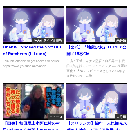
その他アイドル情報
未分類
Onantv Exposed the Sh*t Out
【公式】『地獄少女』11.15Fri公
of Ratchettv (Lil tuna)
開／15秒CM
#onantv #rudeboy #ugk4life
Join this channel to get access to perks:
主演：玉城ティナ × 監督：白石晃士 伝説
https://www.youtube.com/chan...
的人気を誇るアニメ＆コミックスの実写映
#longlivepimpchad
画化！ 人気テレビアニメとして2005年よ
り放映されて以降、...
ニュース
未分類
【画像】秋田県上小阿仁村の村
【スリランカ】旅行 - 人気観光ス
民のお姉さんが美人ｗｗｗｗｗ
ポット特集！| アジア旅行 [お家