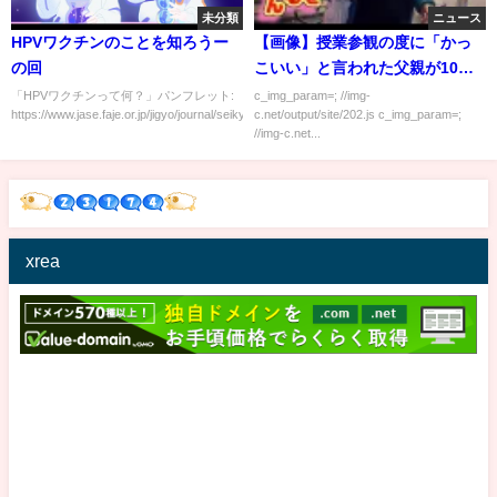
未分類
ニュース
HPVワクチンのことを知ろうー
【画像】授業参観の度に「かっ
の回
こいい」と言われた父親が10年
後…
「HPVワクチンって何？」パンフレット:
c_img_param=; //img-
https://www.jase.faje.or.jp/jigyo/journal/seikyoi...
c.net/output/site/202.js c_img_param=;
//img-c.net...
xrea