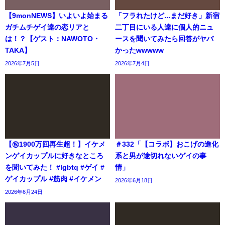
【9monNEWS】いよいよ始まる
「フラれたけど...まだ好き」新宿
ガチムチゲイ達の恋リアと
二丁目にいる人達に個人的ニュ
は！？【ゲスト：NAWOTO・
ースを聞いてみたら回答がヤバ
TAKA】
かったwwwww
2026年7月5日
2026年7月4日
【㊗️1900万回再生超！】イケメ
＃332「【コラボ】おこげの進化
ンゲイカップルに好きなところ
系と男が途切れないゲイの事
を聞いてみた！ #lgbtq #ゲイ #
情」
ゲイカップル #筋肉 #イケメン
2026年6月18日
2026年6月24日