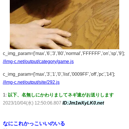
c_img_param=['max','6','3','80','normal','FFFFFF','on','sp','9'];
//img-c.net/output/category/game.js
c_img_param=['max','3','1','0','list','0009FF','off','pc','14'];
//img-c.net/output/site/292.js
1:
以下、名無しにかわりましてネギ速がお送りします
2023/10/04(水) 12:50:06.807
ID:Jm1wXyLK0.net
なにこれかっこいいのいる