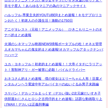
ロボットアニメ！メカと美少女キャラだいすき永遠の非リア充・
非モテ星人 ！あらゆるマニアの為のマニアックサイト
ハルッフル-専業主夫的YOUTUBERまとめ速報！キモデブロリコ
ンおたく！初老人の介護生活！激動の1750日
アニゲタレスト（元祖！アニメッフル） ひきこもりニートのオ
ナベ的まとめ速報
火浦のシネマッフル映画NEWS情報ポータブルの杜！オネエ管理
人オカマちゃんの鬼女的まとめ速報!オカマッフルアタックナンバ
ーハーフ
ユカ・ヨネッフル！初老的まとめ速報！！大帝イタチにラリアッ
ト！害獣神アリ・ガー被害に必殺！パイルドライバー
おネコさん的まとめ速報 僕の彼女はエリーちゃん人形！豆腐メ
ンタルメンヘラ電波中年アルバイターのぬいぐるみ男子末路編
スケバン！デカッフルまっくす（デカい強い2次元嫁だいすき子
供部屋おじさんヒロシ之古惑仔的まとめ速報）話題な動画取り上
げMAX！デカいは正義刑事編