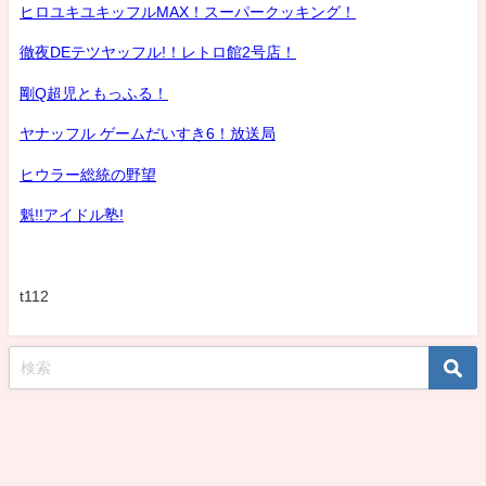
ヒロユキユキッフルMAX！スーパークッキング！
徹夜DEテツヤッフル!！レトロ館2号店！
剛Q超児ともっふる！
ヤナッフル ゲームだいすき6！放送局
ヒウラー総統の野望
魁!!アイドル塾!
t112