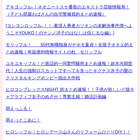
アキヨッフル-！ネオニートスケ番長のエキストラ芸能情報局！
（子ども部屋おばさんの自宅警備員的まとめ速報）
[ヨシヨシロッフル-！！-素浪人勇者カツオンの未解決事件簿へよ
うこそYOUKO！のナンノ洋子のはなしは信じるな編）]
モリッフル！ 50代無職独身ガチホモ童貞！女装子オネエ的ま
とめ速報！有益便利情報サイトの杜 モリッフル
ユキユキッフル！ど底辺的一同驚愕騒然まとめ速報！超氷河期世
代！人生の強制ロスカットですべてを失ったキグナス氷子の愛の
クリスタルキングボンビー脱出大作戦
ヒロコンプレックスNIGHT 的まとめ速報！！子供が欲しいど陰キ
ャアラフィフ女子のめざせ！専業主婦！婚活計画編
萌えっふる！
萌えっとこあに！
ヒロシッフル！ヒロシデース山さんのリフォームひとりDIY！！