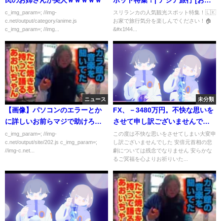
で旅行]
c_img_param=; //img-
スリランカの人気観光スポット特集！🇱🇰
c.net/output/category/anime.js
お家で旅行気分を楽しんでください！🏠
c_img_param=; //img...
&#x1f44...
ニュース
未分類
【画像】パソコンのエラーとか
FX、－3480万円。不快な思いを
に詳しいお前らマジで助けろく
させて申し訳ございませんでし
ださい！
た。
c_img_param=; //img-
この度は不快な思いをさせてしまい大変申
c.net/output/site/202.js c_img_param=;
し訳ございませんでした 安倍元首相の悲
//img-c.net...
劇については残念でなりません 安らかな
るご冥福を心よりお祈りいた...