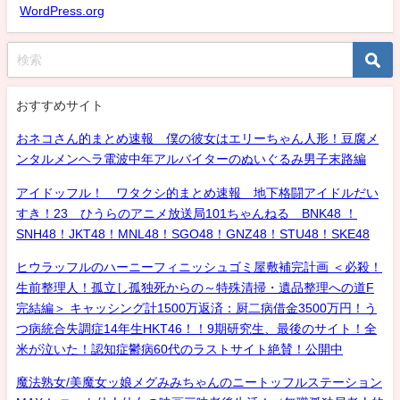
WordPress.org
おすすめサイト
おネコさん的まとめ速報 僕の彼女はエリーちゃん人形！豆腐メ
ンタルメンヘラ電波中年アルバイターのぬいぐるみ男子末路編
アイドッフル！ ワタクシ的まとめ速報 地下格闘アイドルだい
すき！23 ひうらのアニメ放送局101ちゃんねる BNK48 ！
SNH48！JKT48！MNL48！SGO48！GNZ48！STU48！SKE48
ヒウラッフルのハーニーフィニッシュゴミ屋敷補完計画 ＜必殺！
生前整理人！孤立し孤独死からの～特殊清掃・遺品整理への道F
完結編＞ キャッシング計1500万返済：厨二病借金3500万円！う
つ病統合失調症14年生HKT46！！9期研究生、最後のサイト！全
米が泣いた！認知症鬱病60代のラストサイト絶賛！公開中
魔法熟女/美魔女ッ娘メグみみちゃんのニートッフルステーション