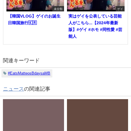
未分類
ゲイ
【韓国VLOG】ゲイのお誕生
実はゲイを公表している芸能
日韓国旅行🇰🇷
人がこちら...【2024年最新
版】#ゲイ #ホモ #同性愛 #芸
能人
関連キーワード
#EatsMatteosBdaysaMB
ニュース
の関連記事