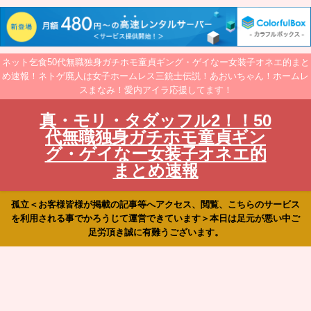
ネット乞食50代無職独身ガチホモ童貞ギング・ゲイなー女装子オネエ的まと
め速報！ネトゲ廃人は女子ホームレス三銃士伝説！あおいちゃん！ホームレ
スまなみ！愛内アイラ応援してます！
真・モリ・タダッフル2！！50
代無職独身ガチホモ童貞ギン
グ・ゲイなー女装子オネエ的
まとめ速報
孤立＜お客様皆様が掲載の記事等へアクセス、閲覧、こちらのサービス
を利用される事でかろうじて運営できています＞本日は足元が悪い中ご
足労頂き誠に有難うございます。