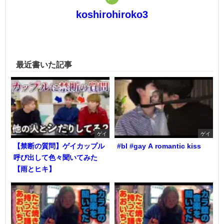
koshirohiroko3
最近書いた記事
ゲイ
ゲイ
【禁断の質問】ゲイカップル
#bl #gay A romantic kiss
呼び出して色々聞いてみた
【雨とヒキ】