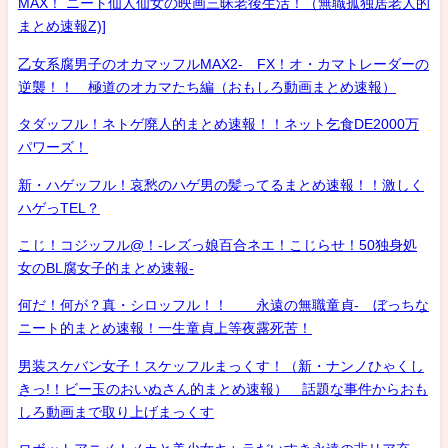
MAX！ ニート仙人仙女の映画三昧老後生活！（無職孤独居老人的
まとめ速報Z)]
乙女系腐男子のオカマッフルMAX2- FX！オ・カマトレーダーの
逆襲！！ 極道のオカマたち編（おもしろ動画まとめ速報）
タダッフル！ネトゲ廃人的まとめ速報！！ネット乞食DE2000万
パワーズ！
新・ハゲッフル！哀愁のハゲ男の髪ってるまとめ速報！！激しく
ハゲっTEL？
こじ！コジッフル@！-レズっ娘百合ネエ！こじらせ！50独身処
女のBL腐女子的まとめ速報-
何だ！何が？真・シロッフル！！ 永遠の無職童貞- ぼっちな
ニート的まとめ速報！一生童貞上等夜露死苦！
男装スケバン女子！スケッフルまっくす！（新・ナンノひゃくし
きっ!！ビー玉のおいぬさん的まとめ速報） 話題な事件からおも
しろ動画まで取り上げまっくす