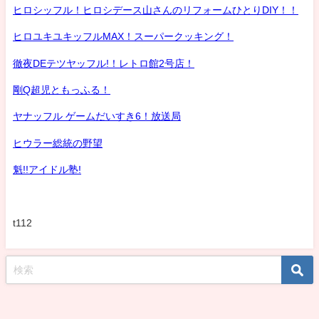
ヒロシッフル！ヒロシデース山さんのリフォームひとりDIY！！
ヒロユキユキッフルMAX！スーパークッキング！
徹夜DEテツヤッフル!！レトロ館2号店！
剛Q超児ともっふる！
ヤナッフル ゲームだいすき6！放送局
ヒウラー総統の野望
魁!!アイドル塾!
t112