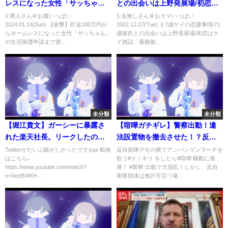
レスになった女性「サッちゃ
との出会いは上野発展場/初恋は
ん」の生活保護申請まで密着し
ゲイ雑誌「薔薇族」の文通欄
1:廃人さん＠お腹いっぱい
1:名無しさん＠おカマいっぱい
2024.01.14(Sun) 【衝撃】貯金100万円か
2022.12.27(Tue) ５7歳ゲイの恋愛事情/71
てみたら衝撃の私生活が明らか
で…
らホームレスになった女性「サッちゃん」
歳彼氏との出会いは上野発展場/初恋はゲ
に（後編）
の生活保護申請まで密...
イ雑誌「薔薇族...
未分類
未分類
【堀江貴文】ガーシーに暴露さ
【喧嘩ガチギレ】警察出動！違
れた楽天社長。リークしたのは
法設置物を撤去させた！？反自
●●か。【ホリエモン 三木谷浩史
衛隊デモの横でアンパンマンマ
Twitterがだいぶ騒がしかったですねw 動画
反自衛隊デモの横でアンパンマンマーチを
はこちら↓
歌う#ドッキリ をしたら#喧嘩 騒動に発
社長 株価 暴落 ブチギレ 三木谷
ーチを歌ってみた！
https://www.youtube.com/watch?
展！ #警察 出動で大混乱！しかし、反自
ルーム 切り抜き ガーシーch ひ
v=SezlEAKH...
衛隊団体は無許可且つ違...
ろゆき Abema】