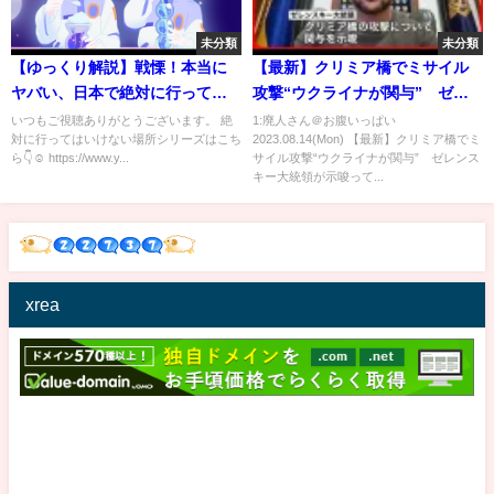
未分類
未分類
【ゆっくり解説】戦慄！本当に
【最新】クリミア橋でミサイル
ヤバい、日本で絶対に行っては
攻撃“ウクライナが関与” ゼレ
いけない場所４選【第４弾】
ンスキー大統領が示唆
いつもご視聴ありがとうございます。 絶
1:廃人さん＠お腹いっぱい
対に行ってはいけない場所シリーズはこち
2023.08.14(Mon) 【最新】クリミア橋でミ
ら👇☺ https://www.y...
サイル攻撃“ウクライナが関与” ゼレンス
キー大統領が示唆って...
xrea