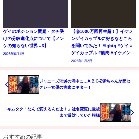
ゲイのポジション問題・タチ受
【㊗️1000万回再生超！】イケメ
けの分岐進化点について【ノン
ンゲイカップルに好きなところ
ケの知らない世界 #3】
を聞いてみた！ #lgbtq #ゲイ #
ゲイカップル #筋肉 #イケメン
2026年6月1日
2026年1月2日
ジャニーズ消滅の渦中に…A.B.C-Z塚ちゃんが元セ
クシー女優の実家にキター！
キムタク「なんで変えるんだよ！」社名変更に最後
まで反対していた模様
おすすめの記事