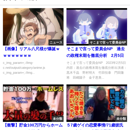
ニュース
そこまで言って委員会NP
【画像】リアル八尺様が爆誕ｗ
そこまで言って委員会NP 過去
ｗｗｗｗｗｗｗ
の政権末期を徹底分析 2月5日
c_img_param=; //img-
そこまで言って委員会NP 2023年2月5日
c.net/output/category/anime.js
内容：過去の政権末期を徹底分析出演者：
c_img_param=; //img...
黒木千晶 野村明大 竹田恒泰 門田隆
将 田嶋陽子 金子恵美...
未分類
未分類
【衝撃】貯金100万円からホーム
５7歳ゲイの恋愛事情/71歳彼氏