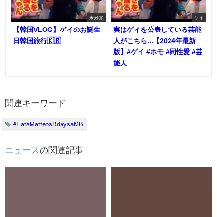
未分類
ゲイ
【韓国VLOG】ゲイのお誕生
実はゲイを公表している芸能
日韓国旅行🇰🇷
人がこちら...【2024年最新
版】#ゲイ #ホモ #同性愛 #芸
能人
関連キーワード
#EatsMatteosBdaysaMB
ニュース
の関連記事