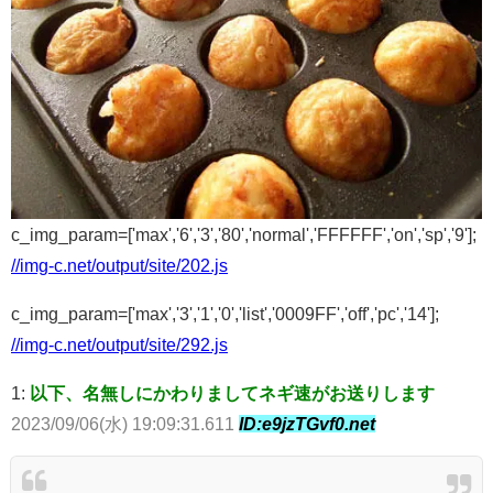
c_img_param=['max','6','3','80','normal','FFFFFF','on','sp','9'];
//img-c.net/output/site/202.js
c_img_param=['max','3','1','0','list','0009FF','off','pc','14'];
//img-c.net/output/site/292.js
1:
以下、名無しにかわりましてネギ速がお送りします
2023/09/06(水) 19:09:31.611
ID:e9jzTGvf0.net