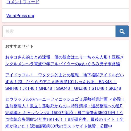
コメントフィード
WordPress.org
おすすめサイト
おネコさん的まとめ速報 僕の彼女はエリーちゃん人形！豆腐メ
ンタルメンヘラ電波中年アルバイターのぬいぐるみ男子末路編
アイドッフル！ ワタクシ的まとめ速報 地下格闘アイドルだい
すき！23 ひうらのアニメ放送局101ちゃんねる BNK48 ！
SNH48！JKT48！MNL48！SGO48！GNZ48！STU48！SKE48
ヒウラッフルのハーニーフィニッシュゴミ屋敷補完計画 ＜必殺！
生前整理人！孤立し孤独死からの～特殊清掃・遺品整理への道F
完結編＞ キャッシング計1500万返済：厨二病借金3500万円！う
つ病統合失調症14年生HKT46！！9期研究生、最後のサイト！全
米が泣いた！認知症鬱病60代のラストサイト絶賛！公開中