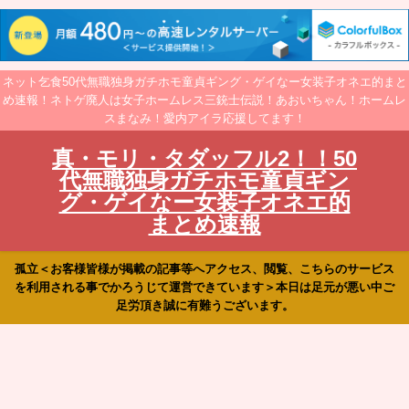
ネット乞食50代無職独身ガチホモ童貞ギング・ゲイなー女装子オネエ的まと
め速報！ネトゲ廃人は女子ホームレス三銃士伝説！あおいちゃん！ホームレ
スまなみ！愛内アイラ応援してます！
真・モリ・タダッフル2！！50
代無職独身ガチホモ童貞ギン
グ・ゲイなー女装子オネエ的
まとめ速報
孤立＜お客様皆様が掲載の記事等へアクセス、閲覧、こちらのサービス
を利用される事でかろうじて運営できています＞本日は足元が悪い中ご
足労頂き誠に有難うございます。