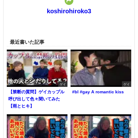
koshirohiroko3
最近書いた記事
ゲイ
ゲイ
【禁断の質問】ゲイカップル
#bl #gay A romantic kiss
呼び出して色々聞いてみた
【雨とヒキ】