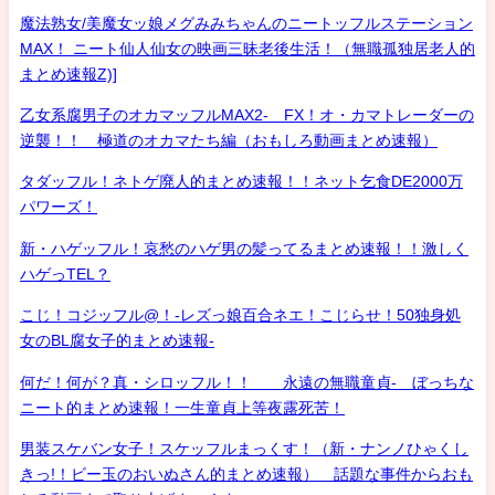
魔法熟女/美魔女ッ娘メグみみちゃんのニートッフルステーション
MAX！ ニート仙人仙女の映画三昧老後生活！（無職孤独居老人的
まとめ速報Z)]
乙女系腐男子のオカマッフルMAX2- FX！オ・カマトレーダーの
逆襲！！ 極道のオカマたち編（おもしろ動画まとめ速報）
タダッフル！ネトゲ廃人的まとめ速報！！ネット乞食DE2000万
パワーズ！
新・ハゲッフル！哀愁のハゲ男の髪ってるまとめ速報！！激しく
ハゲっTEL？
こじ！コジッフル@！-レズっ娘百合ネエ！こじらせ！50独身処
女のBL腐女子的まとめ速報-
何だ！何が？真・シロッフル！！ 永遠の無職童貞- ぼっちな
ニート的まとめ速報！一生童貞上等夜露死苦！
男装スケバン女子！スケッフルまっくす！（新・ナンノひゃくし
きっ!！ビー玉のおいぬさん的まとめ速報） 話題な事件からおも