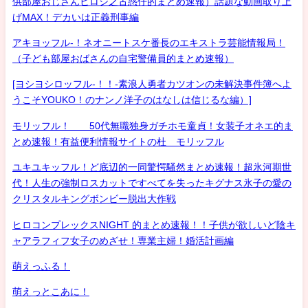
供部屋おじさんヒロシ之古惑仔的まとめ速報）話題な動画取り上
げMAX！デカいは正義刑事編
アキヨッフル-！ネオニートスケ番長のエキストラ芸能情報局！
（子ども部屋おばさんの自宅警備員的まとめ速報）
[ヨシヨシロッフル-！！-素浪人勇者カツオンの未解決事件簿へよ
うこそYOUKO！のナンノ洋子のはなしは信じるな編）]
モリッフル！ 50代無職独身ガチホモ童貞！女装子オネエ的ま
とめ速報！有益便利情報サイトの杜 モリッフル
ユキユキッフル！ど底辺的一同驚愕騒然まとめ速報！超氷河期世
代！人生の強制ロスカットですべてを失ったキグナス氷子の愛の
クリスタルキングボンビー脱出大作戦
ヒロコンプレックスNIGHT 的まとめ速報！！子供が欲しいど陰キ
ャアラフィフ女子のめざせ！専業主婦！婚活計画編
萌えっふる！
萌えっとこあに！