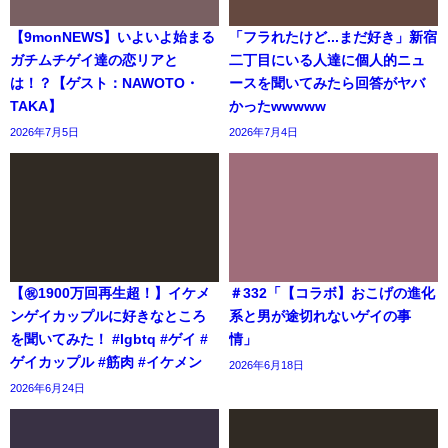
【9monNEWS】いよいよ始まる
「フラれたけど...まだ好き」新宿
ガチムチゲイ達の恋リアと
二丁目にいる人達に個人的ニュ
は！？【ゲスト：NAWOTO・
ースを聞いてみたら回答がヤバ
TAKA】
かったwwwww
2026年7月5日
2026年7月4日
【㊗️1900万回再生超！】イケメ
＃332「【コラボ】おこげの進化
ンゲイカップルに好きなところ
系と男が途切れないゲイの事
を聞いてみた！ #lgbtq #ゲイ #
情」
ゲイカップル #筋肉 #イケメン
2026年6月18日
2026年6月24日