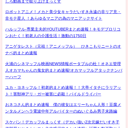
しろ動画まで取り上げまっくす
ロボットアニメ！メカと美少女キャラだいすき永遠の非リア充・
非モテ星人 ！あらゆるマニアの為のマニアックサイト
ハルッフル-専業主夫的YOUTUBERまとめ速報！キモデブロリコ
ンおたく！初老人の介護生活！激動の1750日
アニゲタレスト（元祖！アニメッフル） ひきこもりニートのオ
ナベ的まとめ速報
火浦のシネマッフル映画NEWS情報ポータブルの杜！オネエ管理
人オカマちゃんの鬼女的まとめ速報!オカマッフルアタックナンバ
ーハーフ
ユカ・ヨネッフル！初老的まとめ速報！！大帝イタチにラリアッ
ト！害獣神アリ・ガー被害に必殺！パイルドライバー
おネコさん的まとめ速報 僕の彼女はエリーちゃん人形！豆腐メ
ンタルメンヘラ電波中年アルバイターのぬいぐるみ男子末路編
スケバン！デカッフルまっくす（デカい強い2次元嫁だいすき子