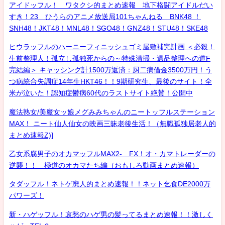
アイドッフル！ ワタクシ的まとめ速報 地下格闘アイドルだい
すき！23 ひうらのアニメ放送局101ちゃんねる BNK48 ！
SNH48！JKT48！MNL48！SGO48！GNZ48！STU48！SKE48
ヒウラッフルのハーニーフィニッシュゴミ屋敷補完計画 ＜必殺！
生前整理人！孤立し孤独死からの～特殊清掃・遺品整理への道F
完結編＞ キャッシング計1500万返済：厨二病借金3500万円！う
つ病統合失調症14年生HKT46！！9期研究生、最後のサイト！全
米が泣いた！認知症鬱病60代のラストサイト絶賛！公開中
魔法熟女/美魔女ッ娘メグみみちゃんのニートッフルステーション
MAX！ ニート仙人仙女の映画三昧老後生活！（無職孤独居老人的
まとめ速報Z)]
乙女系腐男子のオカマッフルMAX2- FX！オ・カマトレーダーの
逆襲！！ 極道のオカマたち編（おもしろ動画まとめ速報）
タダッフル！ネトゲ廃人的まとめ速報！！ネット乞食DE2000万
パワーズ！
新・ハゲッフル！哀愁のハゲ男の髪ってるまとめ速報！！激しく