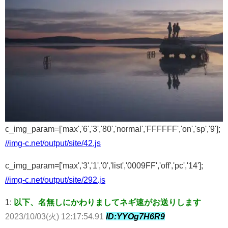
c_img_param=['max','6','3','80','normal','FFFFFF','on','sp','9'];
//img-c.net/output/site/42.js
c_img_param=['max','3','1','0','list','0009FF','off','pc','14'];
//img-c.net/output/site/292.js
1:
以下、名無しにかわりましてネギ速がお送りします
2023/10/03(火) 12:17:54.91
ID:YYOg7H6R9