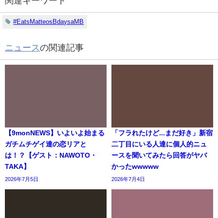
関連キーワード
#EatsMatteosBdaysaMB
ニュース
の関連記事
【9monNEWS】いよいよ始まる
「フラれたけど...まだ好き」新宿
ガチムチゲイ達の恋リアと
二丁目にいる人達に個人的ニュ
は！？【ゲスト：NAWOTO・
ースを聞いてみたら回答がヤバ
TAKA】
かったwwwww
2026年7月5日
2026年7月4日