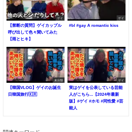
ゲイ
ゲイ
【禁断の質問】ゲイカップル
#bl #gay A romantic kiss
呼び出して色々聞いてみた
【雨とヒキ】
未分類
ゲイ
【韓国VLOG】ゲイのお誕生
実はゲイを公表している芸能
日韓国旅行🇰🇷
人がこちら...【2024年最新
版】#ゲイ #ホモ #同性愛 #芸
能人