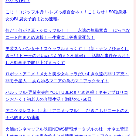
ハゲっTEL？
こじ！コジッフル@！-レズっ娘百合ネエ！こじらせ！50独身処
女のBL腐女子的まとめ速報-
何だ！何が？真・シロッフル！！ 永遠の無職童貞- ぼっちな
ニート的まとめ速報！一生童貞上等夜露死苦！
男装スケバン女子！スケッフルまっくす！（新・ナンノひゃくし
きっ!！ビー玉のおいぬさん的まとめ速報） 話題な事件からおも
しろ動画まで取り上げまっくす
ロボットアニメ！メカと美少女キャラだいすき永遠の非リア充・
非モテ星人 ！あらゆるマニアの為のマニアックサイト
ハルッフル-専業主夫的YOUTUBERまとめ速報！キモデブロリコ
ンおたく！初老人の介護生活！激動の1750日
アニゲタレスト（元祖！アニメッフル） ひきこもりニートのオ
ナベ的まとめ速報
火浦のシネマッフル映画NEWS情報ポータブルの杜！オネエ管理
人オカマちゃんの鬼女的まとめ速報!オカマッフルアタックナンバ