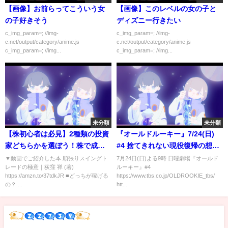
【画像】お前らってこういう女
【画像】このレベルの女の子と
の子好きそう
ディズニー行きたい
c_img_param=; //img-
c_img_param=; //img-
c.net/output/category/anime.js
c.net/output/category/anime.js
c_img_param=; //img...
c_img_param=; //img...
未分類
未分類
【株初心者は必見】2種類の投資
『オールドルーキー』7/24(日)
家どちらかを選ぼう！株で成功
#4 捨てきれない現役復帰の想
する投資家の特徴は？
い…奇跡のカムバックへ…
▼動画でご紹介した本 順張りスイングト
7月24日(日)よる9時 日曜劇場『オールド
レードの極意｜荻窪 禅 (著)
ルーキー』#4
【TBS】
https://amzn.to/37tdkJR ■どっちが稼げる
https://www.tbs.co.jp/OLDROOKIE_tbs/
の？ ...
htt...