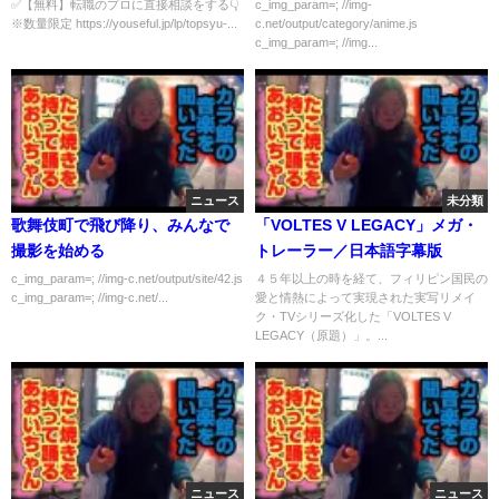
の'リアル'教えます！（コンサル/
いｗ」「喜ぶのは田舎出身の奴
✅【無料】転職のプロに直接相談をする👇
c_img_param=; //img-
※数量限定 https://youseful.jp/lp/topsyu-...
c.net/output/category/anime.js
転職/戦略）
だけ」
c_img_param=; //img...
ニュース
未分類
歌舞伎町で飛び降り、みんなで
「VOLTES V LEGACY」メガ・
撮影を始める
トレーラー／日本語字幕版
c_img_param=; //img-c.net/output/site/42.js
４５年以上の時を経て、フィリピン国民の
c_img_param=; //img-c.net/...
愛と情熱によって実現された実写リメイ
ク・TVシリーズ化した「VOLTES V
LEGACY（原題）」。...
ニュース
ニュース