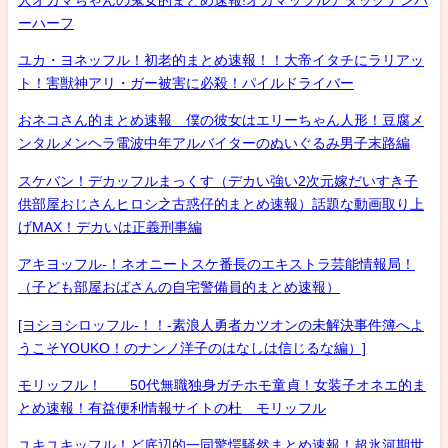
ーハーフ
ユカ・ヨネッフル！初老的まとめ速報！！大帝イタチにラリアッ
ト！害獣神アリ・ガー被害に必殺！パイルドライバー
おネコさん的まとめ速報 僕の彼女はエリーちゃん人形！豆腐メ
ンタルメンヘラ電波中年アルバイターのぬいぐるみ男子末路編
スケバン！デカッフルまっくす（デカい強い2次元嫁だいすき子
供部屋おじさんヒロシ之古惑仔的まとめ速報）話題な動画取り上
げMAX！デカいは正義刑事編
アキヨッフル-！ネオニートスケ番長のエキストラ芸能情報局！
（子ども部屋おばさんの自宅警備員的まとめ速報）
[ヨシヨシロッフル-！！-素浪人勇者カツオンの未解決事件簿へよ
うこそYOUKO！のナンノ洋子のはなしは信じるな編）]
モリッフル！ 50代無職独身ガチホモ童貞！女装子オネエ的ま
とめ速報！有益便利情報サイトの杜 モリッフル
ユキユキッフル！ど底辺的一同驚愕騒然まとめ速報！超氷河期世