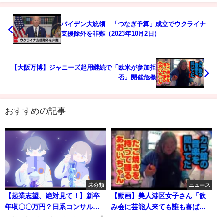
バイデン大統領 「つなぎ予算」成立でウクライナ
支援除外を非難（2023年10月2日）
【大阪万博】ジャニーズ起用継続で「欧米が参加拒
否」開催危機
おすすめの記事
未分類
ニュース
【起業志望、絶対見て！】新卒
【動画】美人港区女子さん「飲
年収〇〇万円？日系コンサル
み会に芸能人来ても誰も喜ばな