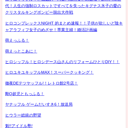
代！人生の強制ロスカットですべてを失ったキグナス氷子の愛の
クリスタルキングボンビー脱出大作戦
ヒロコンプレックスNIGHT 的まとめ速報！！子供が欲しいど陰キ
ャアラフィフ女子のめざせ！専業主婦！婚活計画編
萌えっふる！
萌えっとこあに！
ヒロシッフル！ヒロシデース山さんのリフォームひとりDIY！！
ヒロユキユキッフルMAX！スーパークッキング！
徹夜DEテツヤッフル!！レトロ館2号店！
剛Q超児ともっふる！
ヤナッフル ゲームだいすき6！放送局
ヒウラー総統の野望
魁!!アイドル塾!