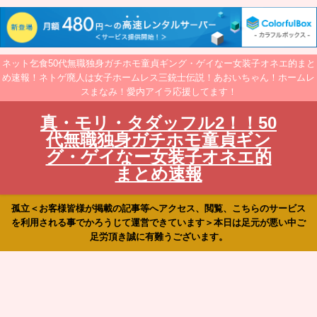
ネット乞食50代無職独身ガチホモ童貞ギング・ゲイなー女装子オネエ的まと
め速報！ネトゲ廃人は女子ホームレス三銃士伝説！あおいちゃん！ホームレ
スまなみ！愛内アイラ応援してます！
真・モリ・タダッフル2！！50
代無職独身ガチホモ童貞ギン
グ・ゲイなー女装子オネエ的
まとめ速報
孤立＜お客様皆様が掲載の記事等へアクセス、閲覧、こちらのサービス
を利用される事でかろうじて運営できています＞本日は足元が悪い中ご
足労頂き誠に有難うございます。