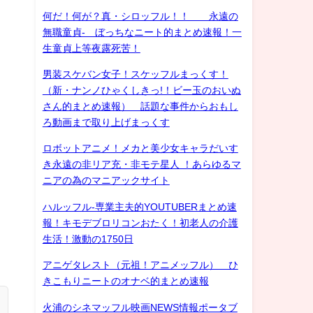
何だ！何が？真・シロッフル！！ 永遠の
無職童貞- ぼっちなニート的まとめ速報！一
生童貞上等夜露死苦！
男装スケバン女子！スケッフルまっくす！
（新・ナンノひゃくしきっ!！ビー玉のおいぬ
さん的まとめ速報） 話題な事件からおもし
ろ動画まで取り上げまっくす
ロボットアニメ！メカと美少女キャラだいす
き永遠の非リア充・非モテ星人 ！あらゆるマ
ニアの為のマニアックサイト
ハルッフル-専業主夫的YOUTUBERまとめ速
報！キモデブロリコンおたく！初老人の介護
生活！激動の1750日
アニゲタレスト（元祖！アニメッフル） ひ
きこもりニートのオナベ的まとめ速報
火浦のシネマッフル映画NEWS情報ポータブ