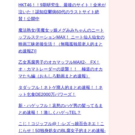
HKT46！！9期研究生、最後のサイト！全米が
泣いた！認知症鬱病60代のラストサイト絶
賛！公開中
魔法熟女/美魔女ッ娘メグみみちゃんのニート
ッフルステーションMAX！ ニート仙人仙女の
映画三昧老後生活！（無職孤独居老人的まと
め速報Z)]
乙女系腐男子のオカマッフルMAX2- FX！
オ・カマトレーダーの逆襲！！ 極道のオカ
マたち編（おもしろ動画まとめ速報）
タダッフル！ネトゲ廃人的まとめ速報！！ネ
ット乞食DE2000万パワーズ！
新・ハゲッフル！哀愁のハゲ男の髪ってるま
とめ速報！！激しくハゲっTEL？
こじ！コジッフル@！-レズっ娘百合ネエ！こ
じらせ！50独身処女のBL腐女子的まとめ速報-