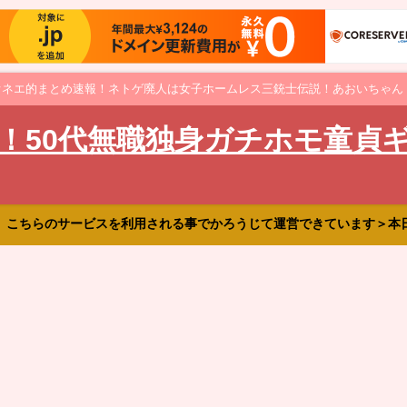
オネエ的まとめ速報！ネトゲ廃人は女子ホームレス三銃士伝説！あおいちゃん
！50代無職独身ガチホモ童貞
、こちらのサービスを利用される事でかろうじて運営できています＞本