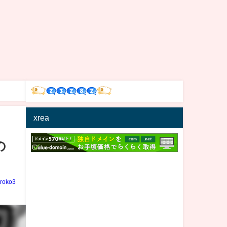
xrea
の
iroko3