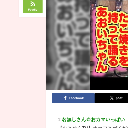
Feedly
Facebook
post
1:
名無しさん＠おカマいっぱい
【おとめんTV】オカマとゲイ