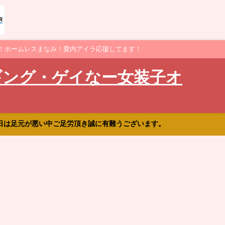
！ホームレスまなみ！愛内アイラ応援してます！
ギング・ゲイなー女装子オ
日は足元が悪い中ご足労頂き誠に有難うございます。