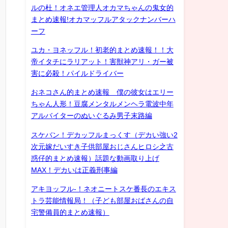
ルの杜！オネエ管理人オカマちゃんの鬼女的
まとめ速報!オカマッフルアタックナンバーハ
ーフ
ユカ・ヨネッフル！初老的まとめ速報！！大
帝イタチにラリアット！害獣神アリ・ガー被
害に必殺！パイルドライバー
おネコさん的まとめ速報 僕の彼女はエリー
ちゃん人形！豆腐メンタルメンヘラ電波中年
アルバイターのぬいぐるみ男子末路編
スケバン！デカッフルまっくす（デカい強い2
次元嫁だいすき子供部屋おじさんヒロシ之古
惑仔的まとめ速報）話題な動画取り上げ
MAX！デカいは正義刑事編
アキヨッフル-！ネオニートスケ番長のエキス
トラ芸能情報局！（子ども部屋おばさんの自
宅警備員的まとめ速報）