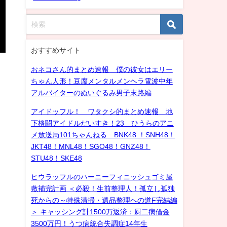
おすすめサイト
おネコさん的まとめ速報 僕の彼女はエリー
ちゃん人形！豆腐メンタルメンヘラ電波中年
アルバイターのぬいぐるみ男子末路編
アイドッフル！ ワタクシ的まとめ速報 地
下格闘アイドルだいすき！23 ひうらのアニ
メ放送局101ちゃんねる BNK48 ！SNH48！
JKT48！MNL48！SGO48！GNZ48！
STU48！SKE48
ヒウラッフルのハーニーフィニッシュゴミ屋
敷補完計画 ＜必殺！生前整理人！孤立し孤独
死からの～特殊清掃・遺品整理への道F完結編
＞ キャッシング計1500万返済：厨二病借金
3500万円！うつ病統合失調症14年生