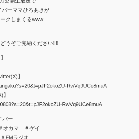
15の公開生放送で
とゲイバーママひろあきが
ークしまくるwww
どうぞご完納ください‼‼
)】
er(X)】
ar_dangaku?s=20&t=pJF2okoZU-RwVq9UCe8muA
(X)】
n20210808?s=20&t=pJF2okoZU-RwVq9UCe8muA
イバー
 ＃オカマ ＃ゲイ
＃FMラジオ