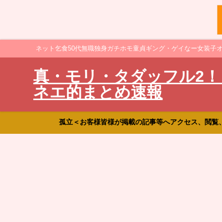
ネット乞食50代無職独身ガチホモ童貞ギング・ゲイなー女装子
真・モリ・タダッフル2！
ネエ的まとめ速報
孤立＜お客様皆様が掲載の記事等へアクセス、閲覧