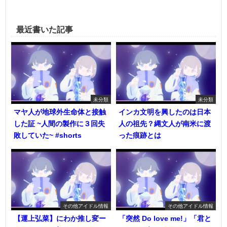
最近書いた記事
未分類
未分類
マヤ人が地球外生命体と接触
インカ文明を興したのは日本
した証 ~人間の製作に３回失
人の祖先？縄文人が南米に渡
敗していた~ #shorts
った痕跡とは
その他アイドル情報
その他アイドル情報
【運上弘菜】にわか推し変ー
「突然 Do love me!」「君と