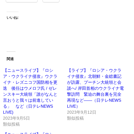
いいね:
関連
【ニュースライブ】『ロシ
【ライブ】『ロシア・ウクラ
ア・ウクライナ侵攻』ウクラ
イナ侵攻』北朝鮮・金総書記
イナ・レズニコフ国防相を更
が訪露、プーチン大統領と会
迭 後任はウメロフ氏 / ゼレ
談へ/ 岸田首相のウクライナ電
ンスキー大統領「誰がなんと
撃訪問 緊迫の舞台裏を完全
言おうと我々は前進してい
再現など――（日テレNEWS
る」 など（日テレNEWS
LIVE）
LIVE)
2023年9月12日
2023年9月5日
類似投稿
類似投稿