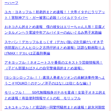
ーハーフ
ユカ・ヨネッフル！初老的まとめ速報！！大帝イタチにラリアッ
ト！害獣神アリ・ガー被害に必殺！パイルドライバー
おネコさん的まとめ速報 僕の彼女はエリーちゃん人形！豆腐メ
ンタルメンヘラ電波中年アルバイターのぬいぐるみ男子末路編
スケバン！デカッフルまっくす（デカい強い2次元嫁だいすき子
供部屋おじさんヒロシ之古惑仔的まとめ速報）話題な動画取り上
げMAX！デカいは正義刑事編
アキヨッフル-！ネオニートスケ番長のエキストラ芸能情報局！
（子ども部屋おばさんの自宅警備員的まとめ速報）
[ヨシヨシロッフル-！！-素浪人勇者カツオンの未解決事件簿へよ
うこそYOUKO！のナンノ洋子のはなしは信じるな編）]
モリッフル！ 50代無職独身ガチホモ童貞！女装子オネエ的ま
とめ速報！有益便利情報サイトの杜 モリッフル
ユキユキッフル！ど底辺的一同驚愕騒然まとめ速報！超氷河期世