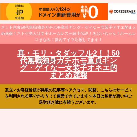
ネット乞食50代無職独身ガチホモ童貞ギング・ゲイなー女装子オネエ的まと
め速報！ネトゲ廃人は女子ホームレス三銃士伝説！あおいちゃん！ホームレ
スまなみ！愛内アイラ応援してます！
真・モリ・タダッフル2！！50
代無職独身ガチホモ童貞ギン
グ・ゲイなー女装子オネエ的
まとめ速報
孤立＜お客様皆様が掲載の記事等へアクセス、閲覧、こちらのサービス
を利用される事でかろうじて運営できています＞本日は足元が悪い中ご
足労頂き誠に有難うございます。