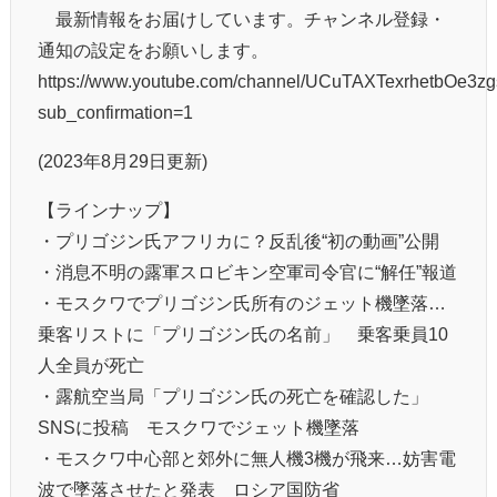
最新情報をお届けしています。チャンネル登録・
通知の設定をお願いします。
https://www.youtube.com/channel/UCuTAXTexrhetbOe3z
sub_confirmation=1
(2023年8月29日更新)
【ラインナップ】
・プリゴジン氏アフリカに？反乱後“初の動画”公開
・消息不明の露軍スロビキン空軍司令官に“解任”報道
・モスクワでプリゴジン氏所有のジェット機墜落…
乗客リストに「プリゴジン氏の名前」 乗客乗員10
人全員が死亡
・露航空当局「プリゴジン氏の死亡を確認した」
SNSに投稿 モスクワでジェット機墜落
・モスクワ中心部と郊外に無人機3機が飛来…妨害電
波で墜落させたと発表 ロシア国防省