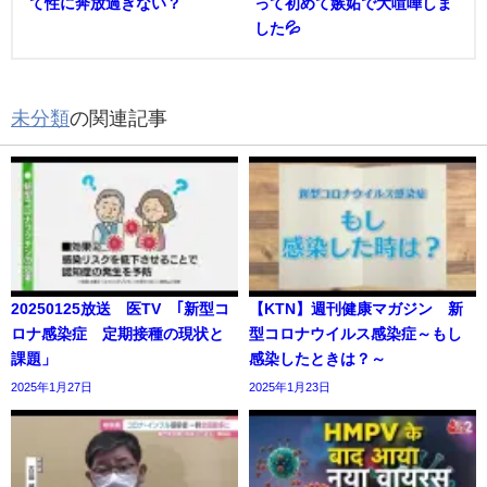
て性に奔放過ぎない？
って初めて嫉妬で大喧嘩しま
した💦
未分類
の関連記事
20250125放送 医TV ｢新型コ
【KTN】週刊健康マガジン 新
ロナ感染症 定期接種の現状と
型コロナウイルス感染症～もし
課題」
感染したときは？～
2025年1月27日
2025年1月23日