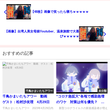
【48枚】画像で笑ったら寝ろｗｗｗｗｗ
【画像】台湾人美女母娘Youtuber、温泉旅館で大喜
びｗｗｗｗｗ
おすすめの記事
千鳥かまいたちアワー
未分類
千鳥かまいたちアワー 動画
“コロナ急拡大”各地で感染急増
ゲスト：松村沙友理 4月29日
のワケ 対策は何を優先？ 専
門家が解説(2022年7月6日)
千鳥かまいたちアワー 2023年4月29日内
新型コロナウイルスの新規感染者が増え