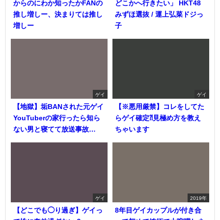
からのにわか知ったかFANの
どこかへ行きたい」 HKT48
推し増しー、決まりては推し
みずほ選抜 / 運上弘菜ドジっ
増しー
子
ゲイ
ゲイ
【地獄】垢BANされた元ゲイ
【※悪用厳禁】コレをしてた
YouTuberの家行ったら知ら
らゲイ確定⁈見極め方を教え
ない男と寝てて放送事故…
ちゃいます
ゲイ
2019年
【どこでも◯り過ぎ】ゲイっ
8年目ゲイカップルが付き合