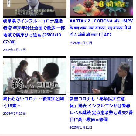
岐阜県でインフル・コロナ感染
AAJTAK 2 | CORONA और HMPV
者増 年末年始は全国で最多 一部
के बाद आया नया वायरस, नए वायरस ने ले
地域で病床ひっ迫も (25/01/18
ली 8 लोगों की जान ! | AT2
07:39)
2025年1月21日
2025年1月21日
終わらないコロナ ～後遺症と闘
新型コロナも「感染拡大注意
う18歳～
報」発表 インフルエンザは警報
レベル継続 定点患者数も過去2番
2025年1月12日
目に高い数値＝静岡
2025年1月11日