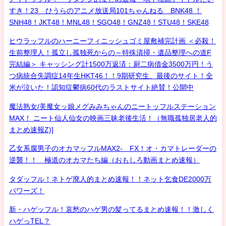
すき！23 ひうらのアニメ放送局101ちゃんねる BNK48 ！
SNH48！JKT48！MNL48！SGO48！GNZ48！STU48！SKE48
ヒウラッフルのハーニーフィニッシュゴミ屋敷補完計画 ＜必殺！
生前整理人！孤立し孤独死からの～特殊清掃・遺品整理への道F
完結編＞ キャッシング計1500万返済：厨二病借金3500万円！う
つ病統合失調症14年生HKT46！！9期研究生、最後のサイト！全
米が泣いた！認知症鬱病60代のラストサイト絶賛！公開中
魔法熟女/美魔女ッ娘メグみみちゃんのニートッフルステーション
MAX！ ニート仙人仙女の映画三昧老後生活！（無職孤独居老人的
まとめ速報Z)]
乙女系腐男子のオカマッフルMAX2- FX！オ・カマトレーダーの
逆襲！！ 極道のオカマたち編（おもしろ動画まとめ速報）
タダッフル！ネトゲ廃人的まとめ速報！！ネット乞食DE2000万
パワーズ！
新・ハゲッフル！哀愁のハゲ男の髪ってるまとめ速報！！激しく
ハゲっTEL？