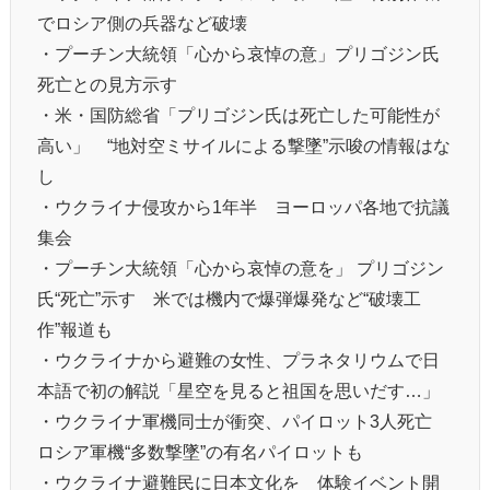
でロシア側の兵器など破壊
・プーチン大統領「心から哀悼の意」プリゴジン氏
死亡との見方示す
・米・国防総省「プリゴジン氏は死亡した可能性が
高い」 “地対空ミサイルによる撃墜”示唆の情報はな
し
・ウクライナ侵攻から1年半 ヨーロッパ各地で抗議
集会
・プーチン大統領「心から哀悼の意を」 プリゴジン
氏“死亡”示す 米では機内で爆弾爆発など“破壊工
作”報道も
・ウクライナから避難の女性、プラネタリウムで日
本語で初の解説「星空を見ると祖国を思いだす…」
・ウクライナ軍機同士が衝突、パイロット3人死亡
ロシア軍機“多数撃墜”の有名パイロットも
・ウクライナ避難民に日本文化を 体験イベント開