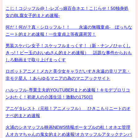
こじ！コジッフル@！-レズっ娘百合ネエ！こじらせ！50独身処
女のBL腐女子的まとめ速報-
何だ！何が？真・シロッフル！！ 永遠の無職童貞- ぼっちな
ニート的まとめ速報！一生童貞上等夜露死苦！
男装スケバン女子！スケッフルまっくす！（新・ナンノひゃくし
きっ!！ビー玉のおいぬさん的まとめ速報） 話題な事件からおも
しろ動画まで取り上げまっくす
ロボットアニメ！メカと美少女キャラだいすき永遠の非リア充・
非モテ星人 ！あらゆるマニアの為のマニアックサイト
ハルッフル-専業主夫的YOUTUBERまとめ速報！キモデブロリコ
ンおたく！初老人の介護生活！激動の1750日
アニゲタレスト（元祖！アニメッフル） ひきこもりニートのオ
ナベ的まとめ速報
火浦のシネマッフル映画NEWS情報ポータブルの杜！オネエ管理
人オカマちゃんの鬼女的まとめ速報!オカマッフルアタックナンバ