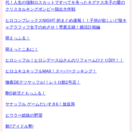
代！人生の強制ロスカットですべてを失ったキグナス氷子の愛の
クリスタルキングボンビー脱出大作戦
ヒロコンプレックスNIGHT 的まとめ速報！！子供が欲しいど陰キ
ャアラフィフ女子のめざせ！専業主婦！婚活計画編
萌えっふる！
萌えっとこあに！
ヒロシッフル！ヒロシデース山さんのリフォームひとりDIY！！
ヒロユキユキッフルMAX！スーパークッキング！
徹夜DEテツヤッフル!！レトロ館2号店！
剛Q超児ともっふる！
ヤナッフル ゲームだいすき6！放送局
ヒウラー総統の野望
魁!!アイドル塾!