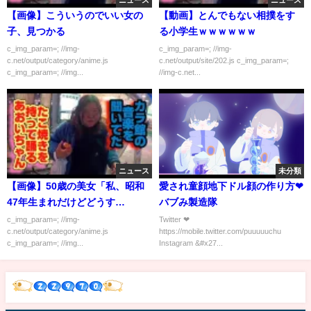
ニュース
ニュース
【画像】こういうのでいい女の
【動画】とんでもない相撲をす
子、見つかる
る小学生ｗｗｗｗｗｗ
c_img_param=; //img-
c_img_param=; //img-
c.net/output/category/anime.js
c.net/output/site/202.js c_img_param=;
c_img_param=; //img...
//img-c.net...
ニュース
未分類
【画像】50歳の美女「私、昭和
愛され童顔地下ドル顔の作り方❤︎
47年生まれだけどどうす
バブみ製造隊
る…？」
c_img_param=; //img-
Twitter ❤︎
c.net/output/category/anime.js
https://mobile.twitter.com/puuuuuchu
c_img_param=; //img...
Instagram &#x27...