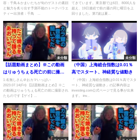
容：千鳥＆かまいたちが旬のゲストの素顔
てきています。東京都では6日、8000人を
と魅力を炙り出す予測不能のトークバラエ
超え、19日連続で前の週の同じ曜日を上
ティー出演者：千鳥 ...
回りました。第7波は夏...
未分類
未分類
【話題動画まとめ】※この動画
（中国）上海総合指数は0.01％
はりゅうちぇる死亡の前に撮影
高でスタート、神経質な値動き
されたものです【ゲイ】【tiktok
1:名無しさん＠おカマいっぱい
「（中国）上海総合指数は0.01％高でスタ
2023.07.14(Fri) 【話題動画まとめ】※こ
ート、神経質な値動き」の記事内容は
まとめ】
の動画はりゅうちぇる死亡の前に撮影され
investing.com公式ページで見る事が出来
たものです【ゲイ】...
ます。 inv...