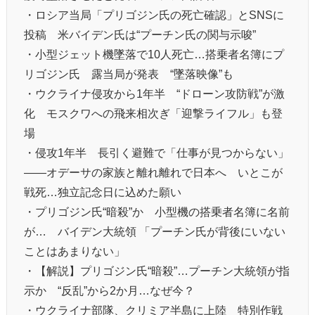
・ロシア当局「プリゴジン氏の死亡確認」とSNSに
投稿 米バイデン氏は“プーチン氏の関与示唆”
・小型ジェット機墜落で10人死亡…搭乗者名簿にプ
リゴジン氏 露当局が発表 “墜落映像”も
・ウクライナ侵攻から1年半 “ドローン攻防戦”が激
化 モスクワへの飛来相次ぎ「迎撃ライフル」も登
場
・侵攻1年半 長引く避難で「仕事が見つからない」
――オデーサの家族と離れ離れで日本へ いとこが
戦死…独立記念日に込めた願い
・プリゴジン氏“暗殺”か 小型機の搭乗者名簿に名前
が… バイデン大統領 「プーチン氏が背後にいない
ことはあまりない」
・【解説】プリゴジン氏“暗殺”…プーチン大統領が指
示か “反乱”から2か月…なぜ今？
・ウクライナ部隊、クリミア半島に上陸 特別作戦