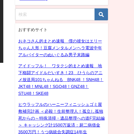
おすすめサイト
おネコさん的まとめ速報 僕の彼女はエリー
ちゃん人形！豆腐メンタルメンヘラ電波中年
アルバイターのぬいぐるみ男子末路編
アイドッフル！ ワタクシ的まとめ速報 地
下格闘アイドルだいすき！23 ひうらのアニ
メ放送局101ちゃんねる BNK48 ！SNH48！
JKT48！MNL48！SGO48！GNZ48！
STU48！SKE48
ヒウラッフルのハーニーフィニッシュゴミ屋
敷補完計画 ＜必殺！生前整理人！孤立し孤独
死からの～特殊清掃・遺品整理への道F完結編
＞ キャッシング計1500万返済：厨二病借金
3500万円！うつ病統合失調症14年生