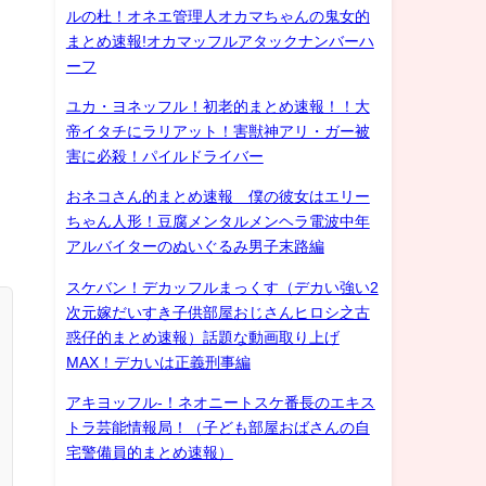
ルの杜！オネエ管理人オカマちゃんの鬼女的
まとめ速報!オカマッフルアタックナンバーハ
ーフ
ユカ・ヨネッフル！初老的まとめ速報！！大
帝イタチにラリアット！害獣神アリ・ガー被
害に必殺！パイルドライバー
おネコさん的まとめ速報 僕の彼女はエリー
ちゃん人形！豆腐メンタルメンヘラ電波中年
アルバイターのぬいぐるみ男子末路編
スケバン！デカッフルまっくす（デカい強い2
次元嫁だいすき子供部屋おじさんヒロシ之古
惑仔的まとめ速報）話題な動画取り上げ
MAX！デカいは正義刑事編
アキヨッフル-！ネオニートスケ番長のエキス
トラ芸能情報局！（子ども部屋おばさんの自
宅警備員的まとめ速報）