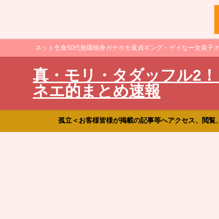
ネット乞食50代無職独身ガチホモ童貞ギング・ゲイなー女装子
真・モリ・タダッフル2！
ネエ的まとめ速報
孤立＜お客様皆様が掲載の記事等へアクセス、閲覧