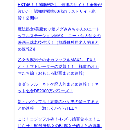
HKT46！！9期研究生、最後のサイト！全米が
泣いた！認知症鬱病60代のラストサイト絶
賛！公開中
魔法熟女/美魔女ッ娘メグみみちゃんのニート
ッフルステーションMAX！ ニート仙人仙女の
映画三昧老後生活！（無職孤独居老人的まと
め速報Z)]
乙女系腐男子のオカマッフルMAX2- FX！
オ・カマトレーダーの逆襲！！ 極道のオカ
マたち編（おもしろ動画まとめ速報）
タダッフル！ネトゲ廃人的まとめ速報！！ネ
ット乞食DE2000万パワーズ！
新・ハゲッフル！哀愁のハゲ男の髪ってるま
とめ速報！！激しくハゲっTEL？
こじ！コジッフル@！-レズっ娘百合ネエ！こ
じらせ！50独身処女のBL腐女子的まとめ速報-