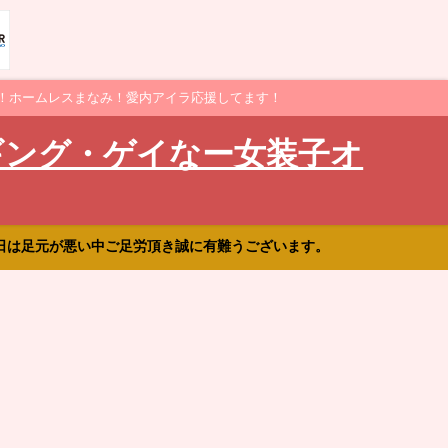
！ホームレスまなみ！愛内アイラ応援してます！
ギング・ゲイなー女装子オ
日は足元が悪い中ご足労頂き誠に有難うございます。