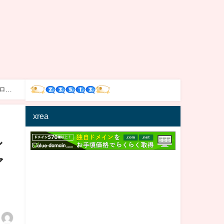
ロシ
xrea
ン
ア