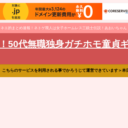
オネエ的まとめ速報！ネトゲ廃人は女子ホームレス三銃士伝説！あおいちゃん
！50代無職独身ガチホモ童貞
、こちらのサービスを利用される事でかろうじて運営できています＞本