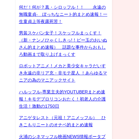
何だ！何が？真・シロッフル！！ 永遠の
無職童貞- ぼっちなニート的まとめ速報！一
生童貞上等夜露死苦！
男装スケバン女子！スケッフルまっくす！
（新・ナンノひゃくしきっ!！ビー玉のおいぬ
さん的まとめ速報） 話題な事件からおもし
ろ動画まで取り上げまっくす
ロボットアニメ！メカと美少女キャラだいす
き永遠の非リア充・非モテ星人 ！あらゆるマ
ニアの為のマニアックサイト
ハルッフル-専業主夫的YOUTUBERまとめ速
報！キモデブロリコンおたく！初老人の介護
生活！激動の1750日
アニゲタレスト（元祖！アニメッフル） ひ
きこもりニートのオナベ的まとめ速報
火浦のシネマッフル映画NEWS情報ポータブ