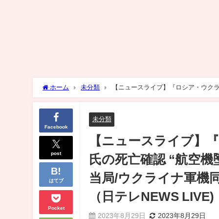
ホーム
未分類
【ニュースライブ】『ロシア・ウクライ
ア当局/ウクライナ軍機同士が衝突、パイロット3人死亡 など（日
未分類
Facebook
【ニュースライブ】
post
氏の死亡確認 “航空機
当局/ウクライナ軍機
はてブ
（日テレNEWS LIVE)
Pocket
2023年8月29日
2023年8月29日