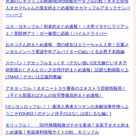
火浦のシネマッフル映画NEWS情報ポータブルの杜！オネエ管理
人オカマちゃんの鬼女的まとめ速報!オカマッフルアタックナンバ
ーハーフ
ユカ・ヨネッフル！初老的まとめ速報！！大帝イタチにラリアッ
ト！害獣神アリ・ガー被害に必殺！パイルドライバー
おネコさん的まとめ速報 僕の彼女はエリーちゃん人形！豆腐メ
ンタルメンヘラ電波中年アルバイターのぬいぐるみ男子末路編
スケバン！デカッフルまっくす（デカい強い2次元嫁だいすき子
供部屋おじさんヒロシ之古惑仔的まとめ速報）話題な動画取り上
げMAX！デカいは正義刑事編
アキヨッフル-！ネオニートスケ番長のエキストラ芸能情報局！
（子ども部屋おばさんの自宅警備員的まとめ速報）
[ヨシヨシロッフル-！！-素浪人勇者カツオンの未解決事件簿へよ
うこそYOUKO！のナンノ洋子のはなしは信じるな編）]
モリッフル！ 50代無職独身ガチホモ童貞！女装子オネエ的ま
とめ速報！有益便利情報サイトの杜 モリッフル