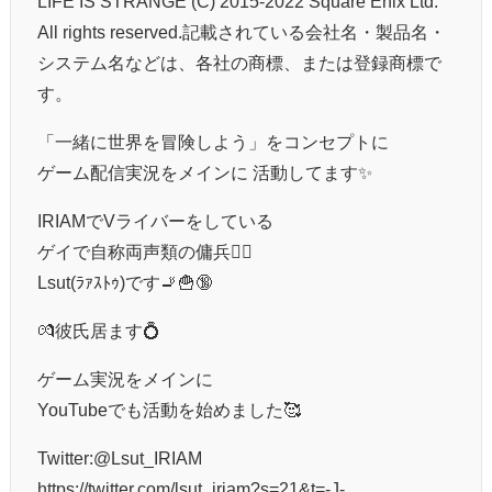
LIFE IS STRANGE (C) 2015-2022 Square Enix Ltd.
All rights reserved.記載されている会社名・製品名・
システム名などは、各社の商標、または登録商標で
す。
「一緒に世界を冒険しよう」をコンセプトに
ゲーム配信実況をメインに 活動してます✨️
IRIAMでVライバーをしている
ゲイで自称両声類の傭兵🏳️‍🌈
Lsut(ﾗｧｽﾄｩ)です🚬🍟🔞
💏彼氏居ます💍
ゲーム実況をメインに
YouTubeでも活動を始めました🥰
Twitter:@Lsut_IRIAM
https://twitter.com/lsut_iriam?s=21&t=-J-