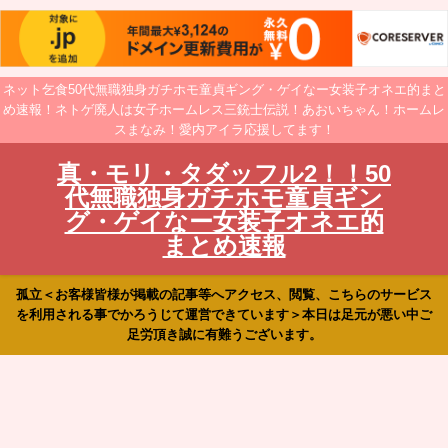
ネット乞食50代無職独身ガチホモ童貞ギング・ゲイなー女装子オネエ的まと
め速報！ネトゲ廃人は女子ホームレス三銃士伝説！あおいちゃん！ホームレ
スまなみ！愛内アイラ応援してます！
真・モリ・タダッフル2！！50
代無職独身ガチホモ童貞ギン
グ・ゲイなー女装子オネエ的
まとめ速報
孤立＜お客様皆様が掲載の記事等へアクセス、閲覧、こちらのサービス
を利用される事でかろうじて運営できています＞本日は足元が悪い中ご
足労頂き誠に有難うございます。