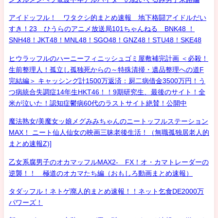
アイドッフル！ ワタクシ的まとめ速報 地下格闘アイドルだい
すき！23 ひうらのアニメ放送局101ちゃんねる BNK48 ！
SNH48！JKT48！MNL48！SGO48！GNZ48！STU48！SKE48
ヒウラッフルのハーニーフィニッシュゴミ屋敷補完計画 ＜必殺！
生前整理人！孤立し孤独死からの～特殊清掃・遺品整理への道F
完結編＞ キャッシング計1500万返済：厨二病借金3500万円！う
つ病統合失調症14年生HKT46！！9期研究生、最後のサイト！全
米が泣いた！認知症鬱病60代のラストサイト絶賛！公開中
魔法熟女/美魔女ッ娘メグみみちゃんのニートッフルステーション
MAX！ ニート仙人仙女の映画三昧老後生活！（無職孤独居老人的
まとめ速報Z)]
乙女系腐男子のオカマッフルMAX2- FX！オ・カマトレーダーの
逆襲！！ 極道のオカマたち編（おもしろ動画まとめ速報）
タダッフル！ネトゲ廃人的まとめ速報！！ネット乞食DE2000万
パワーズ！