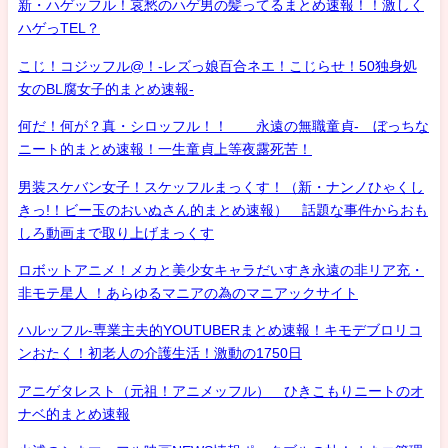
新・ハゲッフル！哀愁のハゲ男の髪ってるまとめ速報！！激しく
ハゲっTEL？
こじ！コジッフル@！-レズっ娘百合ネエ！こじらせ！50独身処
女のBL腐女子的まとめ速報-
何だ！何が？真・シロッフル！！ 永遠の無職童貞- ぼっちな
ニート的まとめ速報！一生童貞上等夜露死苦！
男装スケバン女子！スケッフルまっくす！（新・ナンノひゃくし
きっ!！ビー玉のおいぬさん的まとめ速報） 話題な事件からおも
しろ動画まで取り上げまっくす
ロボットアニメ！メカと美少女キャラだいすき永遠の非リア充・
非モテ星人 ！あらゆるマニアの為のマニアックサイト
ハルッフル-専業主夫的YOUTUBERまとめ速報！キモデブロリコ
ンおたく！初老人の介護生活！激動の1750日
アニゲタレスト（元祖！アニメッフル） ひきこもりニートのオ
ナベ的まとめ速報