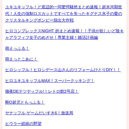
ユキユキッフル！ど底辺的一同驚愕騒然まとめ速報！超氷河期世
代！人生の強制ロスカットですべてを失ったキグナス氷子の愛の
クリスタルキングボンビー脱出大作戦
ヒロコンプレックスNIGHT 的まとめ速報！！子供が欲しいど陰キ
ャアラフィフ女子のめざせ！専業主婦！婚活計画編
萌えっふる！
萌えっとこあに！
ヒロシッフル！ヒロシデース山さんのリフォームひとりDIY！！
ヒロユキユキッフルMAX！スーパークッキング！
徹夜DEテツヤッフル!！レトロ館2号店！
剛Q超児ともっふる！
ヤナッフル ゲームだいすき6！放送局
ヒウラー総統の野望