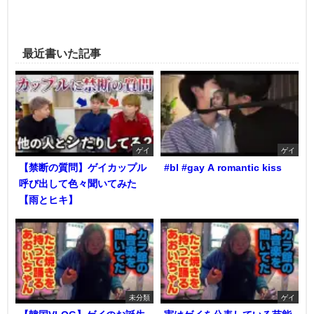
最近書いた記事
ゲイ
ゲイ
【禁断の質問】ゲイカップル
#bl #gay A romantic kiss
呼び出して色々聞いてみた
【雨とヒキ】
未分類
ゲイ