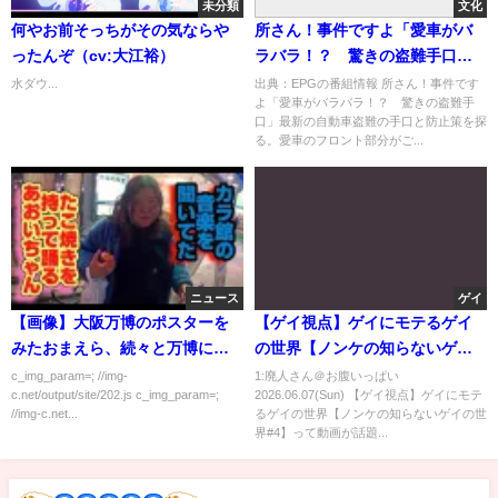
未分類
文化
何やお前そっちがその気ならや
所さん！事件ですよ「愛車がバ
ったんぞ（cv:大江裕）
ラバラ！？ 驚きの盗難手口」
[字]…の番組内容解析まとめ
水ダウ...
出典：EPGの番組情報 所さん！事件です
よ「愛車がバラバラ！？ 驚きの盗難手
口」最新の自動車盗難の手口と防止策を探
る。愛車のフロント部分がご...
ニュース
ゲイ
【画像】大阪万博のポスターを
【ゲイ視点】ゲイにモテるゲイ
みたおまえら、続々と万博に行
の世界【ノンケの知らないゲイ
きたくなってしまう
の世界#4】
c_img_param=; //img-
1:廃人さん＠お腹いっぱい
c.net/output/site/202.js c_img_param=;
2026.06.07(Sun) 【ゲイ視点】ゲイにモテ
//img-c.net...
るゲイの世界【ノンケの知らないゲイの世
界#4】って動画が話題...