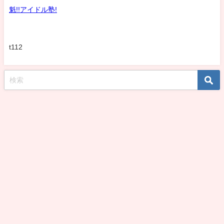
魁!!アイドル塾!
t112
koshirohiroko39jp All Rights Reserved.