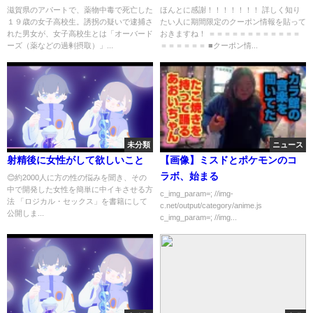
滋賀県のアパートで、薬物中毒で死亡した
ほんとに感謝！！！！！！！ 詳しく知り
１９歳の女子高校生。誘拐の疑いで逮捕さ
たい人に期間限定のクーポン情報を貼って
れた男女が、女子高校生とは「オーバード
おきますね！ ＝＝＝＝＝＝＝＝＝＝＝＝
ーズ（薬などの過剰摂取）」...
＝＝＝＝＝＝ ■クーポン情...
未分類
ニュース
射精後に女性がして欲しいこと
【画像】ミスドとポケモンのコ
ラボ、始まる
😊約2000人に方の性の悩みを聞き、その
中で開発した女性を簡単に中イキさせる方
c_img_param=; //img-
法 「ロジカル・セックス」を書籍にして
c.net/output/category/anime.js
公開しま...
c_img_param=; //img...