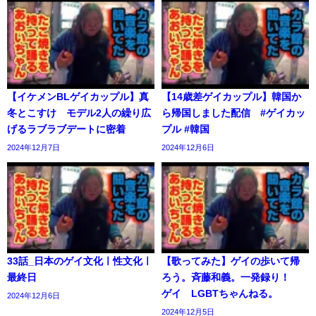
【イケメンBLゲイカップル】真
【14歳差ゲイカップル】韓国か
冬とこすけ モデル2人の繰り広
ら帰国しました配信 #ゲイカッ
げるラブラブデートに密着
プル #韓国
2024年12月7日
2024年12月6日
33話_日本のゲイ文化ㅣ性文化ㅣ
【歌ってみた】ゲイの歩いて帰
最終日
ろう。斉藤和義。一発録り！
ゲイ LGBTちゃんねる。
2024年12月6日
2024年12月5日