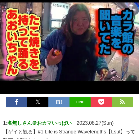
LINE
1:
名無しさん＠おカマいっぱい
2023.08.27(Sun)
【ゲイと観る】#1 Life is Strange:Wavelengths【Lsut】って