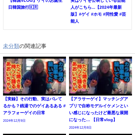
【韓国VLOG】ゲイのお誕生
実はゲイを公表している芸能
日韓国旅行🇰🇷
人がこちら...【2024年最新
版】#ゲイ #ホモ #同性愛 #芸
能人
未分類
の関連記事
【実録】その行動、実はバレて
【アラサーゲイ】マッチングア
るかも？銭湯でのゲイあるある #
プリで自称モデルイケメンとい
アラフォーゲイの日常
い感じになったけど最悪な展開
になった… 【日常vlog】
2024年12月9日
2024年12月8日