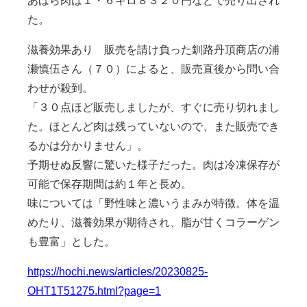
た。
滋養効果あり 販売を請け負った釧路丹頂商店の浦
瀬慎伍さん（７０）によると、販売直後から問い合
わせが殺到。
「３０点ほど販売しましたが、すぐに売り切れまし
た。ほとんど肉は残っていないので、また販売でき
るかは分かりません」。
予期せぬ反響に驚いた様子だった。肉は冷凍保存が
可能で保存期間は約１年と長め。
味については「野性味と濃いうまみが特徴。体を温
めたり、滋養効果が期待され、脂が甘くコラーゲン
も豊富」とした。
https://hochi.news/articles/20230825-
OHT1T51275.html?page=1