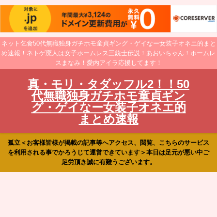
ネット乞食50代無職独身ガチホモ童貞ギング・ゲイなー女装子オネエ的まと
め速報！ネトゲ廃人は女子ホームレス三銃士伝説！あおいちゃん！ホームレ
スまなみ！愛内アイラ応援してます！
真・モリ・タダッフル2！！50
代無職独身ガチホモ童貞ギン
グ・ゲイなー女装子オネエ的
まとめ速報
孤立＜お客様皆様が掲載の記事等へアクセス、閲覧、こちらのサービス
を利用される事でかろうじて運営できています＞本日は足元が悪い中ご
足労頂き誠に有難うございます。