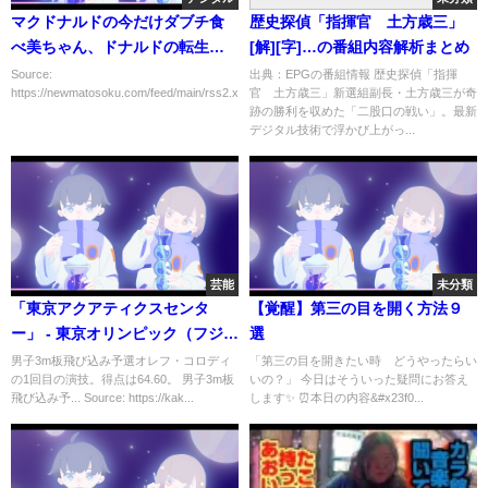
マクドナルドの今だけダブチ食
歴史探偵「指揮官 土方歳三」
べ美ちゃん、ドナルドの転生体
[解][字]…の番組内容解析まとめ
だとみんな気づいてしまう
Source:
出典：EPGの番組情報 歴史探偵「指揮
https://newmatosoku.com/feed/main/rss2.xml...
官 土方歳三」新選組副長・土方歳三が奇
跡の勝利を収めた「二股口の戦い」。最新
デジタル技術で浮かび上がっ...
芸能
未分類
「東京アクアティクスセンタ
【覚醒】第三の目を開く方法９
ー」 - 東京オリンピック（フジテ
選
レビ）
男子3m板飛び込み予選オレフ・コロディ
「第三の目を開きたい時 どうやったらい
の1回目の演技。得点は64.60。 男子3m板
いの？」 今日はそういった疑問にお答え
飛び込み予... Source: https://kak...
します✨ ⏰本日の内容&#x23f0...