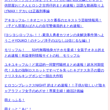
供部屋おじさんヒロシ之古惑仔的まとめ速報）話題な動画取り上
げMAX！デカいは正義刑事編
アキヨッフル-！ネオニートスケ番長のエキストラ芸能情報局！
（子ども部屋おばさんの自宅警備員的まとめ速報）
[ヨシヨシロッフル-！！-素浪人勇者カツオンの未解決事件簿へよ
うこそYOUKO！のナンノ洋子のはなしは信じるな編）]
モリッフル！ 50代無職独身ガチホモ童貞！女装子オネエ的ま
とめ速報！有益便利情報サイトの杜 モリッフル
ユキユキッフル！ど底辺的一同驚愕騒然まとめ速報！超氷河期世
代！人生の強制ロスカットですべてを失ったキグナス氷子の愛の
クリスタルキングボンビー脱出大作戦
ヒロコンプレックスNIGHT 的まとめ速報！！子供が欲しいど陰キ
ャアラフィフ女子のめざせ！専業主婦！婚活計画編
萌えっふる！
萌えっとこあに！