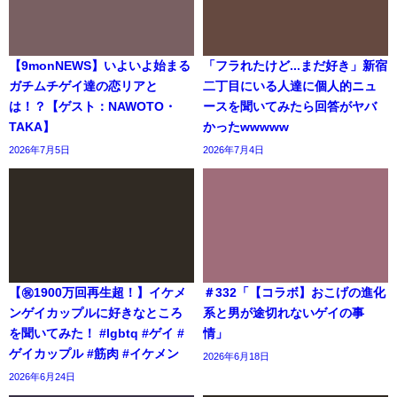
【9monNEWS】いよいよ始まる
「フラれたけど...まだ好き」新宿
ガチムチゲイ達の恋リアと
二丁目にいる人達に個人的ニュ
は！？【ゲスト：NAWOTO・
ースを聞いてみたら回答がヤバ
TAKA】
かったwwwww
2026年7月5日
2026年7月4日
【㊗️1900万回再生超！】イケメ
＃332「【コラボ】おこげの進化
ンゲイカップルに好きなところ
系と男が途切れないゲイの事
を聞いてみた！ #lgbtq #ゲイ #
情」
ゲイカップル #筋肉 #イケメン
2026年6月18日
2026年6月24日