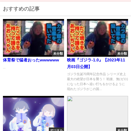
おすすめの記事
未分類
未分類
体育祭で猛者おったwwwwww
映画『ゴジラ-1.0』【2023年11
月03日公開】
...
ゴジラ生誕70周年記念作品 シリーズ史上
最大の絶望が日本を襲う！ 戦後、無(ゼロ)
になった日本へ追い打ちをかけるように
現れたゴジラがこの国...
デジタル
未分類