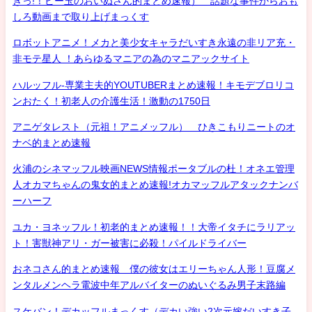
きっ!！ビー玉のおいぬさん的まとめ速報） 話題な事件からおも
しろ動画まで取り上げまっくす
ロボットアニメ！メカと美少女キャラだいすき永遠の非リア充・
非モテ星人 ！あらゆるマニアの為のマニアックサイト
ハルッフル-専業主夫的YOUTUBERまとめ速報！キモデブロリコ
ンおたく！初老人の介護生活！激動の1750日
アニゲタレスト（元祖！アニメッフル） ひきこもりニートのオ
ナベ的まとめ速報
火浦のシネマッフル映画NEWS情報ポータブルの杜！オネエ管理
人オカマちゃんの鬼女的まとめ速報!オカマッフルアタックナンバ
ーハーフ
ユカ・ヨネッフル！初老的まとめ速報！！大帝イタチにラリアッ
ト！害獣神アリ・ガー被害に必殺！パイルドライバー
おネコさん的まとめ速報 僕の彼女はエリーちゃん人形！豆腐メ
ンタルメンヘラ電波中年アルバイターのぬいぐるみ男子末路編
スケバン！デカッフルまっくす（デカい強い2次元嫁だいすき子