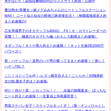
米が泣いた！認知症鬱病60代のラストサイト絶賛！公開中
魔法熟女/美魔女ッ娘メグみみちゃんのニートッフルステーション
MAX！ ニート仙人仙女の映画三昧老後生活！（無職孤独居老人的
まとめ速報Z)]
乙女系腐男子のオカマッフルMAX2- FX！オ・カマトレーダーの
逆襲！！ 極道のオカマたち編（おもしろ動画まとめ速報）
タダッフル！ネトゲ廃人的まとめ速報！！ネット乞食DE2000万
パワーズ！
新・ハゲッフル！哀愁のハゲ男の髪ってるまとめ速報！！激しく
ハゲっTEL？
こじ！コジッフル@！-レズっ娘百合ネエ！こじらせ！50独身処
女のBL腐女子的まとめ速報-
何だ！何が？真・シロッフル！！ 永遠の無職童貞- ぼっちな
ニート的まとめ速報！一生童貞上等夜露死苦！
男装スケバン女子！スケッフルまっくす！（新・ナンノひゃくし