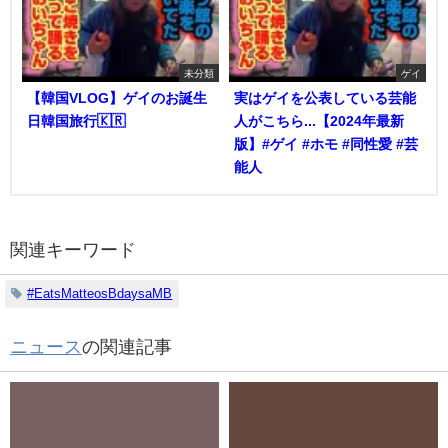
未分類
ゲイ
【韓国VLOG】ゲイのお誕生
実はゲイを公表している芸能
日韓国旅行🇰🇷
人がこちら...【2024年最新
版】#ゲイ #ホモ #同性愛 #芸
能人
関連キーワード
#EatsMatteosBdaysaMB
ニュース
の関連記事