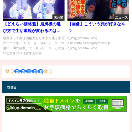
未分類
ニュース
【どえらい価格差】扇風機の選
【画像】こういう顔が好きなや
び方で生活環境が変わるのは大
つ
袈裟？
扇風機って実は価格差ありすぎて迷う家電
c_img_param=; //img-
の１つです。DCモーターやACモーターの
c.net/output/category/anime.js
違い、羽の枚数、サーキュレーターとの違
c_img_param=; //img...
いなどを知れば皆さんの家...
xrea