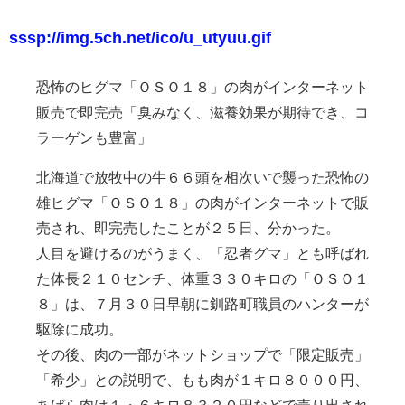
sssp://img.5ch.net/ico/u_utyuu.gif
恐怖のヒグマ「ＯＳＯ１８」の肉がインターネット
販売で即完売「臭みなく、滋養効果が期待でき、コ
ラーゲンも豊富」
北海道で放牧中の牛６６頭を相次いで襲った恐怖の
雄ヒグマ「ＯＳＯ１８」の肉がインターネットで販
売され、即完売したことが２５日、分かった。
人目を避けるのがうまく、「忍者グマ」とも呼ばれ
た体長２１０センチ、体重３３０キロの「ＯＳＯ１
８」は、７月３０日早朝に釧路町職員のハンターが
駆除に成功。
その後、肉の一部がネットショップで「限定販売」
「希少」との説明で、もも肉が１キロ８０００円、
あばら肉は１・６キロ８３２０円などで売り出され