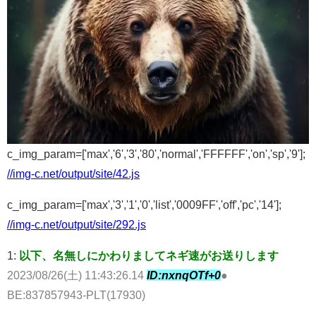
c_img_param=['max','6','3','80','normal','FFFFFF','on','sp','9'];
//img-c.net/output/site/42.js
c_img_param=['max','3','1','0','list','0009FF','off','pc','14'];
//img-c.net/output/site/292.js
1:
以下、名無しにかわりましてネギ速がお送りします
2023/08/26(土) 11:43:26.14
ID:nxnqOTf+0
●
BE:837857943-PLT(17930)