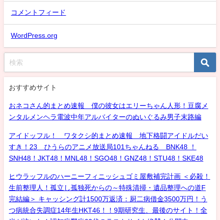
コメントフィード
WordPress.org
おすすめサイト
おネコさん的まとめ速報 僕の彼女はエリーちゃん人形！豆腐メ
ンタルメンヘラ電波中年アルバイターのぬいぐるみ男子末路編
アイドッフル！ ワタクシ的まとめ速報 地下格闘アイドルだい
すき！23 ひうらのアニメ放送局101ちゃんねる BNK48 ！
SNH48！JKT48！MNL48！SGO48！GNZ48！STU48！SKE48
ヒウラッフルのハーニーフィニッシュゴミ屋敷補完計画 ＜必殺！
生前整理人！孤立し孤独死からの～特殊清掃・遺品整理への道F
完結編＞ キャッシング計1500万返済：厨二病借金3500万円！う
つ病統合失調症14年生HKT46！！9期研究生、最後のサイト！全