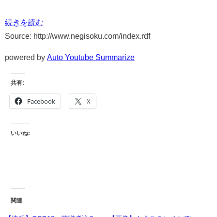
続きを読む
Source: http://www.negisoku.com/index.rdf
powered by
Auto Youtube Summarize
共有:
Facebook
X
いいね:
関連