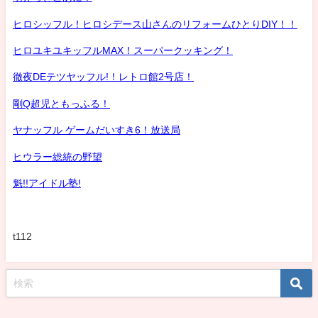
ヒロシッフル！ヒロシデース山さんのリフォームひとりDIY！！
ヒロユキユキッフルMAX！スーパークッキング！
徹夜DEテツヤッフル!！レトロ館2号店！
剛Q超児ともっふる！
ヤナッフル ゲームだいすき6！放送局
ヒウラー総統の野望
魁!!アイドル塾!
t112