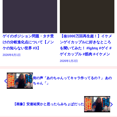
ゲイのポジション問題・タチ受
【㊗️1000万回再生超！】イケメ
けの分岐進化点について【ノン
ンゲイカップルに好きなところ
ケの知らない世界 #3】
を聞いてみた！ #lgbtq #ゲイ #
ゲイカップル #筋肉 #イケメン
2026年6月1日
2026年1月2日
街の声「あのちゃんってキャラ作ってるの？」 あの
ちゃん「」
【画像】安達祐実かと思ったらみちょぱだった