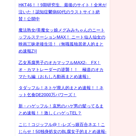
HKT46！！9期研究生、最後のサイト！全米が
泣いた！認知症鬱病60代のラストサイト絶
賛！公開中
魔法熟女/美魔女ッ娘メグみみちゃんのニート
ッフルステーションMAX！ ニート仙人仙女の
映画三昧老後生活！（無職孤独居老人的まと
め速報Z)]
乙女系腐男子のオカマッフルMAX2- FX！
オ・カマトレーダーの逆襲！！ 極道のオカ
マたち編（おもしろ動画まとめ速報）
タダッフル！ネトゲ廃人的まとめ速報！！ネ
ット乞食DE2000万パワーズ！
新・ハゲッフル！哀愁のハゲ男の髪ってるま
とめ速報！！激しくハゲっTEL？
こじ！コジッフル@！-レズっ娘百合ネエ！こ
じらせ！50独身処女のBL腐女子的まとめ速報-