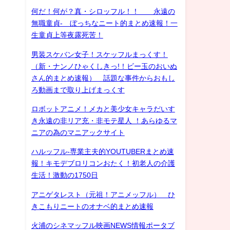
何だ！何が？真・シロッフル！！ 永遠の
無職童貞- ぼっちなニート的まとめ速報！一
生童貞上等夜露死苦！
男装スケバン女子！スケッフルまっくす！
（新・ナンノひゃくしきっ!！ビー玉のおいぬ
さん的まとめ速報） 話題な事件からおもし
ろ動画まで取り上げまっくす
ロボットアニメ！メカと美少女キャラだいす
き永遠の非リア充・非モテ星人 ！あらゆるマ
ニアの為のマニアックサイト
ハルッフル-専業主夫的YOUTUBERまとめ速
報！キモデブロリコンおたく！初老人の介護
生活！激動の1750日
アニゲタレスト（元祖！アニメッフル） ひ
きこもりニートのオナベ的まとめ速報
火浦のシネマッフル映画NEWS情報ポータブ