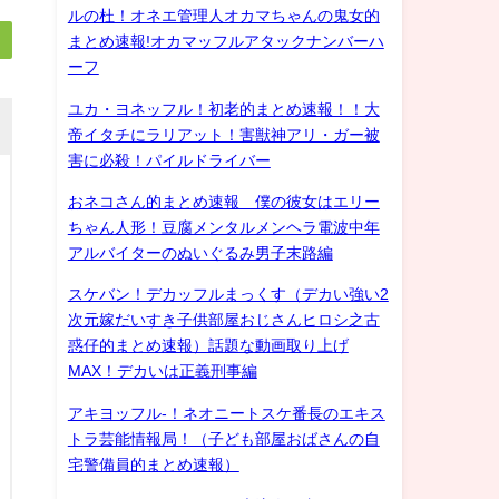
ルの杜！オネエ管理人オカマちゃんの鬼女的
まとめ速報!オカマッフルアタックナンバーハ
ーフ
ユカ・ヨネッフル！初老的まとめ速報！！大
帝イタチにラリアット！害獣神アリ・ガー被
害に必殺！パイルドライバー
おネコさん的まとめ速報 僕の彼女はエリー
ちゃん人形！豆腐メンタルメンヘラ電波中年
アルバイターのぬいぐるみ男子末路編
スケバン！デカッフルまっくす（デカい強い2
次元嫁だいすき子供部屋おじさんヒロシ之古
惑仔的まとめ速報）話題な動画取り上げ
MAX！デカいは正義刑事編
アキヨッフル-！ネオニートスケ番長のエキス
トラ芸能情報局！（子ども部屋おばさんの自
宅警備員的まとめ速報）