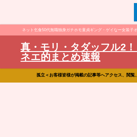
ネット乞食50代無職独身ガチホモ童貞ギング・ゲイなー女装子
真・モリ・タダッフル2！
ネエ的まとめ速報
孤立＜お客様皆様が掲載の記事等へアクセス、閲覧