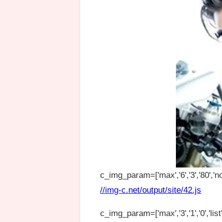
c_img_param=['max','6','3','80','no
//img-c.net/output/site/42.js
c_img_param=['max','3','1','0','list',