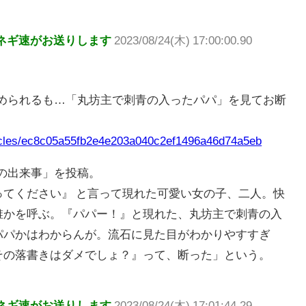
ネギ速がお送りします
2023/08/24(木) 17:00:00.90
求められるも…「丸坊主で刺青の入ったパパ」を見てお断
rticles/ec8c05a55fb2e4e203a040c2ef1496a46d74a5eb
での出来事」を投稿。
ってください』 と言って現れた可愛い女の子、二人。快
誰かを呼ぶ。『パパー！』と現れた、丸坊主で刺青の入
パパかはわからんが。流石に見た目がわかりやすすぎ
その落書きはダメでしょ？』って、断った」という。
ネギ速がお送りします
2023/08/24(木) 17:01:44.29