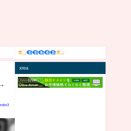
xrea
→
iroko3