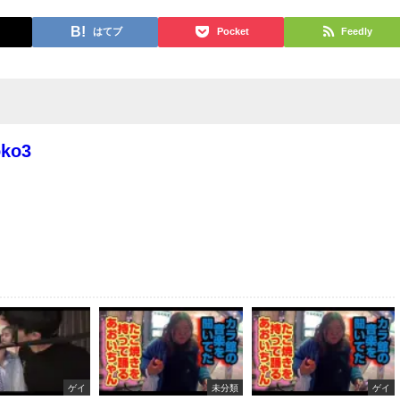
はてブ
Pocket
Feedly
oko3
ゲイ
未分類
ゲイ