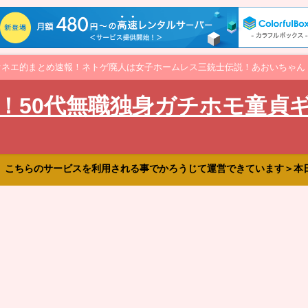
オネエ的まとめ速報！ネトゲ廃人は女子ホームレス三銃士伝説！あおいちゃん
！50代無職独身ガチホモ童貞
、こちらのサービスを利用される事でかろうじて運営できています＞本