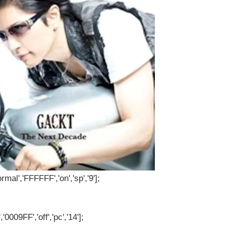
rmal','FFFFFF','on','sp','9'];
'0009FF','off','pc','14'];