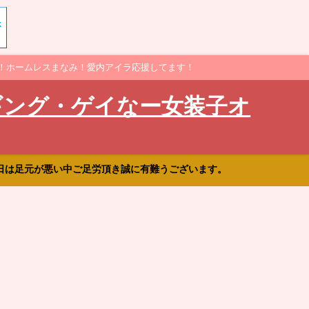
！ホームレスまなみ！愛内アイラ応援してます！
ギング・ゲイなー女装子オ
日は足元が悪い中ご足労頂き誠に有難うございます。