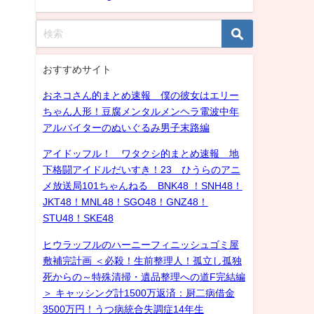
おすすめサイト
おネコさん的まとめ速報 僕の彼女はエリー
ちゃん人形！豆腐メンタルメンヘラ電波中年
アルバイターのぬいぐるみ男子末路編
アイドッフル！ ワタクシ的まとめ速報 地
下格闘アイドルだいすき！23 ひうらのアニ
メ放送局101ちゃんねる BNK48 ！SNH48！
JKT48！MNL48！SGO48！GNZ48！
STU48！SKE48
ヒウラッフルのハーニーフィニッシュゴミ屋
敷補完計画 ＜必殺！生前整理人！孤立し孤独
死からの～特殊清掃・遺品整理への道F完結編
＞ キャッシング計1500万返済：厨二病借金
3500万円！うつ病統合失調症14年生