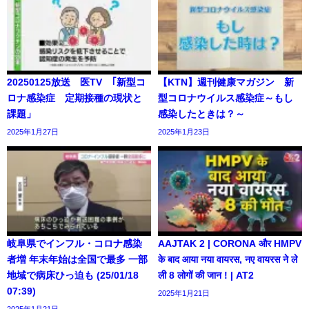
20250125放送 医TV ｢新型コ
【KTN】週刊健康マガジン 新
ロナ感染症 定期接種の現状と
型コロナウイルス感染症～もし
課題」
感染したときは？～
2025年1月27日
2025年1月23日
岐阜県でインフル・コロナ感染
AAJTAK 2 | CORONA और HMPV
者増 年末年始は全国で最多 一部
के बाद आया नया वायरस, नए वायरस ने ले
地域で病床ひっ迫も (25/01/18
ली 8 लोगों की जान ! | AT2
07:39)
2025年1月21日
2025年1月21日