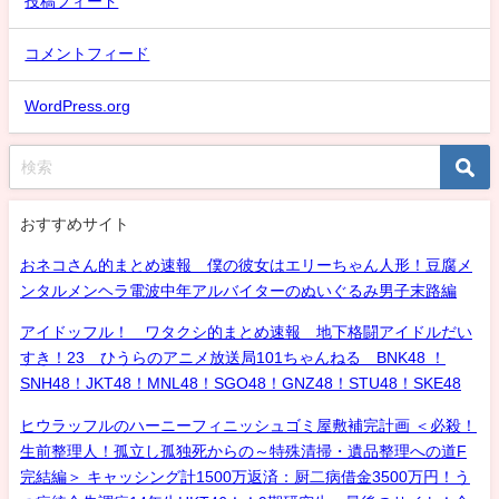
投稿フィード
コメントフィード
WordPress.org
おすすめサイト
おネコさん的まとめ速報 僕の彼女はエリーちゃん人形！豆腐メ
ンタルメンヘラ電波中年アルバイターのぬいぐるみ男子末路編
アイドッフル！ ワタクシ的まとめ速報 地下格闘アイドルだい
すき！23 ひうらのアニメ放送局101ちゃんねる BNK48 ！
SNH48！JKT48！MNL48！SGO48！GNZ48！STU48！SKE48
ヒウラッフルのハーニーフィニッシュゴミ屋敷補完計画 ＜必殺！
生前整理人！孤立し孤独死からの～特殊清掃・遺品整理への道F
完結編＞ キャッシング計1500万返済：厨二病借金3500万円！う