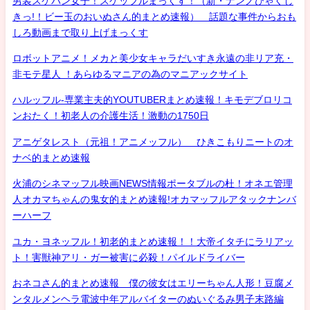
男装スケバン女子！スケッフルまっくす！（新・ナンノひゃくし
きっ!！ビー玉のおいぬさん的まとめ速報） 話題な事件からおも
しろ動画まで取り上げまっくす
ロボットアニメ！メカと美少女キャラだいすき永遠の非リア充・
非モテ星人 ！あらゆるマニアの為のマニアックサイト
ハルッフル-専業主夫的YOUTUBERまとめ速報！キモデブロリコ
ンおたく！初老人の介護生活！激動の1750日
アニゲタレスト（元祖！アニメッフル） ひきこもりニートのオ
ナベ的まとめ速報
火浦のシネマッフル映画NEWS情報ポータブルの杜！オネエ管理
人オカマちゃんの鬼女的まとめ速報!オカマッフルアタックナンバ
ーハーフ
ユカ・ヨネッフル！初老的まとめ速報！！大帝イタチにラリアッ
ト！害獣神アリ・ガー被害に必殺！パイルドライバー
おネコさん的まとめ速報 僕の彼女はエリーちゃん人形！豆腐メ
ンタルメンヘラ電波中年アルバイターのぬいぐるみ男子末路編