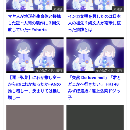
未分類
未分類
マヤ人が地球外生命体と接触
インカ文明を興したのは日本
した証 ~人間の製作に３回失
人の祖先？縄文人が南米に渡
敗していた~ #shorts
った痕跡とは
その他アイドル情報
その他アイドル情報
【運上弘菜】にわか推し変ー
「突然 Do love me!」「君と
からのにわか知ったかFANの
どこかへ行きたい」 HKT48
推し増しー、決まりては推し
みずほ選抜 / 運上弘菜ドジっ
増しー
子