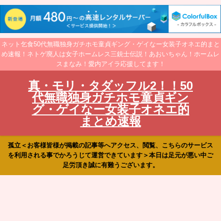
ネット乞食50代無職独身ガチホモ童貞ギング・ゲイなー女装子オネエ的まと
め速報！ネトゲ廃人は女子ホームレス三銃士伝説！あおいちゃん！ホームレ
スまなみ！愛内アイラ応援してます！
真・モリ・タダッフル2！！50
代無職独身ガチホモ童貞ギン
グ・ゲイなー女装子オネエ的
まとめ速報
孤立＜お客様皆様が掲載の記事等へアクセス、閲覧、こちらのサービス
を利用される事でかろうじて運営できています＞本日は足元が悪い中ご
足労頂き誠に有難うございます。