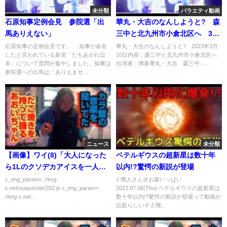
未分類
バラエティ動画
石原知事定例会見 参院選「出
華丸・大吉のなんしようと? 森
馬ありえない」
三中と北九州市小倉北区へ 3月
10日
石原知事の定例会見です。 知事が命名
華丸・大吉のなんしようと? 2023年3月
したと言われている新党「たちあがれ日
10日内容：森三中と北九州市小倉北区へ
本」について質問が集中しました。知事は
出演者：博多華丸・大吉 森三中......
参院選への出馬は「ありえませ...
ニュース
未分類
【画像】ワイ(8)「大人になった
ベテルギウスの超新星は数十年
ら1Lのクソデカアイスを一人で
以内!?驚愕の新説が登場
食うんや！」
c_img_param=; //img-
1:廃人さん＠お腹いっぱい
c.net/output/site/202.js c_img_param=;
2023.07.06(Thu) ベテルギウスの超新星は
//img-c.net...
数十年以内!?驚愕の新説が登場って動画が
話題らしいぞ 2:廃...