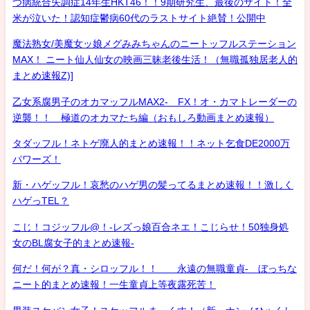
つ病統合失調症14年生HKT46！！9期研究生、最後のサイト！全
米が泣いた！認知症鬱病60代のラストサイト絶賛！公開中
魔法熟女/美魔女ッ娘メグみみちゃんのニートッフルステーション
MAX！ ニート仙人仙女の映画三昧老後生活！（無職孤独居老人的
まとめ速報Z)]
乙女系腐男子のオカマッフルMAX2- FX！オ・カマトレーダーの
逆襲！！ 極道のオカマたち編（おもしろ動画まとめ速報）
タダッフル！ネトゲ廃人的まとめ速報！！ネット乞食DE2000万
パワーズ！
新・ハゲッフル！哀愁のハゲ男の髪ってるまとめ速報！！激しく
ハゲっTEL？
こじ！コジッフル@！-レズっ娘百合ネエ！こじらせ！50独身処
女のBL腐女子的まとめ速報-
何だ！何が？真・シロッフル！！ 永遠の無職童貞- ぼっちな
ニート的まとめ速報！一生童貞上等夜露死苦！