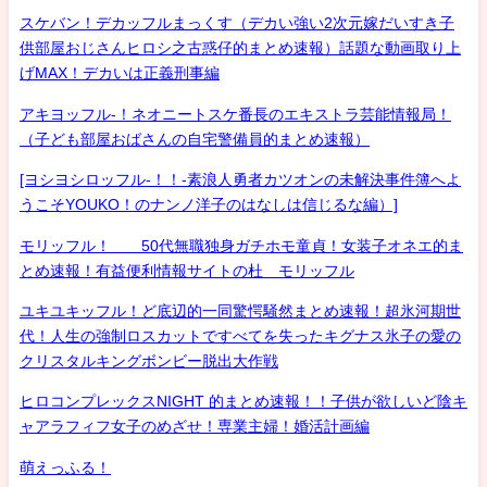
スケバン！デカッフルまっくす（デカい強い2次元嫁だいすき子
供部屋おじさんヒロシ之古惑仔的まとめ速報）話題な動画取り上
げMAX！デカいは正義刑事編
アキヨッフル-！ネオニートスケ番長のエキストラ芸能情報局！
（子ども部屋おばさんの自宅警備員的まとめ速報）
[ヨシヨシロッフル-！！-素浪人勇者カツオンの未解決事件簿へよ
うこそYOUKO！のナンノ洋子のはなしは信じるな編）]
モリッフル！ 50代無職独身ガチホモ童貞！女装子オネエ的ま
とめ速報！有益便利情報サイトの杜 モリッフル
ユキユキッフル！ど底辺的一同驚愕騒然まとめ速報！超氷河期世
代！人生の強制ロスカットですべてを失ったキグナス氷子の愛の
クリスタルキングボンビー脱出大作戦
ヒロコンプレックスNIGHT 的まとめ速報！！子供が欲しいど陰キ
ャアラフィフ女子のめざせ！専業主婦！婚活計画編
萌えっふる！