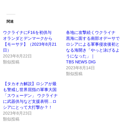
関連
ウクライナにF16を初供与
各地に攻撃続くウクライナ
オランダとデンマークから
黒海に面する南部オデーサで
【モーサテ】（2023年8月21
ロシアによる軍事侵攻後初と
日）
なる海開き「やっと泳げるよ
2023年8月22日
うになった」｜
類似投稿
TBS NEWS DIG
2023年8月14日
類似投稿
【タカオカ解説】ロシアが最
も警戒し世界屈指の軍事大国
「スウェーデン」 ウクライナ
に武器供与など支援表明…ロ
シアにとって大打撃か？！
2023年8月23日
類似投稿