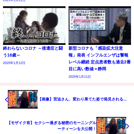
終わらないコロナ ～後遺症と闘
新型コロナも「感染拡大注意
う18歳～
報」発表 インフルエンザは警報
レベル継続 定点患者数も過去2番
2025年1月12日
目に高い数値＝静岡
2025年1月11日
【画像】宮迫さん、変わり果てた姿で発見される...
【モザイク有】セクシー過ぎる秘密のモーニングル
ーティーンを大公開！