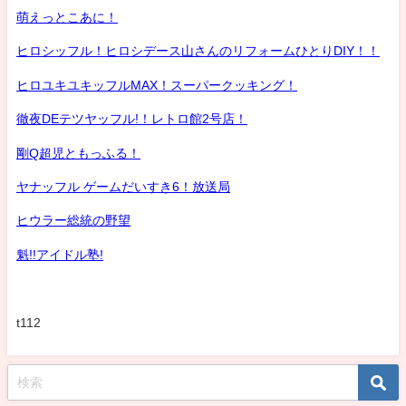
萌えっとこあに！
ヒロシッフル！ヒロシデース山さんのリフォームひとりDIY！！
ヒロユキユキッフルMAX！スーパークッキング！
徹夜DEテツヤッフル!！レトロ館2号店！
剛Q超児ともっふる！
ヤナッフル ゲームだいすき6！放送局
ヒウラー総統の野望
魁!!アイドル塾!
t112