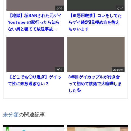
ゲイ
ゲイ
【地獄】垢BANされた元ゲイ
【※悪用厳禁】コレをしてた
YouTuberの家行ったら知ら
らゲイ確定⁈見極め方を教え
ない男と寝てて放送事故…
ちゃいます
ゲイ
2019年
【どこでも◯り過ぎ】ゲイっ
8年目ゲイカップルが付き合
て性に奔放過ぎない？
って初めて嫉妬で大喧嘩しま
した💦
未分類
の関連記事