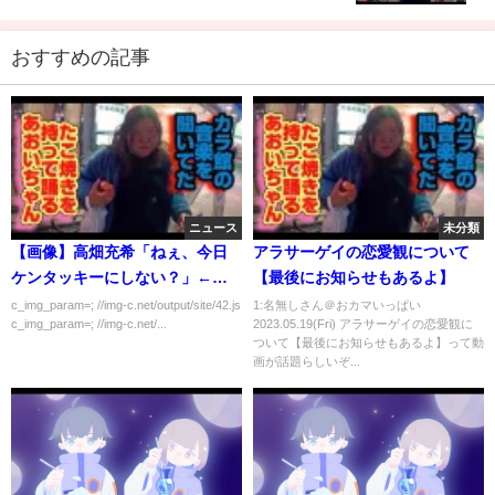
おすすめの記事
ニュース
未分類
【画像】高畑充希「ねぇ、今日
アラサーゲイの恋愛観について
ケンタッキーにしない？」←こ
【最後にお知らせもあるよ】
れｗｗｗｗｗ
c_img_param=; //img-c.net/output/site/42.js
1:名無しさん＠おカマいっぱい
c_img_param=; //img-c.net/...
2023.05.19(Fri) アラサーゲイの恋愛観に
ついて【最後にお知らせもあるよ】って動
画が話題らしいぞ...