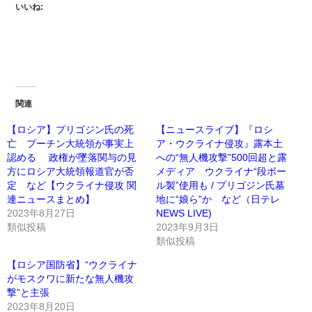
いいね:
関連
【ロシア】プリゴジン氏の死
【ニュースライブ】『ロシ
亡 プーチン大統領が事実上
ア・ウクライナ侵攻』露本土
認める 政権が墜落関与の見
への“無人機攻撃”500回超と露
方にロシア大統領報道官が否
メディア ウクライナ“段ボー
定 など【ウクライナ侵攻 関
ル製”使用も / プリゴジン氏墓
連ニュースまとめ】
地に“娘ら”か など（日テレ
2023年8月27日
NEWS LIVE)
類似投稿
2023年9月3日
類似投稿
【ロシア国防省】“ウクライナ
がモスクワに新たな無人機攻
撃”と主張
2023年8月20日