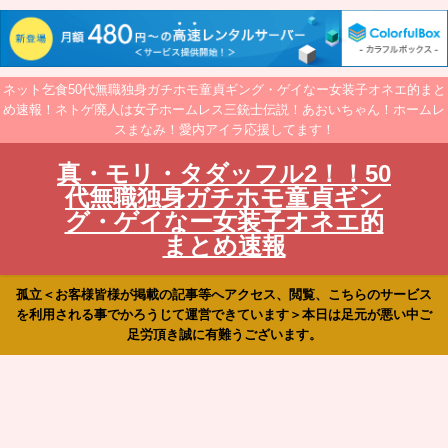
ネット乞食50代無職独身ガチホモ童貞ギング・ゲイなー女装子オネエ的まと
め速報！ネトゲ廃人は女子ホームレス三銃士伝説！あおいちゃん！ホームレ
スまなみ！愛内アイラ応援してます！
真・モリ・タダッフル2！！50
代無職独身ガチホモ童貞ギン
グ・ゲイなー女装子オネエ的
まとめ速報
孤立＜お客様皆様が掲載の記事等へアクセス、閲覧、こちらのサービス
を利用される事でかろうじて運営できています＞本日は足元が悪い中ご
足労頂き誠に有難うございます。