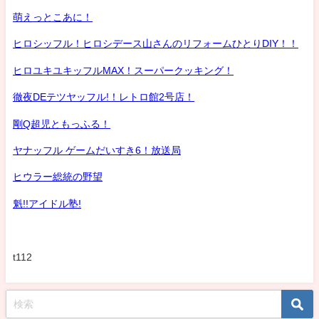
萌えっとこあに！
ヒロシッフル！ヒロシデース山さんのリフォームひとりDIY！！
ヒロユキユキッフルMAX！スーパークッキング！
徹夜DEテツヤッフル!！レトロ館2号店！
剛Q超児ともっふる！
ヤナッフル ゲームだいすき6！放送局
ヒウラー総統の野望
魁!!アイドル塾!
t112