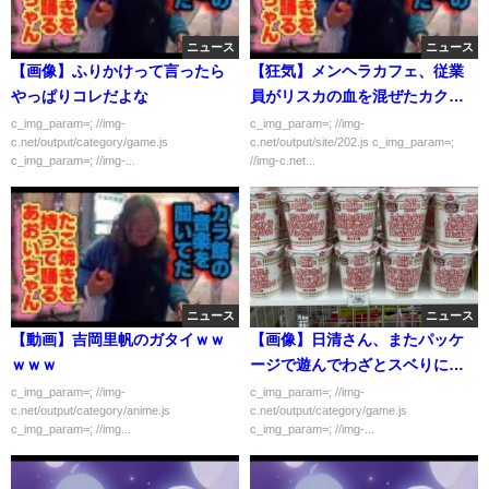
ニュース
ニュース
【画像】ふりかけって言ったら
【狂気】メンヘラカフェ、従業
やっぱりコレだよな
員がリスカの血を混ぜたカクテ
ルを提供
c_img_param=; //img-
c_img_param=; //img-
c.net/output/category/game.js
c.net/output/site/202.js c_img_param=;
c_img_param=; //img-...
//img-c.net...
ニュース
ニュース
【動画】吉岡里帆のガタイｗｗ
【画像】日清さん、またパッケ
ｗｗｗ
ージで遊んでわざとスベりに行
くｗｗｗｗｗ
c_img_param=; //img-
c_img_param=; //img-
c.net/output/category/anime.js
c.net/output/category/game.js
c_img_param=; //img...
c_img_param=; //img-...