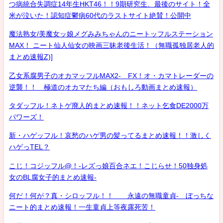
つ病統合失調症14年生HKT46！！9期研究生、最後のサイト！全
米が泣いた！認知症鬱病60代のラストサイト絶賛！公開中
魔法熟女/美魔女ッ娘メグみみちゃんのニートッフルステーション
MAX！ ニート仙人仙女の映画三昧老後生活！（無職孤独居老人的
まとめ速報Z)]
乙女系腐男子のオカマッフルMAX2- FX！オ・カマトレーダーの
逆襲！！ 極道のオカマたち編（おもしろ動画まとめ速報）
タダッフル！ネトゲ廃人的まとめ速報！！ネット乞食DE2000万
パワーズ！
新・ハゲッフル！哀愁のハゲ男の髪ってるまとめ速報！！激しく
ハゲっTEL？
こじ！コジッフル@！-レズっ娘百合ネエ！こじらせ！50独身処
女のBL腐女子的まとめ速報-
何だ！何が？真・シロッフル！！ 永遠の無職童貞- ぼっちな
ニート的まとめ速報！一生童貞上等夜露死苦！