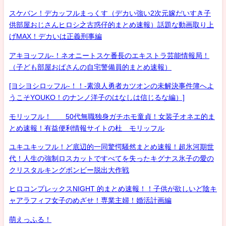
スケバン！デカッフルまっくす（デカい強い2次元嫁だいすき子
供部屋おじさんヒロシ之古惑仔的まとめ速報）話題な動画取り上
げMAX！デカいは正義刑事編
アキヨッフル-！ネオニートスケ番長のエキストラ芸能情報局！
（子ども部屋おばさんの自宅警備員的まとめ速報）
[ヨシヨシロッフル-！！-素浪人勇者カツオンの未解決事件簿へよ
うこそYOUKO！のナンノ洋子のはなしは信じるな編）]
モリッフル！ 50代無職独身ガチホモ童貞！女装子オネエ的ま
とめ速報！有益便利情報サイトの杜 モリッフル
ユキユキッフル！ど底辺的一同驚愕騒然まとめ速報！超氷河期世
代！人生の強制ロスカットですべてを失ったキグナス氷子の愛の
クリスタルキングボンビー脱出大作戦
ヒロコンプレックスNIGHT 的まとめ速報！！子供が欲しいど陰キ
ャアラフィフ女子のめざせ！専業主婦！婚活計画編
萌えっふる！