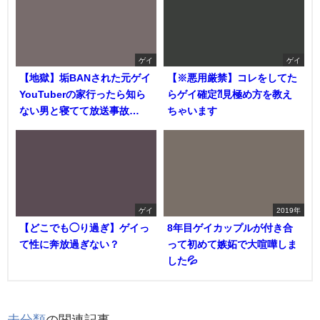
ゲイ
ゲイ
【地獄】垢BANされた元ゲイ
【※悪用厳禁】コレをしてた
YouTuberの家行ったら知ら
らゲイ確定⁈見極め方を教え
ない男と寝てて放送事故…
ちゃいます
ゲイ
2019年
【どこでも◯り過ぎ】ゲイっ
8年目ゲイカップルが付き合
て性に奔放過ぎない？
って初めて嫉妬で大喧嘩しま
した💦