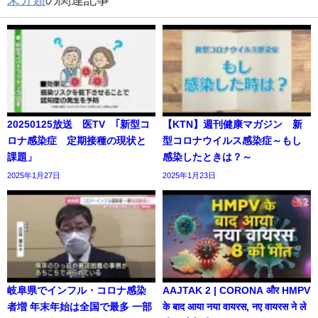
未分類
の関連記事
20250125放送 医TV ｢新型コ
【KTN】週刊健康マガジン 新
ロナ感染症 定期接種の現状と
型コロナウイルス感染症～もし
課題」
感染したときは？～
2025年1月27日
2025年1月23日
岐阜県でインフル・コロナ感染
AAJTAK 2 | CORONA और HMPV
者増 年末年始は全国で最多 一部
के बाद आया नया वायरस, नए वायरस ने ले