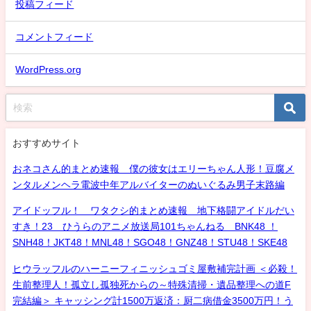
投稿フィード
コメントフィード
WordPress.org
おすすめサイト
おネコさん的まとめ速報 僕の彼女はエリーちゃん人形！豆腐メ
ンタルメンヘラ電波中年アルバイターのぬいぐるみ男子末路編
アイドッフル！ ワタクシ的まとめ速報 地下格闘アイドルだい
すき！23 ひうらのアニメ放送局101ちゃんねる BNK48 ！
SNH48！JKT48！MNL48！SGO48！GNZ48！STU48！SKE48
ヒウラッフルのハーニーフィニッシュゴミ屋敷補完計画 ＜必殺！
生前整理人！孤立し孤独死からの～特殊清掃・遺品整理への道F
完結編＞ キャッシング計1500万返済：厨二病借金3500万円！う