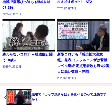
地域で病床ひっ迫も (25/01/18
ली 8 लोगों की जान ! | AT2
07:39)
2025年1月21日
2025年1月21日
終わらないコロナ ～後遺症と闘
新型コロナも「感染拡大注意
う18歳～
報」発表 インフルエンザは警報
レベル継続 定点患者数も過去2番
2025年1月12日
目に高い数値＝静岡
2025年1月11日
職場で「カップ焼きそば」を食べるのって迷惑です
か？