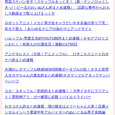
男装スケバン女子！スケッフルまっくす！（新・ナンノひゃくし
きっ!！ビー玉のおいぬさん的まとめ速報） 話題な事件からおも
しろ動画まで取り上げまっくす
ロボットアニメ！メカと美少女キャラだいすき永遠の非リア充・
非モテ星人 ！あらゆるマニアの為のマニアックサイト
ハルッフル-専業主夫的YOUTUBERまとめ速報！キモデブロリコ
ンおたく！初老人の介護生活！激動の1750日
アニゲタレスト（元祖！アニメッフル） ひきこもりニートのオ
ナベ的まとめ速報
火浦のシネマッフル映画NEWS情報ポータブルの杜！オネエ管理
人オカマちゃんの鬼女的まとめ速報!オカマッフルアタックナンバ
ーハーフ
ユカ・ヨネッフル！初老的まとめ速報！！大帝イタチにラリアッ
ト！害獣神アリ・ガー被害に必殺！パイルドライバー
おネコさん的まとめ速報 僕の彼女はエリーちゃん人形！豆腐メ
ンタルメンヘラ電波中年アルバイターのぬいぐるみ男子末路編