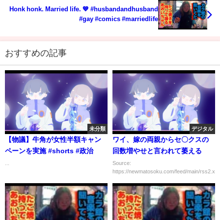
Honk honk. Married life. 💙 #husbandandhusband
#gay #comics #marriedlife
おすすめの記事
未分類
デジタル
【物議】牛角が女性半額キャン
ワイ、嫁の両親からセ〇クスの
ペーンを実施 #shorts #政治
回数増やせと言われて萎える
...
Source:
https://newmatosoku.com/feed/main/rss2.xml.