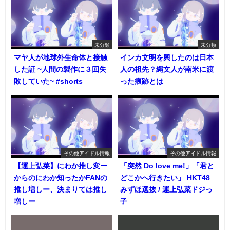
未分類
未分類
マヤ人が地球外生命体と接触
インカ文明を興したのは日本
した証 ~人間の製作に３回失
人の祖先？縄文人が南米に渡
敗していた~ #shorts
った痕跡とは
その他アイドル情報
その他アイドル情報
【運上弘菜】にわか推し変ー
「突然 Do love me!」「君と
からのにわか知ったかFANの
どこかへ行きたい」 HKT48
推し増しー、決まりては推し
みずほ選抜 / 運上弘菜ドジっ
増しー
子