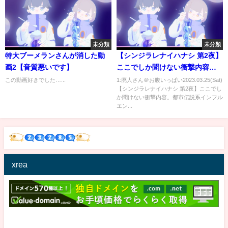
未分類
未分類
特大ブーメランさんが消した動
【シンジラレナイハナシ 第2夜】
画2【音質悪いです】
ここでしか聞けない衝撃内容。
都市伝説系インフルエンサーに
この動画好きでした…...
1:廃人さん＠お腹いっぱい2023.03.25(Sat)
【シンジラレナイハナシ 第2夜】ここでし
よる怒涛の都市伝説がヤバすぎ
か聞けない衝撃内容。都市伝説系インフル
る…【 都市伝説系YouTuber 】
エン...
xrea