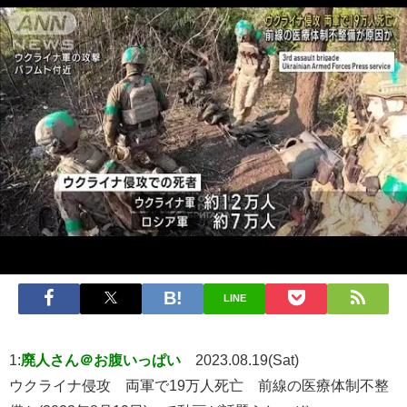
LINE
1:
廃人さん＠お腹いっぱい
2023.08.19(Sat)
ウクライナ侵攻 両軍で19万人死亡 前線の医療体制不整