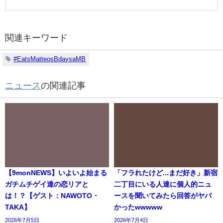
関連キーワード
#EatsMatteosBdaysaMB
ニュース
の関連記事
【9monNEWS】いよいよ始まる
「フラれたけど...まだ好き」新宿
ガチムチゲイ達の恋リアと
二丁目にいる人達に個人的ニュ
は！？【ゲスト：NAWOTO・
ースを聞いてみたら回答がヤバ
TAKA】
かったwwwww
2026年7月5日
2026年7月4日