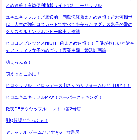
とめ速報！有益便利情報サイトの杜 モリッフル
ユキユキッフル！ど底辺的一同驚愕騒然まとめ速報！超氷河期世
代！人生の強制ロスカットですべてを失ったキグナス氷子の愛の
クリスタルキングボンビー脱出大作戦
ヒロコンプレックスNIGHT 的まとめ速報！！子供が欲しいど陰キ
ャアラフィフ女子のめざせ！専業主婦！婚活計画編
萌えっふる！
萌えっとこあに！
ヒロシッフル！ヒロシデース山さんのリフォームひとりDIY！！
ヒロユキユキッフルMAX！スーパークッキング！
徹夜DEテツヤッフル!！レトロ館2号店！
剛Q超児ともっふる！
ヤナッフル ゲームだいすき6！放送局