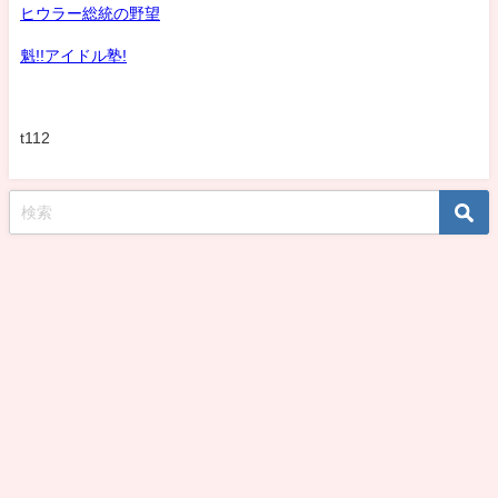
ヒウラー総統の野望
魁!!アイドル塾!
t112
koshirohiroko39jp All Rights Reserved.