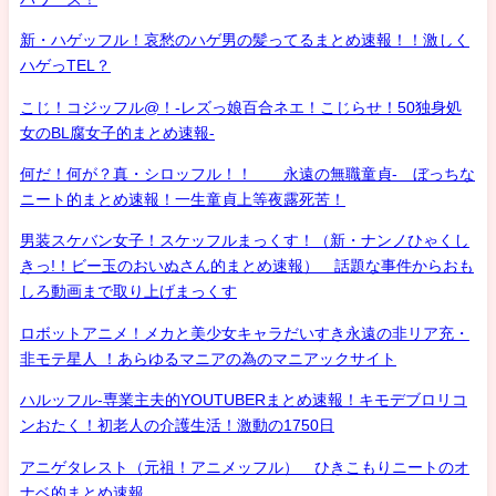
新・ハゲッフル！哀愁のハゲ男の髪ってるまとめ速報！！激しく
ハゲっTEL？
こじ！コジッフル@！-レズっ娘百合ネエ！こじらせ！50独身処
女のBL腐女子的まとめ速報-
何だ！何が？真・シロッフル！！ 永遠の無職童貞- ぼっちな
ニート的まとめ速報！一生童貞上等夜露死苦！
男装スケバン女子！スケッフルまっくす！（新・ナンノひゃくし
きっ!！ビー玉のおいぬさん的まとめ速報） 話題な事件からおも
しろ動画まで取り上げまっくす
ロボットアニメ！メカと美少女キャラだいすき永遠の非リア充・
非モテ星人 ！あらゆるマニアの為のマニアックサイト
ハルッフル-専業主夫的YOUTUBERまとめ速報！キモデブロリコ
ンおたく！初老人の介護生活！激動の1750日
アニゲタレスト（元祖！アニメッフル） ひきこもりニートのオ
ナベ的まとめ速報