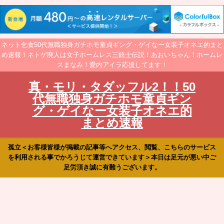
ネット乞食50代無職独身ガチホモ童貞ギング・ゲイなー女装子オネエ的まと
め速報！ネトゲ廃人は女子ホームレス三銃士伝説！あおいちゃん！ホームレ
スまなみ！愛内アイラ応援してます！
真・モリ・タダッフル2！！50
代無職独身ガチホモ童貞ギン
グ・ゲイなー女装子オネエ的
まとめ速報
孤立＜お客様皆様が掲載の記事等へアクセス、閲覧、こちらのサービス
を利用される事でかろうじて運営できています＞本日は足元が悪い中ご
足労頂き誠に有難うございます。