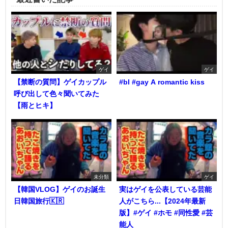
ゲイ
ゲイ
【禁断の質問】ゲイカップル
#bl #gay A romantic kiss
呼び出して色々聞いてみた
【雨とヒキ】
未分類
ゲイ
【韓国VLOG】ゲイのお誕生
実はゲイを公表している芸能
日韓国旅行🇰🇷
人がこちら...【2024年最新
版】#ゲイ #ホモ #同性愛 #芸
能人