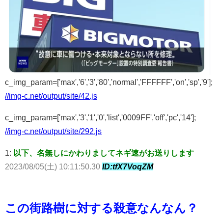
c_img_param=['max','6','3','80','normal','FFFFFF','on','sp','9'];
//img-c.net/output/site/42.js
c_img_param=['max','3','1','0','list','0009FF','off','pc','14'];
//img-c.net/output/site/292.js
1:
以下、名無しにかわりましてネギ速がお送りします
2023/08/05(土) 10:11:50.30
ID:tfX7VoqZM
この街路樹に対する殺意なんなん？