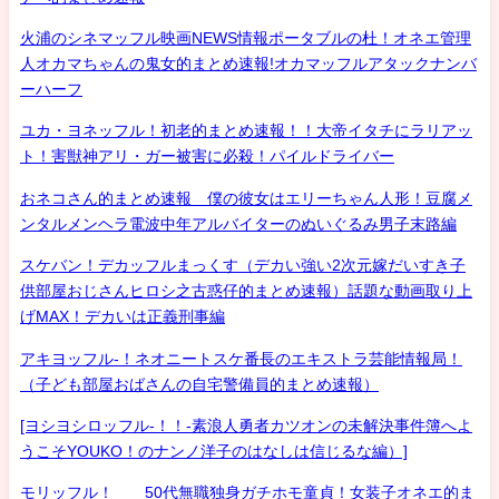
火浦のシネマッフル映画NEWS情報ポータブルの杜！オネエ管理
人オカマちゃんの鬼女的まとめ速報!オカマッフルアタックナンバ
ーハーフ
ユカ・ヨネッフル！初老的まとめ速報！！大帝イタチにラリアッ
ト！害獣神アリ・ガー被害に必殺！パイルドライバー
おネコさん的まとめ速報 僕の彼女はエリーちゃん人形！豆腐メ
ンタルメンヘラ電波中年アルバイターのぬいぐるみ男子末路編
スケバン！デカッフルまっくす（デカい強い2次元嫁だいすき子
供部屋おじさんヒロシ之古惑仔的まとめ速報）話題な動画取り上
げMAX！デカいは正義刑事編
アキヨッフル-！ネオニートスケ番長のエキストラ芸能情報局！
（子ども部屋おばさんの自宅警備員的まとめ速報）
[ヨシヨシロッフル-！！-素浪人勇者カツオンの未解決事件簿へよ
うこそYOUKO！のナンノ洋子のはなしは信じるな編）]
モリッフル！ 50代無職独身ガチホモ童貞！女装子オネエ的ま