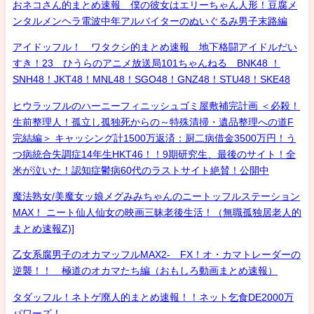
おネコさん的まとめ速報 僕の彼女はエリーちゃん人形！豆腐メ
ンタルメンヘラ電波中年アルバイターのぬいぐるみ男子末路編
アイドッフル！ ワタクシ的まとめ速報 地下格闘アイドルだい
すき！23 ひうらのアニメ放送局101ちゃんねる BNK48 ！
SNH48！JKT48！MNL48！SGO48！GNZ48！STU48！SKE48
ヒウラッフルのハーニーフィニッシュゴミ屋敷補完計画 ＜必殺！
生前整理人！孤立し孤独死からの～特殊清掃・遺品整理への道F
完結編＞ キャッシング計1500万返済：厨二病借金3500万円！う
つ病統合失調症14年生HKT46！！9期研究生、最後のサイト！全
米が泣いた！認知症鬱病60代のラストサイト絶賛！公開中
魔法熟女/美魔女ッ娘メグみみちゃんのニートッフルステーション
MAX！ ニート仙人仙女の映画三昧老後生活！（無職孤独居老人的
まとめ速報Z)]
乙女系腐男子のオカマッフルMAX2- FX！オ・カマトレーダーの
逆襲！！ 極道のオカマたち編（おもしろ動画まとめ速報）
タダッフル！ネトゲ廃人的まとめ速報！！ネット乞食DE2000万
パワーズ！