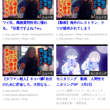
ニュース
ニュース
ワイ氏、職務質問拒否に憧れ
【動画】海外のレストラン、ケ
る。『任意ですよね？w』
ツが提供されてしまう
c_img_param=; //img-c.net/output/site/42.js
c_img_param=; //img-c.net/output/site/42.js
c_img_param=; //img-c.net/...
c_img_param=; //img-c.net/...
ニュース
モニタリング
【タワマン殺人】キャバ嬢｢自分
モニタリング 動画 人間性モ
のために貯金しろ。大切なもの
ニタリングSP 2月2日
を売っちゃダメ！｣
c_img_param=; //img-
ニンゲン観察バラエティ モニタリング
c.net/output/category/game.js
2023年2月2日内容：人間性モニタリング
c_img_param=; //img-...
SP出演者：ブラックマヨネーズ 川口春
奈小泉孝太郎 笹野高史...