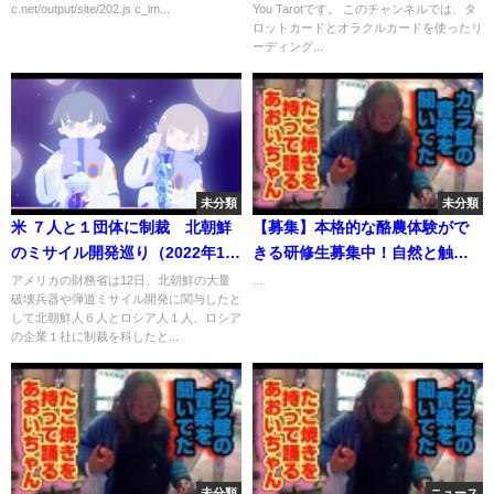
c.net/output/site/202.js c_im...
You Tarotです。 このチャンネルでは、タ
ロットカードとオラクルカードを使ったリ
ーディング...
未分類
未分類
米 ７人と１団体に制裁 北朝鮮
【募集】本格的な酪農体験がで
のミサイル開発巡り（2022年1月
きる研修生募集中！自然と触れ
13日）
合いながら牛に興味がある方は
アメリカの財務省は12日、北朝鮮の大量
...
破壊兵器や弾道ミサイル開発に関与したと
HPやDMからご連絡ください♪ #
して北朝鮮人６人とロシア人１人、ロシア
酪農 #畜産 #農業体験 #研修生募
の企業１社に制裁を科したと...
集 #農業生活 #自然暮らし #牧場
ライフ
未分類
ニュース