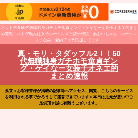
ネット乞食50代無職独身ガチホモ童貞ギング・ゲイなー女装子オネエ的まと
め速報！ネトゲ廃人は女子ホームレス三銃士伝説！あおいちゃん！ホームレ
スまなみ！愛内アイラ応援してます！
真・モリ・タダッフル2！！50
代無職独身ガチホモ童貞ギン
グ・ゲイなー女装子オネエ的
まとめ速報
孤立＜お客様皆様が掲載の記事等へアクセス、閲覧、こちらのサービス
を利用される事でかろうじて運営できています＞本日は足元が悪い中ご
足労頂き誠に有難うございます。