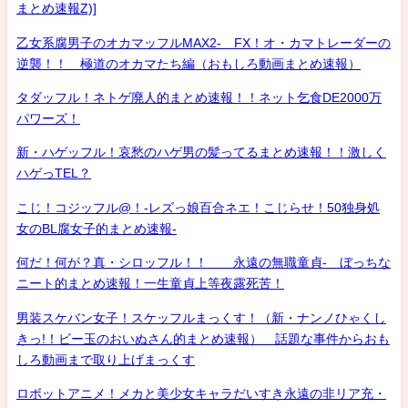
まとめ速報Z)]
乙女系腐男子のオカマッフルMAX2- FX！オ・カマトレーダーの
逆襲！！ 極道のオカマたち編（おもしろ動画まとめ速報）
タダッフル！ネトゲ廃人的まとめ速報！！ネット乞食DE2000万
パワーズ！
新・ハゲッフル！哀愁のハゲ男の髪ってるまとめ速報！！激しく
ハゲっTEL？
こじ！コジッフル@！-レズっ娘百合ネエ！こじらせ！50独身処
女のBL腐女子的まとめ速報-
何だ！何が？真・シロッフル！！ 永遠の無職童貞- ぼっちな
ニート的まとめ速報！一生童貞上等夜露死苦！
男装スケバン女子！スケッフルまっくす！（新・ナンノひゃくし
きっ!！ビー玉のおいぬさん的まとめ速報） 話題な事件からおも
しろ動画まで取り上げまっくす
ロボットアニメ！メカと美少女キャラだいすき永遠の非リア充・