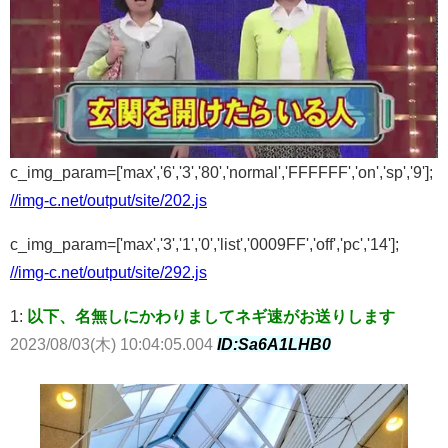
c_img_param=['max','6','3','80','normal','FFFFFF','on','sp','9'];
//img-c.net/output/site/202.js
c_img_param=['max','3','1','0','list','0009FF','off','pc','14'];
//img-c.net/output/site/292.js
1:
以下、名無しにかわりましてネギ速がお送りします
2023/08/03(木) 10:04:05.004
ID:Sa6A1LHB0