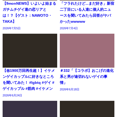
【9monNEWS】いよいよ始まる
「フラれたけど...まだ好き」新宿
ガチムチゲイ達の恋リアと
二丁目にいる人達に個人的ニュ
は！？【ゲスト：NAWOTO・
ースを聞いてみたら回答がヤバ
TAKA】
かったwwwww
2026年7月5日
2026年7月4日
【㊗️1900万回再生超！】イケメ
＃332「【コラボ】おこげの進化
ンゲイカップルに好きなところ
系と男が途切れないゲイの事
を聞いてみた！ #lgbtq #ゲイ #
情」
ゲイカップル #筋肉 #イケメン
2026年6月18日
2026年6月24日