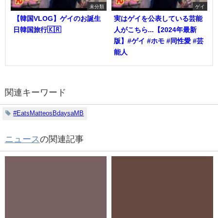
未分類
ゲイ
【韓国VLOG】ゲイのお誕生
実はゲイを公表している芸能
日韓国旅行🇰🇷
人がこちら...【2024年最新
版】#ゲイ #ホモ #同性愛 #芸
能人
関連キーワード
#EatsMatteosBdaysaMB
ニュース
の関連記事