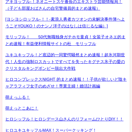
アキヨッフル-！ネオニートスケ番長のエキストラ芸能情報局！
（子ども部屋おばさんの自宅警備員的まとめ速報）
[ヨシヨシロッフル-！！-素浪人勇者カツオンの未解決事件簿へよ
うこそYOUKO！のナンノ洋子のはなしは信じるな編）]
モリッフル！ 50代無職独身ガチホモ童貞！女装子オネエ的ま
とめ速報！有益便利情報サイトの杜 モリッフル
ユキユキッフル！ど底辺的一同驚愕騒然まとめ速報！超氷河期世
代！人生の強制ロスカットですべてを失ったキグナス氷子の愛の
クリスタルキングボンビー脱出大作戦
ヒロコンプレックスNIGHT 的まとめ速報！！子供が欲しいど陰キ
ャアラフィフ女子のめざせ！専業主婦！婚活計画編
萌えっふる！
萌えっとこあに！
ヒロシッフル！ヒロシデース山さんのリフォームひとりDIY！！
ヒロユキユキッフルMAX！スーパークッキング！