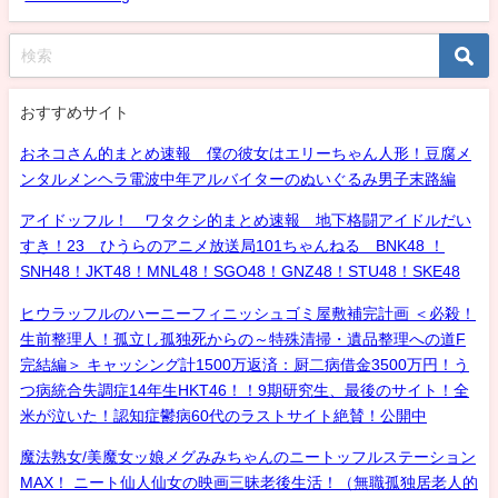
おすすめサイト
おネコさん的まとめ速報 僕の彼女はエリーちゃん人形！豆腐メ
ンタルメンヘラ電波中年アルバイターのぬいぐるみ男子末路編
アイドッフル！ ワタクシ的まとめ速報 地下格闘アイドルだい
すき！23 ひうらのアニメ放送局101ちゃんねる BNK48 ！
SNH48！JKT48！MNL48！SGO48！GNZ48！STU48！SKE48
ヒウラッフルのハーニーフィニッシュゴミ屋敷補完計画 ＜必殺！
生前整理人！孤立し孤独死からの～特殊清掃・遺品整理への道F
完結編＞ キャッシング計1500万返済：厨二病借金3500万円！う
つ病統合失調症14年生HKT46！！9期研究生、最後のサイト！全
米が泣いた！認知症鬱病60代のラストサイト絶賛！公開中
魔法熟女/美魔女ッ娘メグみみちゃんのニートッフルステーション
MAX！ ニート仙人仙女の映画三昧老後生活！（無職孤独居老人的