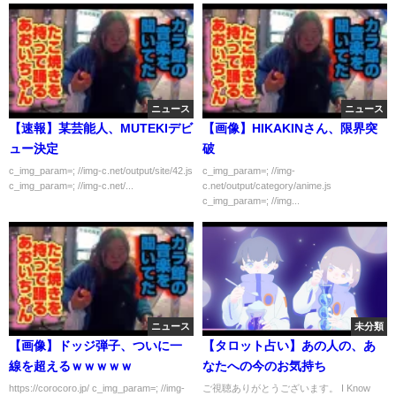
ニュース
ニュース
【速報】某芸能人、MUTEKIデビ
【画像】HIKAKINさん、限界突
ュー決定
破
c_img_param=; //img-c.net/output/site/42.js
c_img_param=; //img-
c_img_param=; //img-c.net/...
c.net/output/category/anime.js
c_img_param=; //img...
ニュース
未分類
【画像】ドッジ弾子、ついに一
【タロット占い】あの人の、あ
線を超えるｗｗｗｗｗ
なたへの今のお気持ち
https://corocoro.jp/ c_img_param=; //img-
ご視聴ありがとうございます。 I Know