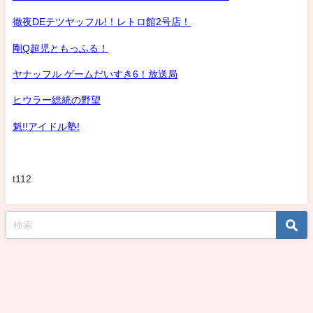
徹夜DEテツヤッフル!！レトロ館2号店！
剛Q超児ともっふる！
ヤナッフル ゲームだいすき6！放送局
ヒウラー総統の野望
魁!!アイドル塾!
t112