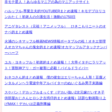
非モテ星人 ！あらゆるマニアの為のマニアックサイト
ハルッフル-専業主夫的YOUTUBERまとめ速報！キモデブロリコ
ンおたく！初老人の介護生活！激動の1750日
アニゲタレスト（元祖！アニメッフル） ひきこもりニートのオ
ナベ的まとめ速報
火浦のシネマッフル映画NEWS情報ポータブルの杜！オネエ管理
人オカマちゃんの鬼女的まとめ速報!オカマッフルアタックナンバ
ーハーフ
ユカ・ヨネッフル！初老的まとめ速報！！大帝イタチにラリアッ
ト！害獣神アリ・ガー被害に必殺！パイルドライバー
おネコさん的まとめ速報 僕の彼女はエリーちゃん人形！豆腐メ
ンタルメンヘラ電波中年アルバイターのぬいぐるみ男子末路編
スケバン！デカッフルまっくす（デカい強い2次元嫁だいすき子
供部屋おじさんヒロシ之古惑仔的まとめ速報）話題な動画取り上
げMAX！デカいは正義刑事編