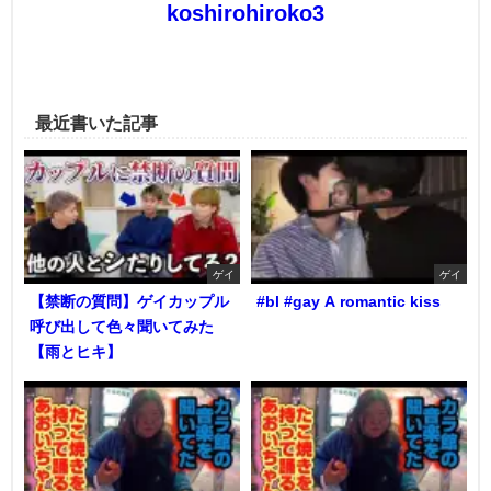
koshirohiroko3
最近書いた記事
ゲイ
ゲイ
【禁断の質問】ゲイカップル
#bl #gay A romantic kiss
呼び出して色々聞いてみた
【雨とヒキ】