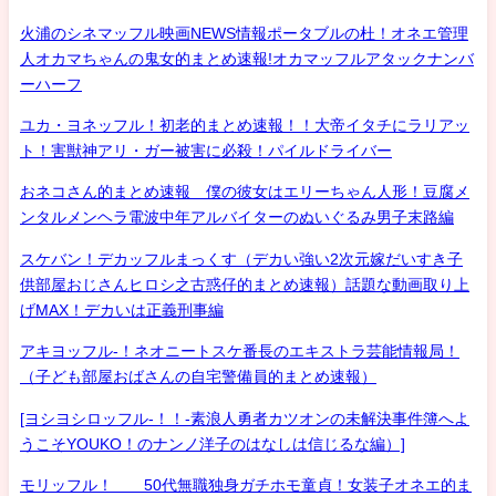
火浦のシネマッフル映画NEWS情報ポータブルの杜！オネエ管理
人オカマちゃんの鬼女的まとめ速報!オカマッフルアタックナンバ
ーハーフ
ユカ・ヨネッフル！初老的まとめ速報！！大帝イタチにラリアッ
ト！害獣神アリ・ガー被害に必殺！パイルドライバー
おネコさん的まとめ速報 僕の彼女はエリーちゃん人形！豆腐メ
ンタルメンヘラ電波中年アルバイターのぬいぐるみ男子末路編
スケバン！デカッフルまっくす（デカい強い2次元嫁だいすき子
供部屋おじさんヒロシ之古惑仔的まとめ速報）話題な動画取り上
げMAX！デカいは正義刑事編
アキヨッフル-！ネオニートスケ番長のエキストラ芸能情報局！
（子ども部屋おばさんの自宅警備員的まとめ速報）
[ヨシヨシロッフル-！！-素浪人勇者カツオンの未解決事件簿へよ
うこそYOUKO！のナンノ洋子のはなしは信じるな編）]
モリッフル！ 50代無職独身ガチホモ童貞！女装子オネエ的ま