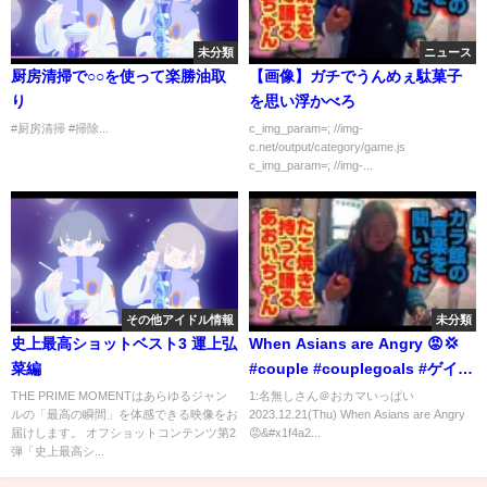
未分類
ニュース
厨房清掃で○○を使って楽勝油取
【画像】ガチでうんめぇ駄菓子
り
を思い浮かべろ
#厨房清掃 #掃除...
c_img_param=; //img-
c.net/output/category/game.js
c_img_param=; //img-...
その他アイドル情報
未分類
史上最高ショットベスト3 運上弘
When Asians are Angry 😡💢
菜編
#couple #couplegoals #ゲイカ
ップル #同性カップル
THE PRIME MOMENTはあらゆるジャン
1:名無しさん＠おカマいっぱい
ルの「最高の瞬間」を体感できる映像をお
2023.12.21(Thu) When Asians are Angry
届けします。 オフショットコンテンツ第2
😡&#x1f4a2...
弾「史上最高シ...