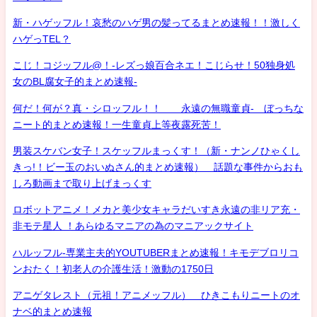
新・ハゲッフル！哀愁のハゲ男の髪ってるまとめ速報！！激しく
ハゲっTEL？
こじ！コジッフル@！-レズっ娘百合ネエ！こじらせ！50独身処
女のBL腐女子的まとめ速報-
何だ！何が？真・シロッフル！！ 永遠の無職童貞- ぼっちな
ニート的まとめ速報！一生童貞上等夜露死苦！
男装スケバン女子！スケッフルまっくす！（新・ナンノひゃくし
きっ!！ビー玉のおいぬさん的まとめ速報） 話題な事件からおも
しろ動画まで取り上げまっくす
ロボットアニメ！メカと美少女キャラだいすき永遠の非リア充・
非モテ星人 ！あらゆるマニアの為のマニアックサイト
ハルッフル-専業主夫的YOUTUBERまとめ速報！キモデブロリコ
ンおたく！初老人の介護生活！激動の1750日
アニゲタレスト（元祖！アニメッフル） ひきこもりニートのオ
ナベ的まとめ速報