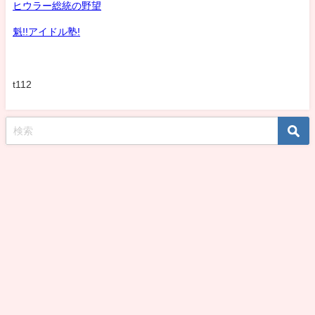
ヒウラー総統の野望
魁!!アイドル塾!
t112
koshirohiroko39jp All Rights Reserved.