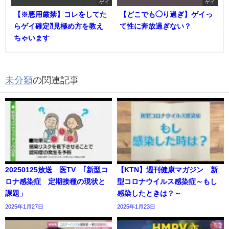
ゲイ
ゲイ
【※悪用厳禁】コレをしてた
【どこでも◯り過ぎ】ゲイっ
らゲイ確定⁈見極め方を教え
て性に奔放過ぎない？
ちゃいます
未分類
の関連記事
20250125放送 医TV ｢新型コ
【KTN】週刊健康マガジン 新
ロナ感染症 定期接種の現状と
型コロナウイルス感染症～もし
課題」
感染したときは？～
2025年1月27日
2025年1月23日