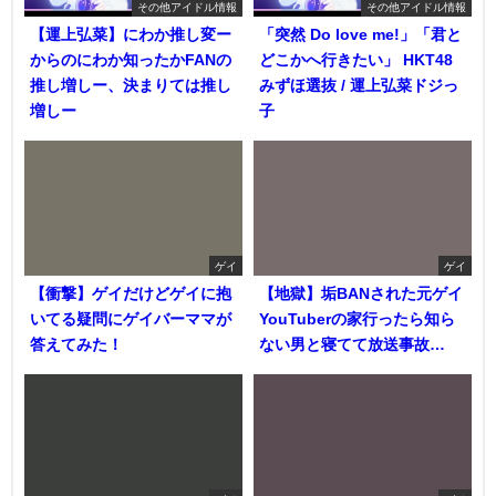
その他アイドル情報
その他アイドル情報
【運上弘菜】にわか推し変ー
「突然 Do love me!」「君と
からのにわか知ったかFANの
どこかへ行きたい」 HKT48
推し増しー、決まりては推し
みずほ選抜 / 運上弘菜ドジっ
増しー
子
ゲイ
ゲイ
【衝撃】ゲイだけどゲイに抱
【地獄】垢BANされた元ゲイ
いてる疑問にゲイバーママが
YouTuberの家行ったら知ら
答えてみた！
ない男と寝てて放送事故…