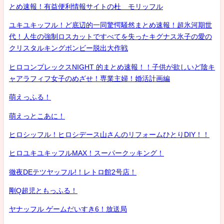
とめ速報！有益便利情報サイトの杜 モリッフル
ユキユキッフル！ど底辺的一同驚愕騒然まとめ速報！超氷河期世
代！人生の強制ロスカットですべてを失ったキグナス氷子の愛の
クリスタルキングボンビー脱出大作戦
ヒロコンプレックスNIGHT 的まとめ速報！！子供が欲しいど陰キ
ャアラフィフ女子のめざせ！専業主婦！婚活計画編
萌えっふる！
萌えっとこあに！
ヒロシッフル！ヒロシデース山さんのリフォームひとりDIY！！
ヒロユキユキッフルMAX！スーパークッキング！
徹夜DEテツヤッフル!！レトロ館2号店！
剛Q超児ともっふる！
ヤナッフル ゲームだいすき6！放送局