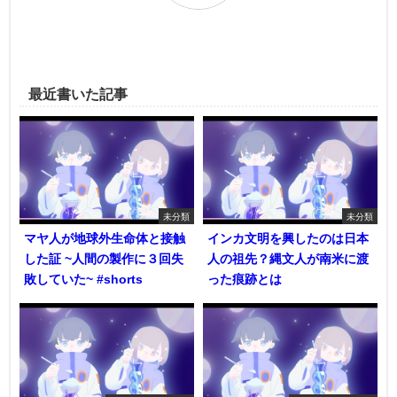
最近書いた記事
未分類
未分類
マヤ人が地球外生命体と接触
インカ文明を興したのは日本
した証 ~人間の製作に３回失
人の祖先？縄文人が南米に渡
敗していた~ #shorts
った痕跡とは