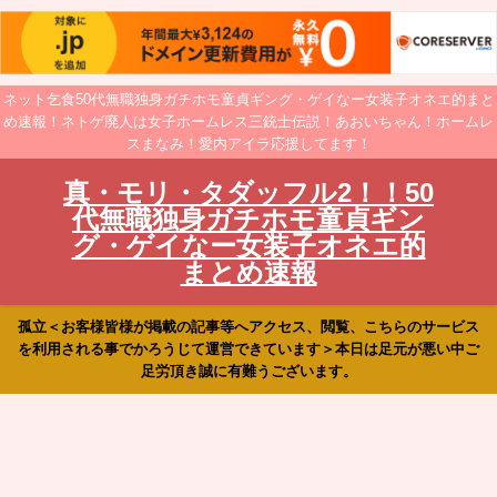
ネット乞食50代無職独身ガチホモ童貞ギング・ゲイなー女装子オネエ的まと
め速報！ネトゲ廃人は女子ホームレス三銃士伝説！あおいちゃん！ホームレ
スまなみ！愛内アイラ応援してます！
真・モリ・タダッフル2！！50
代無職独身ガチホモ童貞ギン
グ・ゲイなー女装子オネエ的
まとめ速報
孤立＜お客様皆様が掲載の記事等へアクセス、閲覧、こちらのサービス
を利用される事でかろうじて運営できています＞本日は足元が悪い中ご
足労頂き誠に有難うございます。