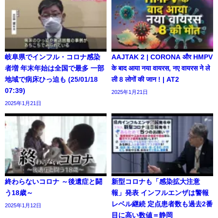
岐阜県でインフル・コロナ感染
AAJTAK 2 | CORONA और HMPV
者増 年末年始は全国で最多 一部
के बाद आया नया वायरस, नए वायरस ने ले
地域で病床ひっ迫も (25/01/18
ली 8 लोगों की जान ! | AT2
07:39)
2025年1月21日
2025年1月21日
終わらないコロナ ～後遺症と闘
新型コロナも「感染拡大注意
う18歳～
報」発表 インフルエンザは警報
レベル継続 定点患者数も過去2番
2025年1月12日
目に高い数値＝静岡