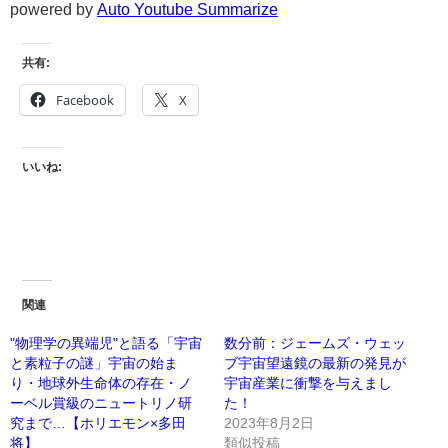
powered by
Auto Youtube Summarize
共有:
Facebook
X
いいね:
関連
"物理学の異端児"と語る「宇宙
数分前：ジェームズ・ウェッ
と素粒子の謎」宇宙の始ま
ブ宇宙望遠鏡の最新の発見が
り・地球外生命体の存在・ノ
宇宙産業に衝撃を与えまし
ーベル賞級のニュートリノ研
た！
究まで…【ホリエモン×多田
2023年8月2日
将】
類似投稿