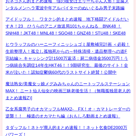
おネコさん的まとめ速報 僕の彼女はエリーちゃん人形！豆腐メ
ンタルメンヘラ電波中年アルバイターのぬいぐるみ男子末路編
アイドッフル！ ワタクシ的まとめ速報 地下格闘アイドルだい
すき！23 ひうらのアニメ放送局101ちゃんねる BNK48 ！
SNH48！JKT48！MNL48！SGO48！GNZ48！STU48！SKE48
ヒウラッフルのハーニーフィニッシュゴミ屋敷補完計画 ＜必殺！
生前整理人！孤立し孤独死からの～特殊清掃・遺品整理への道F
完結編＞ キャッシング計1500万返済：厨二病借金3500万円！う
つ病統合失調症14年生HKT46！！9期研究生、最後のサイト！全
米が泣いた！認知症鬱病60代のラストサイト絶賛！公開中
魔法熟女/美魔女ッ娘メグみみちゃんのニートッフルステーション
MAX！ ニート仙人仙女の映画三昧老後生活！（無職孤独居老人的
まとめ速報Z)]
乙女系腐男子のオカマッフルMAX2- FX！オ・カマトレーダーの
逆襲！！ 極道のオカマたち編（おもしろ動画まとめ速報）
タダッフル！ネトゲ廃人的まとめ速報！！ネット乞食DE2000万
パワーズ！