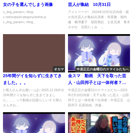
女の子を選んでしまう画像
芸人が集結 10月31日
c_img_param=; //img-
アメトーーク! 2024年10月31日内容：親
c.net/output/category/anime.js
が先生芸人が集結出演者：蛍原徹 堀内
c_img_param=; //img...
健 横澤夏子 稲田美紀 土佐兄弟 青木
さやか 石田たくみ ...
オカマ
中居正広の金曜日のスマイルたちへ
25年間ゲイを知らずに生きてき
金スマ 動画 天下を取った芸
ました。。。
人・山田邦子とは一体何者？ 2
月10日
1:廃人さん＠お腹いっぱい2025.12.26(Fri)
中居正広の金曜日のスマイルたちへ2023
25年間ゲイを知らずに生きてきまし
年2月10日内容：天下を取った芸人・山田
た。。。って動画が話題らしいぞ 2:廃人
邦子とは一体何者？出演者：中居正広 山
さん＠お...
田邦子 石原良純、井森...