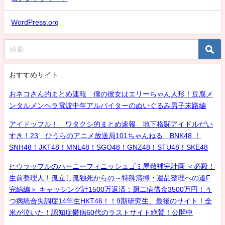
WordPress.org
おすすめサイト
おネコさん的まとめ速報 僕の彼女はエリーちゃん人形！豆腐メ
ンタルメンヘラ電波中年アルバイターのぬいぐるみ男子末路編
アイドッフル！ ワタクシ的まとめ速報 地下格闘アイドルだい
すき！23 ひうらのアニメ放送局101ちゃんねる BNK48 ！
SNH48！JKT48！MNL48！SGO48！GNZ48！STU48！SKE48
ヒウラッフルのハーニーフィニッシュゴミ屋敷補完計画 ＜必殺！
生前整理人！孤立し孤独死からの～特殊清掃・遺品整理への道F
完結編＞ キャッシング計1500万返済：厨二病借金3500万円！う
つ病統合失調症14年生HKT46！！9期研究生、最後のサイト！全
米が泣いた！認知症鬱病60代のラストサイト絶賛！公開中