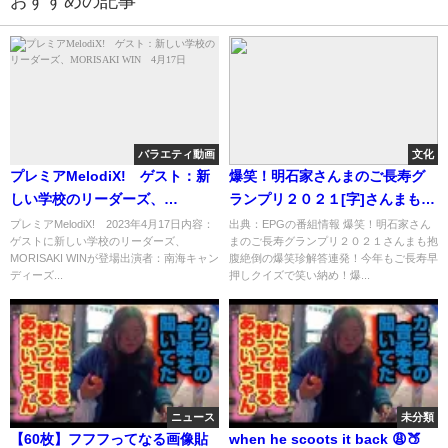
おすすめの記事
バラエティ動画
文化
プレミアMelodiX! ゲスト：新
爆笑！明石家さんまのご長寿グ
しい学校のリーダーズ、
ランプリ２０２１[字]さんまも抱
MORISAKI WIN 4月17日
腹絶倒の爆笑珍解答連発！…の
プレミアMelodiX! 2023年4月17日内容：
出典：EPGの番組情報 爆笑！明石家さん
ゲストに新しい学校のリーダーズ、
まのご長寿グランプリ２０２１さんまも抱
番組内容解析まとめ
MORISAKI WINが登場出演者：南海キャン
腹絶倒の爆笑珍解答連発！今年もご長寿早
ディーズ...
押しクイズで笑い納め！爆...
ニュース
未分類
【60枚】フフフってなる画像貼
when he scoots it back 😩🍑