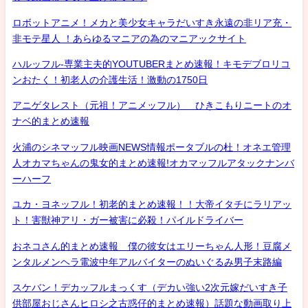
ロボットアニメ！メカと美少女キャラだいすき永遠の非リア充・
非モテ星人 ！あらゆるマニアの為のマニアックサイト
ハルッフル-専業主夫的YOUTUBERまとめ速報！キモデブロリコ
ンおたく！初老人の介護生活！激動の1750日
アニゲタレスト（元祖！アニメッフル） ひきこもりニートのオ
ナベ的まとめ速報
火浦のシネマッフル映画NEWS情報ポータブルの杜！オネエ管理
人オカマちゃんの鬼女的まとめ速報!オカマッフルアタックナンバ
ーハーフ
ユカ・ヨネッフル！初老的まとめ速報！！大帝イタチにラリアッ
ト！害獣神アリ・ガー被害に必殺！パイルドライバー
おネコさん的まとめ速報 僕の彼女はエリーちゃん人形！豆腐メ
ンタルメンヘラ電波中年アルバイターのぬいぐるみ男子末路編
スケバン！デカッフルまっくす（デカい強い2次元嫁だいすき子
供部屋おじさんヒロシ之古惑仔的まとめ速報）話題な動画取り上