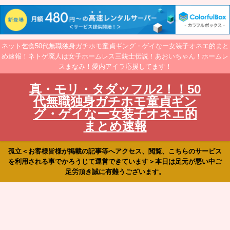
ネット乞食50代無職独身ガチホモ童貞ギング・ゲイなー女装子オネエ的まと
め速報！ネトゲ廃人は女子ホームレス三銃士伝説！あおいちゃん！ホームレ
スまなみ！愛内アイラ応援してます！
真・モリ・タダッフル2！！50
代無職独身ガチホモ童貞ギン
グ・ゲイなー女装子オネエ的
まとめ速報
孤立＜お客様皆様が掲載の記事等へアクセス、閲覧、こちらのサービス
を利用される事でかろうじて運営できています＞本日は足元が悪い中ご
足労頂き誠に有難うございます。