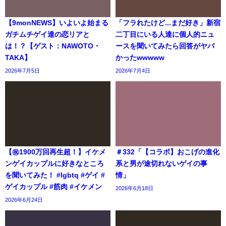
【9monNEWS】いよいよ始まる
「フラれたけど...まだ好き」新宿
ガチムチゲイ達の恋リアと
二丁目にいる人達に個人的ニュ
は！？【ゲスト：NAWOTO・
ースを聞いてみたら回答がヤバ
TAKA】
かったwwwww
2026年7月5日
2026年7月4日
【㊗️1900万回再生超！】イケメ
＃332「【コラボ】おこげの進化
ンゲイカップルに好きなところ
系と男が途切れないゲイの事
を聞いてみた！ #lgbtq #ゲイ #
情」
ゲイカップル #筋肉 #イケメン
2026年6月18日
2026年6月24日