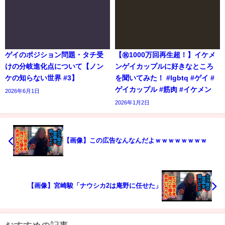
ゲイのポジション問題・タチ受
【㊗️1000万回再生超！】イケメ
けの分岐進化点について【ノン
ンゲイカップルに好きなところ
ケの知らない世界 #3】
を聞いてみた！ #lgbtq #ゲイ #
ゲイカップル #筋肉 #イケメン
2026年6月1日
2026年1月2日
【画像】この広告なんなんだよｗｗｗｗｗｗｗｗ
【画像】宮崎駿「ナウシカ2は庵野に任せた」