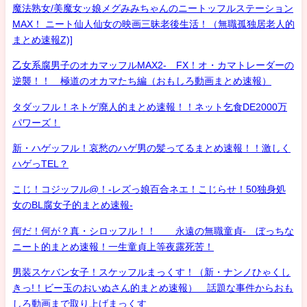
魔法熟女/美魔女ッ娘メグみみちゃんのニートッフルステーション
MAX！ ニート仙人仙女の映画三昧老後生活！（無職孤独居老人的
まとめ速報Z)]
乙女系腐男子のオカマッフルMAX2- FX！オ・カマトレーダーの
逆襲！！ 極道のオカマたち編（おもしろ動画まとめ速報）
タダッフル！ネトゲ廃人的まとめ速報！！ネット乞食DE2000万
パワーズ！
新・ハゲッフル！哀愁のハゲ男の髪ってるまとめ速報！！激しく
ハゲっTEL？
こじ！コジッフル@！-レズっ娘百合ネエ！こじらせ！50独身処
女のBL腐女子的まとめ速報-
何だ！何が？真・シロッフル！！ 永遠の無職童貞- ぼっちな
ニート的まとめ速報！一生童貞上等夜露死苦！
男装スケバン女子！スケッフルまっくす！（新・ナンノひゃくし
きっ!！ビー玉のおいぬさん的まとめ速報） 話題な事件からおも
しろ動画まで取り上げまっくす