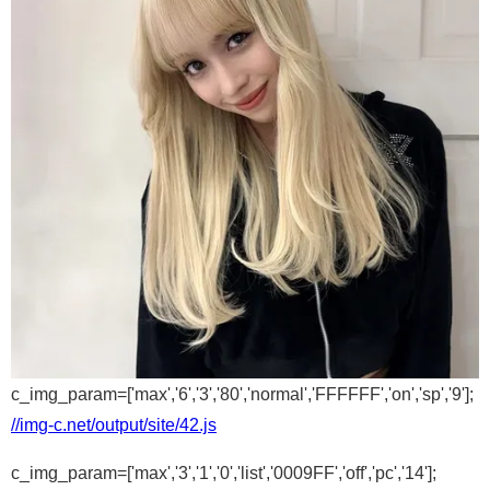
c_img_param=['max','6','3','80','normal','FFFFFF','on','sp','9'];
//img-c.net/output/site/42.js
c_img_param=['max','3','1','0','list','0009FF','off','pc','14'];