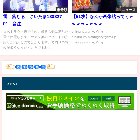
未分類
ニュース
雷 落ちる さいたま180827-
【51枚】なんか画像貼ってくｗ
01 音注
ｗｗｗｗｗｗｗ
まあトラウマ級ですね。最初右側に落ちた
c_img_param=; //img-
雷で停電します。やや左奥のアパートの共
c.net/output/category/game.js
用灯が消えるので分かります。で周りの電
c_img_param=; //img-...
位が低くなったところでまわ...
xrea