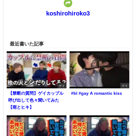
koshirohiroko3
最近書いた記事
ゲイ
ゲイ
【禁断の質問】ゲイカップル
#bl #gay A romantic kiss
呼び出して色々聞いてみた
【雨とヒキ】