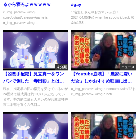
るから寝ろよｗｗｗｗｗ
#gay
c_img_param=; //img-
1:名無しさん＠おカマいっぱい
c.net/output/category/game.js
2024.04.05(Fri) when he scoots it back 😩
c_img_param=; //img-...
&#x1f35...
未分類
ニュース
【凶悪手配犯】見立真一をワン
【Youtube崩壊】「農家に嫁い
パンで倒した「寺田彰」とは一
だ女」しかおすすめ映画に出て
体誰なのか
こないｗｗｗｗｗ
現在、指定暴力団の指定を受けているのが
c_img_param=; //img-c.net/output/site/42.js
24団体で構成員は約13,800人となってい
c_img_param=; //img-c.net/...
ます。勢力的に最も大きいのが兵庫県神戸
市に本部を置く六代目...