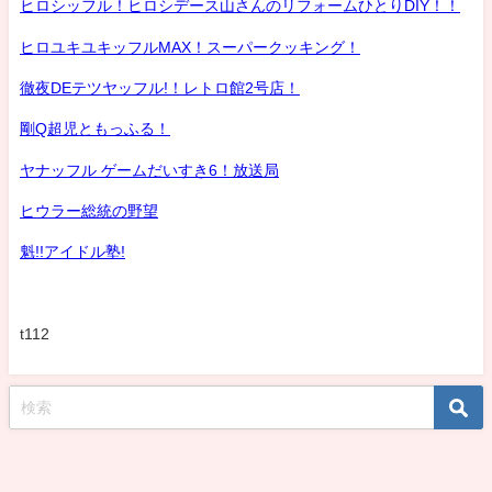
ヒロシッフル！ヒロシデース山さんのリフォームひとりDIY！！
ヒロユキユキッフルMAX！スーパークッキング！
徹夜DEテツヤッフル!！レトロ館2号店！
剛Q超児ともっふる！
ヤナッフル ゲームだいすき6！放送局
ヒウラー総統の野望
魁!!アイドル塾!
t112