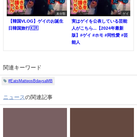
未分類
ゲイ
【韓国VLOG】ゲイのお誕生
実はゲイを公表している芸能
日韓国旅行🇰🇷
人がこちら...【2024年最新
版】#ゲイ #ホモ #同性愛 #芸
能人
関連キーワード
#EatsMatteosBdaysaMB
ニュース
の関連記事