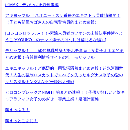
げMAX！デカいは正義刑事編
アキヨッフル-！ネオニートスケ番長のエキストラ芸能情報局！
（子ども部屋おばさんの自宅警備員的まとめ速報）
[ヨシヨシロッフル-！！-素浪人勇者カツオンの未解決事件簿へよ
うこそYOUKO！のナンノ洋子のはなしは信じるな編）]
モリッフル！ 50代無職独身ガチホモ童貞！女装子オネエ的ま
とめ速報！有益便利情報サイトの杜 モリッフル
ユキユキッフル！ど底辺的一同驚愕騒然まとめ速報！超氷河期世
代！人生の強制ロスカットですべてを失ったキグナス氷子の愛の
クリスタルキングボンビー脱出大作戦
ヒロコンプレックスNIGHT 的まとめ速報！！子供が欲しいど陰キ
ャアラフィフ女子のめざせ！専業主婦！婚活計画編
萌えっふる！
萌えっとこあに！