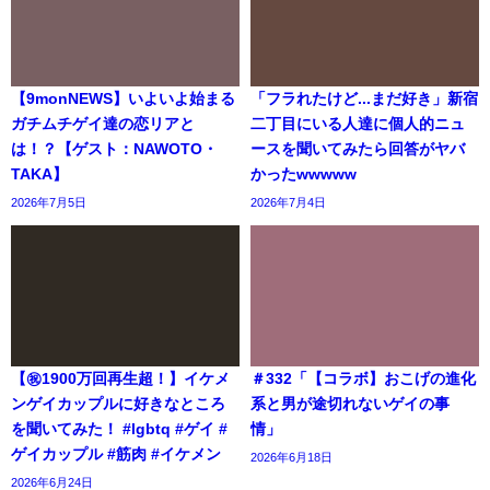
【9monNEWS】いよいよ始まる
「フラれたけど...まだ好き」新宿
ガチムチゲイ達の恋リアと
二丁目にいる人達に個人的ニュ
は！？【ゲスト：NAWOTO・
ースを聞いてみたら回答がヤバ
TAKA】
かったwwwww
2026年7月5日
2026年7月4日
【㊗️1900万回再生超！】イケメ
＃332「【コラボ】おこげの進化
ンゲイカップルに好きなところ
系と男が途切れないゲイの事
を聞いてみた！ #lgbtq #ゲイ #
情」
ゲイカップル #筋肉 #イケメン
2026年6月18日
2026年6月24日