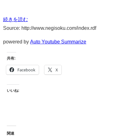
続きを読む
Source: http://www.negisoku.com/index.rdf
powered by
Auto Youtube Summarize
共有:
Facebook
X
いいね:
関連