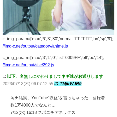
c_img_param=['max','6','3','80','normal','FFFFFF','on','sp','9'];
//img-c.net/output/category/anime.js
c_img_param=['max','3','1','0','list','0009FF','off','pc','14'];
//img-c.net/output/site/292.js
1:
以下、名無しにかわりましてネギ速がお送りします
2023/07/13(木) 06:07:12.55
ID:TMjtrWJR9
岡田結実、YouTube“収益”を言っちゃった 登録者
数1万4000人でなんと…
7/12(水) 16:18 スポニチアネックス