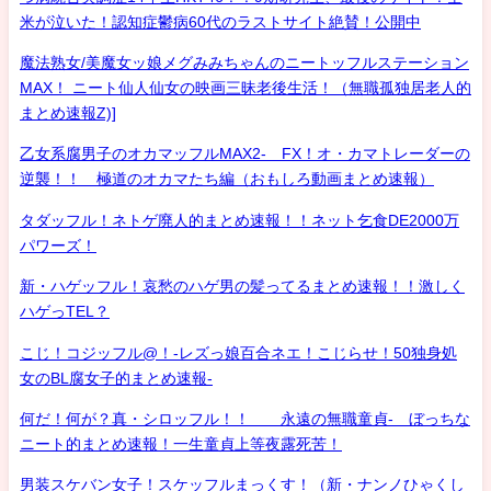
米が泣いた！認知症鬱病60代のラストサイト絶賛！公開中
魔法熟女/美魔女ッ娘メグみみちゃんのニートッフルステーション
MAX！ ニート仙人仙女の映画三昧老後生活！（無職孤独居老人的
まとめ速報Z)]
乙女系腐男子のオカマッフルMAX2- FX！オ・カマトレーダーの
逆襲！！ 極道のオカマたち編（おもしろ動画まとめ速報）
タダッフル！ネトゲ廃人的まとめ速報！！ネット乞食DE2000万
パワーズ！
新・ハゲッフル！哀愁のハゲ男の髪ってるまとめ速報！！激しく
ハゲっTEL？
こじ！コジッフル@！-レズっ娘百合ネエ！こじらせ！50独身処
女のBL腐女子的まとめ速報-
何だ！何が？真・シロッフル！！ 永遠の無職童貞- ぼっちな
ニート的まとめ速報！一生童貞上等夜露死苦！
男装スケバン女子！スケッフルまっくす！（新・ナンノひゃくし