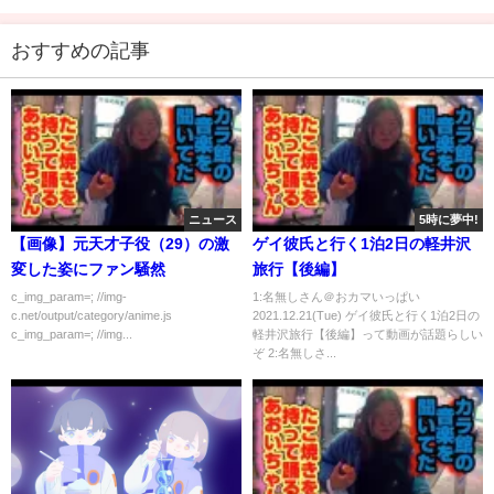
おすすめの記事
ニュース
5時に夢中!
【画像】元天才子役（29）の激
ゲイ彼氏と行く1泊2日の軽井沢
変した姿にファン騒然
旅行【後編】
c_img_param=; //img-
1:名無しさん＠おカマいっぱい
c.net/output/category/anime.js
2021.12.21(Tue) ゲイ彼氏と行く1泊2日の
c_img_param=; //img...
軽井沢旅行【後編】って動画が話題らしい
ぞ 2:名無しさ...