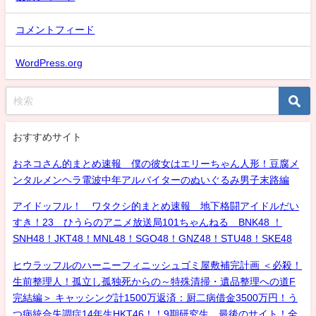
コメントフィード
WordPress.org
おすすめサイト
おネコさん的まとめ速報 僕の彼女はエリーちゃん人形！豆腐メ
ンタルメンヘラ電波中年アルバイターのぬいぐるみ男子末路編
アイドッフル！ ワタクシ的まとめ速報 地下格闘アイドルだい
すき！23 ひうらのアニメ放送局101ちゃんねる BNK48 ！
SNH48！JKT48！MNL48！SGO48！GNZ48！STU48！SKE48
ヒウラッフルのハーニーフィニッシュゴミ屋敷補完計画 ＜必殺！
生前整理人！孤立し孤独死からの～特殊清掃・遺品整理への道F
完結編＞ キャッシング計1500万返済：厨二病借金3500万円！う
つ病統合失調症14年生HKT46！！9期研究生、最後のサイト！全