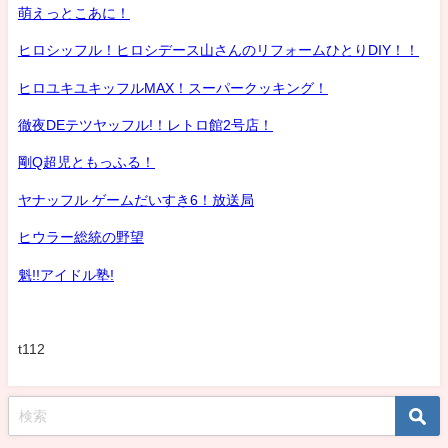
萌えっとこあに！
ヒロシッフル！ヒロシデース山さんのリフォームひとりDIY！！
ヒロユキユキッフルMAX！スーパークッキング！
徹夜DEテツヤッフル!！レトロ館2号店！
剛Q超児ともっふる！
ヤナッフル ゲームだいすき6！放送局
ヒウラー総統の野望
魁!!アイドル塾!
t112