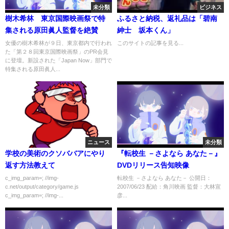
未分類
ビジネス
樹木希林 東京国際映画祭で特
ふるさと納税、返礼品は「碧南
集される原田眞人監督を絶賛
紳士 坂本くん」
女優の樹木希林が９日、東京都内で行われ
このサイトの記事を見る...
た「第２８回東京国際映画祭」のPR会見
に登壇。新設された「Japan Now」部門で
特集される原田眞人...
ニュース
未分類
学校の美術のクソババアにやり
『転校生 －さよなら あなた－』
返す方法教えて
DVDリリース告知映像
c_img_param=; //img-
転校生 －さよなら あなた－ 公開日：
c.net/output/category/game.js
2007/06/23 配給：角川映画 監督：大林宣
c_img_param=; //img-...
彦...