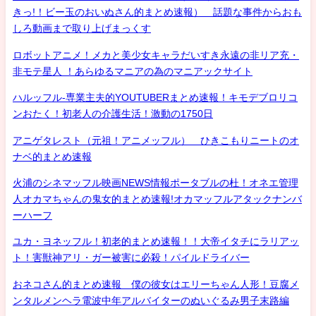
きっ!！ビー玉のおいぬさん的まとめ速報） 話題な事件からおも
しろ動画まで取り上げまっくす
ロボットアニメ！メカと美少女キャラだいすき永遠の非リア充・
非モテ星人 ！あらゆるマニアの為のマニアックサイト
ハルッフル-専業主夫的YOUTUBERまとめ速報！キモデブロリコ
ンおたく！初老人の介護生活！激動の1750日
アニゲタレスト（元祖！アニメッフル） ひきこもりニートのオ
ナベ的まとめ速報
火浦のシネマッフル映画NEWS情報ポータブルの杜！オネエ管理
人オカマちゃんの鬼女的まとめ速報!オカマッフルアタックナンバ
ーハーフ
ユカ・ヨネッフル！初老的まとめ速報！！大帝イタチにラリアッ
ト！害獣神アリ・ガー被害に必殺！パイルドライバー
おネコさん的まとめ速報 僕の彼女はエリーちゃん人形！豆腐メ
ンタルメンヘラ電波中年アルバイターのぬいぐるみ男子末路編