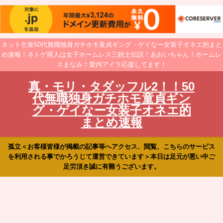
ネット乞食50代無職独身ガチホモ童貞ギング・ゲイなー女装子オネエ的まと
め速報！ネトゲ廃人は女子ホームレス三銃士伝説！あおいちゃん！ホームレ
スまなみ！愛内アイラ応援してます！
真・モリ・タダッフル2！！50
代無職独身ガチホモ童貞ギン
グ・ゲイなー女装子オネエ的
まとめ速報
孤立＜お客様皆様が掲載の記事等へアクセス、閲覧、こちらのサービス
を利用される事でかろうじて運営できています＞本日は足元が悪い中ご
足労頂き誠に有難うございます。