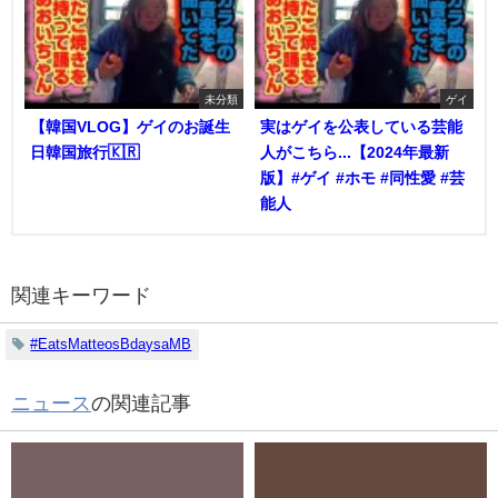
未分類
ゲイ
【韓国VLOG】ゲイのお誕生
実はゲイを公表している芸能
日韓国旅行🇰🇷
人がこちら...【2024年最新
版】#ゲイ #ホモ #同性愛 #芸
能人
関連キーワード
#EatsMatteosBdaysaMB
ニュース
の関連記事