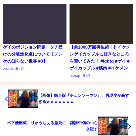
ゲイのポジション問題・タチ受
【㊗️1000万回再生超！】イケメ
けの分岐進化点について【ノン
ンゲイカップルに好きなところ
ケの知らない世界 #3】
を聞いてみた！ #lgbtq #ゲイ #
ゲイカップル #筋肉 #イケメン
2026年6月1日
2026年1月2日
【画像】舞台版『チェンソーマン』、再現度が高す
ぎるｗｗｗｗｗｗｗ
木下優樹菜、りゅうちぇる急死に…誹謗中傷のつら
さ記す