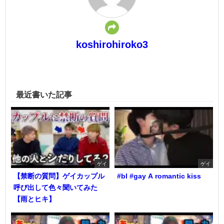
koshirohiroko3
最近書いた記事
ゲイ
ゲイ
【禁断の質問】ゲイカップル
#bl #gay A romantic kiss
呼び出して色々聞いてみた
【雨とヒキ】