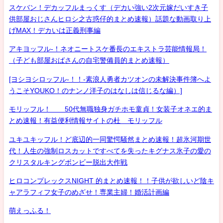
スケバン！デカッフルまっくす（デカい強い2次元嫁だいすき子
供部屋おじさんヒロシ之古惑仔的まとめ速報）話題な動画取り上
げMAX！デカいは正義刑事編
アキヨッフル-！ネオニートスケ番長のエキストラ芸能情報局！
（子ども部屋おばさんの自宅警備員的まとめ速報）
[ヨシヨシロッフル-！！-素浪人勇者カツオンの未解決事件簿へよ
うこそYOUKO！のナンノ洋子のはなしは信じるな編）]
モリッフル！ 50代無職独身ガチホモ童貞！女装子オネエ的ま
とめ速報！有益便利情報サイトの杜 モリッフル
ユキユキッフル！ど底辺的一同驚愕騒然まとめ速報！超氷河期世
代！人生の強制ロスカットですべてを失ったキグナス氷子の愛の
クリスタルキングボンビー脱出大作戦
ヒロコンプレックスNIGHT 的まとめ速報！！子供が欲しいど陰キ
ャアラフィフ女子のめざせ！専業主婦！婚活計画編
萌えっふる！