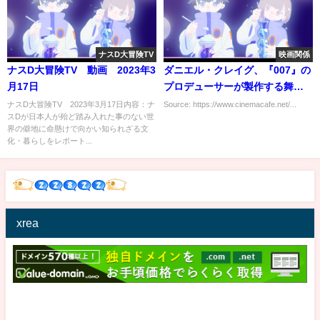
ナスD大冒険TV
映画関係
ナスD大冒険TV 動画 2023年3
ダニエル・クレイグ、『007』の
月17日
プロデューサーが製作する舞台
「マクベス」に主演 ルース・ネ
ナスD大冒険TV 2023年3月17日内容：ナ
Source: https://www.cinemacafe.net/...
スDが日本人が殆ど踏み入れた事のない世
ッガがマクベス夫人役
界の僻地に命懸けで向かい知られざる文
化・暮らしをレポート...
xrea