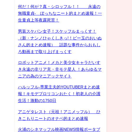
何だ！何が？真・シロッフル！！ 永遠の
無職童貞- ぼっちなニート的まとめ速報！一
生童貞上等夜露死苦！
男装スケバン女子！スケッフルまっくす！
（新・ナンノひゃくしきっ!！ビー玉のおいぬ
さん的まとめ速報） 話題な事件からおもし
ろ動画まで取り上げまっくす
ロボットアニメ！メカと美少女キャラだいす
き永遠の非リア充・非モテ星人 ！あらゆるマ
ニアの為のマニアックサイト
ハルッフル-専業主夫的YOUTUBERまとめ速
報！キモデブロリコンおたく！初老人の介護
生活！激動の1750日
アニゲタレスト（元祖！アニメッフル） ひ
きこもりニートのオナベ的まとめ速報
火浦のシネマッフル映画NEWS情報ポータブ