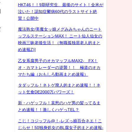
を
HKT46！！9期研究生、最後のサイト！全米が
例
泣いた！認知症鬱病60代のラストサイト絶
賛！公開中
だ
魔法熟女/美魔女ッ娘メグみみちゃんのニート
ッフルステーションMAX！ ニート仙人仙女の
映画三昧老後生活！（無職孤独居老人的まと
め速報Z)]
乙女系腐男子のオカマッフルMAX2- FX！
オ・カマトレーダーの逆襲！！ 極道のオカ
マたち編（おもしろ動画まとめ速報）
タダッフル！ネトゲ廃人的まとめ速報！！ネ
ット乞食DE2000万パワーズ！
新・ハゲッフル！哀愁のハゲ男の髪ってるま
とめ速報！！激しくハゲっTEL？
こじ！コジッフル@！-レズっ娘百合ネエ！こ
じらせ！50独身処女のBL腐女子的まとめ速報-