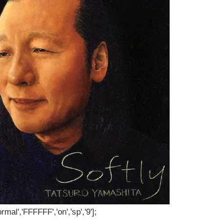
rmal','FFFFFF','on','sp','9'];