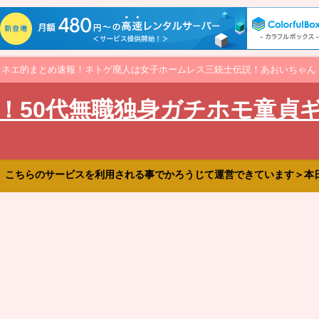
オネエ的まとめ速報！ネトゲ廃人は女子ホームレス三銃士伝説！あおいちゃん
！50代無職独身ガチホモ童貞
、こちらのサービスを利用される事でかろうじて運営できています＞本