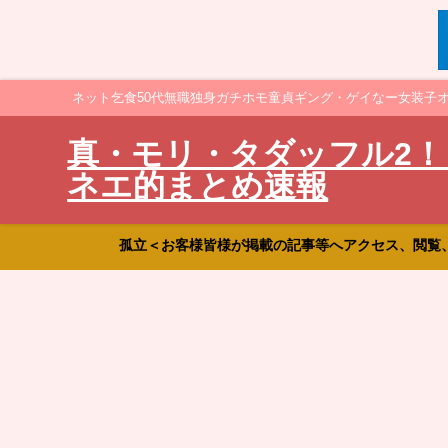
ネット乞食50代無職独身ガチホモ童貞ギング・ゲイなー女装子
真・モリ・タダッフル2！
ネエ的まとめ速報
孤立＜お客様皆様が掲載の記事等へアクセス、閲覧