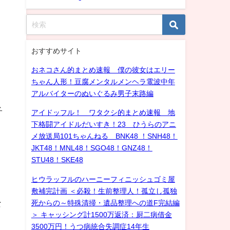
おすすめサイト
おネコさん的まとめ速報 僕の彼女はエリー
ちゃん人形！豆腐メンタルメンヘラ電波中年
アルバイターのぬいぐるみ男子末路編
子
アイドッフル！ ワタクシ的まとめ速報 地
下格闘アイドルだいすき！23 ひうらのアニ
メ放送局101ちゃんねる BNK48 ！SNH48！
JKT48！MNL48！SGO48！GNZ48！
STU48！SKE48
ヒウラッフルのハーニーフィニッシュゴミ屋
敷補完計画 ＜必殺！生前整理人！孤立し孤独
な
死からの～特殊清掃・遺品整理への道F完結編
＞ キャッシング計1500万返済：厨二病借金
3500万円！うつ病統合失調症14年生