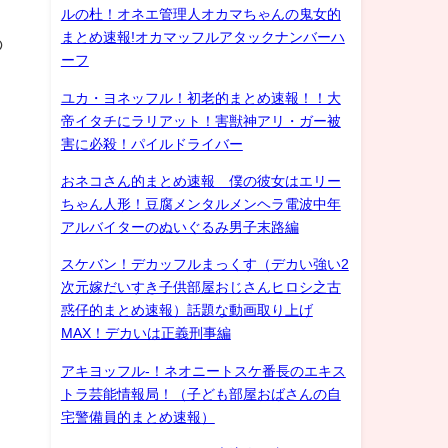
ルの杜！オネエ管理人オカマちゃんの鬼女的
まとめ速報!オカマッフルアタックナンバーハ
の
ーフ
ユカ・ヨネッフル！初老的まとめ速報！！大
帝イタチにラリアット！害獣神アリ・ガー被
害に必殺！パイルドライバー
おネコさん的まとめ速報 僕の彼女はエリー
ちゃん人形！豆腐メンタルメンヘラ電波中年
アルバイターのぬいぐるみ男子末路編
スケバン！デカッフルまっくす（デカい強い2
次元嫁だいすき子供部屋おじさんヒロシ之古
惑仔的まとめ速報）話題な動画取り上げ
MAX！デカいは正義刑事編
アキヨッフル-！ネオニートスケ番長のエキス
トラ芸能情報局！（子ども部屋おばさんの自
宅警備員的まとめ速報）