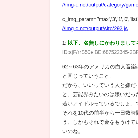
//img-c.net/output/category/game
c_img_param=['max','3','1','0','list',
//img-c.net/output/site/292.js
1:
以下、名無しにかわりまして
ID:sjF/rrS50● BE:687522345-2B
62～63年のアメリカの白人音
と同じっていうこと。
だから、いいっていう人と嫌だ
と、芸能界みたいのは嫌いだっ
若いアイドルっているでしょ。で
それを10代の前半から一日数
う、しかもそれで金をもうけて
いのね。