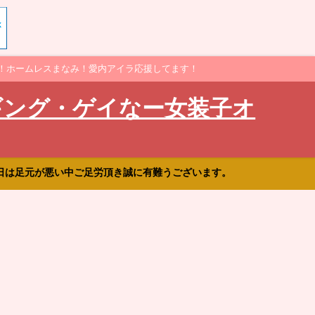
！ホームレスまなみ！愛内アイラ応援してます！
ギング・ゲイなー女装子オ
日は足元が悪い中ご足労頂き誠に有難うございます。