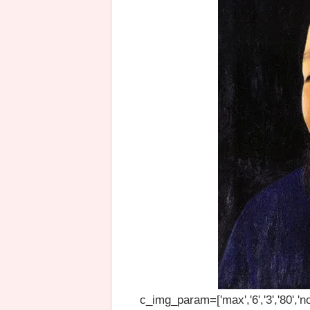
c_img_param=['max','6','3','80','no