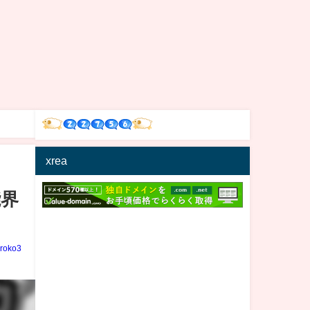
xrea
能界
iroko3