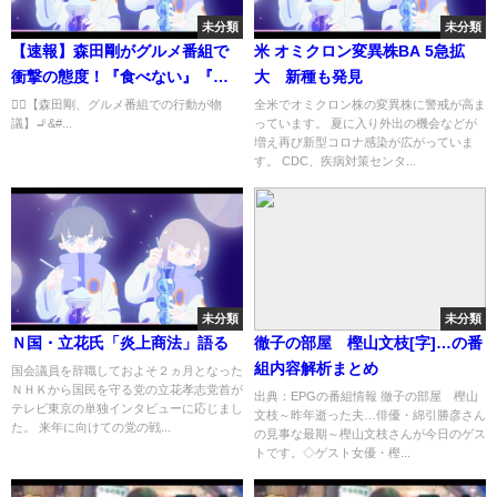
未分類
未分類
【速報】森田剛がグルメ番組で
米 オミクロン変異株BA 5急拡
衝撃の態度！『食べない』『タ
大 新種も発見
バコ吸ってくる』発言が物議！
🕵️‍♂️【森田剛、グルメ番組での行動が物
全米でオミクロン株の変異株に警戒が高ま
議】🚬&#...
っています。 夏に入り外出の機会などが
増え再び新型コロナ感染が広がっていま
す。 CDC、疾病対策センタ...
未分類
未分類
Ｎ国・立花氏「炎上商法」語る
徹子の部屋 樫山文枝[字]…の番
組内容解析まとめ
国会議員を辞職しておよそ２ヵ月となった
ＮＨＫから国民を守る党の立花孝志党首が
出典：EPGの番組情報 徹子の部屋 樫山
テレビ東京の単独インタビューに応じまし
文枝～昨年逝った夫…俳優・綿引勝彦さん
た。 来年に向けての党の戦...
の見事な最期～樫山文枝さんが今日のゲス
トです。◇ゲスト女優・樫...