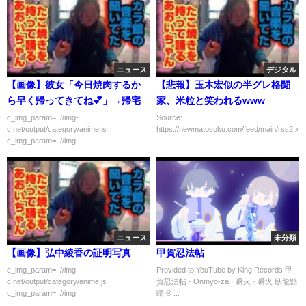
ニュース
デジタル
【画像】彼女「今日焼肉するか
【悲報】玉木宏似の半グレ格闘
ら早く帰ってきてね💕」→帰宅
家、米粒と笑われるwww
c_img_param=; //img-
Source:
c.net/output/category/anime.js
https://newmatosoku.com/feed/main/rss2.xml.
c_img_param=; //img...
ニュース
未分類
【画像】弘中綾香の証明写真
甲賀忍法帖
c_img_param=; //img-
Provided to YouTube by King Records 甲
c.net/output/category/anime.js
賀忍法帖 · Onmyo-za · 瞬火 · 瞬火 臥龍點
c_img_param=; //img...
睛 ℗ ...