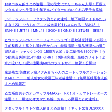
おネコさん的まとめ速報 僕の彼女はエリーちゃん人形！豆腐メ
ンタルメンヘラ電波中年アルバイターのぬいぐるみ男子末路編
アイドッフル！ ワタクシ的まとめ速報 地下格闘アイドルだい
すき！23 ひうらのアニメ放送局101ちゃんねる BNK48 ！
SNH48！JKT48！MNL48！SGO48！GNZ48！STU48！SKE48
ヒウラッフルのハーニーフィニッシュゴミ屋敷補完計画 ＜必殺！
生前整理人！孤立し孤独死からの～特殊清掃・遺品整理への道F
完結編＞ キャッシング計1500万返済：厨二病借金3500万円！う
つ病統合失調症14年生HKT46！！9期研究生、最後のサイト！全
米が泣いた！認知症鬱病60代のラストサイト絶賛！公開中
魔法熟女/美魔女ッ娘メグみみちゃんのニートッフルステーション
MAX！ ニート仙人仙女の映画三昧老後生活！（無職孤独居老人的
まとめ速報Z)]
乙女系腐男子のオカマッフルMAX2- FX！オ・カマトレーダーの
逆襲！！ 極道のオカマたち編（おもしろ動画まとめ速報）
タダッフル！ネトゲ廃人的まとめ速報！！ネット乞食DE2000万