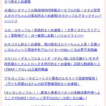
ナベ的まとめ速報
火浦のシネマッフル映画NEWS情報ポータブルの杜！オネエ管理
人オカマちゃんの鬼女的まとめ速報!オカマッフルアタックナンバ
ーハーフ
ユカ・ヨネッフル！初老的まとめ速報！！大帝イタチにラリアッ
ト！害獣神アリ・ガー被害に必殺！パイルドライバー
おネコさん的まとめ速報 僕の彼女はエリーちゃん人形！豆腐メ
ンタルメンヘラ電波中年アルバイターのぬいぐるみ男子末路編
スケバン！デカッフルまっくす（デカい強い2次元嫁だいすき子
供部屋おじさんヒロシ之古惑仔的まとめ速報）話題な動画取り上
げMAX！デカいは正義刑事編
アキヨッフル-！ネオニートスケ番長のエキストラ芸能情報局！
（子ども部屋おばさんの自宅警備員的まとめ速報）
[ヨシヨシロッフル-！！-素浪人勇者カツオンの未解決事件簿へよ
うこそYOUKO！のナンノ洋子のはなしは信じるな編）]