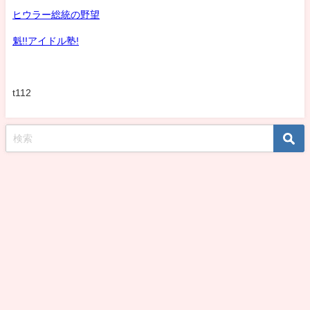
ヒウラー総統の野望
魁!!アイドル塾!
t112