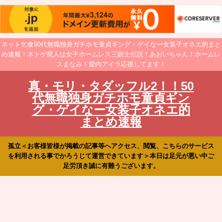
ネット乞食50代無職独身ガチホモ童貞ギング・ゲイなー女装子オネエ的まと
め速報！ネトゲ廃人は女子ホームレス三銃士伝説！あおいちゃん！ホームレ
スまなみ！愛内アイラ応援してます！
真・モリ・タダッフル2！！50
代無職独身ガチホモ童貞ギン
グ・ゲイなー女装子オネエ的
まとめ速報
孤立＜お客様皆様が掲載の記事等へアクセス、閲覧、こちらのサービス
を利用される事でかろうじて運営できています＞本日は足元が悪い中ご
足労頂き誠に有難うございます。