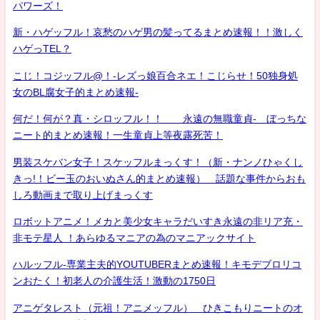
パワーズ！
新・ハゲッフル！哀愁のハゲ男の髪ってるまとめ速報！！激しく
ハゲっTEL？
こじ！コジッフル@！-レズっ娘百合ネエ！こじらせ！50独身処
女のBL腐女子的まとめ速報-
何だ！何が？真・シロッフル！！ 永遠の無職童貞- ぼっちな
ニート的まとめ速報！一生童貞上等夜露死苦！
男装スケバン女子！スケッフルまっくす！（新・ナンノひゃくし
きっ!！ビー玉のおいぬさん的まとめ速報） 話題な事件からおも
しろ動画まで取り上げまっくす
ロボットアニメ！メカと美少女キャラだいすき永遠の非リア充・
非モテ星人 ！あらゆるマニアの為のマニアックサイト
ハルッフル-専業主夫的YOUTUBERまとめ速報！キモデブロリコ
ンおたく！初老人の介護生活！激動の1750日
アニゲタレスト（元祖！アニメッフル） ひきこもりニートのオ