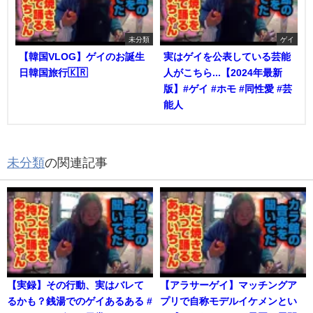
未分類
ゲイ
【韓国VLOG】ゲイのお誕生
実はゲイを公表している芸能
日韓国旅行🇰🇷
人がこちら...【2024年最新
版】#ゲイ #ホモ #同性愛 #芸
能人
未分類
の関連記事
【実録】その行動、実はバレて
【アラサーゲイ】マッチングア
るかも？銭湯でのゲイあるある #
プリで自称モデルイケメンとい