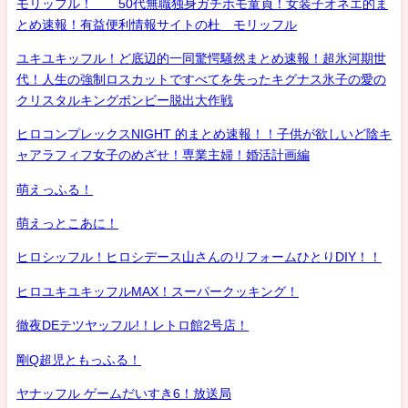
モリッフル！ 50代無職独身ガチホモ童貞！女装子オネエ的ま
とめ速報！有益便利情報サイトの杜 モリッフル
ユキユキッフル！ど底辺的一同驚愕騒然まとめ速報！超氷河期世
代！人生の強制ロスカットですべてを失ったキグナス氷子の愛の
クリスタルキングボンビー脱出大作戦
ヒロコンプレックスNIGHT 的まとめ速報！！子供が欲しいど陰キ
ャアラフィフ女子のめざせ！専業主婦！婚活計画編
萌えっふる！
萌えっとこあに！
ヒロシッフル！ヒロシデース山さんのリフォームひとりDIY！！
ヒロユキユキッフルMAX！スーパークッキング！
徹夜DEテツヤッフル!！レトロ館2号店！
剛Q超児ともっふる！
ヤナッフル ゲームだいすき6！放送局