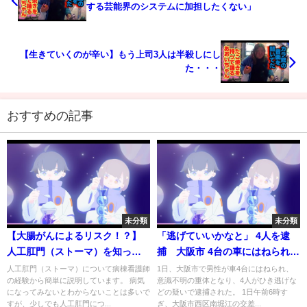
する芸能界のシステムに加担したくない」
【生きていくのが辛い】もう上司3人は半殺しにし
た・・・
おすすめの記事
未分類
未分類
【大腸がんによるリスク！？】
「逃げていいかなと」 4人を逮
人工肛門（ストーマ）を知って
捕 大阪市 4台の車にはねられ男
いますか？手術の流れと患者さ
性重体
人工肛門（ストーマ）について病棟看護師
1日、大阪市で男性が車4台にはねられ、
の経験から簡単に説明しています。 病気
意識不明の重体となり、4人がひき逃げな
んの気持ち。看護師の私が思う
になってみないとわからないことは多いで
どの疑いで逮捕された。 1日午前6時す
こと
すが、少しでも人工肛門につ...
ぎ、大阪市西区南堀江の交差...