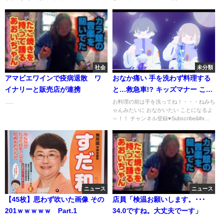
社会
未分類
アマビエワインで疫病退散 ワ
おなか痛い 手を洗わず料理する
イナリーと販売店が連携
と…救急車!? キッズマナー こう
くんねみちゃん wash your
......
お料理の前は手を洗ってね！・・・ねみち
ゃんみたいに おなかいたい ことになるよ
hands KidsLine
～！！ チャンネル登録♥Subscribe&#x...
ニュース
ニュース
【45枚】思わず吹いた画像 その
店員「検温お願いします。･･･
201ｗｗｗｗｗ Part.1
34.0ですね。大丈夫でーす」