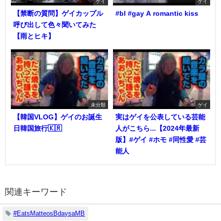
ゲイ
ゲイ
【禁断の質問】ゲイカップル
#bl #gay A romantic kiss
呼び出して色々聞いてみた
【雨とヒキ】
未分類
ゲイ
【韓国VLOG】ゲイのお誕生
実はゲイを公表している芸能
日韓国旅行🇰🇷
人がこちら...【2024年最新
版】#ゲイ #ホモ #同性愛 #芸
能人
関連キーワード
#EatsMatteosBdaysaMB