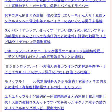
ユカ・ヨネッフル！初老的まとめ速報！！大帝イタチにラリアッ
ト！害獣神アリ・ガー被害に必殺！パイルドライバー
おネコさん的まとめ速報 僕の彼女はエリーちゃん人形！豆腐メ
ンタルメンヘラ電波中年アルバイターのぬいぐるみ男子末路編
スケバン！デカッフルまっくす（デカい強い2次元嫁だいすき子
供部屋おじさんヒロシ之古惑仔的まとめ速報）話題な動画取り上
げMAX！デカいは正義刑事編
アキヨッフル-！ネオニートスケ番長のエキストラ芸能情報局！
（子ども部屋おばさんの自宅警備員的まとめ速報）
[ヨシヨシロッフル-！！-素浪人勇者カツオンの未解決事件簿へよ
うこそYOUKO！のナンノ洋子のはなしは信じるな編）]
モリッフル！ 50代無職独身ガチホモ童貞！女装子オネエ的ま
とめ速報！有益便利情報サイトの杜 モリッフル
ユキユキッフル！ど底辺的一同驚愕騒然まとめ速報！超氷河期世
代！人生の強制ロスカットですべてを失ったキグナス氷子の愛の
クリスタルキングボンビー脱出大作戦