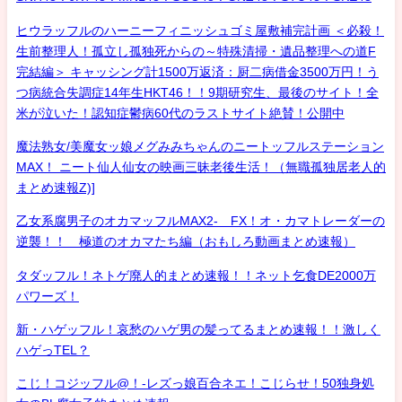
ヒウラッフルのハーニーフィニッシュゴミ屋敷補完計画 ＜必殺！
生前整理人！孤立し孤独死からの～特殊清掃・遺品整理への道F
完結編＞ キャッシング計1500万返済：厨二病借金3500万円！う
つ病統合失調症14年生HKT46！！9期研究生、最後のサイト！全
米が泣いた！認知症鬱病60代のラストサイト絶賛！公開中
魔法熟女/美魔女ッ娘メグみみちゃんのニートッフルステーション
MAX！ ニート仙人仙女の映画三昧老後生活！（無職孤独居老人的
まとめ速報Z)]
乙女系腐男子のオカマッフルMAX2- FX！オ・カマトレーダーの
逆襲！！ 極道のオカマたち編（おもしろ動画まとめ速報）
タダッフル！ネトゲ廃人的まとめ速報！！ネット乞食DE2000万
パワーズ！
新・ハゲッフル！哀愁のハゲ男の髪ってるまとめ速報！！激しく
ハゲっTEL？
こじ！コジッフル@！-レズっ娘百合ネエ！こじらせ！50独身処