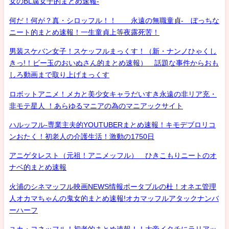
女のBL腐女子的まとめ速報-
何だ！何が？真・シロッフル！！ 永遠の無職童貞- ぼっちな
ニート的まとめ速報！一生童貞上等夜露死苦！
男装スケバン女子！スケッフルまっくす！（新・ナンノひゃくし
きっ!！ビー玉のおいぬさん的まとめ速報） 話題な事件からおも
しろ動画まで取り上げまっくす
ロボットアニメ！メカと美少女キャラだいすき永遠の非リア充・
非モテ星人 ！あらゆるマニアの為のマニアックサイト
ハルッフル-専業主夫的YOUTUBERまとめ速報！キモデブロリコ
ンおたく！初老人の介護生活！激動の1750日
アニゲタレスト（元祖！アニメッフル） ひきこもりニートのオ
ナベ的まとめ速報
火浦のシネマッフル映画NEWS情報ポータブルの杜！オネエ管理
人オカマちゃんの鬼女的まとめ速報!オカマッフルアタックナンバ
ーハーフ