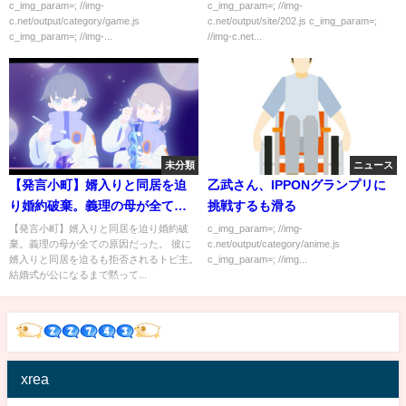
c_img_param=; //img-
c_img_param=; //img-
c.net/output/category/game.js
c.net/output/site/202.js c_img_param=;
c_img_param=; //img-...
//img-c.net...
未分類
ニュース
【発言小町】婿入りと同居を迫
乙武さん、IPPONグランプリに
り婚約破棄。義理の母が全ての
挑戦するも滑る
原因だった。
【発言小町】婿入りと同居を迫り婚約破
c_img_param=; //img-
棄。義理の母が全ての原因だった。 彼に
c.net/output/category/anime.js
婿入りと同居を迫るも拒否されるトピ主。
c_img_param=; //img...
結婚式が公になるまで黙って...
xrea