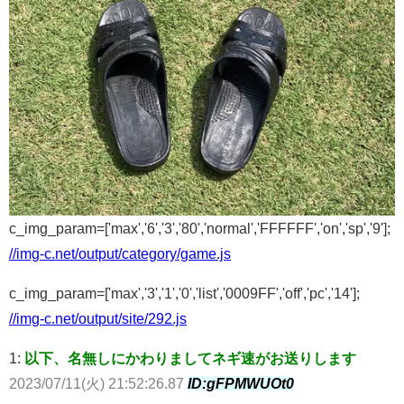
c_img_param=['max','6','3','80','normal','FFFFFF','on','sp','9'];
//img-c.net/output/category/game.js
c_img_param=['max','3','1','0','list','0009FF','off','pc','14'];
//img-c.net/output/site/292.js
1:
以下、名無しにかわりましてネギ速がお送りします
2023/07/11(火) 21:52:26.87
ID:gFPMWUOt0