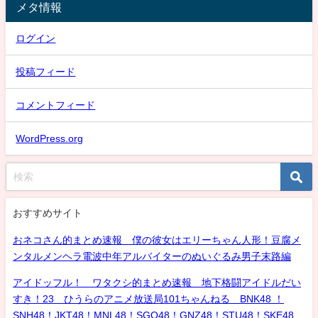
メタ情報
ログイン
投稿フィード
コメントフィード
WordPress.org
おすすめサイト
おネコさん的まとめ速報 僕の彼女はエリーちゃん人形！豆腐メ
ンタルメンヘラ電波中年アルバイターのぬいぐるみ男子末路編
アイドッフル！ ワタクシ的まとめ速報 地下格闘アイドルだい
すき！23 ひうらのアニメ放送局101ちゃんねる BNK48 ！
SNH48！JKT48！MNL48！SGO48！GNZ48！STU48！SKE48