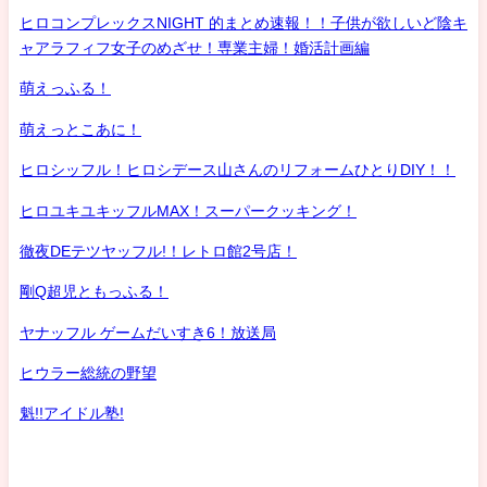
ヒロコンプレックスNIGHT 的まとめ速報！！子供が欲しいど陰キ
ャアラフィフ女子のめざせ！専業主婦！婚活計画編
萌えっふる！
萌えっとこあに！
ヒロシッフル！ヒロシデース山さんのリフォームひとりDIY！！
ヒロユキユキッフルMAX！スーパークッキング！
徹夜DEテツヤッフル!！レトロ館2号店！
剛Q超児ともっふる！
ヤナッフル ゲームだいすき6！放送局
ヒウラー総統の野望
魁!!アイドル塾!