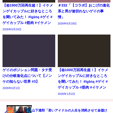
【㊗️1900万回再生超！】イケメ
＃332「【コラボ】おこげの進化
ンゲイカップルに好きなところ
系と男が途切れないゲイの事
を聞いてみた！ #lgbtq #ゲイ #
情」
ゲイカップル #筋肉 #イケメン
2026年6月18日
2026年6月24日
ゲイのポジション問題・タチ受
【㊗️1000万回再生超！】イケメ
けの分岐進化点について【ノン
ンゲイカップルに好きなところ
ケの知らない世界 #3】
を聞いてみた！ #lgbtq #ゲイ #
ゲイカップル #筋肉 #イケメン
2026年6月1日
2026年1月2日
山下達郎「若いアイドルの人生を消耗させて金儲け