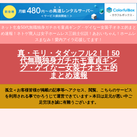
ネット乞食50代無職独身ガチホモ童貞ギング・ゲイなー女装子オネエ的まと
め速報！ネトゲ廃人は女子ホームレス三銃士伝説！あおいちゃん！ホームレ
スまなみ！愛内アイラ応援してます！
真・モリ・タダッフル2！！50
代無職独身ガチホモ童貞ギン
グ・ゲイなー女装子オネエ的
まとめ速報
孤立＜お客様皆様が掲載の記事等へアクセス、閲覧、こちらのサービス
を利用される事でかろうじて運営できています＞本日は足元が悪い中ご
足労頂き誠に有難うございます。