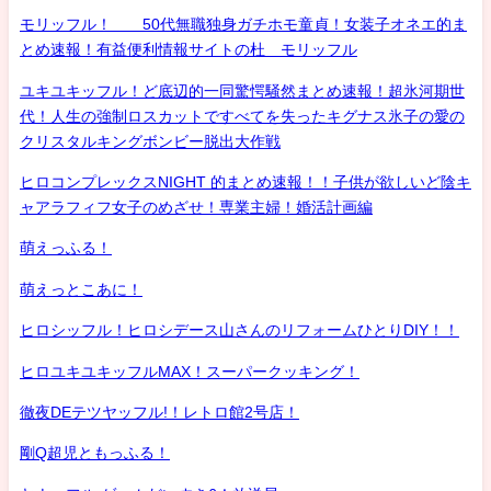
モリッフル！ 50代無職独身ガチホモ童貞！女装子オネエ的ま
とめ速報！有益便利情報サイトの杜 モリッフル
ユキユキッフル！ど底辺的一同驚愕騒然まとめ速報！超氷河期世
代！人生の強制ロスカットですべてを失ったキグナス氷子の愛の
クリスタルキングボンビー脱出大作戦
ヒロコンプレックスNIGHT 的まとめ速報！！子供が欲しいど陰キ
ャアラフィフ女子のめざせ！専業主婦！婚活計画編
萌えっふる！
萌えっとこあに！
ヒロシッフル！ヒロシデース山さんのリフォームひとりDIY！！
ヒロユキユキッフルMAX！スーパークッキング！
徹夜DEテツヤッフル!！レトロ館2号店！
剛Q超児ともっふる！