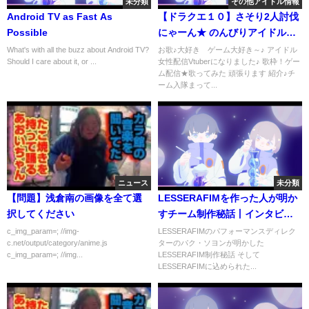
未分類
その他アイドル情報
Android TV as Fast As
【ドラクエ１０】さそり2人討伐
Possible
にゃーん★ のんびりアイドル・
ルナちゃん★ネタバレあり
What's with all the buzz about Android TV?
お歌♪大好き ゲーム大好き～♪ アイドル
Should I care about it, or ...
女性配信Vtuberになりました♪ 歌枠！ゲー
ム配信★歌ってみた 頑張ります 紹介♪チ
ーム入隊まって...
ニュース
未分類
【問題】浅倉南の画像を全て選
LESSERAFIMを作った人が明か
択してください
すチーム制作秘話丨インタビュ
ー全文日本語訳
c_img_param=; //img-
LESSERAFIMのパフォーマンスディレク
c.net/output/category/anime.js
ターのパク・ソヨンが明かした
c_img_param=; //img...
LESSERAFIM制作秘話 そして
LESSERAFIMに込められた...