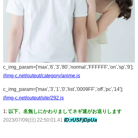
c_img_param=['max','6','3','80','normal','FFFFFF','on','sp','9'];
//img-c.net/output/category/anime.js
c_img_param=['max','3','1','0','list','0009FF','off','pc','14'];
//img-c.net/output/site/292.js
1:
以下、名無しにかわりましてネギ速がお送りします
2023/07/09(日) 22:50:01.41
ID:rUSFjDpUa