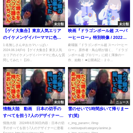
未分類
未分類
【ゲイ大集合】東京人気エリア
映画『ドラゴンボール超 スーパ
のイケメンゲイバーママに色ん
ーヒーロー』特別映像 / 2022年
な質問してみた！【2024ゲイバ
全国公開
1:名無しさん＠おカマいっぱい
劇場版『ドラゴンボール超 スーパーヒー
2024.06.14(Fri) 【ゲイ大集合】東京人気
ロー』 原作者・鳥山明が描く、『ドラゴ
ー情報まとめ】
エリアのイケメンゲイバーママに色んな質
ンボール超 ブロリー』に続く渾身の一
問してみた！【20...
作、始動！ ■公開表記：２０...
未分類
ニュース
情熱大陸 動画 日本の切手の
雪のせいで1時間歩いて帰りまー
すべてを担う7人のデザイナーに
す(笑)
密着 6月30日
情熱大陸 2024年6月30日内容：日本の切
c_img_param=; //img-
手のすべてを担う7人のデザイナーに密着
c.net/output/category/anime.js
Source: http://waraimasu.blo...
c_img_param=; //img...