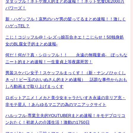
タダッフル！ネトゲ廃人的まとめ速報！！ネット乞食DE2000万
パワーズ！
新・ハゲッフル！哀愁のハゲ男の髪ってるまとめ速報！！激しく
ハゲっTEL？
こじ！コジッフル@！-レズっ娘百合ネエ！こじらせ！50独身処
女のBL腐女子的まとめ速報-
何だ！何が？真・シロッフル！！ 永遠の無職童貞- ぼっちな
ニート的まとめ速報！一生童貞上等夜露死苦！
男装スケバン女子！スケッフルまっくす！（新・ナンノひゃくし
きっ!！ビー玉のおいぬさん的まとめ速報） 話題な事件からおも
しろ動画まで取り上げまっくす
ロボットアニメ！メカと美少女キャラだいすき永遠の非リア充・
非モテ星人 ！あらゆるマニアの為のマニアックサイト
ハルッフル-専業主夫的YOUTUBERまとめ速報！キモデブロリコ
ンおたく！初老人の介護生活！激動の1750日