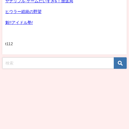
ヤナッフル ゲームだいすき6！放送局
ヒウラー総統の野望
魁!!アイドル塾!
t112