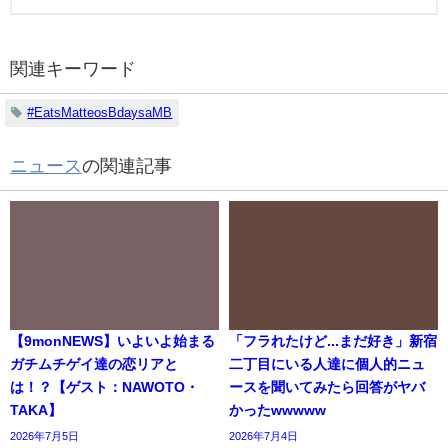
関連キーワード
#EatsMatteosBdaysaMB
ニュース
の関連記事
【9monNEWS】いよいよ始まる
「フラれたけど...まだ好き」新宿
ガチムチゲイ達の恋リアと
二丁目にいる人達に個人的ニュ
は！？【ゲスト：NAWOTO・
ースを聞いてみたら回答がヤバ
TAKA】
かったwwwww
2026年7月5日
2026年7月4日