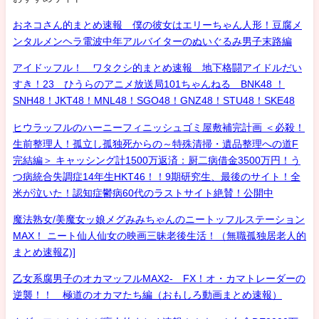
おネコさん的まとめ速報 僕の彼女はエリーちゃん人形！豆腐メ
ンタルメンヘラ電波中年アルバイターのぬいぐるみ男子末路編
アイドッフル！ ワタクシ的まとめ速報 地下格闘アイドルだい
すき！23 ひうらのアニメ放送局101ちゃんねる BNK48 ！
SNH48！JKT48！MNL48！SGO48！GNZ48！STU48！SKE48
ヒウラッフルのハーニーフィニッシュゴミ屋敷補完計画 ＜必殺！
生前整理人！孤立し孤独死からの～特殊清掃・遺品整理への道F
完結編＞ キャッシング計1500万返済：厨二病借金3500万円！う
つ病統合失調症14年生HKT46！！9期研究生、最後のサイト！全
米が泣いた！認知症鬱病60代のラストサイト絶賛！公開中
魔法熟女/美魔女ッ娘メグみみちゃんのニートッフルステーション
MAX！ ニート仙人仙女の映画三昧老後生活！（無職孤独居老人的
まとめ速報Z)]
乙女系腐男子のオカマッフルMAX2- FX！オ・カマトレーダーの
逆襲！！ 極道のオカマたち編（おもしろ動画まとめ速報）