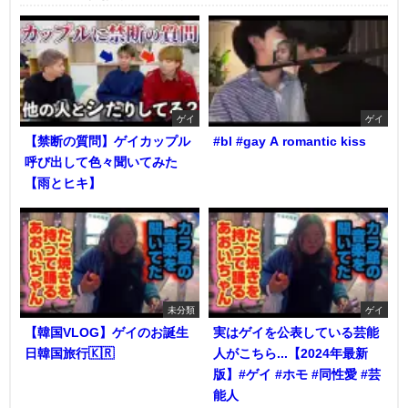
ゲイ
ゲイ
【禁断の質問】ゲイカップル
#bl #gay A romantic kiss
呼び出して色々聞いてみた
【雨とヒキ】
未分類
ゲイ
【韓国VLOG】ゲイのお誕生
実はゲイを公表している芸能
日韓国旅行🇰🇷
人がこちら...【2024年最新
版】#ゲイ #ホモ #同性愛 #芸
能人