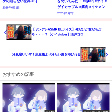
ケの知らない世界 #3】
を聞いてみた！ #lgbtq #ゲイ #
ゲイカップル #筋肉 #イケメン
2026年6月1日
2026年1月2日
【ヤンデレASMR BLボイス】俺だけが友だちだ
ろ・・・？【ゲイvtuber】須戸コウ
冷風扇いいぞ！扇風機より冷たい風を浴びれる
おすすめの記事