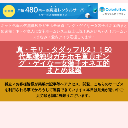
ネット乞食50代無職独身ガチホモ童貞ギング・ゲイなー女装子オネエ的まと
め速報！ネトゲ廃人は女子ホームレス三銃士伝説！あおいちゃん！ホームレ
スまなみ！愛内アイラ応援してます！
真・モリ・タダッフル2！！50
代無職独身ガチホモ童貞ギン
グ・ゲイなー女装子オネエ的
まとめ速報
孤立＜お客様皆様が掲載の記事等へアクセス、閲覧、こちらのサービス
を利用される事でかろうじて運営できています＞本日は足元が悪い中ご
足労頂き誠に有難うございます。