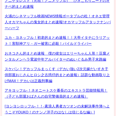
アニゲタレスト（元祖！アニメッフル） ひきこもりニートのオ
ナベ的まとめ速報
火浦のシネマッフル映画NEWS情報ポータブルの杜！オネエ管理
人オカマちゃんの鬼女的まとめ速報!オカマッフルアタックナンバ
ーハーフ
ユカ・ヨネッフル！初老的まとめ速報！！大帝イタチにラリアッ
ト！害獣神アリ・ガー被害に必殺！パイルドライバー
おネコさん的まとめ速報 僕の彼女はエリーちゃん人形！豆腐メ
ンタルメンヘラ電波中年アルバイターのぬいぐるみ男子末路編
スケバン！デカッフルまっくす（デカい強い2次元嫁だいすき子
供部屋おじさんヒロシ之古惑仔的まとめ速報）話題な動画取り上
げMAX！デカいは正義刑事編
アキヨッフル-！ネオニートスケ番長のエキストラ芸能情報局！
（子ども部屋おばさんの自宅警備員的まとめ速報）
[ヨシヨシロッフル-！！-素浪人勇者カツオンの未解決事件簿へよ
うこそYOUKO！のナンノ洋子のはなしは信じるな編）]