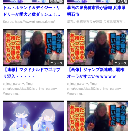
映画関係
未分類
トム・ホランド＆デイジー・リ
暴言の泉房穂市長が辞職 兵庫県
ドリーが愛犬と猛ダッシュ！
明石市
『カオス・ウォーキング』場面
Source: https://www.cinemacafe.net/...
暴言の泉房穂市長が辞職 兵庫県明石市...
写真
ニュース
ニュース
【速報】マクドナルドでゴキブ
【画像】ジャンプ新連載、覇権
リ混入・・・・・
オーラがすごいｗｗｗｗｗ
c_img_param=; //img-
c_img_param=; //img-
c.net/output/site/202.js c_img_param=;
c.net/output/site/202.js c_img_param=;
//img-c.net...
//img-c.net...