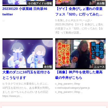
その他アイドル情報
未分類
20230120 小坂菜緒 日向坂46
【ゲイ】全身びしょ濡れの音楽
twitter
フェス「S2O」に行ってみた
【台湾】
...
1:名無しさん＠おカマいっぱい
2022.09.23(Fri) 【ゲイ】全身びしょ濡れ
の音楽フェス「S2O」に行ってみた【台
湾】って動画が話題...
未分類
ニュース
大量のダニに10円玉を近付ける
【画像】神戸牛を使用した最高
とこうなります
級の牛丼がこちら
ヒラタクワガタに大量発生したダニに、
c_img_param=; //img-
10円玉を近付けたら、ある事実が判明し
c.net/output/category/game.js
ました おーちゃんさんのいきもの日記
c_img_param=; //img-...
https://www.yo...