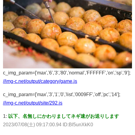
c_img_param=['max','6','3','80','normal','FFFFFF','on','sp','9'];
//img-c.net/output/category/game.js
c_img_param=['max','3','1','0','list','0009FF','off','pc','14'];
//img-c.net/output/site/292.js
1:
以下、名無しにかわりましてネギ速がお送りします
2023/07/08(土) 09:17:00.94 ID:BI5unXkK0