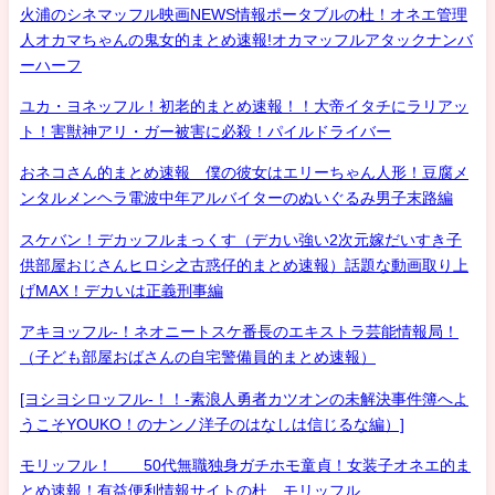
火浦のシネマッフル映画NEWS情報ポータブルの杜！オネエ管理
人オカマちゃんの鬼女的まとめ速報!オカマッフルアタックナンバ
ーハーフ
ユカ・ヨネッフル！初老的まとめ速報！！大帝イタチにラリアッ
ト！害獣神アリ・ガー被害に必殺！パイルドライバー
おネコさん的まとめ速報 僕の彼女はエリーちゃん人形！豆腐メ
ンタルメンヘラ電波中年アルバイターのぬいぐるみ男子末路編
スケバン！デカッフルまっくす（デカい強い2次元嫁だいすき子
供部屋おじさんヒロシ之古惑仔的まとめ速報）話題な動画取り上
げMAX！デカいは正義刑事編
アキヨッフル-！ネオニートスケ番長のエキストラ芸能情報局！
（子ども部屋おばさんの自宅警備員的まとめ速報）
[ヨシヨシロッフル-！！-素浪人勇者カツオンの未解決事件簿へよ
うこそYOUKO！のナンノ洋子のはなしは信じるな編）]
モリッフル！ 50代無職独身ガチホモ童貞！女装子オネエ的ま
とめ速報！有益便利情報サイトの杜 モリッフル