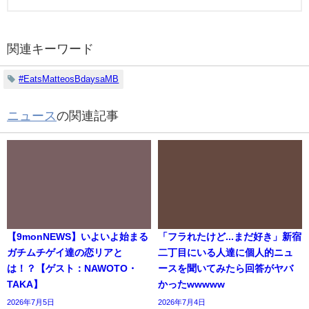
関連キーワード
#EatsMatteosBdaysaMB
ニュース
の関連記事
【9monNEWS】いよいよ始まる
「フラれたけど...まだ好き」新宿
ガチムチゲイ達の恋リアと
二丁目にいる人達に個人的ニュ
は！？【ゲスト：NAWOTO・
ースを聞いてみたら回答がヤバ
TAKA】
かったwwwww
2026年7月5日
2026年7月4日