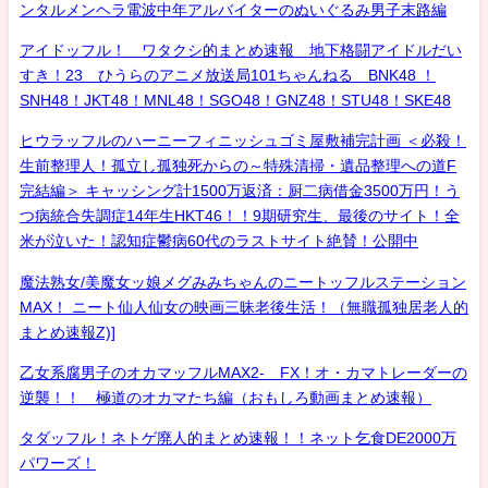
ンタルメンヘラ電波中年アルバイターのぬいぐるみ男子末路編
アイドッフル！ ワタクシ的まとめ速報 地下格闘アイドルだい
すき！23 ひうらのアニメ放送局101ちゃんねる BNK48 ！
SNH48！JKT48！MNL48！SGO48！GNZ48！STU48！SKE48
ヒウラッフルのハーニーフィニッシュゴミ屋敷補完計画 ＜必殺！
生前整理人！孤立し孤独死からの～特殊清掃・遺品整理への道F
完結編＞ キャッシング計1500万返済：厨二病借金3500万円！う
つ病統合失調症14年生HKT46！！9期研究生、最後のサイト！全
米が泣いた！認知症鬱病60代のラストサイト絶賛！公開中
魔法熟女/美魔女ッ娘メグみみちゃんのニートッフルステーション
MAX！ ニート仙人仙女の映画三昧老後生活！（無職孤独居老人的
まとめ速報Z)]
乙女系腐男子のオカマッフルMAX2- FX！オ・カマトレーダーの
逆襲！！ 極道のオカマたち編（おもしろ動画まとめ速報）
タダッフル！ネトゲ廃人的まとめ速報！！ネット乞食DE2000万
パワーズ！