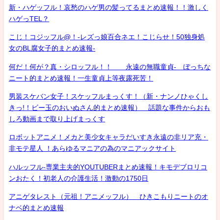
新・ハゲッフル！哀愁のハゲ男の髪ってるまとめ速報！！激しく
ハゲっTEL？
こじ！コジッフル@！-レズっ娘百合ネエ！こじらせ！50独身処
女のBL腐女子的まとめ速報-
何だ！何が？真・シロッフル！！ 永遠の無職童貞- ぼっちな
ニート的まとめ速報！一生童貞上等夜露死苦！
男装スケバン女子！スケッフルまっくす！（新・ナンノひゃくし
きっ!！ビー玉のおいぬさん的まとめ速報） 話題な事件からおも
しろ動画まで取り上げまっくす
ロボットアニメ！メカと美少女キャラだいすき永遠の非リア充・
非モテ星人 ！あらゆるマニアの為のマニアックサイト
ハルッフル-専業主夫的YOUTUBERまとめ速報！キモデブロリコ
ンおたく！初老人の介護生活！激動の1750日
アニゲタレスト（元祖！アニメッフル） ひきこもりニートのオ
ナベ的まとめ速報