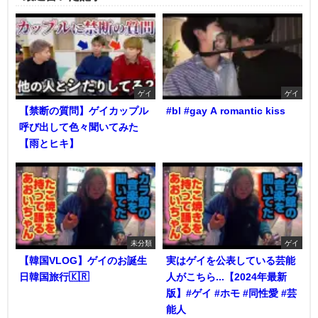
ゲイ
ゲイ
【禁断の質問】ゲイカップル
#bl #gay A romantic kiss
呼び出して色々聞いてみた
【雨とヒキ】
未分類
ゲイ
【韓国VLOG】ゲイのお誕生
実はゲイを公表している芸能
日韓国旅行🇰🇷
人がこちら...【2024年最新
版】#ゲイ #ホモ #同性愛 #芸
能人