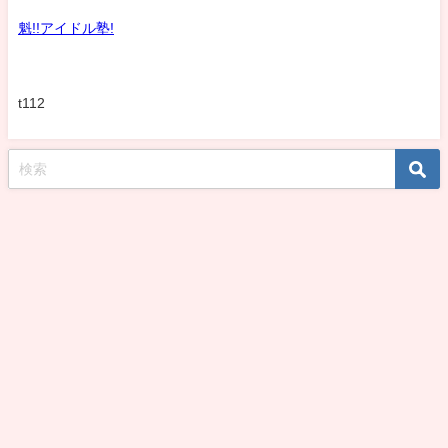
魁!!アイドル塾!
t112
koshirohiroko39jp All Rights Reserved.