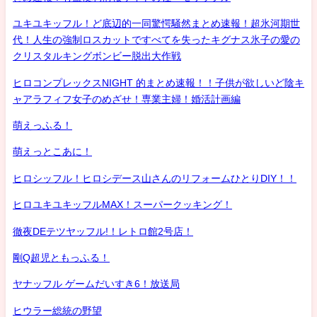
ユキユキッフル！ど底辺的一同驚愕騒然まとめ速報！超氷河期世
代！人生の強制ロスカットですべてを失ったキグナス氷子の愛の
クリスタルキングボンビー脱出大作戦
ヒロコンプレックスNIGHT 的まとめ速報！！子供が欲しいど陰キ
ャアラフィフ女子のめざせ！専業主婦！婚活計画編
萌えっふる！
萌えっとこあに！
ヒロシッフル！ヒロシデース山さんのリフォームひとりDIY！！
ヒロユキユキッフルMAX！スーパークッキング！
徹夜DEテツヤッフル!！レトロ館2号店！
剛Q超児ともっふる！
ヤナッフル ゲームだいすき6！放送局
ヒウラー総統の野望