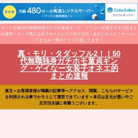
ネット乞食50代無職独身ガチホモ童貞ギング・ゲイなー女装子オネエ的まと
め速報！ネトゲ廃人は女子ホームレス三銃士伝説！あおいちゃん！ホームレ
スまなみ！愛内アイラ応援してます！
真・モリ・タダッフル2！！50
代無職独身ガチホモ童貞ギン
グ・ゲイなー女装子オネエ的
まとめ速報
孤立＜お客様皆様が掲載の記事等へアクセス、閲覧、こちらのサービス
を利用される事でかろうじて運営できています＞本日は足元が悪い中ご
足労頂き誠に有難うございます。