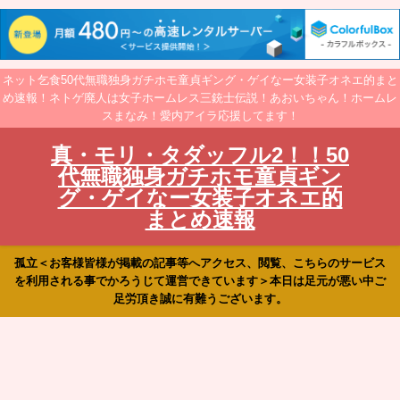
ネット乞食50代無職独身ガチホモ童貞ギング・ゲイなー女装子オネエ的まと
め速報！ネトゲ廃人は女子ホームレス三銃士伝説！あおいちゃん！ホームレ
スまなみ！愛内アイラ応援してます！
真・モリ・タダッフル2！！50
代無職独身ガチホモ童貞ギン
グ・ゲイなー女装子オネエ的
まとめ速報
孤立＜お客様皆様が掲載の記事等へアクセス、閲覧、こちらのサービス
を利用される事でかろうじて運営できています＞本日は足元が悪い中ご
足労頂き誠に有難うございます。