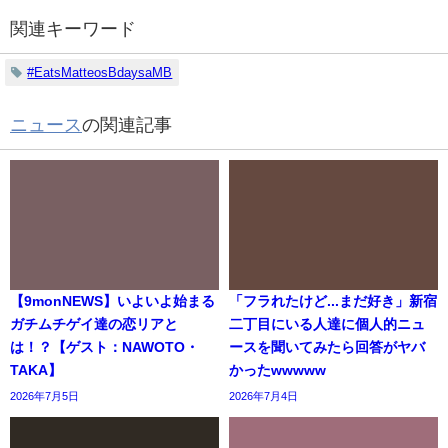
関連キーワード
#EatsMatteosBdaysaMB
ニュース
の関連記事
【9monNEWS】いよいよ始まる
「フラれたけど...まだ好き」新宿
ガチムチゲイ達の恋リアと
二丁目にいる人達に個人的ニュ
は！？【ゲスト：NAWOTO・
ースを聞いてみたら回答がヤバ
TAKA】
かったwwwww
2026年7月5日
2026年7月4日