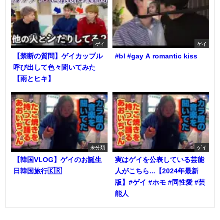
ゲイ
ゲイ
【禁断の質問】ゲイカップル
#bl #gay A romantic kiss
呼び出して色々聞いてみた
【雨とヒキ】
未分類
ゲイ
【韓国VLOG】ゲイのお誕生
実はゲイを公表している芸能
日韓国旅行🇰🇷
人がこちら...【2024年最新
版】#ゲイ #ホモ #同性愛 #芸
能人