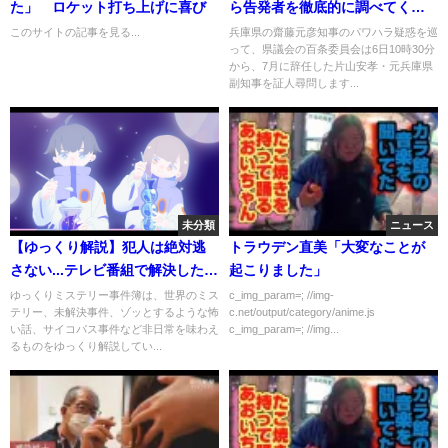
た」 ロケット打ち上げに喜び
ら告発者を徹底的に調べてく
れ」と指示 最側近の片山 元副知
このサイトの記事を見る...
兵庫県の齋藤元彦知事のパワハラ疑惑を巡
って、県議会の百条委員会は6日10時30分
事 兵庫県･齋藤元彦知事の"パワ
から、7月に辞任した片山安孝・元兵庫県
ハラ疑惑" 証人として出席
副知事を証人尋問します...
【LIVE】(2024/9/6) ANN/テレ朝
未分類
ニュース
【ゆっくり解説】犯人は絶対逃
トラウデン直美「大変なことが
さない...テレビ番組で解決した事
起こりました」
件3選
ゆっくりミステリー事件簿は、世界のミス
c_img_param=; //img-
テリー、未解決事件、ゾッとするような怖
c.net/output/category/anime.js
い話、サイコパス事件など非日常を味わえ
c_img_param=; //img...
るものをゆっくり解説してい...