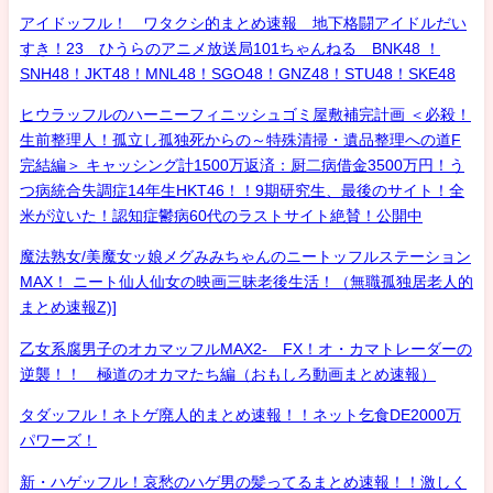
アイドッフル！ ワタクシ的まとめ速報 地下格闘アイドルだい
すき！23 ひうらのアニメ放送局101ちゃんねる BNK48 ！
SNH48！JKT48！MNL48！SGO48！GNZ48！STU48！SKE48
ヒウラッフルのハーニーフィニッシュゴミ屋敷補完計画 ＜必殺！
生前整理人！孤立し孤独死からの～特殊清掃・遺品整理への道F
完結編＞ キャッシング計1500万返済：厨二病借金3500万円！う
つ病統合失調症14年生HKT46！！9期研究生、最後のサイト！全
米が泣いた！認知症鬱病60代のラストサイト絶賛！公開中
魔法熟女/美魔女ッ娘メグみみちゃんのニートッフルステーション
MAX！ ニート仙人仙女の映画三昧老後生活！（無職孤独居老人的
まとめ速報Z)]
乙女系腐男子のオカマッフルMAX2- FX！オ・カマトレーダーの
逆襲！！ 極道のオカマたち編（おもしろ動画まとめ速報）
タダッフル！ネトゲ廃人的まとめ速報！！ネット乞食DE2000万
パワーズ！
新・ハゲッフル！哀愁のハゲ男の髪ってるまとめ速報！！激しく