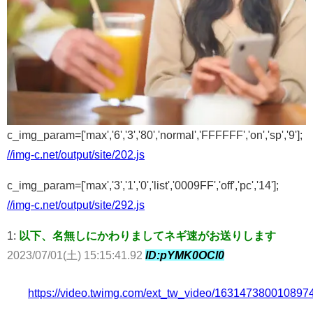
c_img_param=['max','6','3','80','normal','FFFFFF','on','sp','9'];
//img-c.net/output/site/202.js
c_img_param=['max','3','1','0','list','0009FF','off','pc','14'];
//img-c.net/output/site/292.js
1:
以下、名無しにかわりましてネギ速がお送りします
2023/07/01(土) 15:15:41.92
ID:pYMK0OCl0
https://video.twimg.com/ext_tw_video/16314738001089