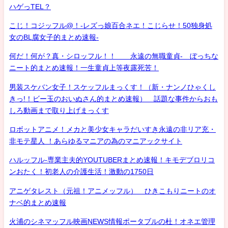
ハゲっTEL？
こじ！コジッフル@！-レズっ娘百合ネエ！こじらせ！50独身処
女のBL腐女子的まとめ速報-
何だ！何が？真・シロッフル！！ 永遠の無職童貞- ぼっちな
ニート的まとめ速報！一生童貞上等夜露死苦！
男装スケバン女子！スケッフルまっくす！（新・ナンノひゃくし
きっ!！ビー玉のおいぬさん的まとめ速報） 話題な事件からおも
しろ動画まで取り上げまっくす
ロボットアニメ！メカと美少女キャラだいすき永遠の非リア充・
非モテ星人 ！あらゆるマニアの為のマニアックサイト
ハルッフル-専業主夫的YOUTUBERまとめ速報！キモデブロリコ
ンおたく！初老人の介護生活！激動の1750日
アニゲタレスト（元祖！アニメッフル） ひきこもりニートのオ
ナベ的まとめ速報
火浦のシネマッフル映画NEWS情報ポータブルの杜！オネエ管理