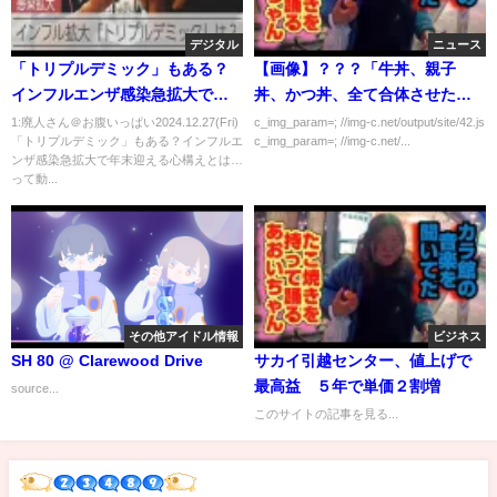
デジタル
ニュース
「トリプルデミック」もある？
【画像】？？？「牛丼、親子
インフルエンザ感染急拡大で年
丼、かつ丼、全て合体させたら
末迎える心構えとは…
どうなるんやろ…？」
1:廃人さん＠お腹いっぱい2024.12.27(Fri)
c_img_param=; //img-c.net/output/site/42.js
「トリプルデミック」もある？インフルエ
c_img_param=; //img-c.net/...
ンザ感染急拡大で年末迎える心構えとは…
って動...
その他アイドル情報
ビジネス
SH 80 @ Clarewood Drive
サカイ引越センター、値上げで
最高益 ５年で単価２割増
source...
このサイトの記事を見る...