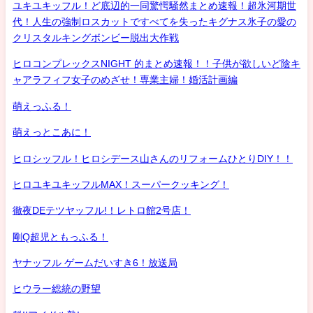
ユキユキッフル！ど底辺的一同驚愕騒然まとめ速報！超氷河期世
代！人生の強制ロスカットですべてを失ったキグナス氷子の愛の
クリスタルキングボンビー脱出大作戦
ヒロコンプレックスNIGHT 的まとめ速報！！子供が欲しいど陰キ
ャアラフィフ女子のめざせ！専業主婦！婚活計画編
萌えっふる！
萌えっとこあに！
ヒロシッフル！ヒロシデース山さんのリフォームひとりDIY！！
ヒロユキユキッフルMAX！スーパークッキング！
徹夜DEテツヤッフル!！レトロ館2号店！
剛Q超児ともっふる！
ヤナッフル ゲームだいすき6！放送局
ヒウラー総統の野望