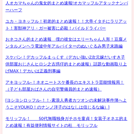
人オカマちゃんの鬼女的まとめ速報!オカマッフルアタックナンバ
ーハーフ
ユカ・ヨネッフル！初老的まとめ速報！！大帝イタチにラリアッ
ト！害獣神アリ・ガー被害に必殺！パイルドライバー
おネコさん的まとめ速報 僕の彼女はエリーちゃん人形！豆腐メ
ンタルメンヘラ電波中年アルバイターのぬいぐるみ男子末路編
スケバン！デカッフルまっくす（デカい強い2次元嫁だいすき子
供部屋おじさんヒロシ之古惑仔的まとめ速報）話題な動画取り上
げMAX！デカいは正義刑事編
アキヨッフル-！ネオニートスケ番長のエキストラ芸能情報局！
（子ども部屋おばさんの自宅警備員的まとめ速報）
[ヨシヨシロッフル-！！-素浪人勇者カツオンの未解決事件簿へよ
うこそYOUKO！のナンノ洋子のはなしは信じるな編）]
モリッフル！ 50代無職独身ガチホモ童貞！女装子オネエ的ま
とめ速報！有益便利情報サイトの杜 モリッフル