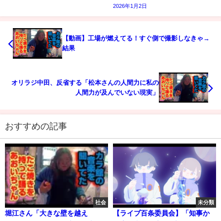
2026年1月2日
【動画】工場が燃えてる！すぐ側で撮影しなきゃ→
結果
オリラジ中田、反省する「松本さんの人間力に私の
人間力が及んでいない現実」
おすすめの記事
社会
未分類
堀江さん「大きな壁を越え
【ライブ百条委員会】「知事か