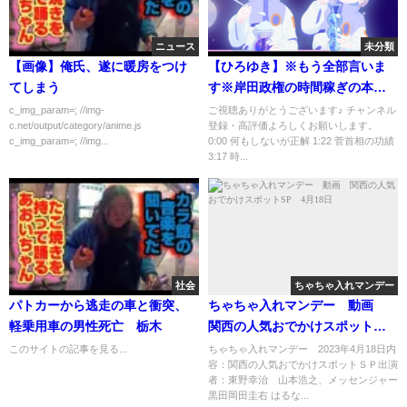
ニュース
未分類
【画像】俺氏、遂に暖房をつけ
【ひろゆき】※もう全部言いま
てしまう
す※岸田政権の時間稼ぎの本当
の理由がコレ【切り抜き 2ちゃん
c_img_param=; //img-
ご視聴ありがとうございます♪ チャンネル
c.net/output/category/anime.js
登録・高評価よろしくお願いします。
ねる 思考 論破 kirinuki きりぬき
c_img_param=; //img...
0:00 何もしないが正解 1:22 菅首相の功績
hiroyuki 少子化 日本】
3:17 時...
社会
ちゃちゃ入れマンデー
パトカーから逃走の車と衝突、
ちゃちゃ入れマンデー 動画
軽乗用車の男性死亡 栃木
関西の人気おでかけスポット
SP 4月18日
このサイトの記事を見る...
ちゃちゃ入れマンデー 2023年4月18日内
容：関西の人気おでかけスポットＳＰ出演
者：東野幸治 山本浩之、メッセンジャー
黒田岡田圭右 はるな...