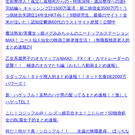
生前整理人！孤立し孤独死からの～特殊清掃・遺品整理への道F
完結編＞ キャッシング計1500万返済：厨二病借金3500万円！う
つ病統合失調症14年生HKT46！！9期研究生、最後のサイト！全
米が泣いた！認知症鬱病60代のラストサイト絶賛！公開中
魔法熟女/美魔女ッ娘メグみみちゃんのニートッフルステーション
MAX！ ニート仙人仙女の映画三昧老後生活！（無職孤独居老人的
まとめ速報Z)]
乙女系腐男子のオカマッフルMAX2- FX！オ・カマトレーダーの
逆襲！！ 極道のオカマたち編（おもしろ動画まとめ速報）
タダッフル！ネトゲ廃人的まとめ速報！！ネット乞食DE2000万
パワーズ！
新・ハゲッフル！哀愁のハゲ男の髪ってるまとめ速報！！激しく
ハゲっTEL？
こじ！コジッフル@！-レズっ娘百合ネエ！こじらせ！50独身処
女のBL腐女子的まとめ速報-
何だ！何が？真・シロッフル！！ 永遠の無職童貞- ぼっちな