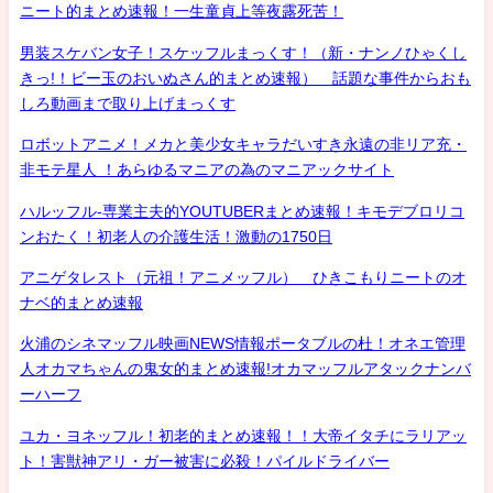
ニート的まとめ速報！一生童貞上等夜露死苦！
男装スケバン女子！スケッフルまっくす！（新・ナンノひゃくし
きっ!！ビー玉のおいぬさん的まとめ速報） 話題な事件からおも
しろ動画まで取り上げまっくす
ロボットアニメ！メカと美少女キャラだいすき永遠の非リア充・
非モテ星人 ！あらゆるマニアの為のマニアックサイト
ハルッフル-専業主夫的YOUTUBERまとめ速報！キモデブロリコ
ンおたく！初老人の介護生活！激動の1750日
アニゲタレスト（元祖！アニメッフル） ひきこもりニートのオ
ナベ的まとめ速報
火浦のシネマッフル映画NEWS情報ポータブルの杜！オネエ管理
人オカマちゃんの鬼女的まとめ速報!オカマッフルアタックナンバ
ーハーフ
ユカ・ヨネッフル！初老的まとめ速報！！大帝イタチにラリアッ
ト！害獣神アリ・ガー被害に必殺！パイルドライバー