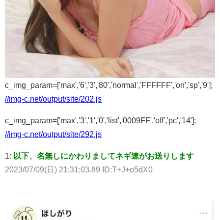
c_img_param=['max','6','3','80','normal','FFFFFF','on','sp','9'];
//img-c.net/output/site/202.js
c_img_param=['max','3','1','0','list','0009FF','off','pc','14'];
//img-c.net/output/site/292.js
1:
以下、名無しにかわりましてネギ速がお送りします
2023/07/09(日) 21:31:03.89 ID:T+J+o5dX0