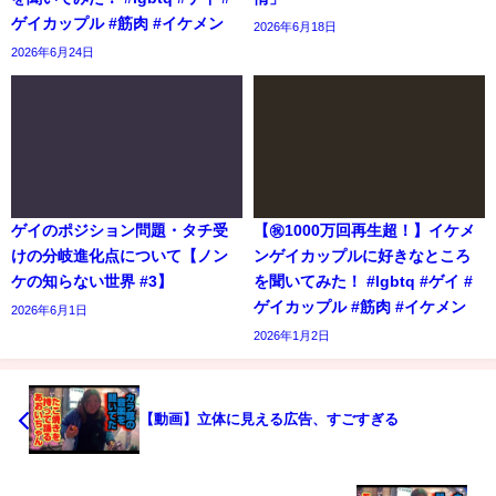
ゲイカップル #筋肉 #イケメン
2026年6月18日
2026年6月24日
ゲイのポジション問題・タチ受
【㊗️1000万回再生超！】イケメ
けの分岐進化点について【ノン
ンゲイカップルに好きなところ
ケの知らない世界 #3】
を聞いてみた！ #lgbtq #ゲイ #
ゲイカップル #筋肉 #イケメン
2026年6月1日
2026年1月2日
【動画】立体に見える広告、すごすぎる