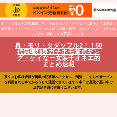
ネット乞食50代無職独身ガチホモ童貞ギング・ゲイなー女装子オネエ的まと
め速報！ネトゲ廃人は女子ホームレス三銃士伝説！あおいちゃん！ホームレ
スまなみ！愛内アイラ応援してます！
真・モリ・タダッフル2！！50
代無職独身ガチホモ童貞ギン
グ・ゲイなー女装子オネエ的
まとめ速報
孤立＜お客様皆様が掲載の記事等へアクセス、閲覧、こちらのサービス
を利用される事でかろうじて運営できています＞本日は足元が悪い中ご
足労頂き誠に有難うございます。