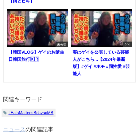
【雨とヒキ】
未分類
ゲイ
【韓国VLOG】ゲイのお誕生
実はゲイを公表している芸能
日韓国旅行🇰🇷
人がこちら...【2024年最新
版】#ゲイ #ホモ #同性愛 #芸
能人
関連キーワード
#EatsMatteosBdaysaMB
ニュース
の関連記事