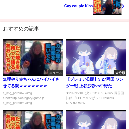
Gay couple Kiss
おすすめの記事
ニュース
未分類
無理やり赤ちゃんにバイバイさ
【プレミア公開】3.27両国 ワン
せてる親ｗｗｗｗｗｗｗ
ダー戦 上谷沙弥vs中野た
む/KAIRIvsキッド/フューチャー
c_img_param=; //img-
▼2022/5/10（火）23:30​​​​​​​​​​〜 ★3/27 両国国
c.net/output/category/game.js
技館 『LECクリンぱっ！Presents
戦 羽南vs桜井/『We are
c_img_param=; //img-...
STARDOM W...
STARDOM!!』
#123【STARDOM】