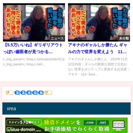
ニュース
未分類
【5.5万いいね】ギリギリアウト
アキナのギャルしか勝たん ギャ
っぽい歯医者が見つかる…
ルの力で世界を変えよう 11月
12日
c_img_param=; //img-c.net/output/site/42.js
アキナのギャルしか勝たん 2024年11月
c_img_param=; //img-c.net/...
12日内容：ギャルの斬新な発想で元気が
ない世界をポジティブに変換する出演者：
アキナ ほか Sour...
xrea