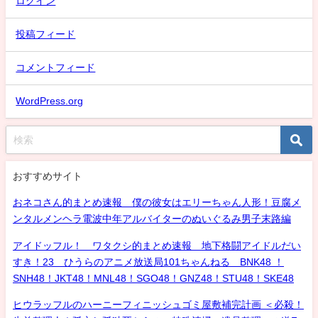
ログイン
投稿フィード
コメントフィード
WordPress.org
おすすめサイト
おネコさん的まとめ速報 僕の彼女はエリーちゃん人形！豆腐メ
ンタルメンヘラ電波中年アルバイターのぬいぐるみ男子末路編
アイドッフル！ ワタクシ的まとめ速報 地下格闘アイドルだい
すき！23 ひうらのアニメ放送局101ちゃんねる BNK48 ！
SNH48！JKT48！MNL48！SGO48！GNZ48！STU48！SKE48
ヒウラッフルのハーニーフィニッシュゴミ屋敷補完計画 ＜必殺！