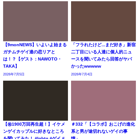
【9monNEWS】いよいよ始まる
「フラれたけど...まだ好き」新宿
ガチムチゲイ達の恋リアと
二丁目にいる人達に個人的ニュ
は！？【ゲスト：NAWOTO・
ースを聞いてみたら回答がヤバ
TAKA】
かったwwwww
2026年7月5日
2026年7月4日
【㊗️1900万回再生超！】イケメ
＃332「【コラボ】おこげの進化
ンゲイカップルに好きなところ
系と男が途切れないゲイの事
を聞いてみた！ #lgbtq #ゲイ #
情」