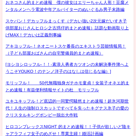
おネコさん的まとめ速報 僕の彼女はエリーちゃん人形！豆腐メ
ンタルメンヘラ電波中年アルバイターのぬいぐるみ男子末路編
スケバン！デカッフルまっくす（デカい強い2次元嫁だいすき子
供部屋おじさんヒロシ之古惑仔的まとめ速報）話題な動画取り上
げMAX！デカいは正義刑事編
アキヨッフル-！ネオニートスケ番長のエキストラ芸能情報局！
（子ども部屋おばさんの自宅警備員的まとめ速報）
[ヨシヨシロッフル-！！-素浪人勇者カツオンの未解決事件簿へよ
うこそYOUKO！のナンノ洋子のはなしは信じるな編）]
モリッフル！ 50代無職独身ガチホモ童貞！女装子オネエ的ま
とめ速報！有益便利情報サイトの杜 モリッフル
ユキユキッフル！ど底辺的一同驚愕騒然まとめ速報！超氷河期世
代！人生の強制ロスカットですべてを失ったキグナス氷子の愛の
クリスタルキングボンビー脱出大作戦
ヒロコンプレックスNIGHT 的まとめ速報！！子供が欲しいど陰キ
ャアラフィフ女子のめざせ！専業主婦！婚活計画編