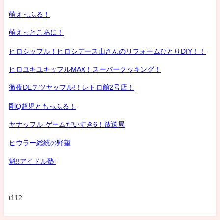
萌えっふる！
萌えっとこあに！
ヒロシッフル！ヒロシデース山さんのリフォームひとりDIY！！
ヒロユキユキッフルMAX！スーパークッキング！
徹夜DEテツヤッフル!！レトロ館2号店！
剛Q超児ともっふる！
ヤナッフル ゲームだいすき6！放送局
ヒウラー総統の野望
魁!!アイドル塾!
t112