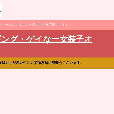
！ホームレスまなみ！愛内アイラ応援してます！
ギング・ゲイなー女装子オ
日は足元が悪い中ご足労頂き誠に有難うございます。