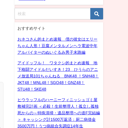
おすすめサイト
おネコさん的まとめ速報 僕の彼女はエリー
ちゃん人形！豆腐メンタルメンヘラ電波中年
アルバイターのぬいぐるみ男子末路編
アイドッフル！ ワタクシ的まとめ速報 地
下格闘アイドルだいすき！23 ひうらのアニ
メ放送局101ちゃんねる BNK48 ！SNH48！
JKT48！MNL48！SGO48！GNZ48！
STU48！SKE48
ヒウラッフルのハーニーフィニッシュゴミ屋
敷補完計画 ＜必殺！生前整理人！孤立し孤独
死からの～特殊清掃・遺品整理への道F完結編
＞ キャッシング計1500万返済：厨二病借金
3500万円！うつ病統合失調症14年生