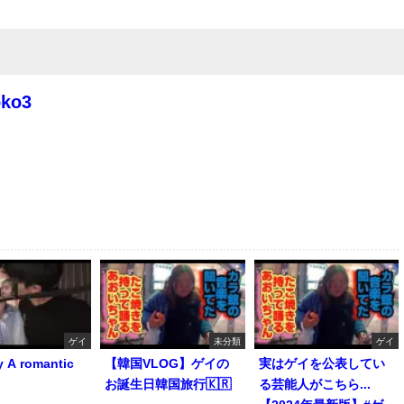
oko3
ゲイ
未分類
ゲイ
y A romantic
【韓国VLOG】ゲイの
実はゲイを公表してい
お誕生日韓国旅行🇰🇷
る芸能人がこちら...