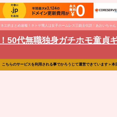
オネエ的まとめ速報！ネトゲ廃人は女子ホームレス三銃士伝説！あおいちゃん
！50代無職独身ガチホモ童貞
、こちらのサービスを利用される事でかろうじて運営できています＞本