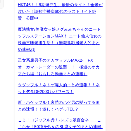
HKT46！！9期研究生、最後のサイト！全米が
泣いた！認知症鬱病60代のラストサイト絶
賛！公開中
魔法熟女/美魔女ッ娘メグみみちゃんのニート
ッフルステーションMAX！ ニート仙人仙女の
映画三昧老後生活！（無職孤独居老人的まと
め速報Z)]
乙女系腐男子のオカマッフルMAX2- FX！
オ・カマトレーダーの逆襲！！ 極道のオカ
マたち編（おもしろ動画まとめ速報）
タダッフル！ネトゲ廃人的まとめ速報！！ネ
ット乞食DE2000万パワーズ！
新・ハゲッフル！哀愁のハゲ男の髪ってるま
とめ速報！！激しくハゲっTEL？
こじ！コジッフル@！-レズっ娘百合ネエ！こ
じらせ！50独身処女のBL腐女子的まとめ速報-