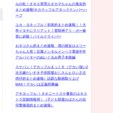
ルの杜！オネエ管理人オカマちゃんの鬼女的
まとめ速報!オカマッフルアタックナンバーハ
ーフ
ユカ・ヨネッフル！初老的まとめ速報！！大
帝イタチにラリアット！害獣神アリ・ガー被
害に必殺！パイルドライバー
おネコさん的まとめ速報 僕の彼女はエリー
ちゃん人形！豆腐メンタルメンヘラ電波中年
アルバイターのぬいぐるみ男子末路編
スケバン！デカッフルまっくす（デカい強い2
次元嫁だいすき子供部屋おじさんヒロシ之古
惑仔的まとめ速報）話題な動画取り上げ
MAX！デカいは正義刑事編
アキヨッフル-！ネオニートスケ番長のエキス
トラ芸能情報局！（子ども部屋おばさんの自
宅警備員的まとめ速報）