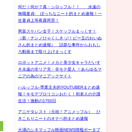
何だ！何が？真・シロッフル！！ 永遠の
無職童貞- ぼっちなニート的まとめ速報！一
生童貞上等夜露死苦！
男装スケバン女子！スケッフルまっくす！
（新・ナンノひゃくしきっ!！ビー玉のおいぬ
さん的まとめ速報） 話題な事件からおもし
ろ動画まで取り上げまっくす
ロボットアニメ！メカと美少女キャラだいす
き永遠の非リア充・非モテ星人 ！あらゆるマ
ニアの為のマニアックサイト
ハルッフル-専業主夫的YOUTUBERまとめ速
報！キモデブロリコンおたく！初老人の介護
生活！激動の1750日
アニゲタレスト（元祖！アニメッフル） ひ
きこもりニートのオナベ的まとめ速報
火浦のシネマッフル映画NEWS情報ポータブ