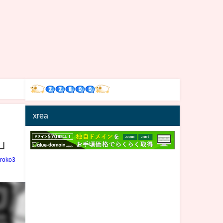
xrea
」
iroko3