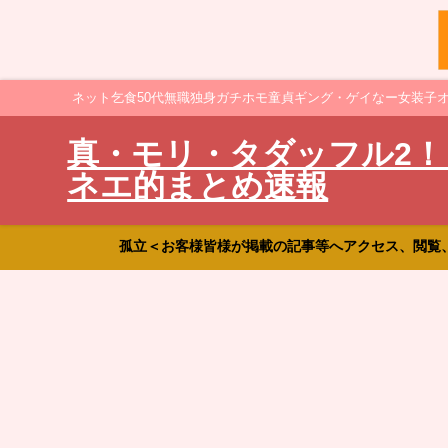
ネット乞食50代無職独身ガチホモ童貞ギング・ゲイなー女装子
真・モリ・タダッフル2！
ネエ的まとめ速報
孤立＜お客様皆様が掲載の記事等へアクセス、閲覧