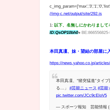
c_img_param=['max','3','1','0','list',
//img-c.net/output/site/292.js
1:
以下、名無しにかわりまして
ID:QsOP10bh0
● BE:866556825-
本田真凜、妹・望結の部屋に入
https://news.yahoo.co.jp/artic
本田真凜、“猪突猛進”タイ
る…」
#芸能ニュース
#芸能
pic.twitter.com/JCc9cEIoV5
— スポーツ報知 芸能情報 (@ho