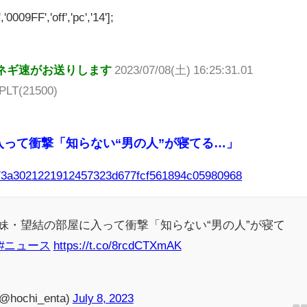
'0009FF','off','pc','14'];
ネギ速がお送りします
2023/07/08(土) 16:25:31.01
PLT(21500)
って衝撃「知らない“男の人”が寝てる…」
les/3a3021221912457323d677fcf561894c05980968
プ妹・望結の部屋に入って衝撃「知らない“男の人”が寝て
#ニュース
https://t.co/8rcdCTXmAK
chi_enta)
July 8, 2023