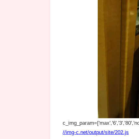
c_img_param=['max','6','3','80','no
//img-c.net/output/site/202.js