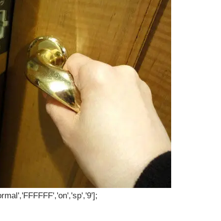
rmal','FFFFFF','on','sp','9'];