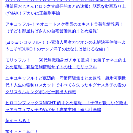
供部屋おじさんヒロシ之古惑仔的まとめ速報）話題な動画取り上
げMAX！デカいは正義刑事編
アキヨッフル-！ネオニートスケ番長のエキストラ芸能情報局！
（子ども部屋おばさんの自宅警備員的まとめ速報）
[ヨシヨシロッフル-！！-素浪人勇者カツオンの未解決事件簿へよ
うこそYOUKO！のナンノ洋子のはなしは信じるな編）]
モリッフル！ 50代無職独身ガチホモ童貞！女装子オネエ的ま
とめ速報！有益便利情報サイトの杜 モリッフル
ユキユキッフル！ど底辺的一同驚愕騒然まとめ速報！超氷河期世
代！人生の強制ロスカットですべてを失ったキグナス氷子の愛の
クリスタルキングボンビー脱出大作戦
ヒロコンプレックスNIGHT 的まとめ速報！！子供が欲しいど陰キ
ャアラフィフ女子のめざせ！専業主婦！婚活計画編
萌えっふる！
萌えっとこあに！