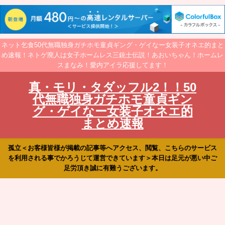
ネット乞食50代無職独身ガチホモ童貞ギング・ゲイなー女装子オネエ的まと
め速報！ネトゲ廃人は女子ホームレス三銃士伝説！あおいちゃん！ホームレ
スまなみ！愛内アイラ応援してます！
真・モリ・タダッフル2！！50
代無職独身ガチホモ童貞ギン
グ・ゲイなー女装子オネエ的
まとめ速報
孤立＜お客様皆様が掲載の記事等へアクセス、閲覧、こちらのサービス
を利用される事でかろうじて運営できています＞本日は足元が悪い中ご
足労頂き誠に有難うございます。