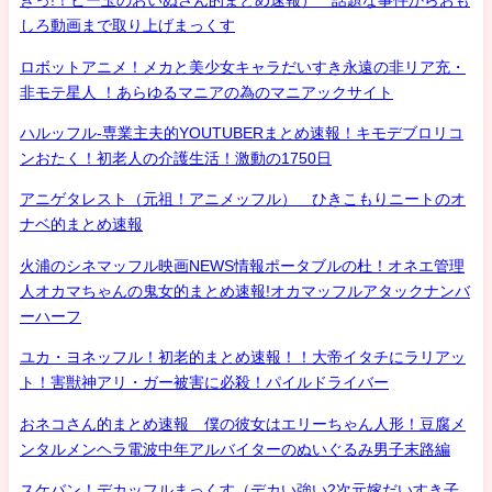
きっ!！ビー玉のおいぬさん的まとめ速報） 話題な事件からおも
しろ動画まで取り上げまっくす
ロボットアニメ！メカと美少女キャラだいすき永遠の非リア充・
非モテ星人 ！あらゆるマニアの為のマニアックサイト
ハルッフル-専業主夫的YOUTUBERまとめ速報！キモデブロリコ
ンおたく！初老人の介護生活！激動の1750日
アニゲタレスト（元祖！アニメッフル） ひきこもりニートのオ
ナベ的まとめ速報
火浦のシネマッフル映画NEWS情報ポータブルの杜！オネエ管理
人オカマちゃんの鬼女的まとめ速報!オカマッフルアタックナンバ
ーハーフ
ユカ・ヨネッフル！初老的まとめ速報！！大帝イタチにラリアッ
ト！害獣神アリ・ガー被害に必殺！パイルドライバー
おネコさん的まとめ速報 僕の彼女はエリーちゃん人形！豆腐メ
ンタルメンヘラ電波中年アルバイターのぬいぐるみ男子末路編
スケバン！デカッフルまっくす（デカい強い2次元嫁だいすき子