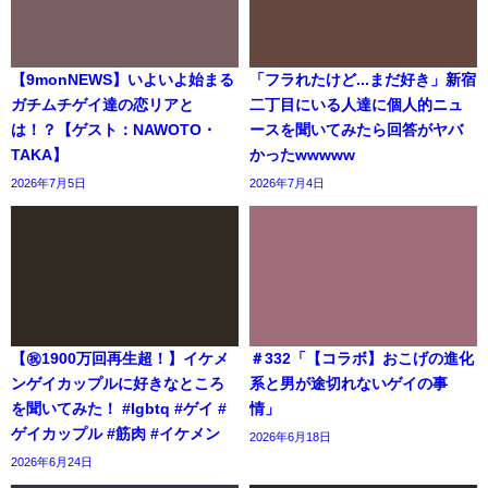
【9monNEWS】いよいよ始まる
「フラれたけど...まだ好き」新宿
ガチムチゲイ達の恋リアと
二丁目にいる人達に個人的ニュ
は！？【ゲスト：NAWOTO・
ースを聞いてみたら回答がヤバ
TAKA】
かったwwwww
2026年7月5日
2026年7月4日
【㊗️1900万回再生超！】イケメ
＃332「【コラボ】おこげの進化
ンゲイカップルに好きなところ
系と男が途切れないゲイの事
を聞いてみた！ #lgbtq #ゲイ #
情」
ゲイカップル #筋肉 #イケメン
2026年6月18日
2026年6月24日