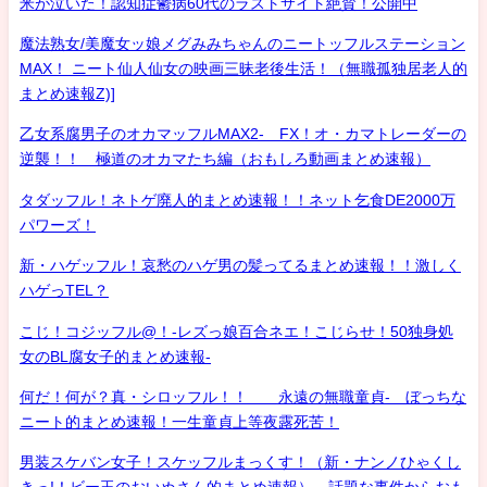
米が泣いた！認知症鬱病60代のラストサイト絶賛！公開中
魔法熟女/美魔女ッ娘メグみみちゃんのニートッフルステーション
MAX！ ニート仙人仙女の映画三昧老後生活！（無職孤独居老人的
まとめ速報Z)]
乙女系腐男子のオカマッフルMAX2- FX！オ・カマトレーダーの
逆襲！！ 極道のオカマたち編（おもしろ動画まとめ速報）
タダッフル！ネトゲ廃人的まとめ速報！！ネット乞食DE2000万
パワーズ！
新・ハゲッフル！哀愁のハゲ男の髪ってるまとめ速報！！激しく
ハゲっTEL？
こじ！コジッフル@！-レズっ娘百合ネエ！こじらせ！50独身処
女のBL腐女子的まとめ速報-
何だ！何が？真・シロッフル！！ 永遠の無職童貞- ぼっちな
ニート的まとめ速報！一生童貞上等夜露死苦！
男装スケバン女子！スケッフルまっくす！（新・ナンノひゃくし