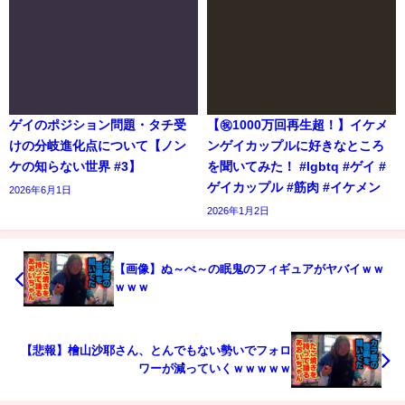
ゲイのポジション問題・タチ受
【㊗️1000万回再生超！】イケメ
けの分岐進化点について【ノン
ンゲイカップルに好きなところ
ケの知らない世界 #3】
を聞いてみた！ #lgbtq #ゲイ #
ゲイカップル #筋肉 #イケメン
2026年6月1日
2026年1月2日
【画像】ぬ～べ～の眠鬼のフィギュアがヤバイｗｗ
ｗｗｗ
【悲報】檜山沙耶さん、とんでもない勢いでフォロ
ワーが減っていくｗｗｗｗｗ