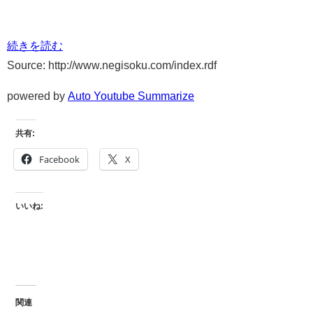
続きを読む
Source: http://www.negisoku.com/index.rdf
powered by
Auto Youtube Summarize
共有:
Facebook
X
いいね:
関連