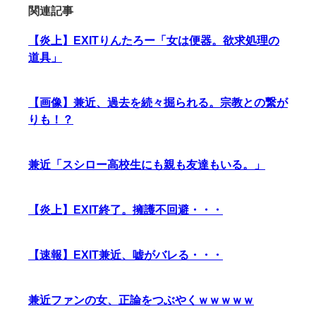
関連記事
【炎上】EXITりんたろー「女は便器。欲求処理の
道具」
【画像】兼近、過去を続々掘られる。宗教との繋が
りも！？
兼近「スシロー高校生にも親も友達もいる。」
【炎上】EXIT終了。擁護不回避・・・
【速報】EXIT兼近、嘘がバレる・・・
兼近ファンの女、正論をつぶやくｗｗｗｗｗ