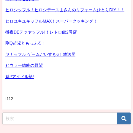
ヒロシッフル！ヒロシデース山さんのリフォームひとりDIY！！
ヒロユキユキッフルMAX！スーパークッキング！
徹夜DEテツヤッフル!！レトロ館2号店！
剛Q超児ともっふる！
ヤナッフル ゲームだいすき6！放送局
ヒウラー総統の野望
魁!!アイドル塾!
t112