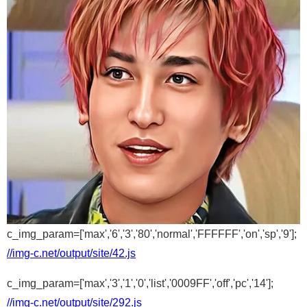
c_img_param=['max','6','3','80','normal','FFFFFF','on','sp','9'];
//img-c.net/output/site/42.js
c_img_param=['max','3','1','0','list','0009FF','off','pc','14'];
//img-c.net/output/site/292.js