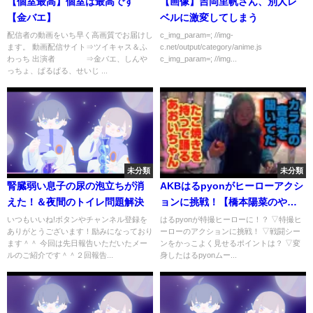
【個室最高】個室は最高です
【画像】吉岡里帆さん、別人レ
【金バエ】
ベルに激変してしまう
配信者の動画をいち早く高画質でお届けし
c_img_param=; //img-
ます。 動画配信サイト⇒ツイキャス＆ふ
c.net/output/category/anime.js
わっち 出演者 ⇒金バエ、しんや
c_img_param=; //img...
っちょ、ぱるぱる、せいじ ...
未分類
未分類
腎臓弱い息子の尿の泡立ちが消
AKBはるpyonがヒーローアクシ
えた！＆夜間のトイレ問題解決
ョンに挑戦！【橋本陽菜のやっ
てみっちゃ】
いつもいいね!ボタンやチャンネル登録を
はるpyonが特撮ヒーローに！？ ▽特撮ヒ
ありがとうございます！励みになっており
ーローのアクションに挑戦！ ▽戦闘シー
ます＾＾ 今回は先日報告いただいたメー
ンをかっこよく見せるポイントは？ ▽変
ルのご紹介です＾＾２回報告...
身したはるpyonムー...