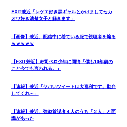
EXIT兼近「レゲエ好き黒ギャルとかけましてセカ
オワ好き清楚女子と解きます」
【画像】兼近、配信中に着ている服で視聴者を煽る
ｗｗｗｗｗ
【EXIT兼近】寿司ペロ少年に同情「僕も10年前の
こと今でも言われる。」
【速報】兼近「ヤバいツイートは大喜利です。勘弁
してくれ～」
【速報】兼近、強盗首謀者４人のうち「２人」と面
識があった