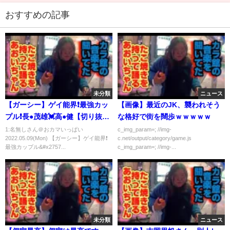
おすすめの記事
未分類
ニュース
【ガーシー】ゲイ能界❗️最強カッ
【画像】最近のJK、襲われそう
プル❗️長●茂雄💓高●健【切り抜
な格好で街を闊歩ｗｗｗｗｗ
き】
1:名無しさん＠おカマいっぱい
c_img_param=; //img-
2022.05.09(Mon) 【ガーシー】ゲイ能界❗️
c.net/output/category/game.js
最強カップル&#x2757...
c_img_param=; //img-...
未分類
ニュース