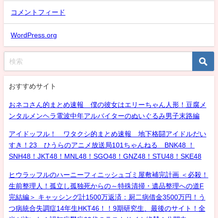
コメントフィード
WordPress.org
おすすめサイト
おネコさん的まとめ速報 僕の彼女はエリーちゃん人形！豆腐メ
ンタルメンヘラ電波中年アルバイターのぬいぐるみ男子末路編
アイドッフル！ ワタクシ的まとめ速報 地下格闘アイドルだい
すき！23 ひうらのアニメ放送局101ちゃんねる BNK48 ！
SNH48！JKT48！MNL48！SGO48！GNZ48！STU48！SKE48
ヒウラッフルのハーニーフィニッシュゴミ屋敷補完計画 ＜必殺！
生前整理人！孤立し孤独死からの～特殊清掃・遺品整理への道F
完結編＞ キャッシング計1500万返済：厨二病借金3500万円！う
つ病統合失調症14年生HKT46！！9期研究生、最後のサイト！全