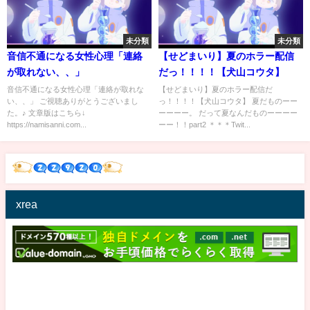
未分類
未分類
音信不通になる女性心理「連絡
【せどまいり】夏のホラー配信
が取れない、、」
だっ！！！！【犬山コウタ】
音信不通になる女性心理「連絡が取れな
【せどまいり】夏のホラー配信だ
い、、」 ご視聴ありがとうございまし
っ！！！！【犬山コウタ】 夏だものーー
た。♪ 文章版はこちら↓
ーーーー。 だって夏なんだものーーーー
https://namisanni.com...
ーー！！part2 ＊＊＊Twit...
xrea