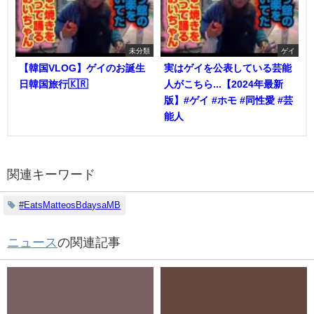
未分類
ゲイ
【韓国VLOG】ゲイのお誕生
実はゲイを公表している芸能
日韓国旅行🇰🇷
人がこちら...【2024年最新
版】#ゲイ #ホモ #同性愛 #芸
能人
関連キーワード
#EatsMatteosBdaysaMB
ニュース
の関連記事