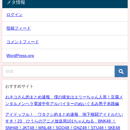
メタ情報
ログイン
投稿フィード
コメントフィード
WordPress.org
おすすめサイト
おネコさん的まとめ速報 僕の彼女はエリーちゃん人形！豆腐メ
ンタルメンヘラ電波中年アルバイターのぬいぐるみ男子末路編
アイドッフル！ ワタクシ的まとめ速報 地下格闘アイドルだい
すき！23 ひうらのアニメ放送局101ちゃんねる BNK48 ！
SNH48！JKT48！MNL48！SGO48！GNZ48！STU48！SKE48