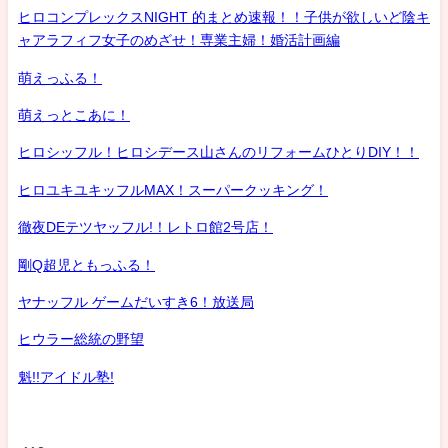
ヒロコンプレックスNIGHT 的まとめ速報！！子供が欲しいど陰キ
ャアラフィフ女子のめざせ！専業主婦！婚活計画編
萌えっふる！
萌えっとこあに！
ヒロシッフル！ヒロシデース山さんのリフォームひとりDIY！！
ヒロユキユキッフルMAX！スーパークッキング！
徹夜DEテツヤッフル!！レトロ館2号店！
剛Q超児ともっふる！
ヤナッフル ゲームだいすき6！放送局
ヒウラー総統の野望
魁!!アイドル塾!