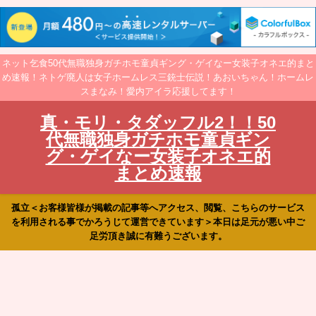
ネット乞食50代無職独身ガチホモ童貞ギング・ゲイなー女装子オネエ的まと
め速報！ネトゲ廃人は女子ホームレス三銃士伝説！あおいちゃん！ホームレ
スまなみ！愛内アイラ応援してます！
真・モリ・タダッフル2！！50
代無職独身ガチホモ童貞ギン
グ・ゲイなー女装子オネエ的
まとめ速報
孤立＜お客様皆様が掲載の記事等へアクセス、閲覧、こちらのサービス
を利用される事でかろうじて運営できています＞本日は足元が悪い中ご
足労頂き誠に有難うございます。