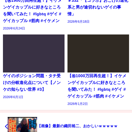
【㊗️1900万回再生超！】イケメ
＃332「【コラボ】おこげの進化
ンゲイカップルに好きなところ
系と男が途切れないゲイの事
を聞いてみた！ #lgbtq #ゲイ #
情」
ゲイカップル #筋肉 #イケメン
2026年6月18日
2026年6月24日
ゲイのポジション問題・タチ受
【㊗️1000万回再生超！】イケメ
けの分岐進化点について【ノン
ンゲイカップルに好きなところ
ケの知らない世界 #3】
を聞いてみた！ #lgbtq #ゲイ #
ゲイカップル #筋肉 #イケメン
2026年6月1日
2026年1月2日
【画像】最新の織田裕二、おかしいｗｗｗｗｗ