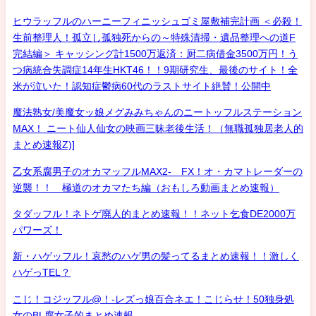
ヒウラッフルのハーニーフィニッシュゴミ屋敷補完計画 ＜必殺！
生前整理人！孤立し孤独死からの～特殊清掃・遺品整理への道F
完結編＞ キャッシング計1500万返済：厨二病借金3500万円！う
つ病統合失調症14年生HKT46！！9期研究生、最後のサイト！全
米が泣いた！認知症鬱病60代のラストサイト絶賛！公開中
魔法熟女/美魔女ッ娘メグみみちゃんのニートッフルステーション
MAX！ ニート仙人仙女の映画三昧老後生活！（無職孤独居老人的
まとめ速報Z)]
乙女系腐男子のオカマッフルMAX2- FX！オ・カマトレーダーの
逆襲！！ 極道のオカマたち編（おもしろ動画まとめ速報）
タダッフル！ネトゲ廃人的まとめ速報！！ネット乞食DE2000万
パワーズ！
新・ハゲッフル！哀愁のハゲ男の髪ってるまとめ速報！！激しく
ハゲっTEL？
こじ！コジッフル@！-レズっ娘百合ネエ！こじらせ！50独身処
女のBL腐女子的まとめ速報-