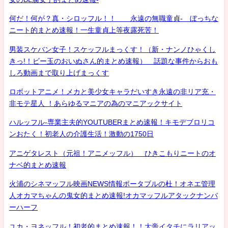
何だ！何が？真・シロッフル！！ 永遠の無職童貞- ぼっちな
ニート的まとめ速報！一生童貞上等夜露死苦！
男装スケバン女子！スケッフルまっくす！（新・ナンノひゃくし
きっ!！ビー玉のおいぬさん的まとめ速報） 話題な事件からおも
しろ動画まで取り上げまっくす
ロボットアニメ！メカと美少女キャラだいすき永遠の非リア充・
非モテ星人 ！あらゆるマニアの為のマニアックサイト
ハルッフル-専業主夫的YOUTUBERまとめ速報！キモデブロリコ
ンおたく！初老人の介護生活！激動の1750日
アニゲタレスト（元祖！アニメッフル） ひきこもりニートのオ
ナベ的まとめ速報
火浦のシネマッフル映画NEWS情報ポータブルの杜！オネエ管理
人オカマちゃんの鬼女的まとめ速報!オカマッフルアタックナンバ
ーハーフ
ユカ・ヨネッフル！初老的まとめ速報！！大帝イタチにラリアッ