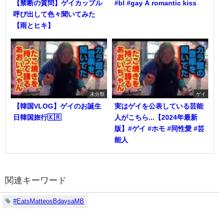
【禁断の質問】ゲイカップル
#bl #gay A romantic kiss
呼び出して色々聞いてみた
【雨とヒキ】
未分類
ゲイ
【韓国VLOG】ゲイのお誕生
実はゲイを公表している芸能
日韓国旅行🇰🇷
人がこちら...【2024年最新
版】#ゲイ #ホモ #同性愛 #芸
能人
関連キーワード
#EatsMatteosBdaysaMB