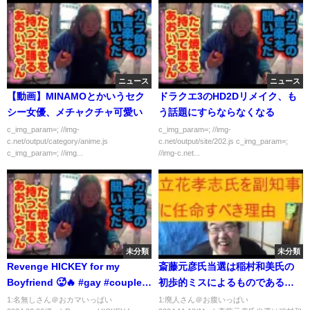
ニュース
ニュース
【動画】MINAMOとかいうセク
ドラクエ3のHD2Dリメイク、も
シー女優、メチャクチャ可愛い
う話題にすらならなくなる
c_img_param=; //img-
c_img_param=; //img-
c.net/output/category/anime.js
c.net/output/site/202.js c_img_param=;
c_img_param=; //img...
//img-c.net...
未分類
未分類
Revenge HICKEY for my
斎藤元彦氏当選は稲村和美氏の
Boyfriend 🥵🔥 #gay #couple
初歩的ミスによるものである
#bl
兵庫県知事選挙の結果について
1:名無しさん＠おカマいっぱい
1:廃人さん＠お腹いっぱい