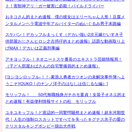
ト！害獣神アリ・ガー被害に必殺！パイルドライバー
おネコさん的まとめ速報 僕の彼女はエリーちゃん人形！豆腐メ
ンタルメンヘラ電波中年アルバイターのぬいぐるみ男子末路編
スケバン！デカッフルまっくす（デカい強い2次元嫁だいすき子
供部屋おじさんヒロシ之古惑仔的まとめ速報）話題な動画取り上
げMAX！デカいは正義刑事編
アキヨッフル-！ネオニートスケ番長のエキストラ芸能情報局！
（子ども部屋おばさんの自宅警備員的まとめ速報）
[ヨシヨシロッフル-！！-素浪人勇者カツオンの未解決事件簿へよ
うこそYOUKO！のナンノ洋子のはなしは信じるな編）]
モリッフル！ 50代無職独身ガチホモ童貞！女装子オネエ的ま
とめ速報！有益便利情報サイトの杜 モリッフル
ユキユキッフル！ど底辺的一同驚愕騒然まとめ速報！超氷河期世
代！人生の強制ロスカットですべてを失ったキグナス氷子の愛の
クリスタルキングボンビー脱出大作戦