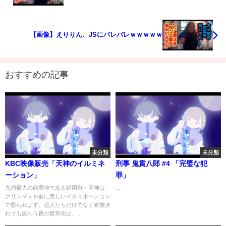
【画像】えりりん、JSにバレバレｗｗｗｗｗ
おすすめの記事
未分類
未分類
KBC映像販売「天神のイルミネ
刑事 鬼貫八郎 #4 「完璧な犯
ーション」
罪」
九州最大の商業地である福岡市・天神は、
...
クリスマスを前に美しいイルミネーション
で彩られます。恋人たちだけでなく家族連
れでも賑わう夜の繁華街は、...