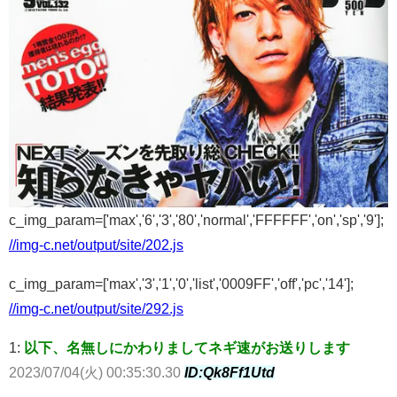
c_img_param=['max','6','3','80','normal','FFFFFF','on','sp','9'];
//img-c.net/output/site/202.js
c_img_param=['max','3','1','0','list','0009FF','off','pc','14'];
//img-c.net/output/site/292.js
1:
以下、名無しにかわりましてネギ速がお送りします
2023/07/04(火) 00:35:30.30
ID:Qk8Ff1Utd