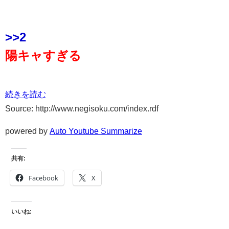
>>2
陽キャすぎる
続きを読む
Source: http://www.negisoku.com/index.rdf
powered by
Auto Youtube Summarize
共有:
Facebook
X
いいね: