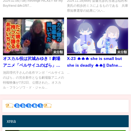
2024.02.06(Tue) Revenge HICKEY for my
2024.11.18(Mon) 斎藤元彦氏当選は稲村和
Boyfriend &#x1f97...
美氏の初歩的ミスによるものである 兵庫
県知事選挙の結果につい...
未分類
未分類
オスカル役は沢城みゆき！劇場
X-23 🔥🔥🔥 she is small but
アニメ「ベルサイユのばら」特
she is deadly 🔥🔥|| Dafne
報解禁
Keen ❤️❤️❤️ || logan-
池田理代子さんの名作マンガ「ベルサイユ
...
のばら」の完全新作となる劇場版アニメの
Wolverine 🔥🔥
特報映像が7月2日、公開された。オスカ
ル・フランソワ・ド・ジャル...
xrea