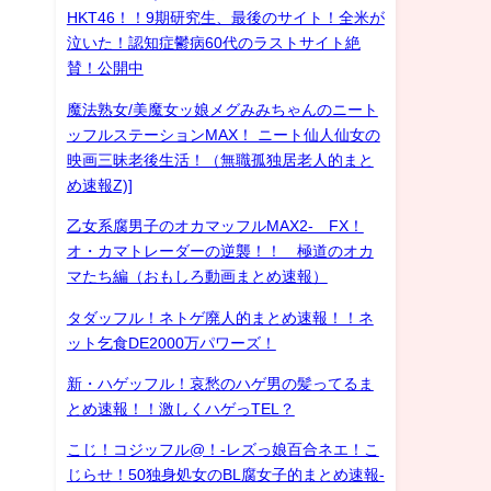
HKT46！！9期研究生、最後のサイト！全米が
泣いた！認知症鬱病60代のラストサイト絶
賛！公開中
魔法熟女/美魔女ッ娘メグみみちゃんのニート
ッフルステーションMAX！ ニート仙人仙女の
映画三昧老後生活！（無職孤独居老人的まと
め速報Z)]
乙女系腐男子のオカマッフルMAX2- FX！
オ・カマトレーダーの逆襲！！ 極道のオカ
マたち編（おもしろ動画まとめ速報）
タダッフル！ネトゲ廃人的まとめ速報！！ネ
ット乞食DE2000万パワーズ！
新・ハゲッフル！哀愁のハゲ男の髪ってるま
とめ速報！！激しくハゲっTEL？
こじ！コジッフル@！-レズっ娘百合ネエ！こ
じらせ！50独身処女のBL腐女子的まとめ速報-