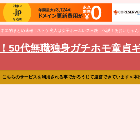
オネエ的まとめ速報！ネトゲ廃人は女子ホームレス三銃士伝説！あおいちゃん
！50代無職独身ガチホモ童貞
、こちらのサービスを利用される事でかろうじて運営できています＞本