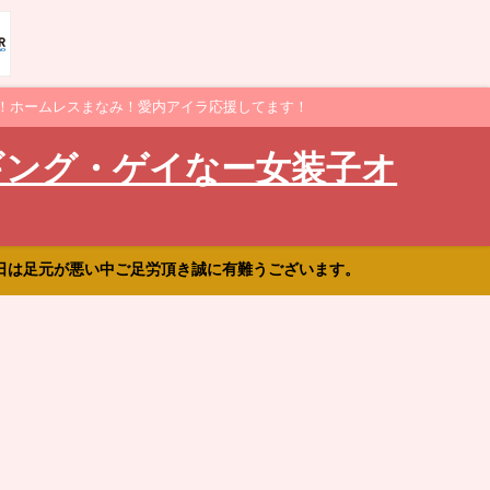
！ホームレスまなみ！愛内アイラ応援してます！
ギング・ゲイなー女装子オ
日は足元が悪い中ご足労頂き誠に有難うございます。