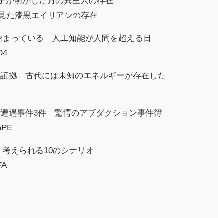
の息子が明かした月の異星人の存在
員が見た漆黒エイリアンの存在
に始まっている 人工知能が人間を超える日
D4
た証拠 古代には未知のエネルギーが存在した
遭遇事件3件 驚愕のアブダクション事件簿
mPE
 考えられる10のシナリオ
FA