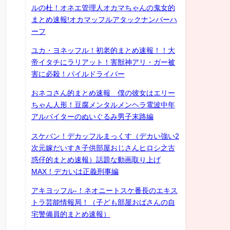
ルの杜！オネエ管理人オカマちゃんの鬼女的
まとめ速報!オカマッフルアタックナンバーハ
ーフ
ユカ・ヨネッフル！初老的まとめ速報！！大
帝イタチにラリアット！害獣神アリ・ガー被
害に必殺！パイルドライバー
おネコさん的まとめ速報 僕の彼女はエリー
ちゃん人形！豆腐メンタルメンヘラ電波中年
アルバイターのぬいぐるみ男子末路編
スケバン！デカッフルまっくす（デカい強い2
次元嫁だいすき子供部屋おじさんヒロシ之古
惑仔的まとめ速報）話題な動画取り上げ
MAX！デカいは正義刑事編
アキヨッフル-！ネオニートスケ番長のエキス
トラ芸能情報局！（子ども部屋おばさんの自
宅警備員的まとめ速報）