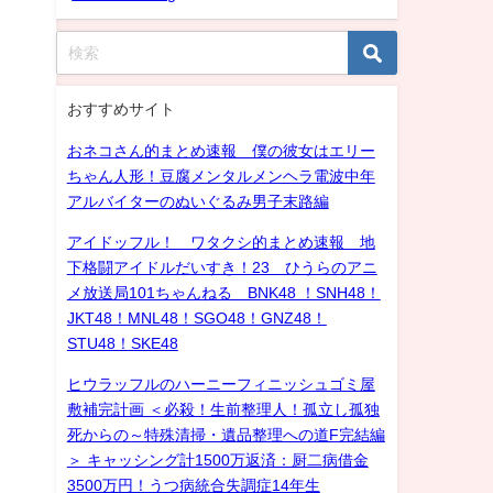
おすすめサイト
おネコさん的まとめ速報 僕の彼女はエリー
ちゃん人形！豆腐メンタルメンヘラ電波中年
アルバイターのぬいぐるみ男子末路編
アイドッフル！ ワタクシ的まとめ速報 地
下格闘アイドルだいすき！23 ひうらのアニ
メ放送局101ちゃんねる BNK48 ！SNH48！
JKT48！MNL48！SGO48！GNZ48！
STU48！SKE48
ヒウラッフルのハーニーフィニッシュゴミ屋
敷補完計画 ＜必殺！生前整理人！孤立し孤独
死からの～特殊清掃・遺品整理への道F完結編
＞ キャッシング計1500万返済：厨二病借金
3500万円！うつ病統合失調症14年生