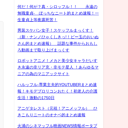
何だ！何が？真・シロッフル！！ 永遠の
無職童貞- ぼっちなニート的まとめ速報！一
生童貞上等夜露死苦！
男装スケバン女子！スケッフルまっくす！
（新・ナンノひゃくしきっ!！ビー玉のおいぬ
さん的まとめ速報） 話題な事件からおもし
ろ動画まで取り上げまっくす
ロボットアニメ！メカと美少女キャラだいす
き永遠の非リア充・非モテ星人 ！あらゆるマ
ニアの為のマニアックサイト
ハルッフル-専業主夫的YOUTUBERまとめ速
報！キモデブロリコンおたく！初老人の介護
生活！激動の1750日
アニゲタレスト（元祖！アニメッフル） ひ
きこもりニートのオナベ的まとめ速報
火浦のシネマッフル映画NEWS情報ポータブ