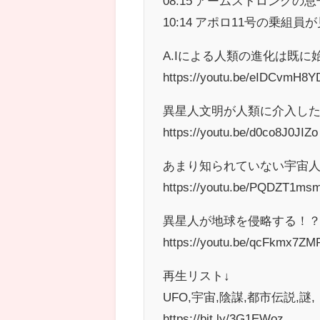
08:15 アームストロング
10:14 アポロ11号の乗組
A.Iによる人類の進化は既
https://youtu.be/eIDCvmH8Y
異星人文明が人類に介入し
https://youtu.be/d0co8J0JIZo
あまり知られていない宇宙人
https://youtu.be/PQDZT1ms
異星人が地球を侵略する！？
https://youtu.be/qcFkmx7ZM
再生リスト↓
UFO,宇宙,陰謀,都市伝説,謎,
https://bit.ly/3G1EWoz