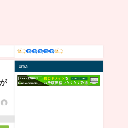
xrea
が