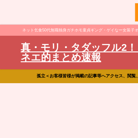
ネット乞食50代無職独身ガチホモ童貞ギング・ゲイなー女装子
真・モリ・タダッフル2！
ネエ的まとめ速報
孤立＜お客様皆様が掲載の記事等へアクセス、閲覧