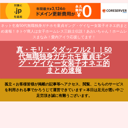
ネット乞食50代無職独身ガチホモ童貞ギング・ゲイなー女装子オネエ的まと
め速報！ネトゲ廃人は女子ホームレス三銃士伝説！あおいちゃん！ホームレ
スまなみ！愛内アイラ応援してます！
真・モリ・タダッフル2！！50
代無職独身ガチホモ童貞ギン
グ・ゲイなー女装子オネエ的
まとめ速報
孤立＜お客様皆様が掲載の記事等へアクセス、閲覧、こちらのサービス
を利用される事でかろうじて運営できています＞本日は足元が悪い中ご
足労頂き誠に有難うございます。