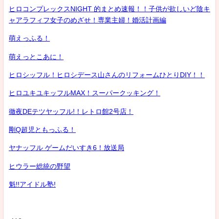
ヒロコンプレックスNIGHT 的まとめ速報！！子供が欲しいど陰キ
ャアラフィフ女子のめざせ！専業主婦！婚活計画編
萌えっふる！
萌えっとこあに！
ヒロシッフル！ヒロシデース山さんのリフォームひとりDIY！！
ヒロユキユキッフルMAX！スーパークッキング！
徹夜DEテツヤッフル!！レトロ館2号店！
剛Q超児ともっふる！
ヤナッフル ゲームだいすき6！放送局
ヒウラー総統の野望
魁!!アイドル塾!