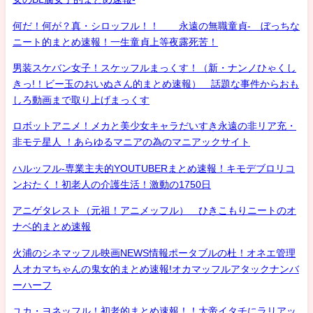
何だ！何が？真・シロッフル！！ 永遠の無職童貞- ぼっちな
ニート的まとめ速報！一生童貞上等夜露死苦！
男装スケバン女子！スケッフルまっくす！（新・ナンノひゃくし
きっ!！ビー玉のおいぬさん的まとめ速報） 話題な事件からおも
しろ動画まで取り上げまっくす
ロボットアニメ！メカと美少女キャラだいすき永遠の非リア充・
非モテ星人 ！あらゆるマニアの為のマニアックサイト
ハルッフル-専業主夫的YOUTUBERまとめ速報！キモデブロリコ
ンおたく！初老人の介護生活！激動の1750日
アニゲタレスト（元祖！アニメッフル） ひきこもりニートのオ
ナベ的まとめ速報
火浦のシネマッフル映画NEWS情報ポータブルの杜！オネエ管理
人オカマちゃんの鬼女的まとめ速報!オカマッフルアタックナンバ
ーハーフ
ユカ・ヨネッフル！初老的まとめ速報！！大帝イタチにラリアッ