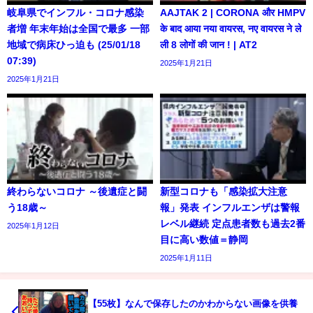
岐阜県でインフル・コロナ感染
AAJTAK 2 | CORONA और HMPV
者増 年末年始は全国で最多 一部
के बाद आया नया वायरस, नए वायरस ने ले
地域で病床ひっ迫も (25/01/18
ली 8 लोगों की जान ! | AT2
07:39)
2025年1月21日
2025年1月21日
終わらないコロナ ～後遺症と闘
新型コロナも「感染拡大注意
う18歳～
報」発表 インフルエンザは警報
レベル継続 定点患者数も過去2番
2025年1月12日
目に高い数値＝静岡
2025年1月11日
【55枚】なんで保存したのかわからない画像を供養