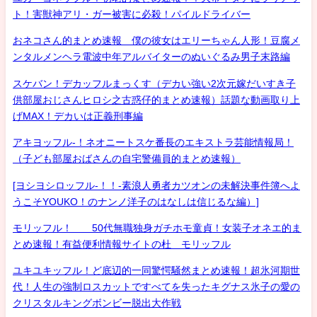
ト！害獣神アリ・ガー被害に必殺！パイルドライバー
おネコさん的まとめ速報 僕の彼女はエリーちゃん人形！豆腐メ
ンタルメンヘラ電波中年アルバイターのぬいぐるみ男子末路編
スケバン！デカッフルまっくす（デカい強い2次元嫁だいすき子
供部屋おじさんヒロシ之古惑仔的まとめ速報）話題な動画取り上
げMAX！デカいは正義刑事編
アキヨッフル-！ネオニートスケ番長のエキストラ芸能情報局！
（子ども部屋おばさんの自宅警備員的まとめ速報）
[ヨシヨシロッフル-！！-素浪人勇者カツオンの未解決事件簿へよ
うこそYOUKO！のナンノ洋子のはなしは信じるな編）]
モリッフル！ 50代無職独身ガチホモ童貞！女装子オネエ的ま
とめ速報！有益便利情報サイトの杜 モリッフル
ユキユキッフル！ど底辺的一同驚愕騒然まとめ速報！超氷河期世
代！人生の強制ロスカットですべてを失ったキグナス氷子の愛の
クリスタルキングボンビー脱出大作戦