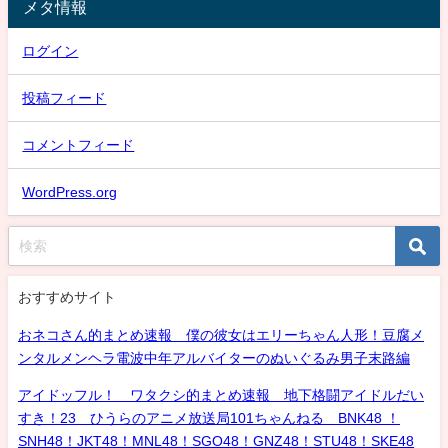
メタ情報
ログイン
投稿フィード
コメントフィード
WordPress.org
おすすめサイト
おネコさん的まとめ速報 僕の彼女はエリーちゃん人形！豆腐メ
ンタルメンヘラ電波中年アルバイターのぬいぐるみ男子末路編
アイドッフル！ ワタクシ的まとめ速報 地下格闘アイドルだい
すき！23 ひうらのアニメ放送局101ちゃんねる BNK48 ！
SNH48！JKT48！MNL48！SGO48！GNZ48！STU48！SKE48