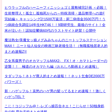
ヒウラッフルのハーニーフィニッシュゴミ屋敷補完計画 ＜必殺！
生前整理人！孤立し孤独死からの～特殊清掃・遺品整理への道F
完結編＞ キャッシング計1500万返済：厨二病借金3500万円！う
つ病統合失調症14年生HKT46！！9期研究生、最後のサイト！全
米が泣いた！認知症鬱病60代のラストサイト絶賛！公開中
魔法熟女/美魔女ッ娘メグみみちゃんのニートッフルステーション
MAX！ ニート仙人仙女の映画三昧老後生活！（無職孤独居老人的
まとめ速報Z)]
乙女系腐男子のオカマッフルMAX2- FX！オ・カマトレーダーの
逆襲！！ 極道のオカマたち編（おもしろ動画まとめ速報）
タダッフル！ネトゲ廃人的まとめ速報！！ネット乞食DE2000万
パワーズ！
新・ハゲッフル！哀愁のハゲ男の髪ってるまとめ速報！！激しく
ハゲっTEL？
こじ！コジッフル@！-レズっ娘百合ネエ！こじらせ！50独身処
女のBL腐女子的まとめ速報-