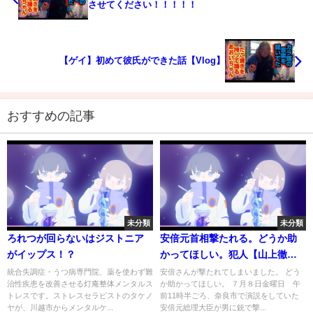
させてください！！！！！
【ゲイ】初めて彼氏ができた話【Vlog】
おすすめの記事
未分類
未分類
ろれつが回らないはジストニア
安倍元首相撃たれる。どうか助
がイップス！？
かってほしい。犯人【山上徹
也】確保。
統合失調症・うつ病専門院、薬を使わず難
安倍さんが撃たれてしまいました。 どう
治性疾患を改善させる灯庵整体メンタルス
か助かってほしい。 ７月８日金曜日 午
トレスです。ストレスセラピストのタケノ
前11時半ごろ、奈良市で演説をしていた
ヤが、川越市からメンタルケ...
安倍元総理大臣が男に銃で撃...