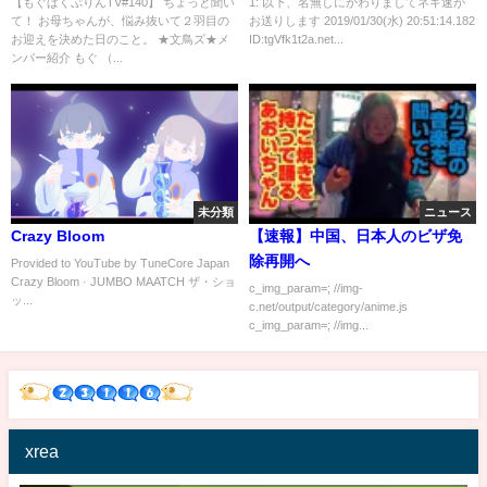
【もぐぱくぷりんTV#140】 ちょっと聞い
1: 以下、名無しにかわりましてネギ速が
て！ お母ちゃんが、悩み抜いて２羽目の
お送りします 2019/01/30(水) 20:51:14.182
お迎えを決めた日のこと。 ★文鳥ズ★メ
ID:tgVfk1t2a.net...
ンバー紹介 もぐ （...
未分類
ニュース
Crazy Bloom
【速報】中国、日本人のビザ免
除再開へ
Provided to YouTube by TuneCore Japan
Crazy Bloom · JUMBO MAATCH ザ・ショ
c_img_param=; //img-
ッ...
c.net/output/category/anime.js
c_img_param=; //img...
xrea