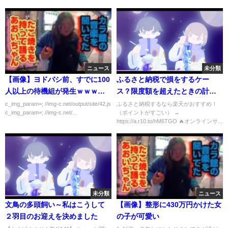
ニュース
未分類
【画像】ヨドバシ前、すでに100
ふるさと納税で損をするケー
人以上の待機組が発生ｗｗｗｗ
ス？限度額を超えたときの計算
ｗ
を税理士がやってみた！【意外
c_img_param=; //img-c.net/output/site/42.js
ふるさと納税するなら楽天がおすすめ！
c_img_param=; //img-c.net/...
（ポイントがすごい） →
な結果？】
https://a.r10.to/hM6TGO 🔥オンラインサ...
未分類
ニュース
文鳥の多頭飼い～私はこうして
【画像】整形に430万円かけた女
２羽目のお迎えを決めました
の子が可愛い