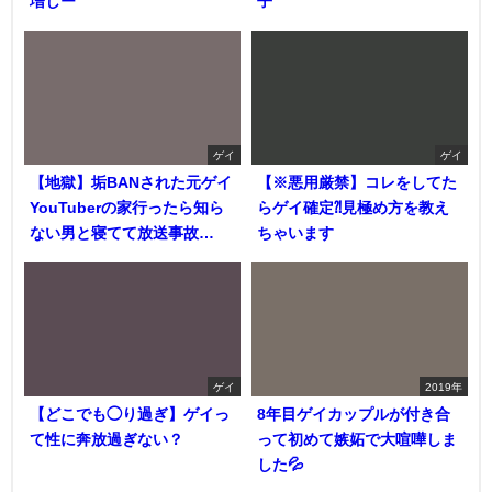
増しー
子
ゲイ
ゲイ
【地獄】垢BANされた元ゲイ
【※悪用厳禁】コレをしてた
YouTuberの家行ったら知ら
らゲイ確定⁈見極め方を教え
ない男と寝てて放送事故…
ちゃいます
ゲイ
2019年
【どこでも◯り過ぎ】ゲイっ
8年目ゲイカップルが付き合
て性に奔放過ぎない？
って初めて嫉妬で大喧嘩しま
した💦