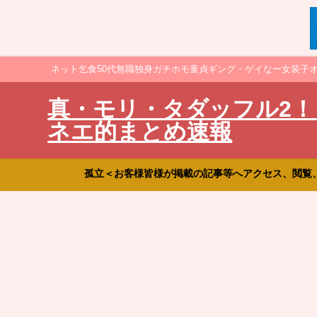
ネット乞食50代無職独身ガチホモ童貞ギング・ゲイなー女装子
真・モリ・タダッフル2！
ネエ的まとめ速報
孤立＜お客様皆様が掲載の記事等へアクセス、閲覧