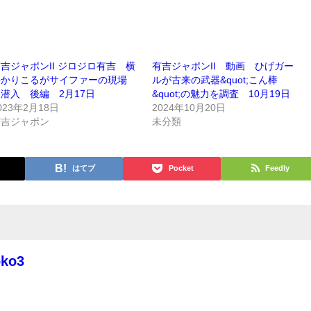
吉ジャポンII ジロジロ有吉 横
有吉ジャポンII 動画 ひげガー
井かりこるがサイファーの現場
ルが古来の武器&quot;こん棒
潜入 後編 2月17日
&quot;の魅力を調査 10月19日
023年2月18日
2024年10月20日
有吉ジャポン
未分類
はてブ
Pocket
Feedly
oko3