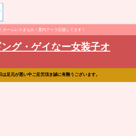
！ホームレスまなみ！愛内アイラ応援してます！
ギング・ゲイなー女装子オ
日は足元が悪い中ご足労頂き誠に有難うございます。