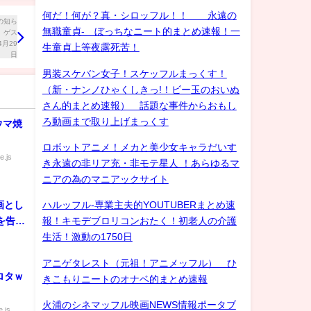
何だ！何が？真・シロッフル！！ 永遠の
無職童貞- ぼっちなニート的まとめ速報！一
生童貞上等夜露死苦！
男装スケバン女子！スケッフルまっくす！
（新・ナンノひゃくしきっ!！ビー玉のおいぬ
さん的まとめ速報） 話題な事件からおもし
ろ動画まで取り上げまっくす
ウマ焼
ロボットアニメ！メカと美少女キャラだいす
e.js
き永遠の非リア充・非モテ星人 ！あらゆるマ
ニアの為のマニアックサイト
画とし
ハルッフル-専業主夫的YOUTUBERまとめ速
を告げ
報！キモデブロリコンおたく！初老人の介護
生活！激動の1750日
アニゲタレスト（元祖！アニメッフル） ひ
ロタｗ
きこもりニートのオナベ的まとめ速報
火浦のシネマッフル映画NEWS情報ポータブ
.js