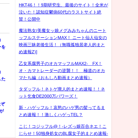
HKT46！！9期研究生、最後のサイト！全米が
泣いた！認知症鬱病60代のラストサイト絶
賛！公開中
魔法熟女/美魔女ッ娘メグみみちゃんのニート
ッフルステーションMAX！ ニート仙人仙女の
動
映画三昧老後生活！（無職孤独居老人的まと
ーを
め速報Z)]
乙女系腐男子のオカマッフルMAX2- FX！
オ・カマトレーダーの逆襲！！ 極道のオカ
動
マたち編（おもしろ動画まとめ速報）
した
タダッフル！ネトゲ廃人的まとめ速報！！ネ
ット乞食DE2000万パワーズ！
犬ぞ
新・ハゲッフル！哀愁のハゲ男の髪ってるま
が
とめ速報！！激しくハゲっTEL？
こじ！コジッフル@！-レズっ娘百合ネエ！こ
じらせ！50独身処女のBL腐女子的まとめ速報-