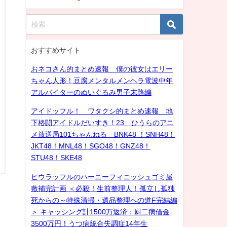
おすすめサイト
おネコさん的まとめ速報 僕の彼女はエリー
ちゃん人形！豆腐メンタルメンヘラ電波中年
アルバイターのぬいぐるみ男子末路編
アイドッフル！ ワタクシ的まとめ速報 地
下格闘アイドルだいすき！23 ひうらのアニ
メ放送局101ちゃんねる BNK48 ！SNH48！
JKT48！MNL48！SGO48！GNZ48！
STU48！SKE48
ヒウラッフルのハーニーフィニッシュゴミ屋
敷補完計画 ＜必殺！生前整理人！孤立し孤独
死からの～特殊清掃・遺品整理への道F完結編
＞ キャッシング計1500万返済：厨二病借金
3500万円！うつ病統合失調症14年生