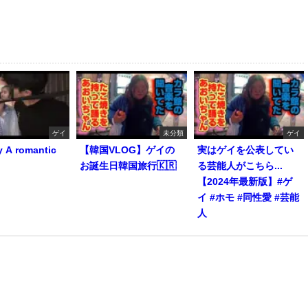
ゲイ
未分類
ゲイ
y A romantic
【韓国VLOG】ゲイの
実はゲイを公表してい
お誕生日韓国旅行🇰🇷
る芸能人がこちら...
【2024年最新版】#ゲ
イ #ホモ #同性愛 #芸能
人