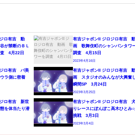
ロジロ有吉 動
有吉ジャポンII ジロジロ有吉 
関谷が禁断のＢＬ
画 歌舞伎町のシャンパンタワ
査 4月22日
調査 4月15日
2023年4月16日
ロジロ有吉 バ美
有吉ジャポンII ジロジロ有吉 
のウラ側に密着
画 スタジオのみんなが大興奮
瞬間SP 3月24日
2023年3月25日
ロジロ有吉 新世
有吉ジャポンII ジロジロ有吉 
生態を体当たり潜
りレースにぽんぽこ高木ひとみ○
挑戦 3月3日
2023年3月4日