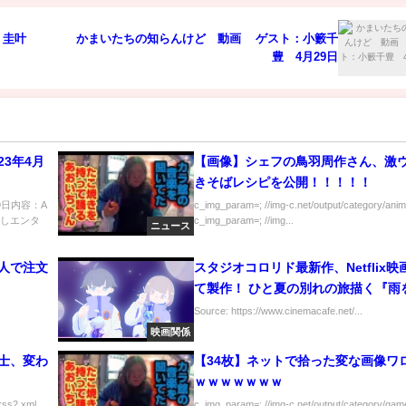
ト：圭叶
かまいたちの知らんけど 動画 ゲスト：小籔千
豊 4月29日
023年4月
【画像】シェフの鳥羽周作さん、激
きそばレシピを公開！！！！！
29日内容：A
c_img_param=; //img-c.net/output/category/anim
ボしエンタ
c_img_param=; //img...
ニュース
人で注文
スタジオコロリド最新作、Netflix映
て製作！ ひと夏の別れの旅描く『雨
る漂流団地』映像公開
Source: https://www.cinemacafe.net/...
映画関係
士、変わ
【34枚】ネットで拾った変な画像ワ
ｗｗｗｗｗｗｗ
ss2.xml...
c_img_param=; //img-c.net/output/category/game