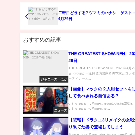
二軒目どうする? ツマミのハナシ ゲス
4月29日
おすすめの記事
THE GREATEST SHOW-NEN 2
29日
THE GREATEST SHOW-NEN 2023年4月
ぇ! groupが一流舞台演出家＆脚本家とコラ
ーティナーと...
ジャニーズ ほか
【画像】マックの２人用セットを1
して食べきれる自信ある？
c_img_param=; //img-c.net/output/site/202.js
c_img_param=; //img-c.net...
ニュース
【悲報】ドラクエ3リメイクの女戦
り果てた姿で登場してしまう
Source: https://newmatosoku.com/feed/main/r