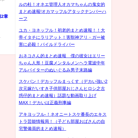
ルの杜！オネエ管理人オカマちゃんの鬼女的
まとめ速報!オカマッフルアタックナンバーハ
第2章
ーフ
ユカ・ヨネッフル！初老的まとめ速報！！大
.
帝イタチにラリアット！害獣神アリ・ガー被
害に必殺！パイルドライバー
おネコさん的まとめ速報 僕の彼女はエリー
ちゃん人形！豆腐メンタルメンヘラ電波中年
アルバイターのぬいぐるみ男子末路編
スケバン！デカッフルまっくす（デカい強い2
次元嫁だいすき子供部屋おじさんヒロシ之古
惑仔的まとめ速報）話題な動画取り上げ
MAX！デカいは正義刑事編
アキヨッフル-！ネオニートスケ番長のエキス
トラ芸能情報局！（子ども部屋おばさんの自
宅警備員的まとめ速報）