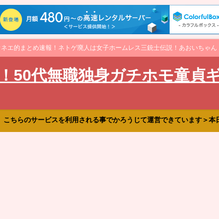
オネエ的まとめ速報！ネトゲ廃人は女子ホームレス三銃士伝説！あおいちゃん
！50代無職独身ガチホモ童貞
、こちらのサービスを利用される事でかろうじて運営できています＞本