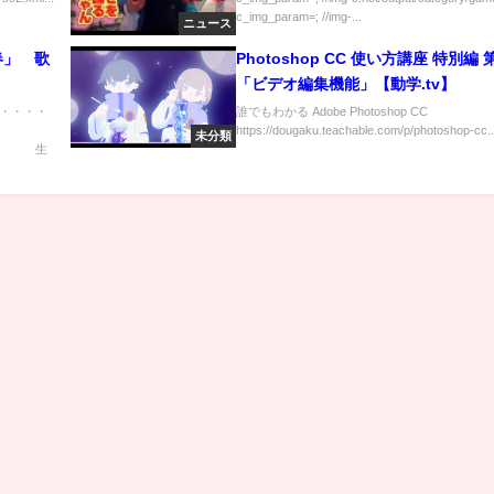
c_img_param=; //img-...
ニュース
春」 歌
Photoshop CC 使い方講座 特別編 
「ビデオ編集機能」【動学.tv】
・・・・
誰でもわかる Adobe Photoshop CC
https://dougaku.teachable.com/p/photoshop-cc..
未分類
生