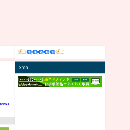
xrea
iroko3