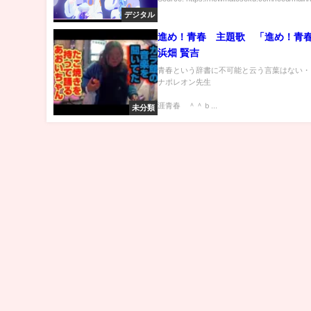
デジタル
進め！青春 主題歌 「進め！青
浜畑 賢吉
青春という辞書に不可能と云う言葉はない・
ナポレオン先生
涯青春 ＾＾ｂ...
未分類