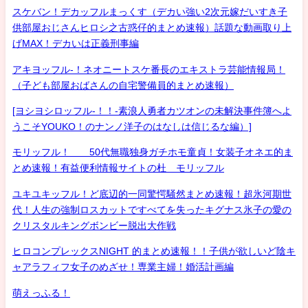
スケバン！デカッフルまっくす（デカい強い2次元嫁だいすき子
供部屋おじさんヒロシ之古惑仔的まとめ速報）話題な動画取り上
げMAX！デカいは正義刑事編
アキヨッフル-！ネオニートスケ番長のエキストラ芸能情報局！
（子ども部屋おばさんの自宅警備員的まとめ速報）
[ヨシヨシロッフル-！！-素浪人勇者カツオンの未解決事件簿へよ
うこそYOUKO！のナンノ洋子のはなしは信じるな編）]
モリッフル！ 50代無職独身ガチホモ童貞！女装子オネエ的ま
とめ速報！有益便利情報サイトの杜 モリッフル
ユキユキッフル！ど底辺的一同驚愕騒然まとめ速報！超氷河期世
代！人生の強制ロスカットですべてを失ったキグナス氷子の愛の
クリスタルキングボンビー脱出大作戦
ヒロコンプレックスNIGHT 的まとめ速報！！子供が欲しいど陰キ
ャアラフィフ女子のめざせ！専業主婦！婚活計画編
萌えっふる！