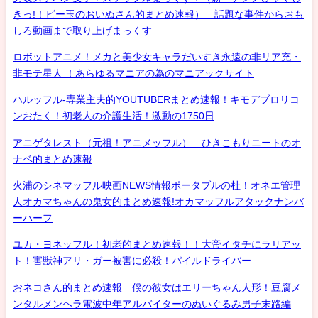
きっ!！ビー玉のおいぬさん的まとめ速報） 話題な事件からおも
しろ動画まで取り上げまっくす
ロボットアニメ！メカと美少女キャラだいすき永遠の非リア充・
非モテ星人 ！あらゆるマニアの為のマニアックサイト
ハルッフル-専業主夫的YOUTUBERまとめ速報！キモデブロリコ
ンおたく！初老人の介護生活！激動の1750日
アニゲタレスト（元祖！アニメッフル） ひきこもりニートのオ
ナベ的まとめ速報
火浦のシネマッフル映画NEWS情報ポータブルの杜！オネエ管理
人オカマちゃんの鬼女的まとめ速報!オカマッフルアタックナンバ
ーハーフ
ユカ・ヨネッフル！初老的まとめ速報！！大帝イタチにラリアッ
ト！害獣神アリ・ガー被害に必殺！パイルドライバー
おネコさん的まとめ速報 僕の彼女はエリーちゃん人形！豆腐メ
ンタルメンヘラ電波中年アルバイターのぬいぐるみ男子末路編