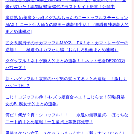
米が泣いた！認知症鬱病60代のラストサイト絶賛！公開中
魔法熟女/美魔女ッ娘メグみみちゃんのニートッフルステーション
MAX！ ニート仙人仙女の映画三昧老後生活！（無職孤独居老人的
まとめ速報Z)]
乙女系腐男子のオカマッフルMAX2- FX！オ・カマトレーダーの
逆襲！！ 極道のオカマたち編（おもしろ動画まとめ速報）
タダッフル！ネトゲ廃人的まとめ速報！！ネット乞食DE2000万
パワーズ！
新・ハゲッフル！哀愁のハゲ男の髪ってるまとめ速報！！激しく
ハゲっTEL？
こじ！コジッフル@！-レズっ娘百合ネエ！こじらせ！50独身処
女のBL腐女子的まとめ速報-
何だ！何が？真・シロッフル！！ 永遠の無職童貞- ぼっちな
ニート的まとめ速報！一生童貞上等夜露死苦！
男装スケバン女子！スケッフルまっくす！（新・ナンノひゃくし