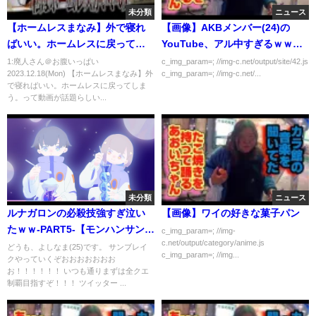
未分類
ニュース
【ホームレスまなみ】外で寝れ
【画像】AKBメンバー(24)の
ばいい。ホームレスに戻ってし
YouTube、アル中すぎるｗｗｗ
まう。
ｗｗ
1:廃人さん＠お腹いっぱい
c_img_param=; //img-c.net/output/site/42.js
2023.12.18(Mon) 【ホームレスまなみ】外
c_img_param=; //img-c.net/...
で寝ればいい。ホームレスに戻ってしま
う。って動画が話題らしい...
未分類
ニュース
ルナガロンの必殺技強すぎ泣い
【画像】ワイの好きな菓子パン
たｗｗ-PART5-【モンハンサンブ
c_img_param=; //img-
c.net/output/category/anime.js
レイク/全クエ制覇を目指して】
どうも、よしなま(25)です。 サンブレイ
c_img_param=; //img...
クやっていくぞおおおおおおお
お！！！！！！ いつも通りまずは全クエ
制覇目指すぞ！！！ ツイッター ...