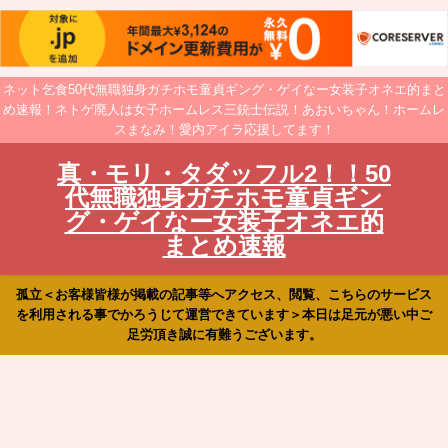
ネット乞食50代無職独身ガチホモ童貞ギング・ゲイなー女装子オネエ的まと
め速報！ネトゲ廃人は女子ホームレス三銃士伝説！あおいちゃん！ホームレ
スまなみ！愛内アイラ応援してます！
真・モリ・タダッフル2！！50
代無職独身ガチホモ童貞ギン
グ・ゲイなー女装子オネエ的
まとめ速報
孤立＜お客様皆様が掲載の記事等へアクセス、閲覧、こちらのサービス
を利用される事でかろうじて運営できています＞本日は足元が悪い中ご
足労頂き誠に有難うございます。