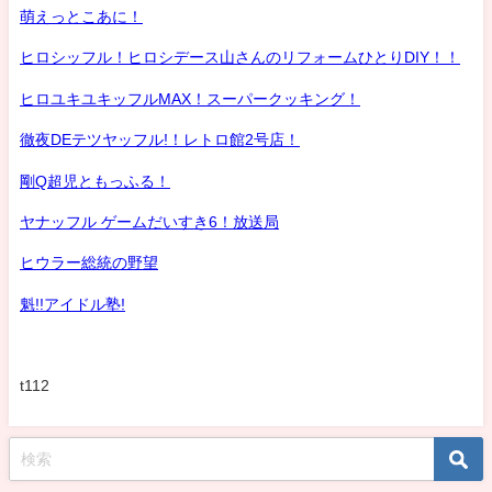
萌えっとこあに！
ヒロシッフル！ヒロシデース山さんのリフォームひとりDIY！！
ヒロユキユキッフルMAX！スーパークッキング！
徹夜DEテツヤッフル!！レトロ館2号店！
剛Q超児ともっふる！
ヤナッフル ゲームだいすき6！放送局
ヒウラー総統の野望
魁!!アイドル塾!
t112