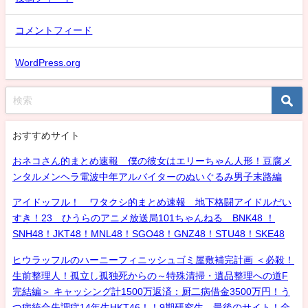
コメントフィード
WordPress.org
おすすめサイト
おネコさん的まとめ速報 僕の彼女はエリーちゃん人形！豆腐メ
ンタルメンヘラ電波中年アルバイターのぬいぐるみ男子末路編
アイドッフル！ ワタクシ的まとめ速報 地下格闘アイドルだい
すき！23 ひうらのアニメ放送局101ちゃんねる BNK48 ！
SNH48！JKT48！MNL48！SGO48！GNZ48！STU48！SKE48
ヒウラッフルのハーニーフィニッシュゴミ屋敷補完計画 ＜必殺！
生前整理人！孤立し孤独死からの～特殊清掃・遺品整理への道F
完結編＞ キャッシング計1500万返済：厨二病借金3500万円！う
つ病統合失調症14年生HKT46！！9期研究生、最後のサイト！全