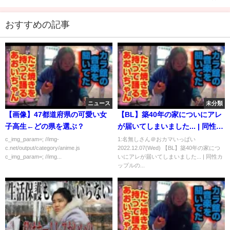
おすすめの記事
ニュース
未分類
【画像】47都道府県の可愛い女
【BL】築40年の家についにアレ
子高生←どの県を選ぶ？
が届いてしまいました... | 同性カ
ップルの日常 | ゲイカップル
c_img_param=; //img-
1:名無しさん＠おカマいっぱい
c.net/output/category/anime.js
2022.12.07(Wed) 【BL】築40年の家につ
c_img_param=; //img...
いにアレが届いてしまいました... | 同性カ
ップルの...