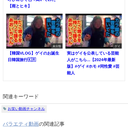
【雨とヒキ】
未分類
ゲイ
【韓国VLOG】ゲイのお誕生
実はゲイを公表している芸能
日韓国旅行🇰🇷
人がこちら...【2024年最新
版】#ゲイ #ホモ #同性愛 #芸
能人
関連キーワード
お笑い動画チャンネル
バラエティ動画
の関連記事