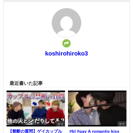
koshirohiroko3
最近書いた記事
ゲイ
ゲイ
【禁断の質問】ゲイカップル
#bl #gay A romantic kiss