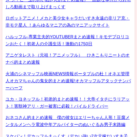
しろ動画まで取り上げまっくす
ロボットアニメ！メカと美少女キャラだいすき永遠の非リア充・
非モテ星人 ！あらゆるマニアの為のマニアックサイト
ハルッフル-専業主夫的YOUTUBERまとめ速報！キモデブロリコ
ンおたく！初老人の介護生活！激動の1750日
アニゲタレスト（元祖！アニメッフル） ひきこもりニートのオ
ナベ的まとめ速報
火浦のシネマッフル映画NEWS情報ポータブルの杜！オネエ管理
人オカマちゃんの鬼女的まとめ速報!オカマッフルアタックナンバ
ーハーフ
ユカ・ヨネッフル！初老的まとめ速報！！大帝イタチにラリアッ
ト！害獣神アリ・ガー被害に必殺！パイルドライバー
おネコさん的まとめ速報 僕の彼女はエリーちゃん人形！豆腐メ
ンタルメンヘラ電波中年アルバイターのぬいぐるみ男子末路編
スケバン！デカッフルまっくす（デカい強い2次元嫁だいすき子