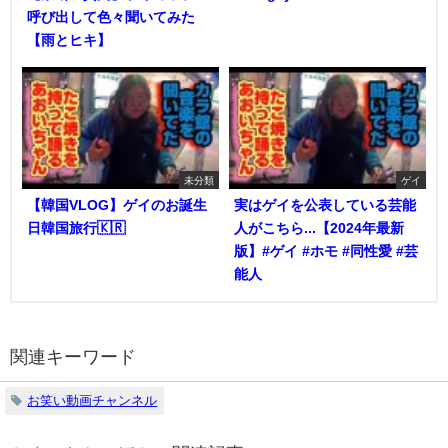
呼び出して色々聞いてみた
【雨とヒキ】
未分類
ゲイ
【韓国VLOG】ゲイのお誕生
実はゲイを公表している芸能
日韓国旅行🇰🇷
人がこちら...【2024年最新
版】#ゲイ #ホモ #同性愛 #芸
能人
関連キーワード
お笑い動画チャンネル