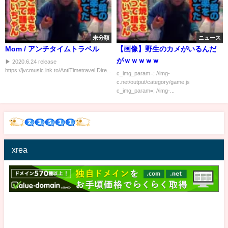
未分類
ニュース
Mom / アンチタイムトラベル
【画像】野生のカメがいるんだ
がｗｗｗｗｗ
▶ 2020.6.24 release
https://jvcmusic.lnk.to/AntiTimetravel Dire...
c_img_param=; //img-
c.net/output/category/game.js
c_img_param=; //img-...
xrea