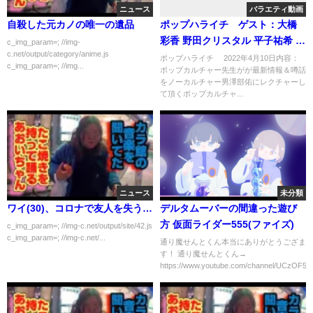
ニュース
バラエティ動画
自殺した元カノの唯一の遺品
ポップハライチ ゲスト：大橋
彩香 野田クリスタル 平子祐希 松
c_img_param=; //img-
c.net/output/category/anime.js
田里奈 4月10日
ポップハライチ 2022年4月10日内容：
c_img_param=; //img...
ポップカルチャー先生がが最新情報＆噂話
をノーカルチャー男澤部佑にレクチャーし
て頂くポップカルチャ...
ニュース
未分類
ワイ(30)、コロナで友人を失う…
デルタムーバーの間違った遊び
方 仮面ライダー555(ファイズ)
c_img_param=; //img-c.net/output/site/42.js
c_img_param=; //img-c.net/...
通り魔せんとくん本当にありがとうござま
す！ 通り魔せんとくん→
https://www.youtube.com/channel/UCzOF5...