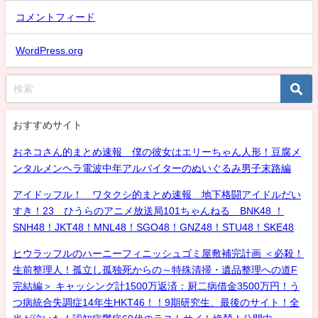
コメントフィード
WordPress.org
おすすめサイト
おネコさん的まとめ速報 僕の彼女はエリーちゃん人形！豆腐メ
ンタルメンヘラ電波中年アルバイターのぬいぐるみ男子末路編
アイドッフル！ ワタクシ的まとめ速報 地下格闘アイドルだい
すき！23 ひうらのアニメ放送局101ちゃんねる BNK48 ！
SNH48！JKT48！MNL48！SGO48！GNZ48！STU48！SKE48
ヒウラッフルのハーニーフィニッシュゴミ屋敷補完計画 ＜必殺！
生前整理人！孤立し孤独死からの～特殊清掃・遺品整理への道F
完結編＞ キャッシング計1500万返済：厨二病借金3500万円！う
つ病統合失調症14年生HKT46！！9期研究生、最後のサイト！全