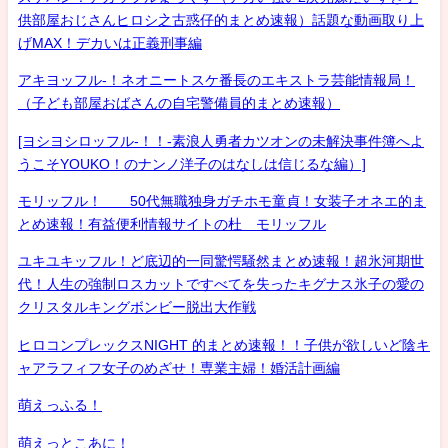
供部屋おじさんヒロシ之古惑仔的まとめ速報）話題な動画取り上
げMAX！デカいは正義刑事編
アキヨッフル-！ネオニートスケ番長のエキストラ芸能情報局！
（子ども部屋おばさんの自宅警備員的まとめ速報）
[ヨシヨシロッフル-！！-素浪人勇者カツオンの未解決事件簿へよ
うこそYOUKO！のナンノ洋子のはなしは信じるな編）]
モリッフル！ 50代無職独身ガチホモ童貞！女装子オネエ的ま
とめ速報！有益便利情報サイトの杜 モリッフル
ユキユキッフル！ど底辺的一同驚愕騒然まとめ速報！超氷河期世
代！人生の強制ロスカットですべてを失ったキグナス氷子の愛の
クリスタルキングボンビー脱出大作戦
ヒロコンプレックスNIGHT 的まとめ速報！！子供が欲しいど陰キ
ャアラフィフ女子のめざせ！専業主婦！婚活計画編
萌えっふる！
萌えっとこあに！