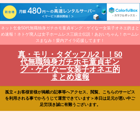
ネット乞食50代無職独身ガチホモ童貞ギング・ゲイなー女装子オネエ的まと
め速報！ネトゲ廃人は女子ホームレス三銃士伝説！あおいちゃん！ホームレ
スまなみ！愛内アイラ応援してます！
真・モリ・タダッフル2！！50
代無職独身ガチホモ童貞ギン
グ・ゲイなー女装子オネエ的
まとめ速報
孤立＜お客様皆様が掲載の記事等へアクセス、閲覧、こちらのサービス
を利用される事でかろうじて運営できています＞本日は足元が悪い中ご
足労頂き誠に有難うございます。