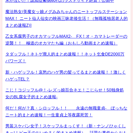
米が泣いた！認知症鬱病60代のラストサイト絶賛！公開中
魔法熟女/美魔女ッ娘メグみみちゃんのニートッフルステーション
MAX！ ニート仙人仙女の映画三昧老後生活！（無職孤独居老人的
まとめ速報Z)]
乙女系腐男子のオカマッフルMAX2- FX！オ・カマトレーダーの
逆襲！！ 極道のオカマたち編（おもしろ動画まとめ速報）
タダッフル！ネトゲ廃人的まとめ速報！！ネット乞食DE2000万
パワーズ！
新・ハゲッフル！哀愁のハゲ男の髪ってるまとめ速報！！激しく
ハゲっTEL？
こじ！コジッフル@！-レズっ娘百合ネエ！こじらせ！50独身処
女のBL腐女子的まとめ速報-
何だ！何が？真・シロッフル！！ 永遠の無職童貞- ぼっちな
ニート的まとめ速報！一生童貞上等夜露死苦！
男装スケバン女子！スケッフルまっくす！（新・ナンノひゃくし
きっ!！ビー玉のおいぬさん的まとめ速報） 話題な事件からおも