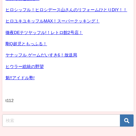
ヒロシッフル！ヒロシデース山さんのリフォームひとりDIY！！
ヒロユキユキッフルMAX！スーパークッキング！
徹夜DEテツヤッフル!！レトロ館2号店！
剛Q超児ともっふる！
ヤナッフル ゲームだいすき6！放送局
ヒウラー総統の野望
魁!!アイドル塾!
t112