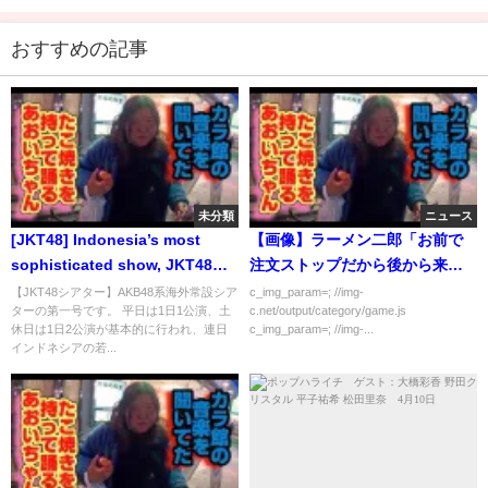
おすすめの記事
未分類
ニュース
[JKT48] Indonesia’s most
【画像】ラーメン二郎「お前で
sophisticated show, JKT48シ
注文ストップだから後から来た
アター in ジャカルタ
客お前が断われよ」
【JKT48シアター】AKB48系海外常設シア
c_img_param=; //img-
ターの第一号です。 平日は1日1公演、土
c.net/output/category/game.js
休日は1日2公演が基本的に行われ、連日
c_img_param=; //img-...
インドネシアの若...