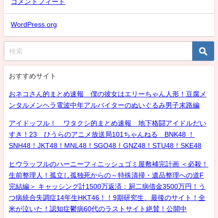
コメントフィード
WordPress.org
おすすめサイト
おネコさん的まとめ速報 僕の彼女はエリーちゃん人形！豆腐メ
ンタルメンヘラ電波中年アルバイターのぬいぐるみ男子末路編
アイドッフル！ ワタクシ的まとめ速報 地下格闘アイドルだい
すき！23 ひうらのアニメ放送局101ちゃんねる BNK48 ！
SNH48！JKT48！MNL48！SGO48！GNZ48！STU48！SKE48
ヒウラッフルのハーニーフィニッシュゴミ屋敷補完計画 ＜必殺！
生前整理人！孤立し孤独死からの～特殊清掃・遺品整理への道F
完結編＞ キャッシング計1500万返済：厨二病借金3500万円！う
つ病統合失調症14年生HKT46！！9期研究生、最後のサイト！全
米が泣いた！認知症鬱病60代のラストサイト絶賛！公開中