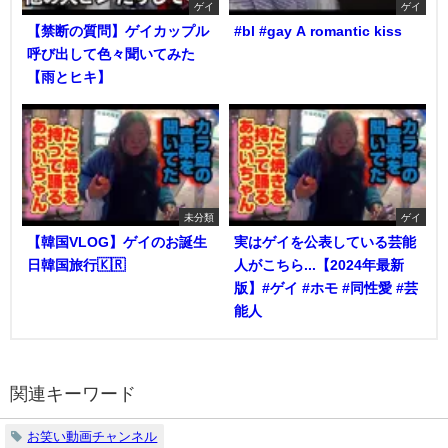
ゲイ
ゲイ
【禁断の質問】ゲイカップル
#bl #gay A romantic kiss
呼び出して色々聞いてみた
【雨とヒキ】
未分類
ゲイ
【韓国VLOG】ゲイのお誕生
実はゲイを公表している芸能
日韓国旅行🇰🇷
人がこちら...【2024年最新
版】#ゲイ #ホモ #同性愛 #芸
能人
関連キーワード
お笑い動画チャンネル