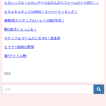
ヒロシッフル！ヒロシデース山さんのリフォームひとりDIY！！
ヒロユキユキッフルMAX！スーパークッキング！
徹夜DEテツヤッフル!！レトロ館2号店！
剛Q超児ともっふる！
ヤナッフル ゲームだいすき6！放送局
ヒウラー総統の野望
魁!!アイドル塾!
t112