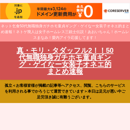
ネット乞食50代無職独身ガチホモ童貞ギング・ゲイなー女装子オネエ的まと
め速報！ネトゲ廃人は女子ホームレス三銃士伝説！あおいちゃん！ホームレ
スまなみ！愛内アイラ応援してます！
真・モリ・タダッフル2！！50
代無職独身ガチホモ童貞ギン
グ・ゲイなー女装子オネエ的
まとめ速報
孤立＜お客様皆様が掲載の記事等へアクセス、閲覧、こちらのサービス
を利用される事でかろうじて運営できています＞本日は足元が悪い中ご
足労頂き誠に有難うございます。