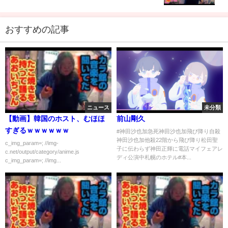
おすすめの記事
ニュース
未分類
【動画】韓国のホスト、むほほ
前山剛久
すぎるｗｗｗｗｗｗ
#神田沙也加急死神田沙也加飛び降り自殺
神田沙也加他殺22階から飛び降り松田聖
c_img_param=; //img-
子に伝わらず神田正輝に電話マイフェアレ
c.net/output/category/anime.js
ディ公演中札幌のホテル#本...
c_img_param=; //img...