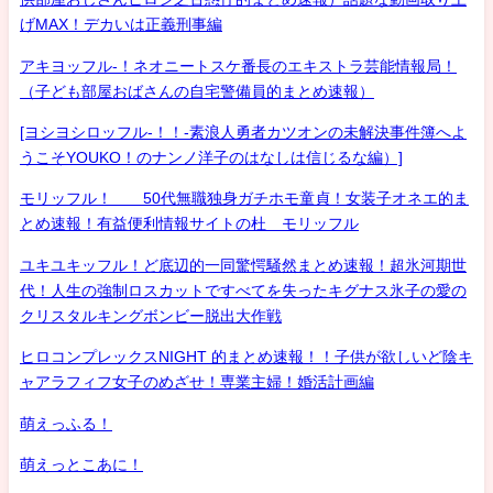
げMAX！デカいは正義刑事編
アキヨッフル-！ネオニートスケ番長のエキストラ芸能情報局！
（子ども部屋おばさんの自宅警備員的まとめ速報）
[ヨシヨシロッフル-！！-素浪人勇者カツオンの未解決事件簿へよ
うこそYOUKO！のナンノ洋子のはなしは信じるな編）]
モリッフル！ 50代無職独身ガチホモ童貞！女装子オネエ的ま
とめ速報！有益便利情報サイトの杜 モリッフル
ユキユキッフル！ど底辺的一同驚愕騒然まとめ速報！超氷河期世
代！人生の強制ロスカットですべてを失ったキグナス氷子の愛の
クリスタルキングボンビー脱出大作戦
ヒロコンプレックスNIGHT 的まとめ速報！！子供が欲しいど陰キ
ャアラフィフ女子のめざせ！専業主婦！婚活計画編
萌えっふる！
萌えっとこあに！