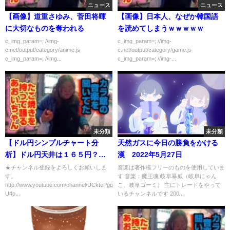
ニュース
ニュース
【画像】道重さゆみ、菅田将暉
【画像】日本人、なぜか韓国語
に大切なものを奪われる
を読めてしまうｗｗｗｗｗ
c_img_param=; //img-
c_img_param=; //img-
c.net/output/category/anime.js
c.net/output/category/game.js
c_img_param=; //img...
c_img_param=; //img-...
未分類
未分類
【ドル円シンプルチャート分
天然ガスに今日の勝負をかける
析】ドル円天井は１６５円？７
漢 2022年5月27日
月初っ端から米国雇用統計など
★チャンネル登録をよろしくお願いしま
音楽は著作権フリーのものを使用していま
す。
す 音楽：魔王魂 岐阜暴威（岐阜にゃん
大型イベント多数！相場大荒れ
http://www.youtube.com/channel/UCktePgqOa3sVy-
こ、岐阜ゴーミ） 主にトレードをやって
の模様！
U4p...
いるチャンネルです 200...