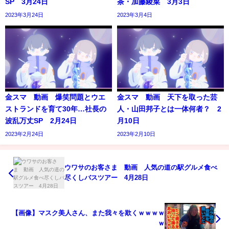
SP 3月24日
茶・加藤綾菜 3月3日
2023年3月24日
2023年3月4日
金スマ 動画 爆笑問題とウエ
金スマ 動画 天下を取った芸
ストランドを育て30年…社長の
人・山田邦子とは一体何者？ 2
波乱万丈SP 2月24日
月10日
2023年2月24日
2023年2月10日
ウワサのお客さま 動画 人気の道の駅グルメ食べ
尽くしバスツアー 4月28日
【画像】マスク美人さん、また我々を欺くｗｗｗｗ
ｗ