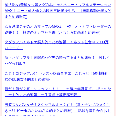
魔法熟女/美魔女ッ娘メグみみちゃんのニートッフルステーション
MAX！ ニート仙人仙女の映画三昧老後生活！（無職孤独居老人的
まとめ速報Z)]
乙女系腐男子のオカマッフルMAX2- FX！オ・カマトレーダーの
逆襲！！ 極道のオカマたち編（おもしろ動画まとめ速報）
タダッフル！ネトゲ廃人的まとめ速報！！ネット乞食DE2000万
パワーズ！
新・ハゲッフル！哀愁のハゲ男の髪ってるまとめ速報！！激しく
ハゲっTEL？
こじ！コジッフル@！-レズっ娘百合ネエ！こじらせ！50独身処
女のBL腐女子的まとめ速報-
何だ！何が？真・シロッフル！！ 永遠の無職童貞- ぼっちな
ニート的まとめ速報！一生童貞上等夜露死苦！
男装スケバン女子！スケッフルまっくす！（新・ナンノひゃくし
きっ!！ビー玉のおいぬさん的まとめ速報） 話題な事件からおも