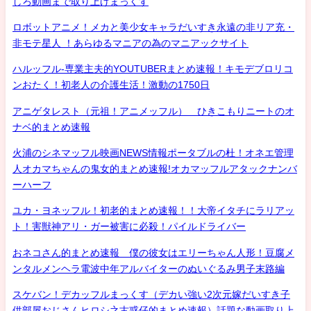
しろ動画まで取り上げまっくす
ロボットアニメ！メカと美少女キャラだいすき永遠の非リア充・
非モテ星人 ！あらゆるマニアの為のマニアックサイト
ハルッフル-専業主夫的YOUTUBERまとめ速報！キモデブロリコ
ンおたく！初老人の介護生活！激動の1750日
アニゲタレスト（元祖！アニメッフル） ひきこもりニートのオ
ナベ的まとめ速報
火浦のシネマッフル映画NEWS情報ポータブルの杜！オネエ管理
人オカマちゃんの鬼女的まとめ速報!オカマッフルアタックナンバ
ーハーフ
ユカ・ヨネッフル！初老的まとめ速報！！大帝イタチにラリアッ
ト！害獣神アリ・ガー被害に必殺！パイルドライバー
おネコさん的まとめ速報 僕の彼女はエリーちゃん人形！豆腐メ
ンタルメンヘラ電波中年アルバイターのぬいぐるみ男子末路編
スケバン！デカッフルまっくす（デカい強い2次元嫁だいすき子
供部屋おじさんヒロシ之古惑仔的まとめ速報）話題な動画取り上