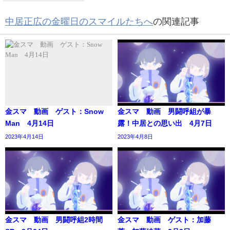
中居正広の金曜日のスマイルたちへ
の関連記事
金スマ 動画 ゲスト：Snow
金スマ 動画 男闘呼組が暴
Man 4月14日
露！中居との思い出 4月7日
2023年4月14日
2023年4月8日
金スマ 動画 男闘呼組2時間
金スマ 動画 ゲスト：加藤