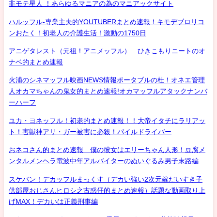
非モテ星人 ！あらゆるマニアの為のマニアックサイト
ハルッフル-専業主夫的YOUTUBERまとめ速報！キモデブロリコ
ンおたく！初老人の介護生活！激動の1750日
アニゲタレスト（元祖！アニメッフル） ひきこもりニートのオ
ナベ的まとめ速報
火浦のシネマッフル映画NEWS情報ポータブルの杜！オネエ管理
人オカマちゃんの鬼女的まとめ速報!オカマッフルアタックナンバ
ーハーフ
ユカ・ヨネッフル！初老的まとめ速報！！大帝イタチにラリアッ
ト！害獣神アリ・ガー被害に必殺！パイルドライバー
おネコさん的まとめ速報 僕の彼女はエリーちゃん人形！豆腐メ
ンタルメンヘラ電波中年アルバイターのぬいぐるみ男子末路編
スケバン！デカッフルまっくす（デカい強い2次元嫁だいすき子
供部屋おじさんヒロシ之古惑仔的まとめ速報）話題な動画取り上
げMAX！デカいは正義刑事編