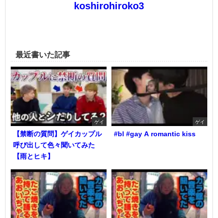
koshirohiroko3
最近書いた記事
ゲイ
ゲイ
【禁断の質問】ゲイカップル
#bl #gay A romantic kiss
呼び出して色々聞いてみた
【雨とヒキ】