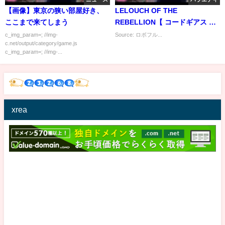
【画像】東京の狭い部屋好き、
LELOUCH OF THE
ここまで来てしまう
REBELLION【 コードギアス 反
逆のルルーシュ】(Season
c_img_param=; //img-
Source: ロボフル...
c.net/output/category/game.js
2)Best Moments #3
c_img_param=; //img-...
xrea