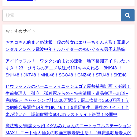
おすすめサイト
おネコさん的まとめ速報 僕の彼女はエリーちゃん人形！豆腐メ
ンタルメンヘラ電波中年アルバイターのぬいぐるみ男子末路編
アイドッフル！ ワタクシ的まとめ速報 地下格闘アイドルだい
すき！23 ひうらのアニメ放送局101ちゃんねる BNK48 ！
SNH48！JKT48！MNL48！SGO48！GNZ48！STU48！SKE48
ヒウラッフルのハーニーフィニッシュゴミ屋敷補完計画 ＜必殺！
生前整理人！孤立し孤独死からの～特殊清掃・遺品整理への道F
完結編＞ キャッシング計1500万返済：厨二病借金3500万円！う
つ病統合失調症14年生HKT46！！9期研究生、最後のサイト！全
米が泣いた！認知症鬱病60代のラストサイト絶賛！公開中
魔法熟女/美魔女ッ娘メグみみちゃんのニートッフルステーション
MAX！ ニート仙人仙女の映画三昧老後生活！（無職孤独居老人的