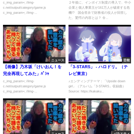
ボイス制度が超ヤバい】年15.4
c_img_param=; //img-
２年後に、インボイス制度の導入で、中小
c.net/output/category/game.js
企業と個人事業主が161万人が破産する危
万円の消費税増税と領収書
c_img_param=; //img-...
機!? 国会答弁で財務省の役人が回答し
た、驚愕の内容とは？ 令...
ニュース
芸能
【画像】乃木坂「けいおん！を
「3-STARS」 - ハロドリ。（テ
完全再現してみた」ﾊﾟｼｬ
レビ東京）
c_img_param=; //img-
♪エンディングテーマ：「Upside down
c.net/output/category/game.js
girl」（アルバム「3-STARS」収録曲）
c_img_param=; //img-...
Source: https://kakaku...
ニュース
バラエティ