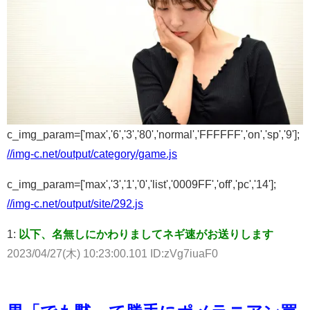
c_img_param=['max','6','3','80','normal','FFFFFF','on','sp','9'];
//img-c.net/output/category/game.js
c_img_param=['max','3','1','0','list','0009FF','off','pc','14'];
//img-c.net/output/site/292.js
1:
以下、名無しにかわりましてネギ速がお送りします
2023/04/27(木) 10:23:00.101 ID:zVg7iuaF0