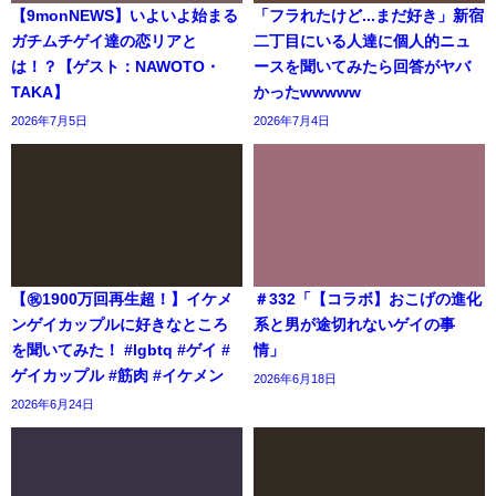
【9monNEWS】いよいよ始まる
「フラれたけど...まだ好き」新宿
ガチムチゲイ達の恋リアと
二丁目にいる人達に個人的ニュ
は！？【ゲスト：NAWOTO・
ースを聞いてみたら回答がヤバ
TAKA】
かったwwwww
2026年7月5日
2026年7月4日
【㊗️1900万回再生超！】イケメ
＃332「【コラボ】おこげの進化
ンゲイカップルに好きなところ
系と男が途切れないゲイの事
を聞いてみた！ #lgbtq #ゲイ #
情」
ゲイカップル #筋肉 #イケメン
2026年6月18日
2026年6月24日