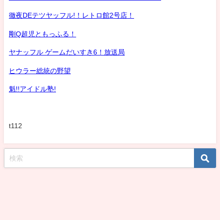
徹夜DEテツヤッフル!！レトロ館2号店！
剛Q超児ともっふる！
ヤナッフル ゲームだいすき6！放送局
ヒウラー総統の野望
魁!!アイドル塾!
t112