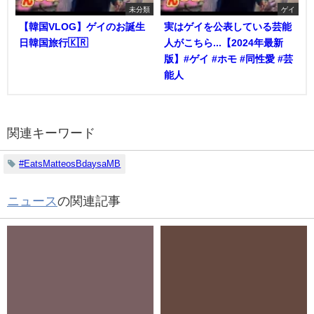
未分類
ゲイ
【韓国VLOG】ゲイのお誕生
実はゲイを公表している芸能
日韓国旅行🇰🇷
人がこちら...【2024年最新
版】#ゲイ #ホモ #同性愛 #芸
能人
関連キーワード
#EatsMatteosBdaysaMB
ニュース
の関連記事