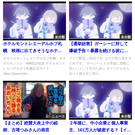
未分類
未分類
ホテルモントレエーデルホフ札
【選挙妨害】ガーシーに対して
幌 映画に出てきそうなホテル
爆破予告！暴露を続ける彼に危
宿泊記
険が迫る！まじで心配・・。妨
＃ホテルモントレエーデルホフ札幌 ＃ホ
ライブ配信（2022.7.6）などの切り抜きま
テルモントレ #神田沙也加 ホテルモント
とめです。 ガーシーｃｈを手短に気軽に
害動画付きです【東谷義和】
レエーデルホフ札幌公式サイト
見たいという方のために オリジナルをな
【ガーシー】【切り抜き】
https://www.hote...
るべく崩さずに切り...
ニュース
未分類
【まとめ】絶賛大炎上中の絵
２年後に、中小企業と個人事業
師、古塔つみさんの発言
主、161万人が破産する？【イン