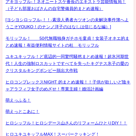
アキヨッフル-！ネオニートスケ番長のエキストラ芸能情報局！
（子ども部屋おばさんの自宅警備員的まとめ速報）
[ヨシヨシロッフル-！！-素浪人勇者カツオンの未解決事件簿へよ
うこそYOUKO！のナンノ洋子のはなしは信じるな編）]
モリッフル！ 50代無職独身ガチホモ童貞！女装子オネエ的ま
とめ速報！有益便利情報サイトの杜 モリッフル
ユキユキッフル！ど底辺的一同驚愕騒然まとめ速報！超氷河期世
代！人生の強制ロスカットですべてを失ったキグナス氷子の愛の
クリスタルキングボンビー脱出大作戦
ヒロコンプレックスNIGHT 的まとめ速報！！子供が欲しいど陰キ
ャアラフィフ女子のめざせ！専業主婦！婚活計画編
萌えっふる！
萌えっとこあに！
ヒロシッフル！ヒロシデース山さんのリフォームひとりDIY！！
ヒロユキユキッフルMAX！スーパークッキング！