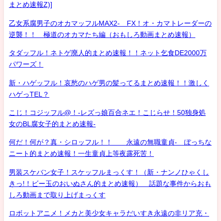
まとめ速報Z)]
乙女系腐男子のオカマッフルMAX2- FX！オ・カマトレーダーの
逆襲！！ 極道のオカマたち編（おもしろ動画まとめ速報）
タダッフル！ネトゲ廃人的まとめ速報！！ネット乞食DE2000万
パワーズ！
新・ハゲッフル！哀愁のハゲ男の髪ってるまとめ速報！！激しく
ハゲっTEL？
こじ！コジッフル@！-レズっ娘百合ネエ！こじらせ！50独身処
女のBL腐女子的まとめ速報-
何だ！何が？真・シロッフル！！ 永遠の無職童貞- ぼっちな
ニート的まとめ速報！一生童貞上等夜露死苦！
男装スケバン女子！スケッフルまっくす！（新・ナンノひゃくし
きっ!！ビー玉のおいぬさん的まとめ速報） 話題な事件からおも
しろ動画まで取り上げまっくす
ロボットアニメ！メカと美少女キャラだいすき永遠の非リア充・