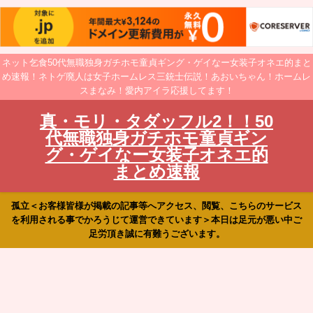
ネット乞食50代無職独身ガチホモ童貞ギング・ゲイなー女装子オネエ的まと
め速報！ネトゲ廃人は女子ホームレス三銃士伝説！あおいちゃん！ホームレ
スまなみ！愛内アイラ応援してます！
真・モリ・タダッフル2！！50
代無職独身ガチホモ童貞ギン
グ・ゲイなー女装子オネエ的
まとめ速報
孤立＜お客様皆様が掲載の記事等へアクセス、閲覧、こちらのサービス
を利用される事でかろうじて運営できています＞本日は足元が悪い中ご
足労頂き誠に有難うございます。