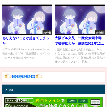
未分類
未分類
ありえないことが起きてしまっ
大阪ビル火災 一酸化炭素中毒
た
で被害拡大か 解説(2021年12月
17日)
MATIN AVENIR https://matinavenir2.com/
大阪市北区のビルで火災が発生し、24人
朝倉未来のアプリ「強者理論」 サイン入
が亡くなりました。現場にいた不審な男が
りカードが当たるガチャや...
病院に運ばれていて、警察は放火と殺人の
疑いで調べています。 元東...
xrea