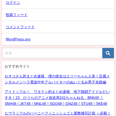
ログイン
投稿フィード
コメントフィード
WordPress.org
おすすめサイト
おネコさん的まとめ速報 僕の彼女はエリーちゃん人形！豆腐メ
ンタルメンヘラ電波中年アルバイターのぬいぐるみ男子末路編
アイドッフル！ ワタクシ的まとめ速報 地下格闘アイドルだい
すき！23 ひうらのアニメ放送局101ちゃんねる BNK48 ！
SNH48！JKT48！MNL48！SGO48！GNZ48！STU48！SKE48
ヒウラッフルのハーニーフィニッシュゴミ屋敷補完計画 ＜必殺！