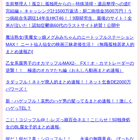
生前整理人！孤立し孤独死からの～特殊清掃・遺品整理への道F
完結編＞ キャッシング計1500万返済：厨二病借金3500万円！う
つ病統合失調症14年生HKT46！！9期研究生、最後のサイト！全
米が泣いた！認知症鬱病60代のラストサイト絶賛！公開中
魔法熟女/美魔女ッ娘メグみみちゃんのニートッフルステーション
MAX！ ニート仙人仙女の映画三昧老後生活！（無職孤独居老人的
まとめ速報Z)]
乙女系腐男子のオカマッフルMAX2- FX！オ・カマトレーダーの
逆襲！！ 極道のオカマたち編（おもしろ動画まとめ速報）
タダッフル！ネトゲ廃人的まとめ速報！！ネット乞食DE2000万
パワーズ！
新・ハゲッフル！哀愁のハゲ男の髪ってるまとめ速報！！激しく
ハゲっTEL？
こじ！コジッフル@！-レズっ娘百合ネエ！こじらせ！50独身処
女のBL腐女子的まとめ速報-
何だ！何が？真・シロッフル！！ 永遠の無職童貞- ぼっちな