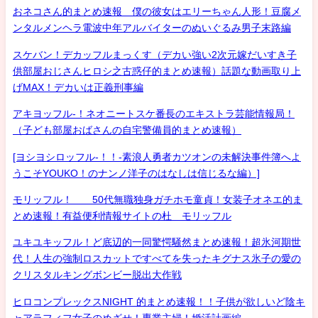
おネコさん的まとめ速報 僕の彼女はエリーちゃん人形！豆腐メ
ンタルメンヘラ電波中年アルバイターのぬいぐるみ男子末路編
スケバン！デカッフルまっくす（デカい強い2次元嫁だいすき子
供部屋おじさんヒロシ之古惑仔的まとめ速報）話題な動画取り上
げMAX！デカいは正義刑事編
アキヨッフル-！ネオニートスケ番長のエキストラ芸能情報局！
（子ども部屋おばさんの自宅警備員的まとめ速報）
[ヨシヨシロッフル-！！-素浪人勇者カツオンの未解決事件簿へよ
うこそYOUKO！のナンノ洋子のはなしは信じるな編）]
モリッフル！ 50代無職独身ガチホモ童貞！女装子オネエ的ま
とめ速報！有益便利情報サイトの杜 モリッフル
ユキユキッフル！ど底辺的一同驚愕騒然まとめ速報！超氷河期世
代！人生の強制ロスカットですべてを失ったキグナス氷子の愛の
クリスタルキングボンビー脱出大作戦
ヒロコンプレックスNIGHT 的まとめ速報！！子供が欲しいど陰キ
ャアラフィフ女子のめざせ！専業主婦！婚活計画編