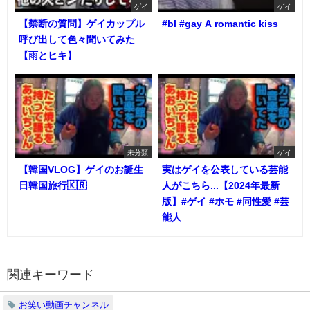
ゲイ
ゲイ
【禁断の質問】ゲイカップル
#bl #gay A romantic kiss
呼び出して色々聞いてみた
【雨とヒキ】
未分類
ゲイ
【韓国VLOG】ゲイのお誕生
実はゲイを公表している芸能
日韓国旅行🇰🇷
人がこちら...【2024年最新
版】#ゲイ #ホモ #同性愛 #芸
能人
関連キーワード
お笑い動画チャンネル