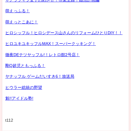
萌えっふる！
萌えっとこあに！
ヒロシッフル！ヒロシデース山さんのリフォームひとりDIY！！
ヒロユキユキッフルMAX！スーパークッキング！
徹夜DEテツヤッフル!！レトロ館2号店！
剛Q超児ともっふる！
ヤナッフル ゲームだいすき6！放送局
ヒウラー総統の野望
魁!!アイドル塾!
t112