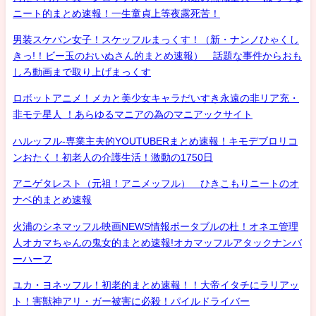
ニート的まとめ速報！一生童貞上等夜露死苦！
男装スケバン女子！スケッフルまっくす！（新・ナンノひゃくし
きっ!！ビー玉のおいぬさん的まとめ速報） 話題な事件からおも
しろ動画まで取り上げまっくす
ロボットアニメ！メカと美少女キャラだいすき永遠の非リア充・
非モテ星人 ！あらゆるマニアの為のマニアックサイト
ハルッフル-専業主夫的YOUTUBERまとめ速報！キモデブロリコ
ンおたく！初老人の介護生活！激動の1750日
アニゲタレスト（元祖！アニメッフル） ひきこもりニートのオ
ナベ的まとめ速報
火浦のシネマッフル映画NEWS情報ポータブルの杜！オネエ管理
人オカマちゃんの鬼女的まとめ速報!オカマッフルアタックナンバ
ーハーフ
ユカ・ヨネッフル！初老的まとめ速報！！大帝イタチにラリアッ
ト！害獣神アリ・ガー被害に必殺！パイルドライバー