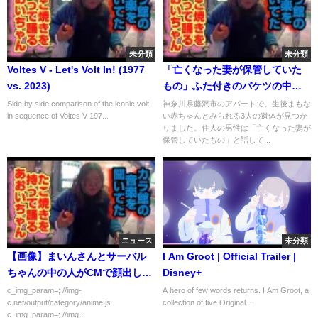
未分類
未分類
Voltes V - Let's Volt In! (1977
「亡くなった妻が保管していた
vs. 2023)
もの」ふた付きのバケツの中か
ら3人の遺体見つかる 生後まも
Side by side comparison of the iconic volt
神奈川県藤沢市のアパートで、生後まもな
in sequence of Voltes V 197...
い赤ちゃんとみられる3人の遺体が見つか
ない赤ちゃんか 神奈川・藤沢
りました。住人の男性は「亡くなった妻が
市｜TBS NEWS DIG
保管していたもの」と話して...
ニュース
未分類
【画像】まいんさんとサーバル
I Am Groot | Official Trailer |
ちゃんの中の人がCMで顔出し共
Disney+
演
c_img_param=; //img-
A hero of few words returns. I Am Groot, a
c.net/output/category/anime.js
collection of five Original...
c_img_param=; //img...