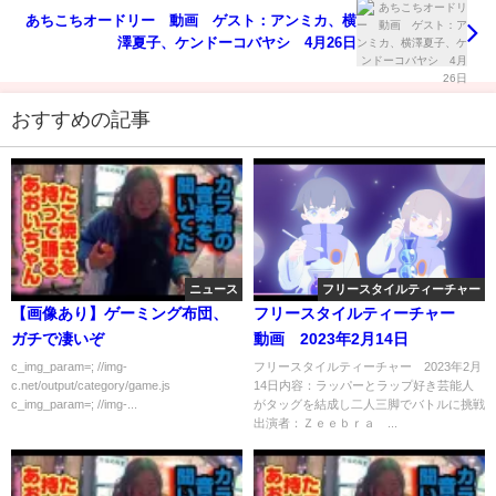
あちこちオードリー 動画 ゲスト：アンミカ、横
澤夏子、ケンドーコバヤシ 4月26日
おすすめの記事
ニュース
フリースタイルティーチャー
【画像あり】ゲーミング布団、
フリースタイルティーチャー
ガチで凄いぞ
動画 2023年2月14日
c_img_param=; //img-
フリースタイルティーチャー 2023年2月
c.net/output/category/game.js
14日内容：ラッパーとラップ好き芸能人
c_img_param=; //img-...
がタッグを結成し二人三脚でバトルに挑戦
出演者：Ｚｅｅｂｒａ ...