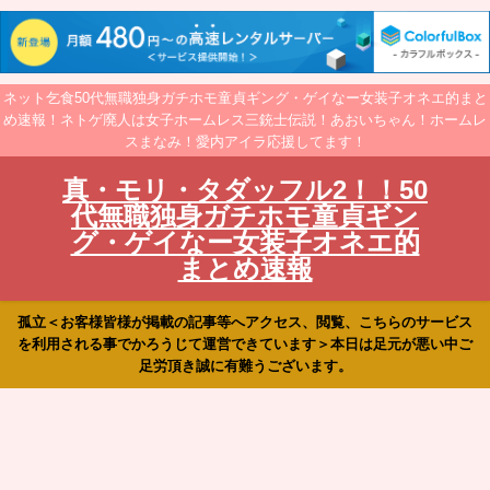
ネット乞食50代無職独身ガチホモ童貞ギング・ゲイなー女装子オネエ的まと
め速報！ネトゲ廃人は女子ホームレス三銃士伝説！あおいちゃん！ホームレ
スまなみ！愛内アイラ応援してます！
真・モリ・タダッフル2！！50
代無職独身ガチホモ童貞ギン
グ・ゲイなー女装子オネエ的
まとめ速報
孤立＜お客様皆様が掲載の記事等へアクセス、閲覧、こちらのサービス
を利用される事でかろうじて運営できています＞本日は足元が悪い中ご
足労頂き誠に有難うございます。