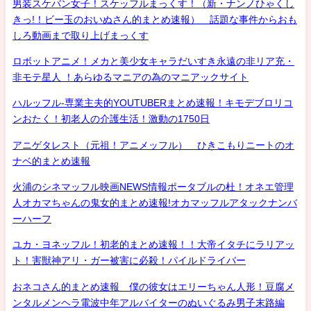
男装スケバン女子！スケッフルまっくす！（新・ナンノひゃくし
きっ!！ビー玉のおいぬさん的まとめ速報） 話題な事件からおも
しろ動画まで取り上げまっくす
ロボットアニメ！メカと美少女キャラだいすき永遠の非リア充・
非モテ星人 ！あらゆるマニアの為のマニアックサイト
ハルッフル-専業主夫的YOUTUBERまとめ速報！キモデブロリコ
ンおたく！初老人の介護生活！激動の1750日
アニゲタレスト（元祖！アニメッフル） ひきこもりニートのオ
ナベ的まとめ速報
火浦のシネマッフル映画NEWS情報ポータブルの杜！オネエ管理
人オカマちゃんの鬼女的まとめ速報!オカマッフルアタックナンバ
ーハーフ
ユカ・ヨネッフル！初老的まとめ速報！！大帝イタチにラリアッ
ト！害獣神アリ・ガー被害に必殺！パイルドライバー
おネコさん的まとめ速報 僕の彼女はエリーちゃん人形！豆腐メ
ンタルメンヘラ電波中年アルバイターのぬいぐるみ男子末路編