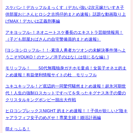
スケバン！デカッフルまっくす（デカい強い2次元嫁だいすき子
供部屋おじさんヒロシ之古惑仔的まとめ速報）話題な動画取り上
げMAX！デカいは正義刑事編
アキヨッフル-！ネオニートスケ番長のエキストラ芸能情報局！
（子ども部屋おばさんの自宅警備員的まとめ速報）
[ヨシヨシロッフル-！！-素浪人勇者カツオンの未解決事件簿へよ
うこそYOUKO！のナンノ洋子のはなしは信じるな編）]
モリッフル！ 50代無職独身ガチホモ童貞！女装子オネエ的ま
とめ速報！有益便利情報サイトの杜 モリッフル
ユキユキッフル！ど底辺的一同驚愕騒然まとめ速報！超氷河期世
代！人生の強制ロスカットですべてを失ったキグナス氷子の愛の
クリスタルキングボンビー脱出大作戦
ヒロコンプレックスNIGHT 的まとめ速報！！子供が欲しいど陰キ
ャアラフィフ女子のめざせ！専業主婦！婚活計画編
萌えっふる！