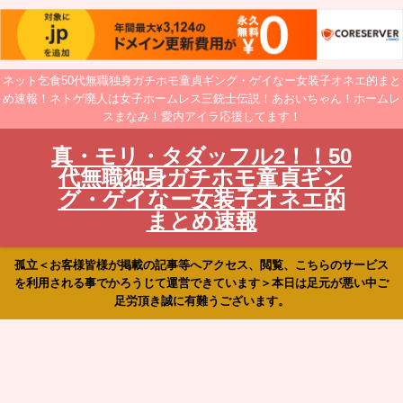
ネット乞食50代無職独身ガチホモ童貞ギング・ゲイなー女装子オネエ的まと
め速報！ネトゲ廃人は女子ホームレス三銃士伝説！あおいちゃん！ホームレ
スまなみ！愛内アイラ応援してます！
真・モリ・タダッフル2！！50
代無職独身ガチホモ童貞ギン
グ・ゲイなー女装子オネエ的
まとめ速報
孤立＜お客様皆様が掲載の記事等へアクセス、閲覧、こちらのサービス
を利用される事でかろうじて運営できています＞本日は足元が悪い中ご
足労頂き誠に有難うございます。