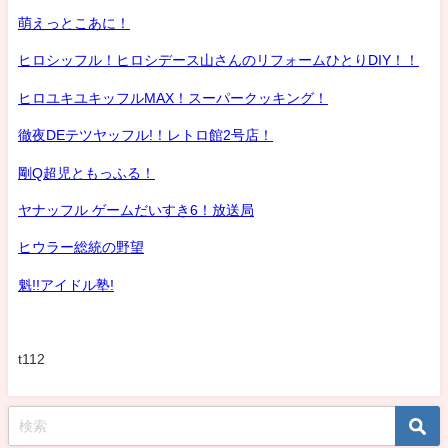
萌えっとこあに！
ヒロシッフル！ヒロシデース山さんのリフォームひとりDIY！！
ヒロユキユキッフルMAX！スーパークッキング！
徹夜DEテツヤッフル!！レトロ館2号店！
剛Q超児ともっふる！
ヤナッフル ゲームだいすき6！放送局
ヒウラー総統の野望
魁!!アイドル塾!
t112