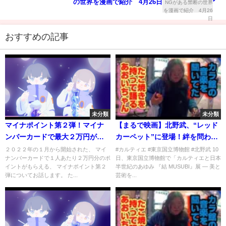
の世界を漫画で紹介 4月26日
おすすめの記事
未分類
未分類
マイナポイント第２弾！マイナ
【まるで映画】北野武、“レッド
ンバーカードで最大２万円がも
カーペット”に登場！絆を問わ
らえるけど申請はまだするな！
れ“たけし節”が全開 「カルテ
２０２２年の１月から開始された、 マイ
#カルティエ #東京国立博物館 #北野武 10
ナンバーカードで１人あたり２万円分のポ
日、東京国立博物館で「カルティエと日本
ィエと日本 半世紀のあゆみ 『結
イントがもらえる、 マイナポイント第２
半世紀のあゆみ 『結 MUSUBI』展 ― 美と
MUSUBI』展 ― 美と芸術をめぐ
弾についてお話します。 た...
芸術を...
る対話」 オープニングイベント