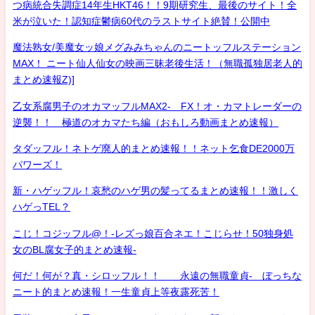
つ病統合失調症14年生HKT46！！9期研究生、最後のサイト！全
米が泣いた！認知症鬱病60代のラストサイト絶賛！公開中
魔法熟女/美魔女ッ娘メグみみちゃんのニートッフルステーション
MAX！ ニート仙人仙女の映画三昧老後生活！（無職孤独居老人的
まとめ速報Z)]
乙女系腐男子のオカマッフルMAX2- FX！オ・カマトレーダーの
逆襲！！ 極道のオカマたち編（おもしろ動画まとめ速報）
タダッフル！ネトゲ廃人的まとめ速報！！ネット乞食DE2000万
パワーズ！
新・ハゲッフル！哀愁のハゲ男の髪ってるまとめ速報！！激しく
ハゲっTEL？
こじ！コジッフル@！-レズっ娘百合ネエ！こじらせ！50独身処
女のBL腐女子的まとめ速報-
何だ！何が？真・シロッフル！！ 永遠の無職童貞- ぼっちな
ニート的まとめ速報！一生童貞上等夜露死苦！