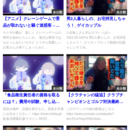
未分類
未分類
【アニメ】クレーンゲームで景
男2人暮らしの、お宅拝見しちゃ
品が取れないと騒ぐ迷惑客→景
う！_ゲイカップル
品をとった人にクレクレした末
ヤクザの轟が、新しく クレーンゲームの
1:名無しさん＠おカマいっぱい
商売を始めたらしいわ。 違法な商売では
2022.09.16(Fri) 男2人暮らしの、お宅拝見
路…【漫画/マンガ動画】
なかったみたいだけど どうやら気難しい
しちゃう！_ゲイカップルって動画が話題
お客さんが来てしまったみた...
らしいぞ 2:名...
未分類
未分類
「食品衛生責任者の資格を取る
【クラチャンの猛追】クラブチ
には？」費用や試験、申し込み
ャンピオンとゴルフ対決最終章
方法について解説します。居抜
【はるぴょん】
居抜き物件・店舗を探すなら。居抜き市場
このラウンドの他の動画はこちら
にお任せください！ https://inuki-ichiba.jp/
https://www.youtube.com/playlist?
き物件・店舗なら「居抜き市
飲食店開業応援マガジン REST...
list=PLwYvltykPMG8uhe...
場」