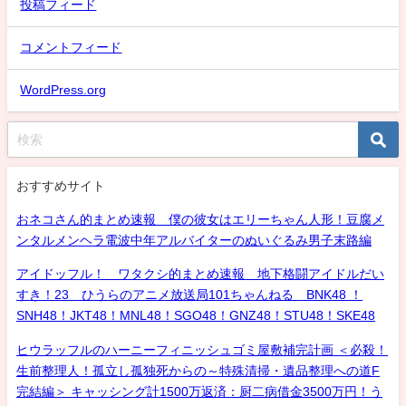
投稿フィード
コメントフィード
WordPress.org
おすすめサイト
おネコさん的まとめ速報 僕の彼女はエリーちゃん人形！豆腐メ
ンタルメンヘラ電波中年アルバイターのぬいぐるみ男子末路編
アイドッフル！ ワタクシ的まとめ速報 地下格闘アイドルだい
すき！23 ひうらのアニメ放送局101ちゃんねる BNK48 ！
SNH48！JKT48！MNL48！SGO48！GNZ48！STU48！SKE48
ヒウラッフルのハーニーフィニッシュゴミ屋敷補完計画 ＜必殺！
生前整理人！孤立し孤独死からの～特殊清掃・遺品整理への道F
完結編＞ キャッシング計1500万返済：厨二病借金3500万円！う