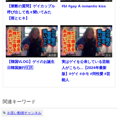
【禁断の質問】ゲイカップル
#bl #gay A romantic kiss
呼び出して色々聞いてみた
【雨とヒキ】
未分類
ゲイ
【韓国VLOG】ゲイのお誕生
実はゲイを公表している芸能
日韓国旅行🇰🇷
人がこちら...【2024年最新
版】#ゲイ #ホモ #同性愛 #芸
能人
関連キーワード
お笑い動画チャンネル