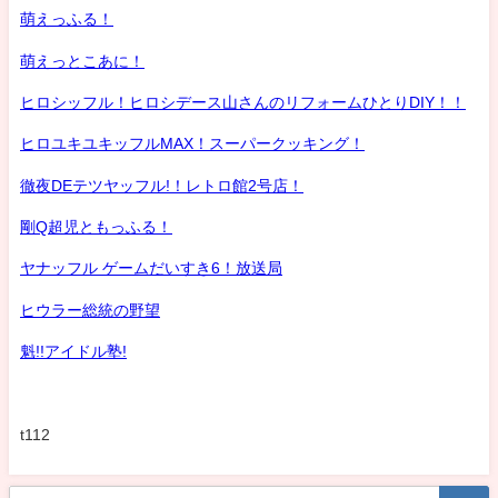
萌えっふる！
萌えっとこあに！
ヒロシッフル！ヒロシデース山さんのリフォームひとりDIY！！
ヒロユキユキッフルMAX！スーパークッキング！
徹夜DEテツヤッフル!！レトロ館2号店！
剛Q超児ともっふる！
ヤナッフル ゲームだいすき6！放送局
ヒウラー総統の野望
魁!!アイドル塾!
t112