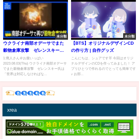
イドル #オーディション #shorts
未分類
未分類
ウクライナ南部オデーサでまた
【BTS】オリジナルデザインCD
穀物倉庫攻撃 ゼレンスキー氏
の作り方 | 自作グッズ
は「世界は対応しなければなら
1:廃人さん＠お腹いっぱい
こんにちは、シュアです🐰 今回はオリジ
2023.08.03(Thu) ウクライナ南部オデーサ
ナルデザインのCDを作ってみました！ ア
ない」と警鐘｜TBS NEWS DIG
でまた穀物倉庫攻撃 ゼレンスキー氏は
プリひとつで作れるのでとっても簡単です
「世界は対応しなければな...
♪ お部...
xrea