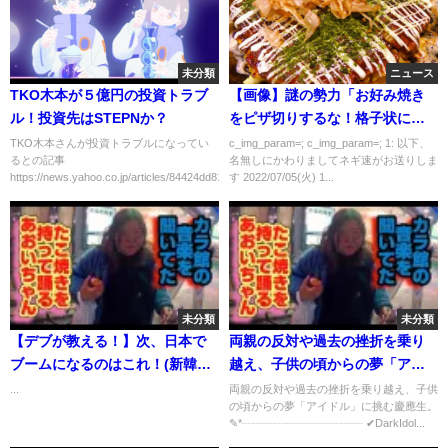
未分類
ニュース
TKO木本が５億円の投資トラブ
【画像】謎の勢力「お好み焼き
ル！投資先はSTEPNか？
をピザ切りするな！格子状に切
れ！」←なんで！？
TKO木本さんが投資トラブルになってい
c_img_param=; c_img_param=; 1: 以下、
るとの記事
名無しにかわりましてネギ速がお送りしま
https://news.yahoo.co.jp/articles/84424dd81f7...
す 2022/07/05(火) 1...
未分類
未分類
【デブが教える！】次、日本で
両親の反対や過去の挫折を乗り
ブームになるのはこれ！(新韓国
越え、子供の頃からの夢「アイ
グルメ？)
ドル」に挑む慶應生。｜アイド
...
両親の反対や過去の挫折を乗り越え、子供
の頃からの夢「アイドル」に挑む慶應生。
ルオーディション『 Dark Idol 』
✎*┈┈┈┈┈┈┈┈┈┈┈ ✔︎DarkIdol...
先行配信版#2が無料配信中！#ア