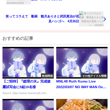
笑ってコラえて 動画 観月ありさと武田真治が花
見ハシゴへ 4月26日
おすすめの記事
映画関係
その他アイドル情報
【ご招待】『総理の夫』完成披
MNL48 Ruth Kumu Live
露試写会に5組10名様
2022/03/07 NO WAY MAN Oshi
Cam Campaign
Source: https://www.cinemacafe.net/...
...