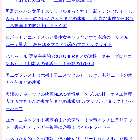
男装スケバン女子！スケッフルまっくす！（新・ナンノひゃくし
きっ!！ビー玉のおいぬさん的まとめ速報） 話題な事件からおも
しろ動画まで取り上げまっくす
ロボットアニメ！メカと美少女キャラだいすき永遠の非リア充・
非モテ星人 ！あらゆるマニアの為のマニアックサイト
ハルッフル-専業主夫的YOUTUBERまとめ速報！キモデブロリコ
ンおたく！初老人の介護生活！激動の1750日
アニゲタレスト（元祖！アニメッフル） ひきこもりニートのオ
ナベ的まとめ速報
火浦のシネマッフル映画NEWS情報ポータブルの杜！オネエ管理
人オカマちゃんの鬼女的まとめ速報!オカマッフルアタックナンバ
ーハーフ
ユカ・ヨネッフル！初老的まとめ速報！！大帝イタチにラリアッ
ト！害獣神アリ・ガー被害に必殺！パイルドライバー
おネコさん的まとめ速報 僕の彼女はエリーちゃん人形！豆腐メ