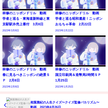
林修のニッポンドリル 動画
林修のニッポンドリル 動画
学者と巡る・東海道新幹線と東
学者と巡る昭和遺産！ニッポン
京駅駅弁売上番付 3月8日
おもちゃ革命 2月22日
2023年3月8日
2023年2月22日
林修のニッポンドリル 動画
林修のニッポンドリル 動画
春に見るべきニッポンの絶景Ｓ
国立印刷局＆造幣局2時間ＳＰ
Ｐ 2月8日
1月25日
2023年2月8日
2023年1月25日
相葉雅紀の人生クイズ〜クイズ監修バカリズム〜
動画 2023年4月26日