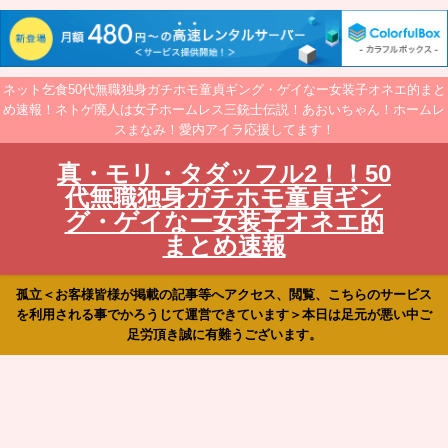
ネット乞食50代無職独身ガチホモ童貞ギング・ゲイなー女装子オネエ的まと
め速報！ネトゲ廃人は女子ホームレス三銃士伝説！あおいちゃん！ホームレ
スまなみ！愛内アイラ応援してます！
真・モリ・タダッフル2！！50
代無職独身ガチホモ童貞ギン
グ・ゲイなー女装子オネエ的
まとめ速報
孤立＜お客様皆様が掲載の記事等へアクセス、閲覧、こちらのサービス
を利用される事でかろうじて運営できています＞本日は足元が悪い中ご
足労頂き誠に有難うございます。