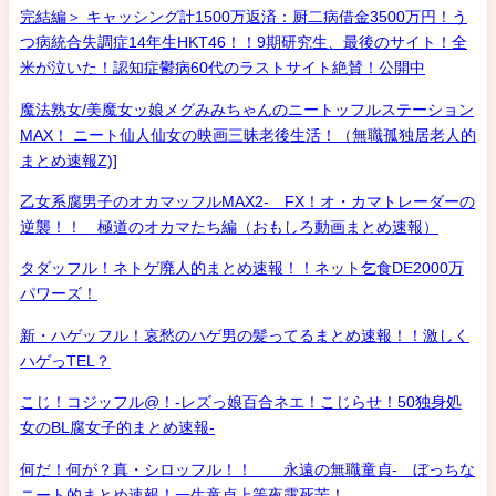
完結編＞ キャッシング計1500万返済：厨二病借金3500万円！う
つ病統合失調症14年生HKT46！！9期研究生、最後のサイト！全
米が泣いた！認知症鬱病60代のラストサイト絶賛！公開中
魔法熟女/美魔女ッ娘メグみみちゃんのニートッフルステーション
MAX！ ニート仙人仙女の映画三昧老後生活！（無職孤独居老人的
まとめ速報Z)]
乙女系腐男子のオカマッフルMAX2- FX！オ・カマトレーダーの
逆襲！！ 極道のオカマたち編（おもしろ動画まとめ速報）
タダッフル！ネトゲ廃人的まとめ速報！！ネット乞食DE2000万
パワーズ！
新・ハゲッフル！哀愁のハゲ男の髪ってるまとめ速報！！激しく
ハゲっTEL？
こじ！コジッフル@！-レズっ娘百合ネエ！こじらせ！50独身処
女のBL腐女子的まとめ速報-
何だ！何が？真・シロッフル！！ 永遠の無職童貞- ぼっちな
ニート的まとめ速報！一生童貞上等夜露死苦！