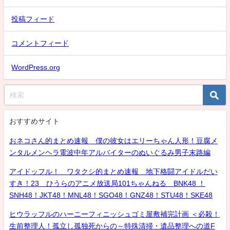
投稿フィード
コメントフィード
WordPress.org
おすすめサイト
おネコさん的まとめ速報 僕の彼女はエリーちゃん人形！豆腐メ
ンタルメンヘラ電波中年アルバイターのぬいぐるみ男子末路編
アイドッフル！ ワタクシ的まとめ速報 地下格闘アイドルだい
すき！23 ひうらのアニメ放送局101ちゃんねる BNK48 ！
SNH48！JKT48！MNL48！SGO48！GNZ48！STU48！SKE48
ヒウラッフルのハーニーフィニッシュゴミ屋敷補完計画 ＜必殺！
生前整理人！孤立し孤独死からの～特殊清掃・遺品整理への道F