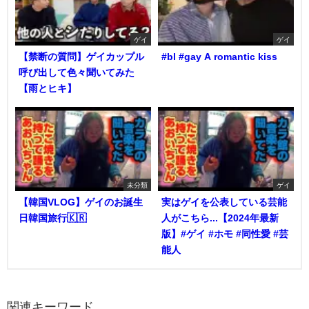
ゲイ
ゲイ
【禁断の質問】ゲイカップル
#bl #gay A romantic kiss
呼び出して色々聞いてみた
【雨とヒキ】
未分類
ゲイ
【韓国VLOG】ゲイのお誕生
実はゲイを公表している芸能
日韓国旅行🇰🇷
人がこちら...【2024年最新
版】#ゲイ #ホモ #同性愛 #芸
能人
関連キーワード