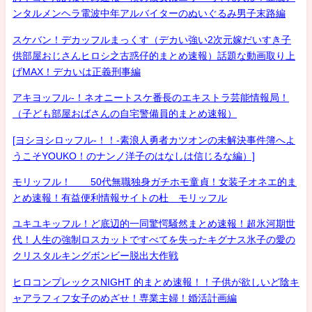
ンタルメンヘラ電波中年アルバイターのぬいぐるみ男子末路編
スケバン！デカッフルまっくす（デカい強い2次元嫁だいすき子
供部屋おじさんヒロシ之古惑仔的まとめ速報）話題な動画取り上
げMAX！デカいは正義刑事編
アキヨッフル-！ネオニートスケ番長のエキストラ芸能情報局！
（子ども部屋おばさんの自宅警備員的まとめ速報）
[ヨシヨシロッフル-！！-素浪人勇者カツオンの未解決事件簿へよ
うこそYOUKO！のナンノ洋子のはなしは信じるな編）]
モリッフル！ 50代無職独身ガチホモ童貞！女装子オネエ的ま
とめ速報！有益便利情報サイトの杜 モリッフル
ユキユキッフル！ど底辺的一同驚愕騒然まとめ速報！超氷河期世
代！人生の強制ロスカットですべてを失ったキグナス氷子の愛の
クリスタルキングボンビー脱出大作戦
ヒロコンプレックスNIGHT 的まとめ速報！！子供が欲しいど陰キ
ャアラフィフ女子のめざせ！専業主婦！婚活計画編