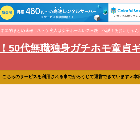
オネエ的まとめ速報！ネトゲ廃人は女子ホームレス三銃士伝説！あおいちゃん
！50代無職独身ガチホモ童貞
、こちらのサービスを利用される事でかろうじて運営できています＞本