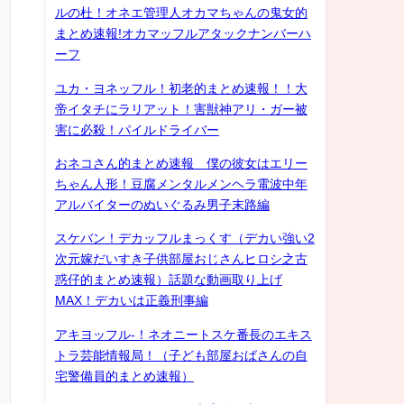
ルの杜！オネエ管理人オカマちゃんの鬼女的
まとめ速報!オカマッフルアタックナンバーハ
ーフ
ユカ・ヨネッフル！初老的まとめ速報！！大
帝イタチにラリアット！害獣神アリ・ガー被
害に必殺！パイルドライバー
おネコさん的まとめ速報 僕の彼女はエリー
ちゃん人形！豆腐メンタルメンヘラ電波中年
アルバイターのぬいぐるみ男子末路編
スケバン！デカッフルまっくす（デカい強い2
次元嫁だいすき子供部屋おじさんヒロシ之古
惑仔的まとめ速報）話題な動画取り上げ
MAX！デカいは正義刑事編
アキヨッフル-！ネオニートスケ番長のエキス
トラ芸能情報局！（子ども部屋おばさんの自
宅警備員的まとめ速報）