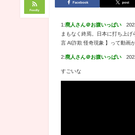
Facebook
post
Feedly
1:
廃人さん＠お腹いっぱい
202
まもなく終焉。日本に打ち上げら
言 AI詐欺 怪奇現象 】って動
2:
廃人さん＠お腹いっぱい
202
すごいな