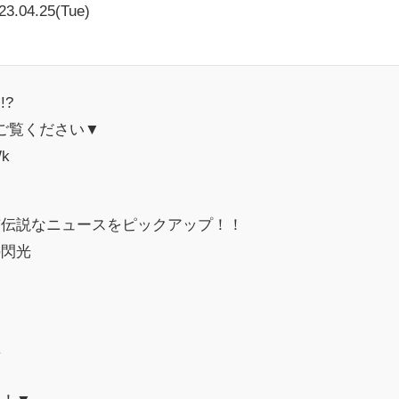
23.04.25(Tue)
?
をご覧ください▼
Wk
市伝説なニュースをピックアップ！！
の閃光
」
言