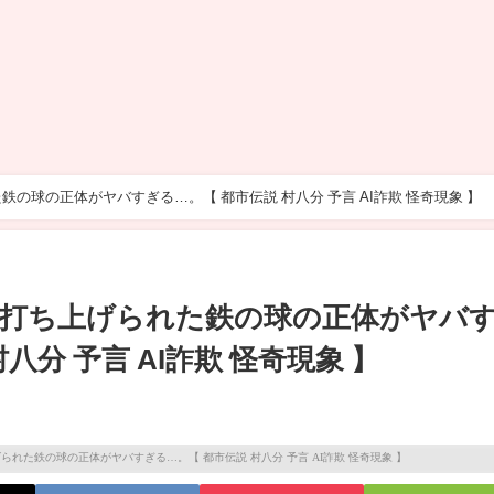
の球の正体がヤバすぎる…。【 都市伝説 村八分 予言 AI詐欺 怪奇現象 】
に打ち上げられた鉄の球の正体がヤバ
八分 予言 AI詐欺 怪奇現象 】