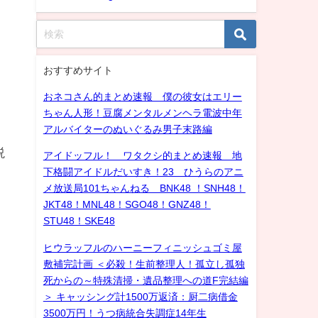
おすすめサイト
おネコさん的まとめ速報 僕の彼女はエリー
ちゃん人形！豆腐メンタルメンヘラ電波中年
アルバイターのぬいぐるみ男子末路編
説
アイドッフル！ ワタクシ的まとめ速報 地
下格闘アイドルだいすき！23 ひうらのアニ
メ放送局101ちゃんねる BNK48 ！SNH48！
JKT48！MNL48！SGO48！GNZ48！
STU48！SKE48
ヒウラッフルのハーニーフィニッシュゴミ屋
敷補完計画 ＜必殺！生前整理人！孤立し孤独
死からの～特殊清掃・遺品整理への道F完結編
＞ キャッシング計1500万返済：厨二病借金
3500万円！うつ病統合失調症14年生