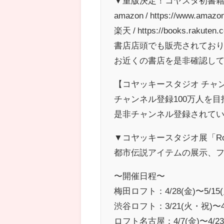
▼重版決定！コヤスタ初書
amazon / https://www.amazo
楽天 / https://books.rakuten.c
書店店頭でも販売されてお
お近くの書店を是非確認し
【コヤッキースタジオ チャ
チャンネル登録100万人を
是非チャンネル登録されて
▼コヤッキースタジオ展「Road 
都市伝説アイテムの展示、フ
〜開催日程〜
梅田ロフト：4/28(金)〜5/15(
渋谷ロフト：3/21(火・祝)
ロフト名古屋：4/7(金)〜4