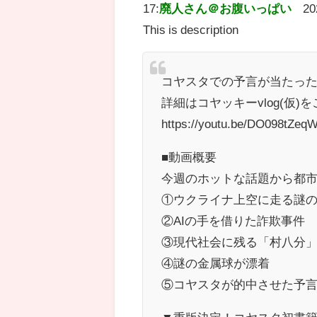
17:
廃人さん＠お腹いっぱい
20
This is description
コヤスタでの予言が当たった!
詳細はコヤッキーvlog(仮)
https://youtu.be/DO098tZeq
■動画概要
今週のホットな話題から都
①ウクライナ上空に走る謎
②AIの手を借りた詐欺事件
③現代社会に残る「村八分
④謎の金属球が漂着
⑤コヤスタが的中させた予