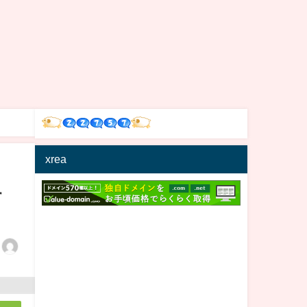
xrea
す