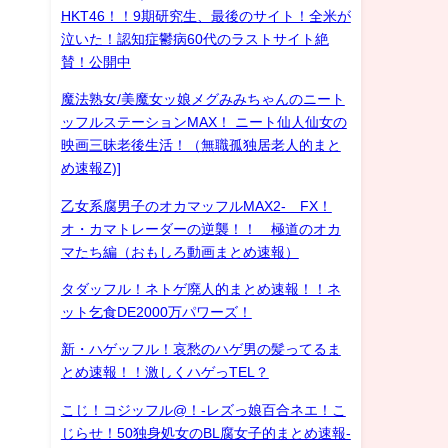
HKT46！！9期研究生、最後のサイト！全米が
泣いた！認知症鬱病60代のラストサイト絶
賛！公開中
魔法熟女/美魔女ッ娘メグみみちゃんのニート
ッフルステーションMAX！ ニート仙人仙女の
映画三昧老後生活！（無職孤独居老人的まと
め速報Z)]
乙女系腐男子のオカマッフルMAX2- FX！
オ・カマトレーダーの逆襲！！ 極道のオカ
マたち編（おもしろ動画まとめ速報）
タダッフル！ネトゲ廃人的まとめ速報！！ネ
ット乞食DE2000万パワーズ！
新・ハゲッフル！哀愁のハゲ男の髪ってるま
とめ速報！！激しくハゲっTEL？
こじ！コジッフル@！-レズっ娘百合ネエ！こ
じらせ！50独身処女のBL腐女子的まとめ速報-