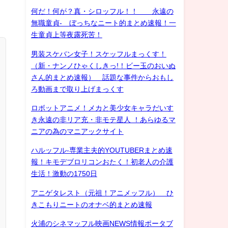
何だ！何が？真・シロッフル！！ 永遠の
無職童貞- ぼっちなニート的まとめ速報！一
生童貞上等夜露死苦！
男装スケバン女子！スケッフルまっくす！
（新・ナンノひゃくしきっ!！ビー玉のおいぬ
さん的まとめ速報） 話題な事件からおもし
ろ動画まで取り上げまっくす
ロボットアニメ！メカと美少女キャラだいす
き永遠の非リア充・非モテ星人 ！あらゆるマ
ニアの為のマニアックサイト
ハルッフル-専業主夫的YOUTUBERまとめ速
報！キモデブロリコンおたく！初老人の介護
生活！激動の1750日
アニゲタレスト（元祖！アニメッフル） ひ
きこもりニートのオナベ的まとめ速報
火浦のシネマッフル映画NEWS情報ポータブ