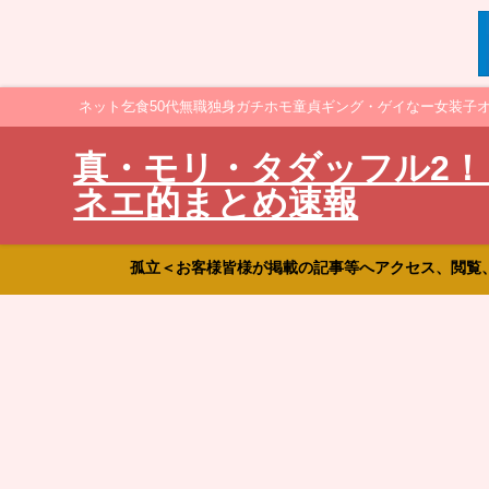
ネット乞食50代無職独身ガチホモ童貞ギング・ゲイなー女装子
真・モリ・タダッフル2！
ネエ的まとめ速報
孤立＜お客様皆様が掲載の記事等へアクセス、閲覧