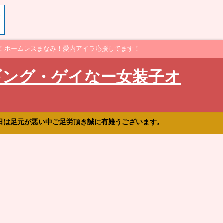
！ホームレスまなみ！愛内アイラ応援してます！
ギング・ゲイなー女装子オ
日は足元が悪い中ご足労頂き誠に有難うございます。