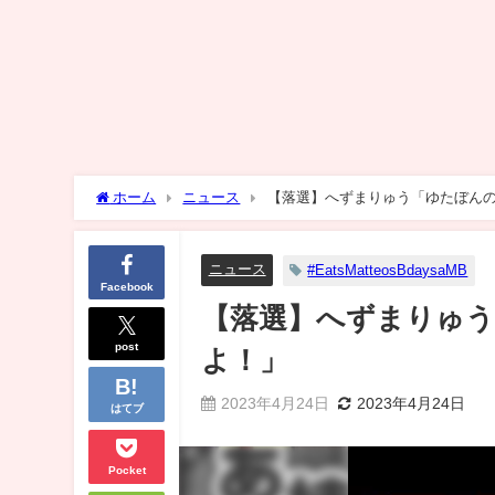
ホーム
ニュース
【落選】へずまりゅう「ゆたぼん
ニュース
#EatsMatteosBdaysaMB
Facebook
【落選】へずまりゅ
post
よ！」
2023年4月24日
2023年4月24日
はてブ
Pocket