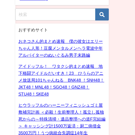
おすすめサイト
おネコさん的まとめ速報 僕の彼女はエリー
ちゃん人形！豆腐メンタルメンヘラ電波中年
アルバイターのぬいぐるみ男子末路編
アイドッフル！ ワタクシ的まとめ速報 地
下格闘アイドルだいすき！23 ひうらのアニ
メ放送局101ちゃんねる BNK48 ！SNH48！
JKT48！MNL48！SGO48！GNZ48！
STU48！SKE48
ヒウラッフルのハーニーフィニッシュゴミ屋
敷補完計画 ＜必殺！生前整理人！孤立し孤独
死からの～特殊清掃・遺品整理への道F完結編
＞ キャッシング計1500万返済：厨二病借金
3500万円！うつ病統合失調症14年生