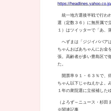
https://headlines.yahoo.co.
統一地方選後半戦で行われ
選（定数３６）に無所属で
１）はツイッターで「あ、
へずまは「ジジイババアは
ちゃんおばあちゃんにお金
張。高齢者が多い豊島区で
た。
開票率９１・６３％で、得票
ちゃん以下じゃねえかよ。
１年の衆院選に立候補した
（よろず～ニュース・杉田 
※関連記事