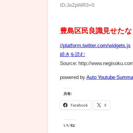
ID:JeZpWR3+0
豊島区民良識見せたな
//platform.twitter.com/widgets.js
続きを読む
Source: http://www.negisoku.com
powered by
Auto Youtube Summa
共有:
Facebook
X
いいね: