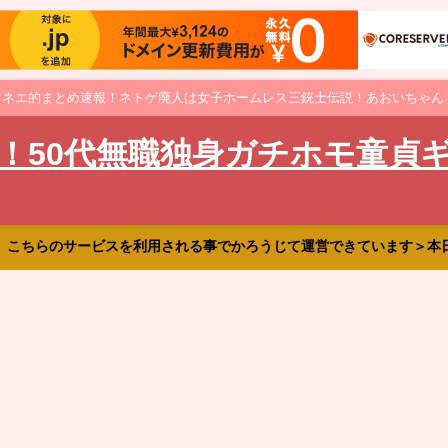
オネエ的まとめ速報！ネトゲ廃人は女子ホームレス三銃士伝説！あおいちゃん
！50代無職独身ガチホモ童貞
、こちらのサービスを利用される事でかろうじて運営できています＞本