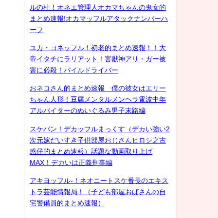
ルの杜！オネエ管理人オカマちゃんの鬼女的
まとめ速報!オカマッフルアタックナンバーハ
ーフ
ユカ・ヨネッフル！初老的まとめ速報！！大
帝イタチにラリアット！害獣神アリ・ガー被
害に必殺！パイルドライバー
おネコさん的まとめ速報 僕の彼女はエリー
ちゃん人形！豆腐メンタルメンヘラ電波中年
アルバイターのぬいぐるみ男子末路編
スケバン！デカッフルまっくす（デカい強い2
次元嫁だいすき子供部屋おじさんヒロシ之古
惑仔的まとめ速報）話題な動画取り上げ
MAX！デカいは正義刑事編
アキヨッフル-！ネオニートスケ番長のエキス
トラ芸能情報局！（子ども部屋おばさんの自
宅警備員的まとめ速報）