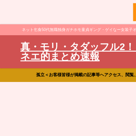
ネット乞食50代無職独身ガチホモ童貞ギング・ゲイなー女装子
真・モリ・タダッフル2！
ネエ的まとめ速報
孤立＜お客様皆様が掲載の記事等へアクセス、閲覧