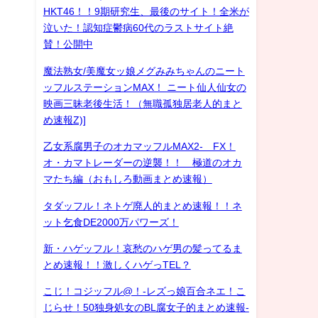
HKT46！！9期研究生、最後のサイト！全米が
泣いた！認知症鬱病60代のラストサイト絶
賛！公開中
魔法熟女/美魔女ッ娘メグみみちゃんのニート
ッフルステーションMAX！ ニート仙人仙女の
映画三昧老後生活！（無職孤独居老人的まと
め速報Z)]
乙女系腐男子のオカマッフルMAX2- FX！
オ・カマトレーダーの逆襲！！ 極道のオカ
マたち編（おもしろ動画まとめ速報）
タダッフル！ネトゲ廃人的まとめ速報！！ネ
ット乞食DE2000万パワーズ！
新・ハゲッフル！哀愁のハゲ男の髪ってるま
とめ速報！！激しくハゲっTEL？
こじ！コジッフル@！-レズっ娘百合ネエ！こ
じらせ！50独身処女のBL腐女子的まとめ速報-