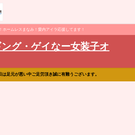
！ホームレスまなみ！愛内アイラ応援してます！
ギング・ゲイなー女装子オ
日は足元が悪い中ご足労頂き誠に有難うございます。