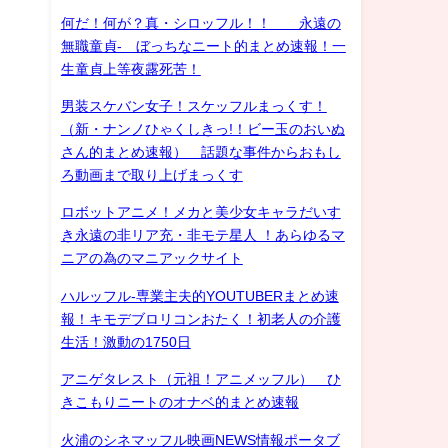
何だ！何が？真・シロッフル！！ 永遠の
無職童貞- ぼっちなニート的まとめ速報！一
生童貞上等夜露死苦！
男装スケバン女子！スケッフルまっくす！
（新・ナンノひゃくしきっ!！ビー玉のおいぬ
さん的まとめ速報） 話題な事件からおもし
ろ動画まで取り上げまっくす
ロボットアニメ！メカと美少女キャラだいす
き永遠の非リア充・非モテ星人 ！あらゆるマ
ニアの為のマニアックサイト
ハルッフル-専業主夫的YOUTUBERまとめ速
報！キモデブロリコンおたく！初老人の介護
生活！激動の1750日
アニゲタレスト（元祖！アニメッフル） ひ
きこもりニートのオナベ的まとめ速報
火浦のシネマッフル映画NEWS情報ポータブ