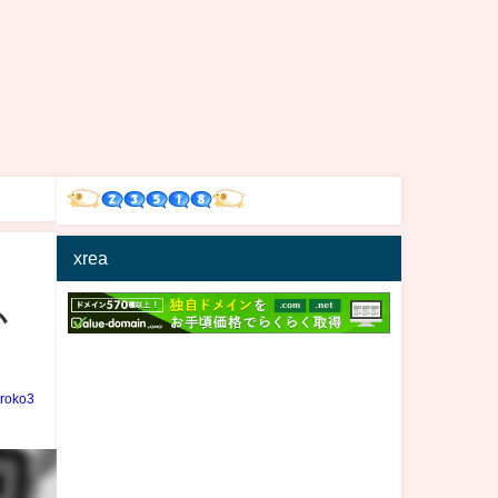
xrea
か
iroko3