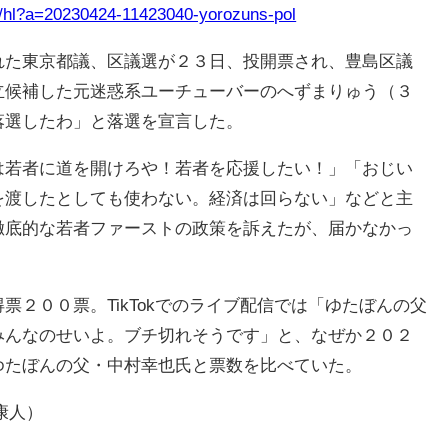
jp/hl?a=20230424-11423040-yorozuns-pol
た東京都議、区議選が２３日、投開票され、豊島区議
立候補した元迷惑系ユーチューバーのへずまりゅう（３
落選したわ」と落選を宣言した。
若者に道を開けろや！若者を応援したい！」「おじい
を渡したとしても使わない。経済は回らない」などと主
徹底的な若者ファーストの政策を訴えたが、届かなかっ
２００票。TikTokでのライブ配信では「ゆたぼんの父
みんなのせいよ。ブチ切れそうです」と、なぜか２０２
ゆたぼんの父・中村幸也氏と票数を比べていた。
康人）