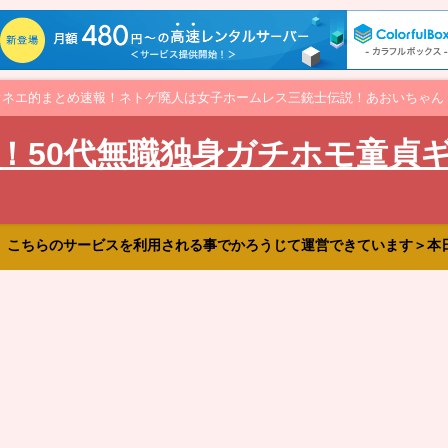
オネエ的まとめ速報！ネトゲ廃人は女子ホームレス三銃士伝説！あおいちゃん
！50代無職独身ガチホモ童貞
、こちらのサービスを利用される事でかろうじて運営できています＞本