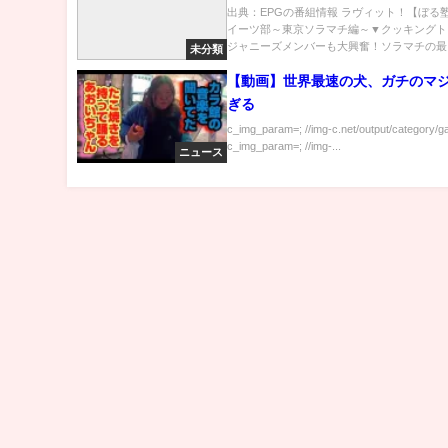
…の番組内容解析まとめ
出典：EPGの番組情報 ラヴィット！【ぼる
イーツ部～東京ソラマチ編～▼クッキングト
ジャニーズメンバーも大興奮！ソラマチの最..
未分類
【動画】世界最速の犬、ガチのマ
ぎる
c_img_param=; //img-c.net/output/category/g
c_img_param=; //img-...
ニュース