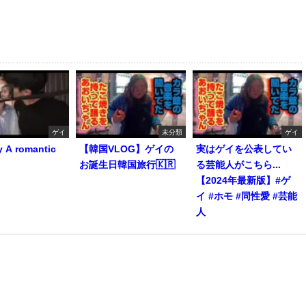
ゲイ
未分類
ゲイ
y A romantic
【韓国VLOG】ゲイの
実はゲイを公表してい
お誕生日韓国旅行🇰🇷
る芸能人がこちら...
【2024年最新版】#ゲ
イ #ホモ #同性愛 #芸能
人