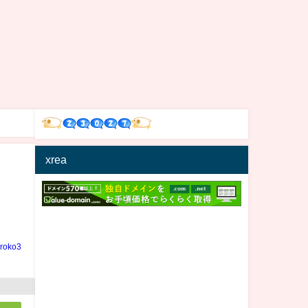
xrea
密
iroko3