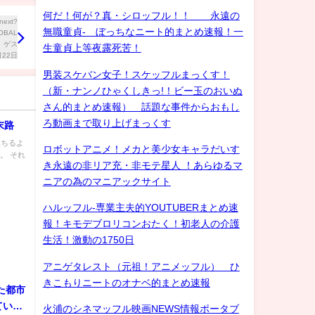
何だ！何が？真・シロッフル！！ 永遠の
無職童貞- ぼっちなニート的まとめ速報！一
生童貞上等夜露死苦！
男装スケバン女子！スケッフルまっくす！
（新・ナンノひゃくしきっ!！ビー玉のおいぬ
さん的まとめ速報） 話題な事件からおもし
ろ動画まで取り上げまっくす
末路
落ちるよ
ロボットアニメ！メカと美少女キャラだいす
。 それ
き永遠の非リア充・非モテ星人 ！あらゆるマ
ニアの為のマニアックサイト
ハルッフル-専業主夫的YOUTUBERまとめ速
報！キモデブロリコンおたく！初老人の介護
生活！激動の1750日
アニゲタレスト（元祖！アニメッフル） ひ
きこもりニートのオナベ的まとめ速報
た都市
ていく
火浦のシネマッフル映画NEWS情報ポータブ