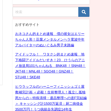
おすすめサイト
おネコさん的まとめ速報 僕の彼女はエリー
ちゃん人形！豆腐メンタルメンヘラ電波中年
アルバイターのぬいぐるみ男子末路編
アイドッフル！ ワタクシ的まとめ速報 地
下格闘アイドルだいすき！23 ひうらのアニ
メ放送局101ちゃんねる BNK48 ！SNH48！
JKT48！MNL48！SGO48！GNZ48！
STU48！SKE48
ヒウラッフルのハーニーフィニッシュゴミ屋
敷補完計画 ＜必殺！生前整理人！孤立し孤独
死からの～特殊清掃・遺品整理への道F完結編
＞ キャッシング計1500万返済：厨二病借金
3500万円！うつ病統合失調症14年生