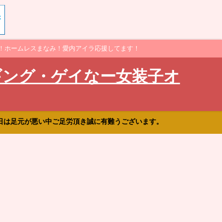
！ホームレスまなみ！愛内アイラ応援してます！
ギング・ゲイなー女装子オ
日は足元が悪い中ご足労頂き誠に有難うございます。