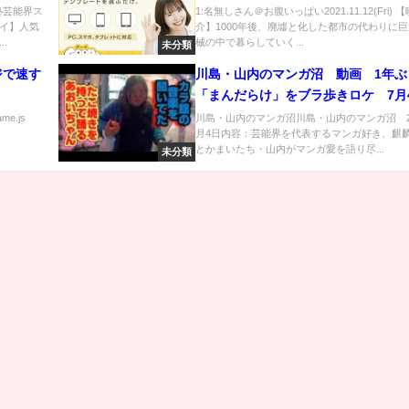
新しい人類
塾芸能界ス
1:名無しさん＠お腹いっぱい2021.11.12(Fri) 
イ】人気
介】1000年後、廃墟と化した都市の代わりに
.
械の中で暮らしていく...
未分類
ジで速す
川島・山内のマンガ沼 動画 1年ぶ
「まんだらけ」をブラ歩きロケ 7月
ame.js
川島・山内のマンガ沼川島・山内のマンガ沼 20
月4日内容：芸能界を代表するマンガ好き、麒
とかまいたち・山内がマンガ愛を語り尽...
未分類