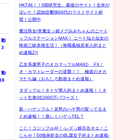
HKT46！！9期研究生、最後のサイト！全米が
泣いた！認知症鬱病60代のラストサイト絶
賛！公開中
魔法熟女/美魔女ッ娘メグみみちゃんのニート
ッフルステーションMAX！ ニート仙人仙女の
 動
映画三昧老後生活！（無職孤独居老人的まと
3
め速報Z)]
乙女系腐男子のオカマッフルMAX2- FX！
オ・カマトレーダーの逆襲！！ 極道のオカ
 動
マたち編（おもしろ動画まとめ速報）
18
タダッフル！ネトゲ廃人的まとめ速報！！ネ
ット乞食DE2000万パワーズ！
新・ハゲッフル！哀愁のハゲ男の髪ってるま
とめ速報！！激しくハゲっTEL？
こじ！コジッフル@！-レズっ娘百合ネエ！こ
じらせ！50独身処女のBL腐女子的まとめ速報-