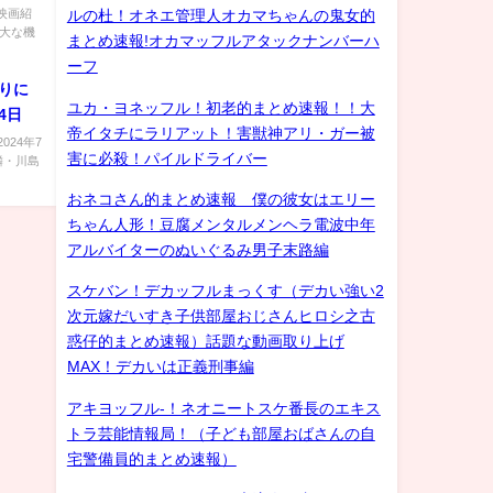
【映画紹
ルの杜！オネエ管理人オカマちゃんの鬼女的
巨大な機
まとめ速報!オカマッフルアタックナンバーハ
ーフ
りに
ユカ・ヨネッフル！初老的まとめ速報！！大
4日
帝イタチにラリアット！害獣神アリ・ガー被
24年7
害に必殺！パイルドライバー
麟・川島
おネコさん的まとめ速報 僕の彼女はエリー
ちゃん人形！豆腐メンタルメンヘラ電波中年
アルバイターのぬいぐるみ男子末路編
スケバン！デカッフルまっくす（デカい強い2
次元嫁だいすき子供部屋おじさんヒロシ之古
惑仔的まとめ速報）話題な動画取り上げ
MAX！デカいは正義刑事編
アキヨッフル-！ネオニートスケ番長のエキス
トラ芸能情報局！（子ども部屋おばさんの自
宅警備員的まとめ速報）