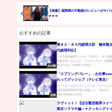
【画像】福岡県の不動産のレビューがヤバ
ｗｗｗ
おすすめの記事
第８２・８３代総理大臣 橋本龍
代総理列伝】
ＴＢＳ歴代総理アーカイブ 第８２・８３代総
本龍太郎（はしもと・りゅうたろう） 在職期間
年1月11日～1998年7月30日...
未分類
「スプリングバレー」 - お仕事sea
れってグッジョブ（テレビ東京）
キリンビールのクラフトビール「スプリング
が販売数量3000万本を突破した。 Source:
https://kakaku.com/t...
芸能
ラヴィット！【ぼる塾芸能界スイ
東京ソラマチ編～▼クッキングトイ