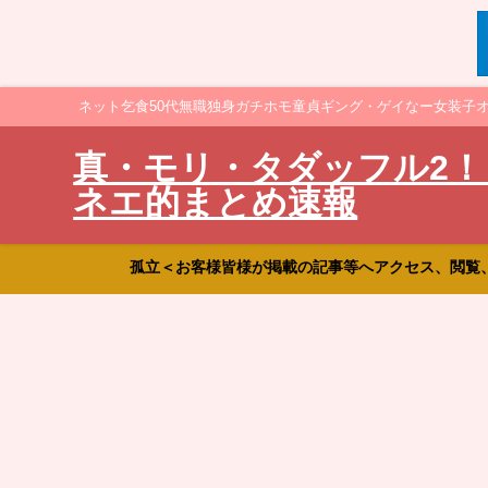
ネット乞食50代無職独身ガチホモ童貞ギング・ゲイなー女装子
真・モリ・タダッフル2！
ネエ的まとめ速報
孤立＜お客様皆様が掲載の記事等へアクセス、閲覧