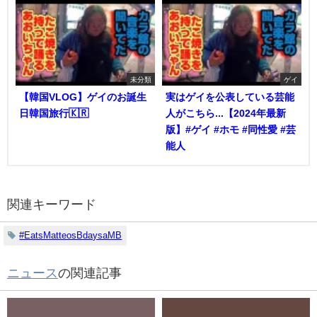
未分類
ゲイ
【韓国VLOG】ゲイのお誕生
実はゲイを公表している芸能
日韓国旅行🇰🇷
人がこちら...【2024年最新
版】#ゲイ #ホモ #同性愛 #芸
能人
関連キーワード
#EatsMatteosBdaysaMB
ニュース
の関連記事