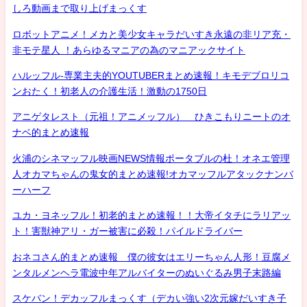
しろ動画まで取り上げまっくす
ロボットアニメ！メカと美少女キャラだいすき永遠の非リア充・
非モテ星人 ！あらゆるマニアの為のマニアックサイト
ハルッフル-専業主夫的YOUTUBERまとめ速報！キモデブロリコ
ンおたく！初老人の介護生活！激動の1750日
アニゲタレスト（元祖！アニメッフル） ひきこもりニートのオ
ナベ的まとめ速報
火浦のシネマッフル映画NEWS情報ポータブルの杜！オネエ管理
人オカマちゃんの鬼女的まとめ速報!オカマッフルアタックナンバ
ーハーフ
ユカ・ヨネッフル！初老的まとめ速報！！大帝イタチにラリアッ
ト！害獣神アリ・ガー被害に必殺！パイルドライバー
おネコさん的まとめ速報 僕の彼女はエリーちゃん人形！豆腐メ
ンタルメンヘラ電波中年アルバイターのぬいぐるみ男子末路編
スケバン！デカッフルまっくす（デカい強い2次元嫁だいすき子