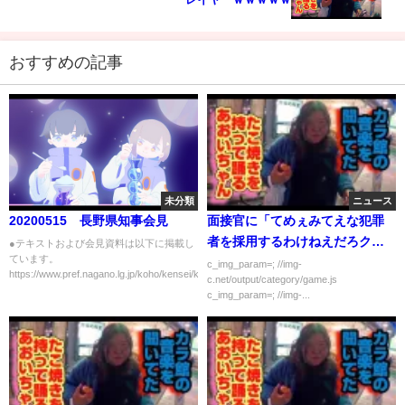
おすすめの記事
未分類
ニュース
20200515 長野県知事会見
面接官に「てめぇみてえな犯罪
者を採用するわけねえだろクズ
●テキストおよび会見資料は以下に掲載し
ています。
が！」って言われた
c_img_param=; //img-
https://www.pref.nagano.lg.jp/koho/kensei/koh...
c.net/output/category/game.js
c_img_param=; //img-...