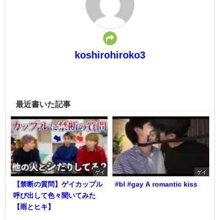
koshirohiroko3
最近書いた記事
ゲイ
ゲイ
【禁断の質問】ゲイカップル
#bl #gay A romantic kiss
呼び出して色々聞いてみた
【雨とヒキ】