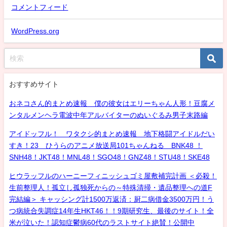
コメントフィード
WordPress.org
おすすめサイト
おネコさん的まとめ速報 僕の彼女はエリーちゃん人形！豆腐メ
ンタルメンヘラ電波中年アルバイターのぬいぐるみ男子末路編
アイドッフル！ ワタクシ的まとめ速報 地下格闘アイドルだい
すき！23 ひうらのアニメ放送局101ちゃんねる BNK48 ！
SNH48！JKT48！MNL48！SGO48！GNZ48！STU48！SKE48
ヒウラッフルのハーニーフィニッシュゴミ屋敷補完計画 ＜必殺！
生前整理人！孤立し孤独死からの～特殊清掃・遺品整理への道F
完結編＞ キャッシング計1500万返済：厨二病借金3500万円！う
つ病統合失調症14年生HKT46！！9期研究生、最後のサイト！全
米が泣いた！認知症鬱病60代のラストサイト絶賛！公開中