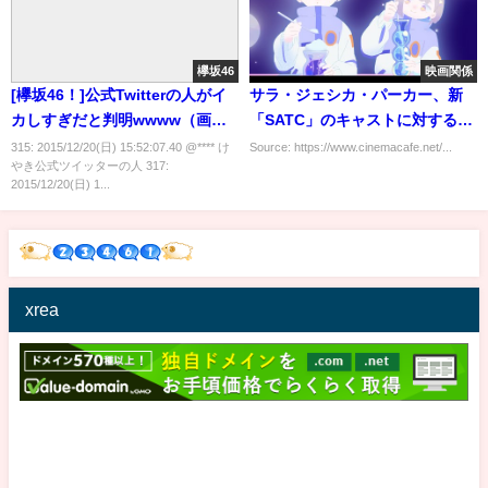
欅坂46
映画関係
[欅坂46！]公式Twitterの人がイ
サラ・ジェシカ・パーカー、新
カしすぎだと判明wwww（画像
「SATC」のキャストに対する女
あり）
性蔑視的なコメントに苦言
315: 2015/12/20(日) 15:52:07.40 @**** け
Source: https://www.cinemacafe.net/...
やき公式ツイッターの人 317:
2015/12/20(日) 1...
xrea