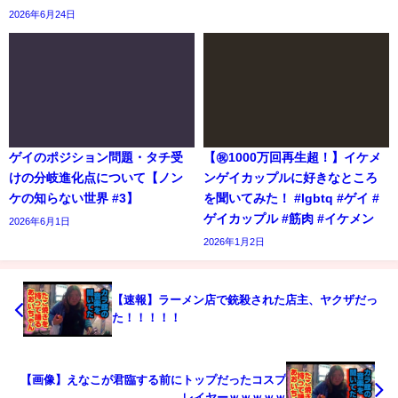
2026年6月24日
ゲイのポジション問題・タチ受
【㊗️1000万回再生超！】イケメ
けの分岐進化点について【ノン
ンゲイカップルに好きなところ
ケの知らない世界 #3】
を聞いてみた！ #lgbtq #ゲイ #
ゲイカップル #筋肉 #イケメン
2026年6月1日
2026年1月2日
【速報】ラーメン店で銃殺された店主、ヤクザだっ
た！！！！！
【画像】えなこが君臨する前にトップだったコスプ
レイヤーｗｗｗｗｗ