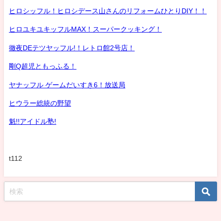
ヒロシッフル！ヒロシデース山さんのリフォームひとりDIY！！
ヒロユキユキッフルMAX！スーパークッキング！
徹夜DEテツヤッフル!！レトロ館2号店！
剛Q超児ともっふる！
ヤナッフル ゲームだいすき6！放送局
ヒウラー総統の野望
魁!!アイドル塾!
t112