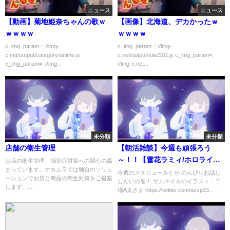
ニュース
ニュース
【動画】菊地姫奈ちゃんの歌ｗ
【画像】北海道、デカかったｗ
ｗｗｗｗ
ｗｗｗｗ
c_img_param=; //img-
c_img_param=; //img-
c.net/output/category/anime.js
c.net/output/site/202.js c_img_param=;
c_img_param=; //img...
//img-c.net...
未分類
未分類
店舗の衛生管理
【朝活雑談】今週も頑張ろう
～！！【雪花ラミィ/ホロライ
お店の衛生管理、感染症対策への関心の高
まっています。オカムラでは独自のソリュ
ブ】
今週のスケジュールとか のんびりお話し
ーションでお店と商品の衛生対策をご提案
したいの巻！ サムネイルのイラスト：干
します。...
物A太さま https://twitter.com/azcp33...