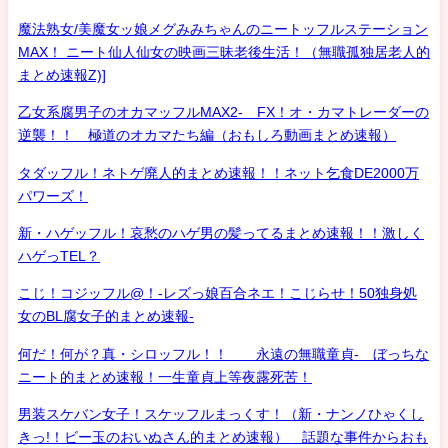
魔法熟女/美魔女ッ娘メグみみちゃんのニートッフルステーション
MAX！ ニート仙人仙女の映画三昧老後生活！（無職孤独居老人的
まとめ速報Z)]
乙女系腐男子のオカマッフルMAX2- FX！オ・カマトレーダーの
逆襲！！ 極道のオカマたち編（おもしろ動画まとめ速報）
タダッフル！ネトゲ廃人的まとめ速報！！ネット乞食DE2000万
パワーズ！
新・ハゲッフル！哀愁のハゲ男の髪ってるまとめ速報！！激しく
ハゲっTEL？
こじ！コジッフル@！-レズっ娘百合ネエ！こじらせ！50独身処
女のBL腐女子的まとめ速報-
何だ！何が？真・シロッフル！！ 永遠の無職童貞- ぼっちな
ニート的まとめ速報！一生童貞上等夜露死苦！
男装スケバン女子！スケッフルまっくす！（新・ナンノひゃくし
きっ!！ビー玉のおいぬさん的まとめ速報） 話題な事件からおも