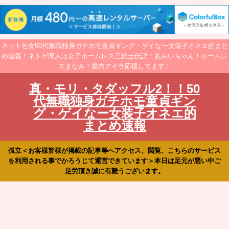
ネット乞食50代無職独身ガチホモ童貞ギング・ゲイなー女装子オネエ的まと
め速報！ネトゲ廃人は女子ホームレス三銃士伝説！あおいちゃん！ホームレ
スまなみ！愛内アイラ応援してます！
真・モリ・タダッフル2！！50
代無職独身ガチホモ童貞ギン
グ・ゲイなー女装子オネエ的
まとめ速報
孤立＜お客様皆様が掲載の記事等へアクセス、閲覧、こちらのサービス
を利用される事でかろうじて運営できています＞本日は足元が悪い中ご
足労頂き誠に有難うございます。