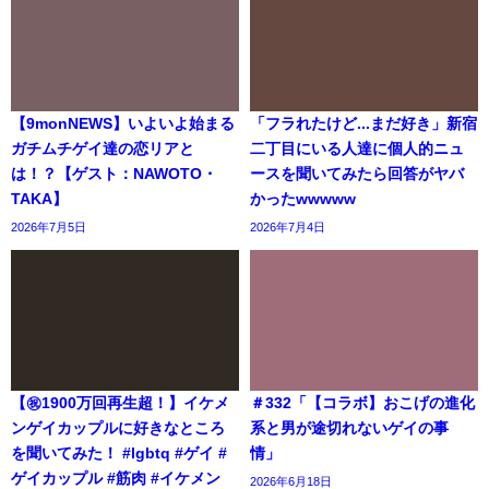
【9monNEWS】いよいよ始まる
「フラれたけど...まだ好き」新宿
ガチムチゲイ達の恋リアと
二丁目にいる人達に個人的ニュ
は！？【ゲスト：NAWOTO・
ースを聞いてみたら回答がヤバ
TAKA】
かったwwwww
2026年7月5日
2026年7月4日
【㊗️1900万回再生超！】イケメ
＃332「【コラボ】おこげの進化
ンゲイカップルに好きなところ
系と男が途切れないゲイの事
を聞いてみた！ #lgbtq #ゲイ #
情」
ゲイカップル #筋肉 #イケメン
2026年6月18日