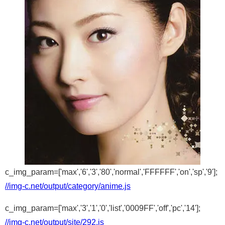
c_img_param=['max','6','3','80','normal','FFFFFF','on','sp','9'];
//img-c.net/output/category/anime.js
c_img_param=['max','3','1','0','list','0009FF','off','pc','14'];
//img-c.net/output/site/292.js