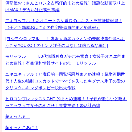
供部屋おじさんヒロシ之古惑仔的まとめ速報）話題な動画取り上
げMAX！デカいは正義刑事編
アキヨッフル-！ネオニートスケ番長のエキストラ芸能情報局！
（子ども部屋おばさんの自宅警備員的まとめ速報）
[ヨシヨシロッフル-！！-素浪人勇者カツオンの未解決事件簿へよ
うこそYOUKO！のナンノ洋子のはなしは信じるな編）]
モリッフル！ 50代無職独身ガチホモ童貞！女装子オネエ的ま
とめ速報！有益便利情報サイトの杜 モリッフル
ユキユキッフル！ど底辺的一同驚愕騒然まとめ速報！超氷河期世
代！人生の強制ロスカットですべてを失ったキグナス氷子の愛の
クリスタルキングボンビー脱出大作戦
ヒロコンプレックスNIGHT 的まとめ速報！！子供が欲しいど陰キ
ャアラフィフ女子のめざせ！専業主婦！婚活計画編
萌えっふる！
萌えっとこあに！