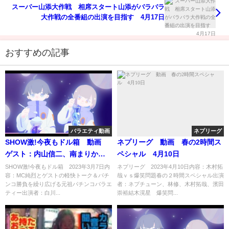
スーパー山添大作戦 相席スタート山添がバラバラ
大作戦の全番組の出演を目指す 4月17日
おすすめの記事
バラエティ動画
ネプリーグ
SHОW激!今夜もドル箱 動画
ネプリーグ 動画 春の2時間ス
ゲスト：内山信二、南まりか 3
ペシャル 4月10日
月7日
SHОW激!今夜もドル箱 2023年3月7日内
ネプリーグ 2023年4月10日内容：木村拓
容：MC純烈とゲストの軽快トーク＆パチ
哉ｖｓ爆笑問題春の２時間スペシャル出演
ンコ勝負を繰り広げる元祖パチンコバラエ
者：ネプチューン、林修、木村拓哉、濱田
ティー出演者：白川...
崇裕結木滉星 爆笑問...