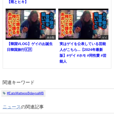
【雨とヒキ】
未分類
ゲイ
【韓国VLOG】ゲイのお誕生
実はゲイを公表している芸能
日韓国旅行🇰🇷
人がこちら...【2024年最新
版】#ゲイ #ホモ #同性愛 #芸
能人
関連キーワード
#EatsMatteosBdaysaMB
ニュース
の関連記事