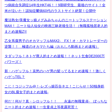
つ病統合失調症14年生HKT46！！9期研究生、最後のサイト！全
米が泣いた！認知症鬱病60代のラストサイト絶賛！公開中
魔法熟女/美魔女ッ娘メグみみちゃんのニートッフルステーション
MAX！ ニート仙人仙女の映画三昧老後生活！（無職孤独居老人的
まとめ速報Z)]
乙女系腐男子のオカマッフルMAX2- FX！オ・カマトレーダーの
逆襲！！ 極道のオカマたち編（おもしろ動画まとめ速報）
タダッフル！ネトゲ廃人的まとめ速報！！ネット乞食DE2000万
パワーズ！
新・ハゲッフル！哀愁のハゲ男の髪ってるまとめ速報！！激しく
ハゲっTEL？
こじ！コジッフル@！-レズっ娘百合ネエ！こじらせ！50独身処
女のBL腐女子的まとめ速報-
何だ！何が？真・シロッフル！！ 永遠の無職童貞- ぼっちな
ニート的まとめ速報！一生童貞上等夜露死苦！