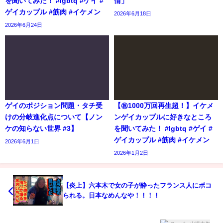
を聞いてみた！ #lgbtq #ゲイ #
情」
ゲイカップル #筋肉 #イケメン
2026年6月18日
2026年6月24日
ゲイのポジション問題・タチ受
【㊗️1000万回再生超！】イケメ
けの分岐進化点について【ノン
ンゲイカップルに好きなところ
ケの知らない世界 #3】
を聞いてみた！ #lgbtq #ゲイ #
ゲイカップル #筋肉 #イケメン
2026年6月1日
2026年1月2日
【炎上】六本木で女の子が酔ったフランス人にボコ
られる。日本なめんなや！！！！