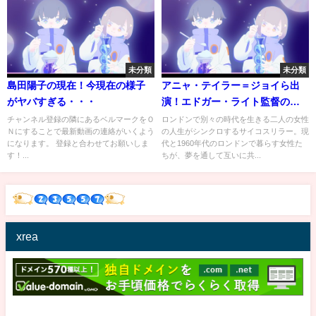
未分類
未分類
島田陽子の現在！今現在の様子
アニャ・テイラー＝ジョイら出
がヤバすぎる・・・
演！エドガー・ライト監督のサ
イコホラー『ラストナイト・イ
チャンネル登録の隣にあるベルマークをＯ
ロンドンで別々の時代を生きる二人の女性
Ｎにすることで最新動画の連絡がいくよう
の人生がシンクロするサイコスリラー。現
ン・ソーホー』予告編
になります。 登録と合わせてお願いしま
代と1960年代のロンドンで暮らす女性た
す！...
ちが、夢を通して互いに共...
xrea