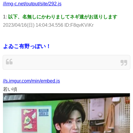
//img-c.net/output/site/292.js
1:
以下、名無しにかわりましてネギ速がお送りします
2023/04/16(日) 14:04:34.556 ID:F8qvKViKr
よゐこ有野っぽい！
//s.imgur.com/min/embed.js
若い頃