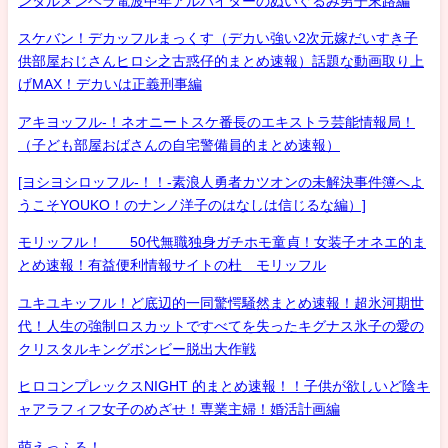
ンタルメンヘラ電波中年アルバイターのぬいぐるみ男子末路編
スケバン！デカッフルまっくす（デカい強い2次元嫁だいすき子
供部屋おじさんヒロシ之古惑仔的まとめ速報）話題な動画取り上
げMAX！デカいは正義刑事編
アキヨッフル-！ネオニートスケ番長のエキストラ芸能情報局！
（子ども部屋おばさんの自宅警備員的まとめ速報）
[ヨシヨシロッフル-！！-素浪人勇者カツオンの未解決事件簿へよ
うこそYOUKO！のナンノ洋子のはなしは信じるな編）]
モリッフル！ 50代無職独身ガチホモ童貞！女装子オネエ的ま
とめ速報！有益便利情報サイトの杜 モリッフル
ユキユキッフル！ど底辺的一同驚愕騒然まとめ速報！超氷河期世
代！人生の強制ロスカットですべてを失ったキグナス氷子の愛の
クリスタルキングボンビー脱出大作戦
ヒロコンプレックスNIGHT 的まとめ速報！！子供が欲しいど陰キ
ャアラフィフ女子のめざせ！専業主婦！婚活計画編
萌えっふる！