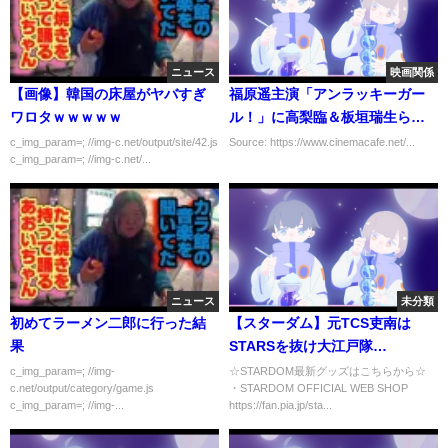
ニュース
映画関係
【画像】韓国の床屋がヤバすぎ
福原遥主演「アンラッキーガー
ワロタｗｗｗｗｗ
ル！」に高梨臨＆板垣瑞生ら出
演
c_img_param=; //img-c.net/output/site/42.js
Source: https://www.cinemacafe.net/...
c_img_param=; //img-c.net/...
ニュース
未分類
初めてラーメン二郎に行った結
【スターダム】元TCS吏南は
果
STARSを抜け大江戸隊
へ!!-2020.10.29 試合後マイク&
c_img_param=; //img-
☆STARDOM最新グッズはこちらから☆
c.net/output/category/game.js
・STARDOM OFFICIAL WEB SHOP
コメント-【STARDOM】※スタ
c_img_param=; //img-...
https://fan.pia.jp/sta...
ーダム・ワールドをCheck!!