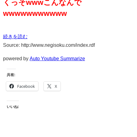
くっそwwwこんなんで
wwwwwwwwwww
続きを読む
Source: http://www.negisoku.com/index.rdf
powered by
Auto Youtube Summarize
共有:
Facebook
X
いいね: