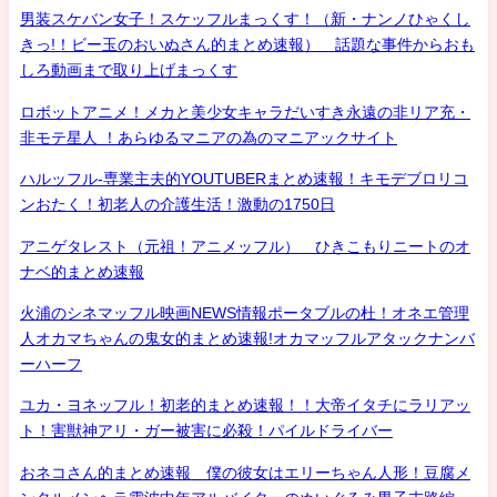
男装スケバン女子！スケッフルまっくす！（新・ナンノひゃくし
きっ!！ビー玉のおいぬさん的まとめ速報） 話題な事件からおも
しろ動画まで取り上げまっくす
ロボットアニメ！メカと美少女キャラだいすき永遠の非リア充・
非モテ星人 ！あらゆるマニアの為のマニアックサイト
ハルッフル-専業主夫的YOUTUBERまとめ速報！キモデブロリコ
ンおたく！初老人の介護生活！激動の1750日
アニゲタレスト（元祖！アニメッフル） ひきこもりニートのオ
ナベ的まとめ速報
火浦のシネマッフル映画NEWS情報ポータブルの杜！オネエ管理
人オカマちゃんの鬼女的まとめ速報!オカマッフルアタックナンバ
ーハーフ
ユカ・ヨネッフル！初老的まとめ速報！！大帝イタチにラリアッ
ト！害獣神アリ・ガー被害に必殺！パイルドライバー
おネコさん的まとめ速報 僕の彼女はエリーちゃん人形！豆腐メ