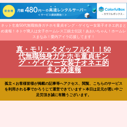
ネット乞食50代無職独身ガチホモ童貞ギング・ゲイなー女装子オネエ的まと
め速報！ネトゲ廃人は女子ホームレス三銃士伝説！あおいちゃん！ホームレ
スまなみ！愛内アイラ応援してます！
真・モリ・タダッフル2！！50
代無職独身ガチホモ童貞ギン
グ・ゲイなー女装子オネエ的
まとめ速報
孤立＜お客様皆様が掲載の記事等へアクセス、閲覧、こちらのサービス
を利用される事でかろうじて運営できています＞本日は足元が悪い中ご
足労頂き誠に有難うございます。