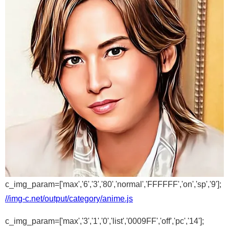
c_img_param=['max','6','3','80','normal','FFFFFF','on','sp','9'];
//img-c.net/output/category/anime.js
c_img_param=['max','3','1','0','list','0009FF','off','pc','14'];