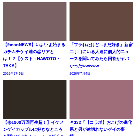
【9monNEWS】いよいよ始まる
「フラれたけど...まだ好き」新宿
ガチムチゲイ達の恋リアと
二丁目にいる人達に個人的ニュ
は！？【ゲスト：NAWOTO・
ースを聞いてみたら回答がヤバ
TAKA】
かったwwwww
2026年7月5日
2026年7月4日
【㊗️1900万回再生超！】イケメ
＃332「【コラボ】おこげの進化
ンゲイカップルに好きなところ
系と男が途切れないゲイの事