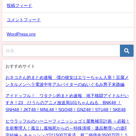
投稿フィード
コメントフィード
WordPress.org
おすすめサイト
おネコさん的まとめ速報 僕の彼女はエリーちゃん人形！豆腐メ
ンタルメンヘラ電波中年アルバイターのぬいぐるみ男子末路編
アイドッフル！ ワタクシ的まとめ速報 地下格闘アイドルだい
すき！23 ひうらのアニメ放送局101ちゃんねる BNK48 ！
SNH48！JKT48！MNL48！SGO48！GNZ48！STU48！SKE48
ヒウラッフルのハーニーフィニッシュゴミ屋敷補完計画 ＜必殺！
生前整理人！孤立し孤独死からの～特殊清掃・遺品整理への道F
完結編＞ キャッシング計1500万返済：厨二病借金3500万円！う