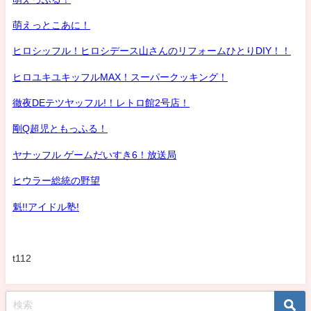
萌えっとこあに！
ヒロシッフル！ヒロシデース山さんのリフォームひとりDIY！！
ヒロユキユキッフルMAX！スーパークッキング！
徹夜DEテツヤッフル!！レトロ館2号店！
剛Q超児ともっふる！
ヤナッフル ゲームだいすき6！放送局
ヒウラー総統の野望
魁!!アイドル塾!
t112