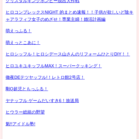
クリスタルキングボンビー脱出大作戦
ヒロコンプレックスNIGHT 的まとめ速報！！子供が欲しいど陰キ
ャアラフィフ女子のめざせ！専業主婦！婚活計画編
萌えっふる！
萌えっとこあに！
ヒロシッフル！ヒロシデース山さんのリフォームひとりDIY！！
ヒロユキユキッフルMAX！スーパークッキング！
徹夜DEテツヤッフル!！レトロ館2号店！
剛Q超児ともっふる！
ヤナッフル ゲームだいすき6！放送局
ヒウラー総統の野望
魁!!アイドル塾!