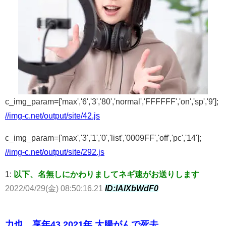
c_img_param=['max','6','3','80','normal','FFFFFF','on','sp','9'];
//img-c.net/output/site/42.js
c_img_param=['max','3','1','0','list','0009FF','off','pc','14'];
//img-c.net/output/site/292.js
1:
以下、名無しにかわりましてネギ速がお送りします
2022/04/29(金) 08:50:16.21
ID:IAlXbWdF0
力也 享年43 2021年 大腸がんで死去