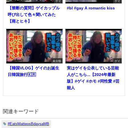
ゲイ
ゲイ
【禁断の質問】ゲイカップル
#bl #gay A romantic kiss
呼び出して色々聞いてみた
【雨とヒキ】
未分類
ゲイ
【韓国VLOG】ゲイのお誕生
実はゲイを公表している芸能
日韓国旅行🇰🇷
人がこちら...【2024年最新
版】#ゲイ #ホモ #同性愛 #芸
能人
関連キーワード
#EatsMatteosBdaysaMB