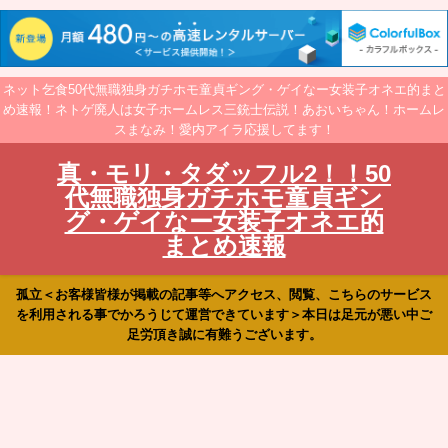
ネット乞食50代無職独身ガチホモ童貞ギング・ゲイなー女装子オネエ的まと
め速報！ネトゲ廃人は女子ホームレス三銃士伝説！あおいちゃん！ホームレ
スまなみ！愛内アイラ応援してます！
真・モリ・タダッフル2！！50
代無職独身ガチホモ童貞ギン
グ・ゲイなー女装子オネエ的
まとめ速報
孤立＜お客様皆様が掲載の記事等へアクセス、閲覧、こちらのサービス
を利用される事でかろうじて運営できています＞本日は足元が悪い中ご
足労頂き誠に有難うございます。