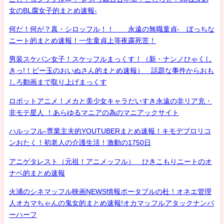
女のBL腐女子的まとめ速報-
何だ！何が？真・シロッフル！！ 永遠の無職童貞- ぼっちな
ニート的まとめ速報！一生童貞上等夜露死苦！
男装スケバン女子！スケッフルまっくす！（新・ナンノひゃくし
きっ!！ビー玉のおいぬさん的まとめ速報） 話題な事件からおも
しろ動画まで取り上げまっくす
ロボットアニメ！メカと美少女キャラだいすき永遠の非リア充・
非モテ星人 ！あらゆるマニアの為のマニアックサイト
ハルッフル-専業主夫的YOUTUBERまとめ速報！キモデブロリコ
ンおたく！初老人の介護生活！激動の1750日
アニゲタレスト（元祖！アニメッフル） ひきこもりニートのオ
ナベ的まとめ速報
火浦のシネマッフル映画NEWS情報ポータブルの杜！オネエ管理
人オカマちゃんの鬼女的まとめ速報!オカマッフルアタックナンバ
ーハーフ