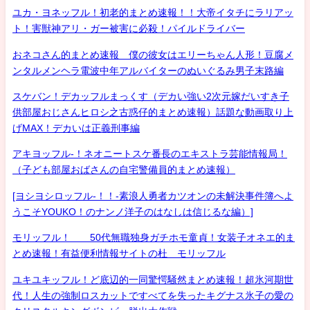
ユカ・ヨネッフル！初老的まとめ速報！！大帝イタチにラリアッ
ト！害獣神アリ・ガー被害に必殺！パイルドライバー
おネコさん的まとめ速報 僕の彼女はエリーちゃん人形！豆腐メ
ンタルメンヘラ電波中年アルバイターのぬいぐるみ男子末路編
スケバン！デカッフルまっくす（デカい強い2次元嫁だいすき子
供部屋おじさんヒロシ之古惑仔的まとめ速報）話題な動画取り上
げMAX！デカいは正義刑事編
アキヨッフル-！ネオニートスケ番長のエキストラ芸能情報局！
（子ども部屋おばさんの自宅警備員的まとめ速報）
[ヨシヨシロッフル-！！-素浪人勇者カツオンの未解決事件簿へよ
うこそYOUKO！のナンノ洋子のはなしは信じるな編）]
モリッフル！ 50代無職独身ガチホモ童貞！女装子オネエ的ま
とめ速報！有益便利情報サイトの杜 モリッフル
ユキユキッフル！ど底辺的一同驚愕騒然まとめ速報！超氷河期世
代！人生の強制ロスカットですべてを失ったキグナス氷子の愛の