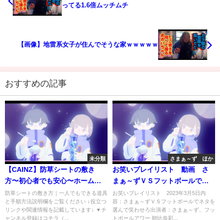
ってる1.6倍ムッチムチ
【画像】地雷系女子が住んでそうな家ｗｗｗｗｗ
おすすめの記事
未分類
さまぁ～ず ほか
【CAINZ】防草シートの敷き
お笑いプレイリスト 動画 さ
方〜初心者でも安心〜ホームセ
まぁ～ずＶＳフットボールでネ
ンターのプロが1人でもできる道
タを選んで笑わせろ 3月5日
防草シートの敷き方｜一人でもできる道具
お笑いプレイリスト 2023年3月5日内
と手順方法説明欄をご覧ください ↓役立つ
容：さまぁ～ずＶＳフットボールでネタを
具と手順で失敗なし/雑草対策で
リンクや関連情報を記載しています↓ ▼チ
選んで笑わせろ出演者：さまぁ～ず、フッ
お困りの方
ャンネル登録はコチラ（...
トボールアワー 朝比奈彩...