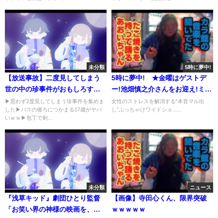
未分類
5時に夢中!
【放送事故】二度見してしまう
5時に夢中! ★金曜はゲストデ
世の中の珍事件がおもしろすぎ
ー!池畑慎之介さんをお迎え!ミエ
るｗｗ【ツッコミ】
&amp;ミッツも! 2020年6月5日
▶︎思わず2度見してしまう珍事件を集めま
女性のストレスを解消する“本音マル出
した▶︎バスの後ろにつかまる17歳がヤバ
し”ぶっちゃけワイドショ......
いｗｗ▶︎包丁で刺...
未分類
ニュース
『浅草キッド』劇団ひとり監督
【画像】寺田心くん、限界突破
「お笑い界の神様の映画を、僕
ｗｗｗｗｗ