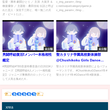
は撮っちゃったわけです」-
監督・脚本:劇団ひとり ／ 主演: 大泉洋 ＆
c_img_param=; //img-
柳楽優弥 ／ 主題歌：桑田佳祐 伝説と呼ば
c.net/output/category/game.js
Netflix
れた芸人・深見千三郎と、唯一無二の天
c_img_param=; //img-...
才・ビートたけ...
未分類
未分類
男闘呼組復活❗️メンバー本格相性
聖カタリナ学園高校新体操部
鑑定
@Chushikoku Girls Dance
2019 Summer
#男闘呼組#TBS音楽特番音楽の日2022#ジ
聖カタリナ学園高校新体操部によるパフォ
ャニーズ 【男闘呼組4人メンバー相性鑑
ーマンスです。 #ChushikokuGDanceYB #
定】 ジャニーズ事務所のロックバンドと
聖カタリナYB #GDanceYB #新体操...
して人気を集めた4...
xrea