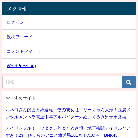
メタ情報
ログイン
投稿フィード
コメントフィード
WordPress.org
おすすめサイト
おネコさん的まとめ速報 僕の彼女はエリーちゃん人形！豆腐メ
ンタルメンヘラ電波中年アルバイターのぬいぐるみ男子末路編
アイドッフル！ ワタクシ的まとめ速報 地下格闘アイドルだい
すき！23 ひうらのアニメ放送局101ちゃんねる BNK48 ！