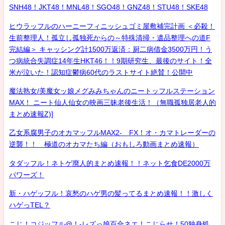
SNH48！JKT48！MNL48！SGO48！GNZ48！STU48！SKE48
ヒウラッフルのハーニーフィニッシュゴミ屋敷補完計画 ＜必殺！
生前整理人！孤立し孤独死からの～特殊清掃・遺品整理への道F
完結編＞ キャッシング計1500万返済：厨二病借金3500万円！う
つ病統合失調症14年生HKT46！！9期研究生、最後のサイト！全
米が泣いた！認知症鬱病60代のラストサイト絶賛！公開中
魔法熟女/美魔女ッ娘メグみみちゃんのニートッフルステーション
MAX！ ニート仙人仙女の映画三昧老後生活！（無職孤独居老人的
まとめ速報Z)]
乙女系腐男子のオカマッフルMAX2- FX！オ・カマトレーダーの
逆襲！！ 極道のオカマたち編（おもしろ動画まとめ速報）
タダッフル！ネトゲ廃人的まとめ速報！！ネット乞食DE2000万
パワーズ！
新・ハゲッフル！哀愁のハゲ男の髪ってるまとめ速報！！激しく
ハゲっTEL？
こじ！コジッフル@！-レズっ娘百合ネエ！こじらせ！50独身処