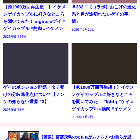
【㊗️1900万回再生超！】イケメ
＃332「【コラボ】おこげの進化
ンゲイカップルに好きなところ
系と男が途切れないゲイの事
を聞いてみた！ #lgbtq #ゲイ #
情」
ゲイカップル #筋肉 #イケメン
2026年6月18日
2026年6月24日
ゲイのポジション問題・タチ受
【㊗️1000万回再生超！】イケメ
けの分岐進化点について【ノン
ンゲイカップルに好きなところ
ケの知らない世界 #3】
を聞いてみた！ #lgbtq #ゲイ #
ゲイカップル #筋肉 #イケメン
2026年6月1日
2026年1月2日
【画像】齋藤飛鳥の太ももがムチムチ♥お前らが思