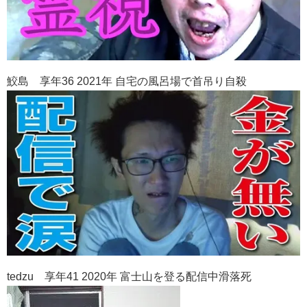
鮫島 享年36 2021年 自宅の風呂場で首吊り自殺
tedzu 享年41 2020年 富士山を登る配信中滑落死