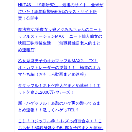
HKT46！！9期研究生、最後のサイト！全米が
泣いた！認知症鬱病60代のラストサイト絶
賛！公開中
魔法熟女/美魔女ッ娘メグみみちゃんのニート
ッフルステーションMAX！ ニート仙人仙女の
映画三昧老後生活！（無職孤独居老人的まと
め速報Z)]
乙女系腐男子のオカマッフルMAX2- FX！
オ・カマトレーダーの逆襲！！ 極道のオカ
マたち編（おもしろ動画まとめ速報）
タダッフル！ネトゲ廃人的まとめ速報！！ネ
ット乞食DE2000万パワーズ！
新・ハゲッフル！哀愁のハゲ男の髪ってるま
とめ速報！！激しくハゲっTEL？
こじ！コジッフル@！-レズっ娘百合ネエ！こ
じらせ！50独身処女のBL腐女子的まとめ速報-