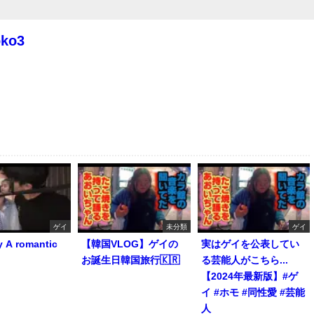
oko3
ゲイ
未分類
ゲイ
y A romantic
【韓国VLOG】ゲイの
実はゲイを公表してい
お誕生日韓国旅行🇰🇷
る芸能人がこちら...
【2024年最新版】#ゲ
イ #ホモ #同性愛 #芸能
人