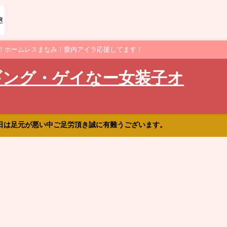
！ホームレスまなみ！愛内アイラ応援してます！
ギング・ゲイなー女装子オ
日は足元が悪い中ご足労頂き誠に有難うございます。