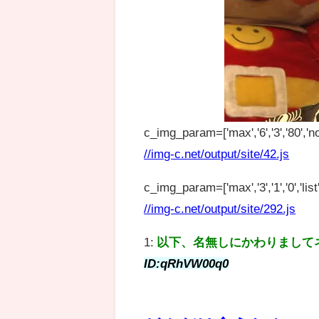
c_img_param=['max','6','3','80','no
//img-c.net/output/site/42.js
c_img_param=['max','3','1','0','list',
//img-c.net/output/site/292.js
1:
以下、名無しにかわりまして
ID:qRhVW00q0