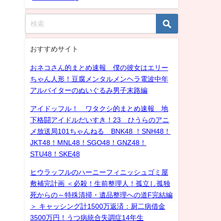
おすすめサイト
おネコさん的まとめ速報 僕の彼女はエリー
ちゃん人形！豆腐メンタルメンヘラ電波中年
アルバイターのぬいぐるみ男子末路編
アイドッフル！ ワタクシ的まとめ速報 地
下格闘アイドルだいすき！23 ひうらのアニ
メ放送局101ちゃんねる BNK48 ！SNH48！
JKT48！MNL48！SGO48！GNZ48！
STU48！SKE48
ヒウラッフルのハーニーフィニッシュゴミ屋
敷補完計画 ＜必殺！生前整理人！孤立し孤独
死からの～特殊清掃・遺品整理への道F完結編
＞ キャッシング計1500万返済：厨二病借金
3500万円！うつ病統合失調症14年生