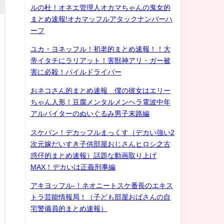
ルの杜！オネエ管理人オカマちゃんの鬼女的
まとめ速報!オカマッフルアタックナンバーハ
ーフ
ユカ・ヨネッフル！初老的まとめ速報！！大
帝イタチにラリアット！害獣神アリ・ガー被
害に必殺！パイルドライバー
おネコさん的まとめ速報 僕の彼女はエリー
ちゃん人形！豆腐メンタルメンヘラ電波中年
アルバイターのぬいぐるみ男子末路編
スケバン！デカッフルまっくす（デカい強い2
次元嫁だいすき子供部屋おじさんヒロシ之古
惑仔的まとめ速報）話題な動画取り上げ
MAX！デカいは正義刑事編
アキヨッフル-！ネオニートスケ番長のエキス
トラ芸能情報局！（子ども部屋おばさんの自
宅警備員的まとめ速報）