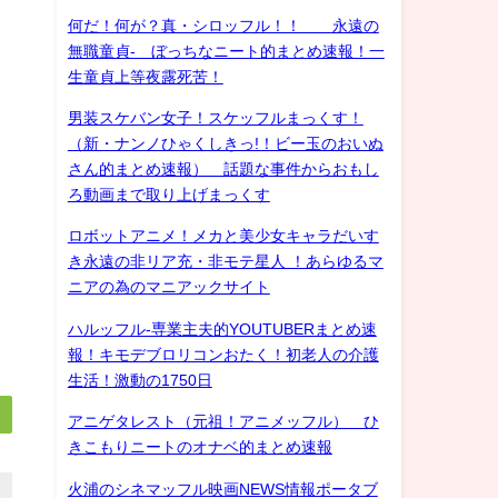
何だ！何が？真・シロッフル！！ 永遠の
無職童貞- ぼっちなニート的まとめ速報！一
生童貞上等夜露死苦！
男装スケバン女子！スケッフルまっくす！
（新・ナンノひゃくしきっ!！ビー玉のおいぬ
さん的まとめ速報） 話題な事件からおもし
ろ動画まで取り上げまっくす
ロボットアニメ！メカと美少女キャラだいす
き永遠の非リア充・非モテ星人 ！あらゆるマ
ニアの為のマニアックサイト
ハルッフル-専業主夫的YOUTUBERまとめ速
報！キモデブロリコンおたく！初老人の介護
生活！激動の1750日
アニゲタレスト（元祖！アニメッフル） ひ
きこもりニートのオナベ的まとめ速報
火浦のシネマッフル映画NEWS情報ポータブ