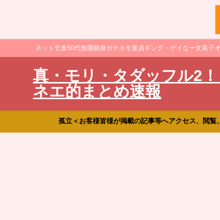
ネット乞食50代無職独身ガチホモ童貞ギング・ゲイなー女装子
真・モリ・タダッフル2！
ネエ的まとめ速報
孤立＜お客様皆様が掲載の記事等へアクセス、閲覧