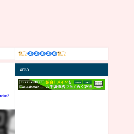
xrea
iroko3