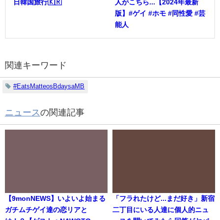
日韓国旅行🇰🇷
人がこちら...【2024年最新
版】#ゲイ #ホモ #同性愛 #芸
能人
関連キーワード
#EatsMatteosBdaysaMB
ニュース
の関連記事
【9monNEWS】いよいよ始まる
「フラれたけど...まだ好き」新宿
ガチムチゲイ達の恋リアと
二丁目にいる人達に個人的ニュ