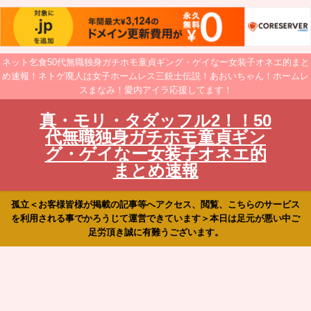
ネット乞食50代無職独身ガチホモ童貞ギング・ゲイなー女装子オネエ的まと
め速報！ネトゲ廃人は女子ホームレス三銃士伝説！あおいちゃん！ホームレ
スまなみ！愛内アイラ応援してます！
真・モリ・タダッフル2！！50
代無職独身ガチホモ童貞ギン
グ・ゲイなー女装子オネエ的
まとめ速報
孤立＜お客様皆様が掲載の記事等へアクセス、閲覧、こちらのサービス
を利用される事でかろうじて運営できています＞本日は足元が悪い中ご
足労頂き誠に有難うございます。