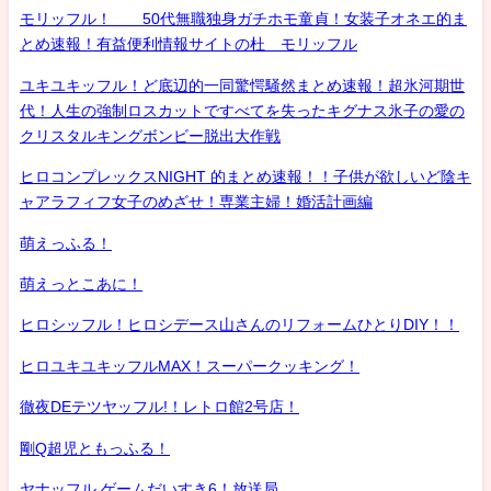
モリッフル！ 50代無職独身ガチホモ童貞！女装子オネエ的ま
とめ速報！有益便利情報サイトの杜 モリッフル
ユキユキッフル！ど底辺的一同驚愕騒然まとめ速報！超氷河期世
代！人生の強制ロスカットですべてを失ったキグナス氷子の愛の
クリスタルキングボンビー脱出大作戦
ヒロコンプレックスNIGHT 的まとめ速報！！子供が欲しいど陰キ
ャアラフィフ女子のめざせ！専業主婦！婚活計画編
萌えっふる！
萌えっとこあに！
ヒロシッフル！ヒロシデース山さんのリフォームひとりDIY！！
ヒロユキユキッフルMAX！スーパークッキング！
徹夜DEテツヤッフル!！レトロ館2号店！
剛Q超児ともっふる！
ヤナッフル ゲームだいすき6！放送局