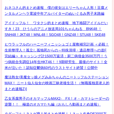
おネコさん的まとめ速報 僕の彼女はエリーちゃん人形！豆腐メ
ンタルメンヘラ電波中年アルバイターのぬいぐるみ男子末路編
アイドッフル！ ワタクシ的まとめ速報 地下格闘アイドルだい
すき！23 ひうらのアニメ放送局101ちゃんねる BNK48 ！
SNH48！JKT48！MNL48！SGO48！GNZ48！STU48！SKE48
ヒウラッフルのハーニーフィニッシュゴミ屋敷補完計画 ＜必殺！
生前整理人！孤立し孤独死からの～特殊清掃・遺品整理への道F
完結編＞ キャッシング計1500万返済：厨二病借金3500万円！う
つ病統合失調症14年生HKT46！！9期研究生、最後のサイト！全
米が泣いた！認知症鬱病60代のラストサイト絶賛！公開中
魔法熟女/美魔女ッ娘メグみみちゃんのニートッフルステーション
MAX！ ニート仙人仙女の映画三昧老後生活！（無職孤独居老人的
まとめ速報Z)]
乙女系腐男子のオカマッフルMAX2- FX！オ・カマトレーダーの
逆襲！！ 極道のオカマたち編（おもしろ動画まとめ速報）
タダッフル！ネトゲ廃人的まとめ速報！！ネット乞食DE2000万