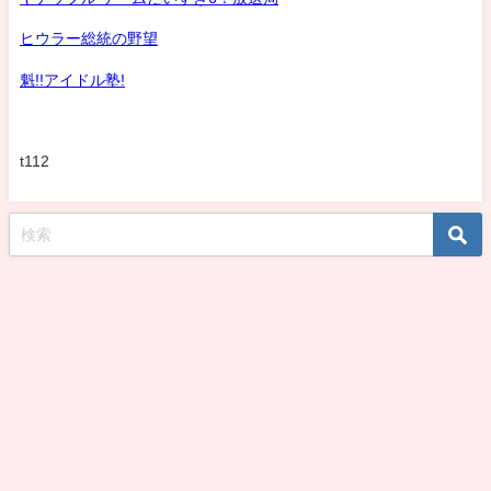
ヒウラー総統の野望
魁!!アイドル塾!
t112