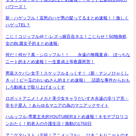
パワーズ！
新・ハゲッフル！哀愁のハゲ男の髪ってるまとめ速報！！激しく
ハゲっTEL？
こじ！コジッフル@！-レズっ娘百合ネエ！こじらせ！50独身処
女のBL腐女子的まとめ速報-
何だ！何が？真・シロッフル！！ 永遠の無職童貞- ぼっちな
ニート的まとめ速報！一生童貞上等夜露死苦！
男装スケバン女子！スケッフルまっくす！（新・ナンノひゃくし
きっ!！ビー玉のおいぬさん的まとめ速報） 話題な事件からおも
しろ動画まで取り上げまっくす
ロボットアニメ！メカと美少女キャラだいすき永遠の非リア充・
非モテ星人 ！あらゆるマニアの為のマニアックサイト
ハルッフル-専業主夫的YOUTUBERまとめ速報！キモデブロリコ
ンおたく！初老人の介護生活！激動の1750日
アニゲタレスト（元祖！アニメッフル） ひきこもりニートのオ