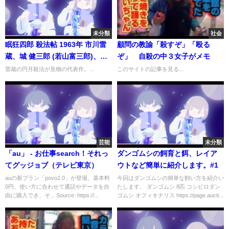
未分類
社会
眠狂四郎 殺法帖 1963年 市川雷
顧問の教諭「殺すぞ」「殴る
蔵、城 健三郎 (若山富三郎)、中
ぞ」 自殺の中３女子がメモ
村玉緒
雷蔵の円月殺法が見物の代表作。...
このサイトの記事を見る...
芸能
未分類
「au」 - お仕事search！それっ
ダンゴムシの飼育と餌、レイア
てグッジョブ（テレビ東京）
ウトなど簡単に紹介します。#1
auの新プラン「povo2.0」が登場。基本料
今回はダンゴムシの簡単な飼い方を紹介い
0円、使い方に合わせて通話やデータを自
たします。 ダンゴムシ 8匹 コシビロダン
由に購入でき、そ... Source: https://...
ゴムシ オフィキナリス https://page.aucti...