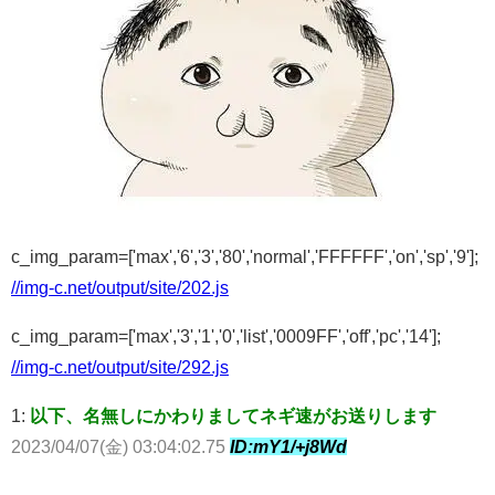
c_img_param=['max','6','3','80','normal','FFFFFF','on','sp','9'];
//img-c.net/output/site/202.js
c_img_param=['max','3','1','0','list','0009FF','off','pc','14'];
//img-c.net/output/site/292.js
1:
以下、名無しにかわりましてネギ速がお送りします
2023/04/07(金) 03:04:02.75
ID:mY1/+j8Wd