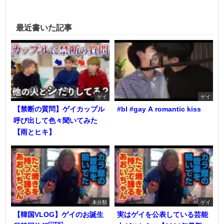
最近書いた記事
ゲイ
ゲイ
【禁断の質問】ゲイカップル
#bl #gay A romantic kiss
呼び出して色々聞いてみた
【雨とヒキ】
未分類
ゲイ
【韓国VLOG】ゲイのお誕生
実はゲイを公表している芸能