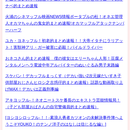
ナベ的まとめ速報
火浦のシネマッフル映画NEWS情報ポータブルの杜！オネエ管理
人オカマちゃんの鬼女的まとめ速報!オカマッフルアタックナンバ
ーハーフ
ユカ・ヨネッフル！初老的まとめ速報！！大帝イタチにラリアッ
ト！害獣神アリ・ガー被害に必殺！パイルドライバー
おネコさん的まとめ速報 僕の彼女はエリーちゃん人形！豆腐メ
ンタルメンヘラ電波中年アルバイターのぬいぐるみ男子末路編
スケバン！デカッフルまっくす（デカい強い2次元嫁だいすき子
供部屋おじさんヒロシ之古惑仔的まとめ速報）話題な動画取り上
げMAX！デカいは正義刑事編
アキヨッフル-！ネオニートスケ番長のエキストラ芸能情報局！
（子ども部屋おばさんの自宅警備員的まとめ速報）
[ヨシヨシロッフル-！！-素浪人勇者カツオンの未解決事件簿へよ
うこそYOUKO！のナンノ洋子のはなしは信じるな編）]