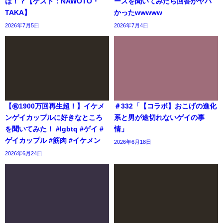
は！？【ゲスト：NAWOTO・
ースを聞いてみたら回答がヤバ
TAKA】
かったwwwww
2026年7月5日
2026年7月4日
【㊗️1900万回再生超！】イケメ
＃332「【コラボ】おこげの進化
ンゲイカップルに好きなところ
系と男が途切れないゲイの事
を聞いてみた！ #lgbtq #ゲイ #
情」
ゲイカップル #筋肉 #イケメン
2026年6月18日
2026年6月24日