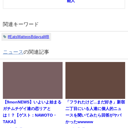
能人
関連キーワード
#EatsMatteosBdaysaMB
ニュース
の関連記事
【9monNEWS】いよいよ始まる
「フラれたけど...まだ好き」新宿
ガチムチゲイ達の恋リアと
二丁目にいる人達に個人的ニュ
は！？【ゲスト：NAWOTO・
ースを聞いてみたら回答がヤバ
TAKA】
かったwwwww