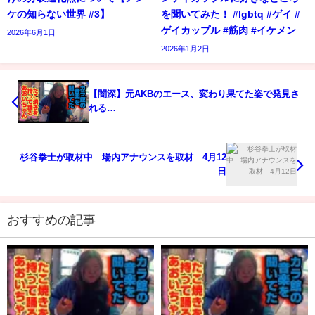
ケの知らない世界 #3】
を聞いてみた！ #lgbtq #ゲイ #
ゲイカップル #筋肉 #イケメン
2026年6月1日
2026年1月2日
【闇深】元AKBのエース、変わり果てた姿で発見さ
れる…
杉谷拳士が取材中 場内アナウンスを取材 4月12
日
おすすめの記事