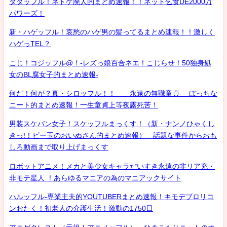
タダッフル！ネトゲ廃人的まとめ速報！！ネット乞食DE2000万
パワーズ！
新・ハゲッフル！哀愁のハゲ男の髪ってるまとめ速報！！激しく
ハゲっTEL？
こじ！コジッフル@！-レズっ娘百合ネエ！こじらせ！50独身処
女のBL腐女子的まとめ速報-
何だ！何が？真・シロッフル！！ 永遠の無職童貞- ぼっちな
ニート的まとめ速報！一生童貞上等夜露死苦！
男装スケバン女子！スケッフルまっくす！（新・ナンノひゃくし
きっ!！ビー玉のおいぬさん的まとめ速報） 話題な事件からおも
しろ動画まで取り上げまっくす
ロボットアニメ！メカと美少女キャラだいすき永遠の非リア充・
非モテ星人 ！あらゆるマニアの為のマニアックサイト
ハルッフル-専業主夫的YOUTUBERまとめ速報！キモデブロリコ
ンおたく！初老人の介護生活！激動の1750日