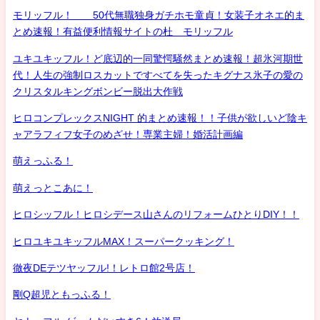
モリッフル！ 50代無職独身ガチホモ童貞！女装子オネエ的ま
とめ速報！有益便利情報サイトの杜 モリッフル
ユキユキッフル！ど底辺的一同驚愕騒然まとめ速報！超氷河期世
代！人生の強制ロスカットですべてを失ったキグナス氷子の愛の
クリスタルキングボンビー脱出大作戦
ヒロコンプレックスNIGHT 的まとめ速報！！子供が欲しいど陰キ
ャアラフィフ女子のめざせ！専業主婦！婚活計画編
萌えっふる！
萌えっとこあに！
ヒロシッフル！ヒロシデース山さんのリフォームひとりDIY！！
ヒロユキユキッフルMAX！スーパークッキング！
徹夜DEテツヤッフル!！レトロ館2号店！
剛Q超児ともっふる！