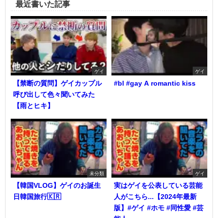
最近書いた記事
ゲイ
ゲイ
【禁断の質問】ゲイカップル
#bl #gay A romantic kiss
呼び出して色々聞いてみた
【雨とヒキ】
未分類
ゲイ
【韓国VLOG】ゲイのお誕生
実はゲイを公表している芸能
日韓国旅行🇰🇷
人がこちら...【2024年最新
版】#ゲイ #ホモ #同性愛 #芸