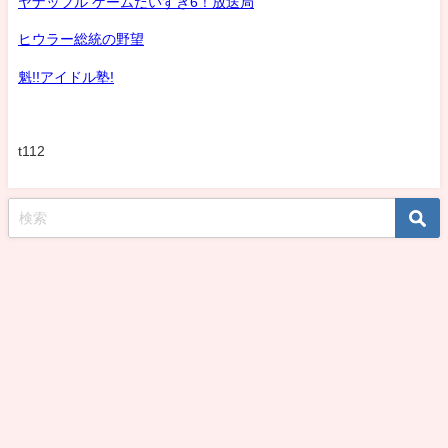
ヤナッフル ゲームだいすき6！放送局
ヒウラー総統の野望
魁!!アイドル塾!
t112