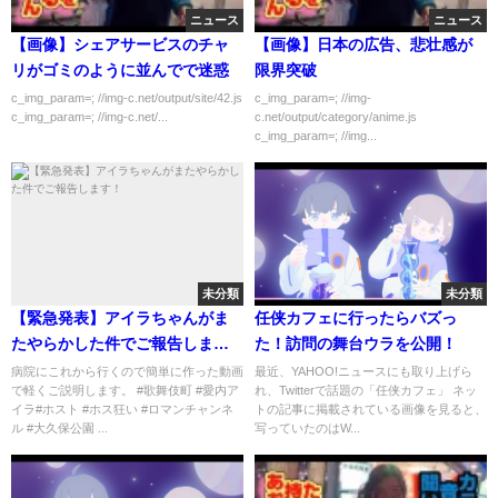
ニュース
ニュース
【画像】シェアサービスのチャ
【画像】日本の広告、悲壮感が
リがゴミのように並んでで迷惑
限界突破
c_img_param=; //img-c.net/output/site/42.js
c_img_param=; //img-
c_img_param=; //img-c.net/...
c.net/output/category/anime.js
c_img_param=; //img...
未分類
未分類
【緊急発表】アイラちゃんがま
任侠カフェに行ったらバズっ
たやらかした件でご報告しま
た！訪問の舞台ウラを公開！
す！
病院にこれから行くので簡単に作った動画
最近、YAHOO!ニュースにも取り上げら
で軽くご説明します。 #歌舞伎町 #愛内ア
れ、Twitterで話題の「任侠カフェ」 ネッ
イラ#ホスト #ホス狂い #ロマンチャンネ
トの記事に掲載されている画像を見ると、
ル #大久保公園 ...
写っていたのはW...