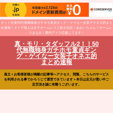
ネット乞食50代無職独身ガチホモ童貞ギング・ゲイなー女装子オネエ的まと
め速報！ネトゲ廃人は女子ホームレス三銃士伝説！あおいちゃん！ホームレ
スまなみ！愛内アイラ応援してます！
真・モリ・タダッフル2！！50
代無職独身ガチホモ童貞ギン
グ・ゲイなー女装子オネエ的
まとめ速報
孤立＜お客様皆様が掲載の記事等へアクセス、閲覧、こちらのサービス
を利用される事でかろうじて運営できています＞本日は足元が悪い中ご
足労頂き誠に有難うございます。