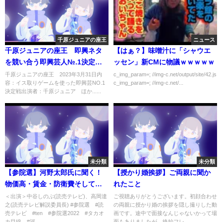
千原ジュニアの座王
ニュース
千原ジュニアの座王 即興ネタ
【はぁ？】味噌汁に「シャウエ
を競い合う即興芸人№.1決定
ッセン」新CMに物議ｗｗｗｗｗ
戦 3月31日
千原ジュニアの座王 2023年3月31日内
c_img_param=; //img-c.net/output/site/42.js
容：イス取りゲームを使った即興芸NO.1
c_img_param=; //img-c.net/...
決定戦出演者：千原ジュニア ほか......
未分類
未分類
【参院選】河野太郎氏に聞く！
【授かり婚挨拶】ご両親に聞か
物価高・賃金・防衛費そして安
れたこと
倍元首相銃撃
＜出演＞中谷しのぶ(読売テレビ)、高岡達
ご視聴ありがとうございます。初顔合わせ
之(読売テレビ解説委員長) #参院選 #読
の両親に授かり婚の挨拶を隠し撮りした動
売テレビ #ten #参院選2022 #タカオ
画です。途中で面接なんじゃないかって場
カ目線 #河...
面もありましたが、終始フレ...