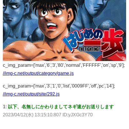
c_img_param=['max','6','3','80','normal','FFFFFF','on','sp','9'];
//img-c.net/output/category/game.js
c_img_param=['max','3','1','0','list','0009FF','off','pc','14'];
//img-c.net/output/site/292.js
1:
以下、名無しにかわりましてネギ速がお送りします
2023/04/12(水) 13:15:10.807 ID:yJXGc3Y70