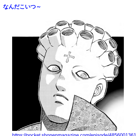
なんだこいつ～
https://pocket.shonenmagazine.com/episode/48560013