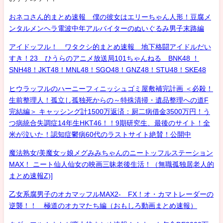
おネコさん的まとめ速報 僕の彼女はエリーちゃん人形！豆腐メ
ンタルメンヘラ電波中年アルバイターのぬいぐるみ男子末路編
アイドッフル！ ワタクシ的まとめ速報 地下格闘アイドルだい
すき！23 ひうらのアニメ放送局101ちゃんねる BNK48 ！
SNH48！JKT48！MNL48！SGO48！GNZ48！STU48！SKE48
ヒウラッフルのハーニーフィニッシュゴミ屋敷補完計画 ＜必殺！
生前整理人！孤立し孤独死からの～特殊清掃・遺品整理への道F
完結編＞ キャッシング計1500万返済：厨二病借金3500万円！う
つ病統合失調症14年生HKT46！！9期研究生、最後のサイト！全
米が泣いた！認知症鬱病60代のラストサイト絶賛！公開中
魔法熟女/美魔女ッ娘メグみみちゃんのニートッフルステーション
MAX！ ニート仙人仙女の映画三昧老後生活！（無職孤独居老人的
まとめ速報Z)]
乙女系腐男子のオカマッフルMAX2- FX！オ・カマトレーダーの
逆襲！！ 極道のオカマたち編（おもしろ動画まとめ速報）