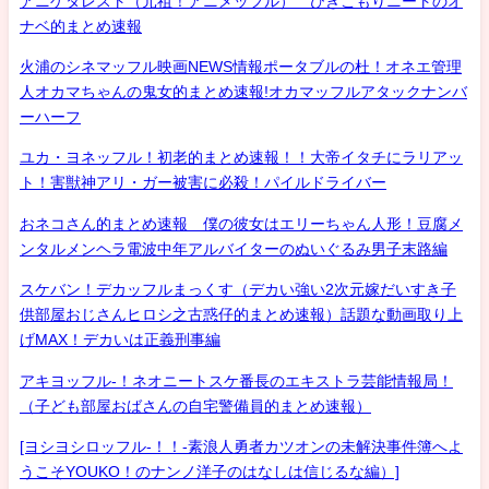
アニゲタレスト（元祖！アニメッフル） ひきこもりニートのオ
ナベ的まとめ速報
火浦のシネマッフル映画NEWS情報ポータブルの杜！オネエ管理
人オカマちゃんの鬼女的まとめ速報!オカマッフルアタックナンバ
ーハーフ
ユカ・ヨネッフル！初老的まとめ速報！！大帝イタチにラリアッ
ト！害獣神アリ・ガー被害に必殺！パイルドライバー
おネコさん的まとめ速報 僕の彼女はエリーちゃん人形！豆腐メ
ンタルメンヘラ電波中年アルバイターのぬいぐるみ男子末路編
スケバン！デカッフルまっくす（デカい強い2次元嫁だいすき子
供部屋おじさんヒロシ之古惑仔的まとめ速報）話題な動画取り上
げMAX！デカいは正義刑事編
アキヨッフル-！ネオニートスケ番長のエキストラ芸能情報局！
（子ども部屋おばさんの自宅警備員的まとめ速報）
[ヨシヨシロッフル-！！-素浪人勇者カツオンの未解決事件簿へよ
うこそYOUKO！のナンノ洋子のはなしは信じるな編）]