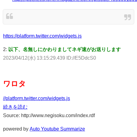
https://platform.twitter.com/widgets.js
2:
以下、名無しにかわりましてネギ速がお送りします
2023/04/12(水) 13:15:29.439 ID://E5DdcS0
ワロタ
//platform.twitter.com/widgets.js
続きを読む
Source: http://www.negisoku.com/index.rdf
powered by
Auto Youtube Summarize