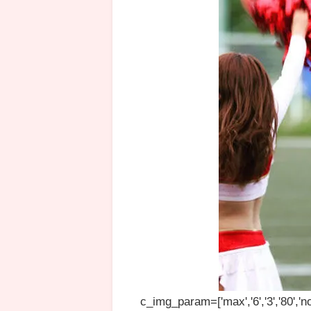
c_img_param=['max','6','3','80','no