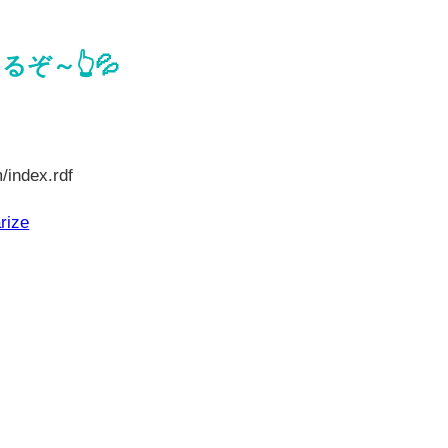
ぞ～👆💦
/index.rdf
rize