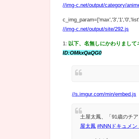
//img-c.net/output/category/anim
c_img_param=['max','3','1','0','list',
//img-c.net/output/site/292.js
1:
以下、名無しにかわりまして
ID:OMkxQaQG0
//s.imgur.com/min/embed.js
土屋太鳳、「91歳のチ
屋太鳳
#NNNドキュメン