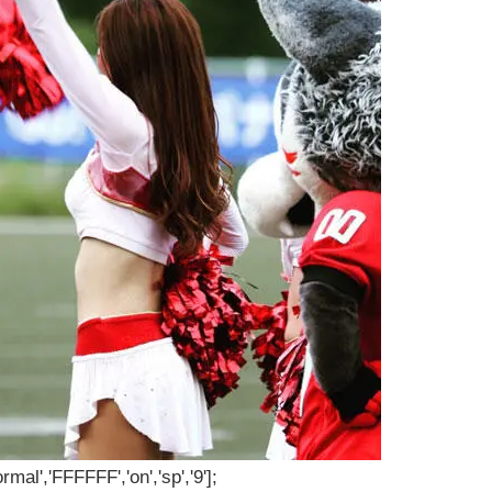
rmal','FFFFFF','on','sp','9'];