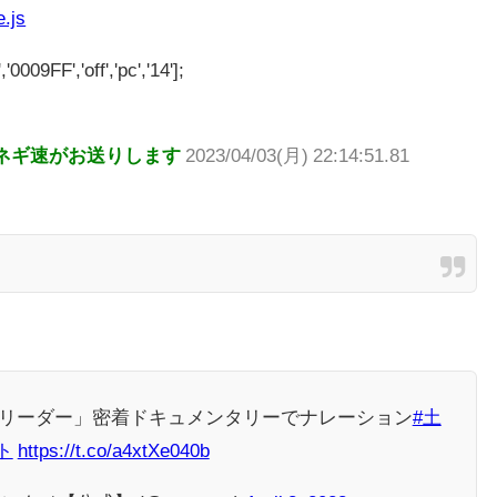
e.js
'0009FF','off','pc','14'];
ネギ速がお送りします
2023/04/03(月) 22:14:51.81
アリーダー」密着ドキュメンタリーでナレーション
#土
ト
https://t.co/a4xtXe040b