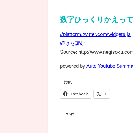
数字ひっくりかえってる
//platform.twitter.com/widgets.js
続きを読む
Source: http://www.negisoku.com
powered by
Auto Youtube Summa
共有:
Facebook
X
いいね: