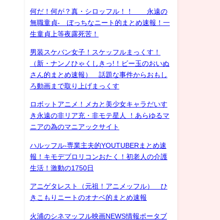
何だ！何が？真・シロッフル！！ 永遠の
無職童貞- ぼっちなニート的まとめ速報！一
生童貞上等夜露死苦！
男装スケバン女子！スケッフルまっくす！
（新・ナンノひゃくしきっ!！ビー玉のおいぬ
さん的まとめ速報） 話題な事件からおもし
ろ動画まで取り上げまっくす
ロボットアニメ！メカと美少女キャラだいす
き永遠の非リア充・非モテ星人 ！あらゆるマ
ニアの為のマニアックサイト
ハルッフル-専業主夫的YOUTUBERまとめ速
報！キモデブロリコンおたく！初老人の介護
生活！激動の1750日
アニゲタレスト（元祖！アニメッフル） ひ
きこもりニートのオナベ的まとめ速報
火浦のシネマッフル映画NEWS情報ポータブ