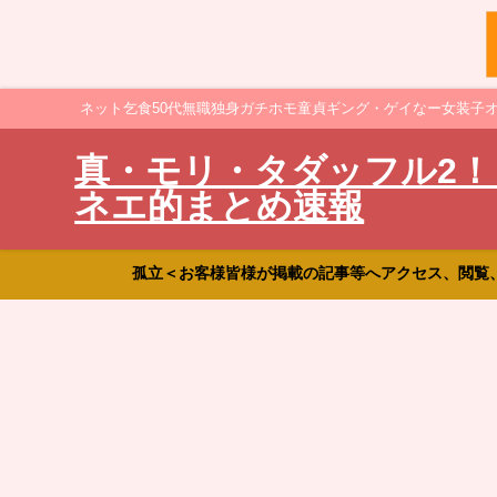
ネット乞食50代無職独身ガチホモ童貞ギング・ゲイなー女装子
真・モリ・タダッフル2！
ネエ的まとめ速報
孤立＜お客様皆様が掲載の記事等へアクセス、閲覧