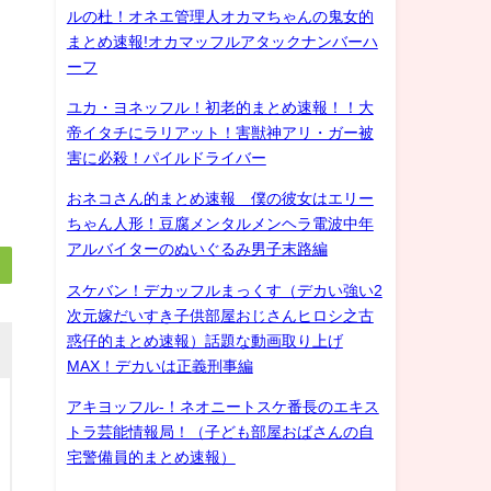
ルの杜！オネエ管理人オカマちゃんの鬼女的
まとめ速報!オカマッフルアタックナンバーハ
ーフ
ユカ・ヨネッフル！初老的まとめ速報！！大
帝イタチにラリアット！害獣神アリ・ガー被
害に必殺！パイルドライバー
おネコさん的まとめ速報 僕の彼女はエリー
ちゃん人形！豆腐メンタルメンヘラ電波中年
アルバイターのぬいぐるみ男子末路編
スケバン！デカッフルまっくす（デカい強い2
次元嫁だいすき子供部屋おじさんヒロシ之古
惑仔的まとめ速報）話題な動画取り上げ
MAX！デカいは正義刑事編
アキヨッフル-！ネオニートスケ番長のエキス
トラ芸能情報局！（子ども部屋おばさんの自
宅警備員的まとめ速報）