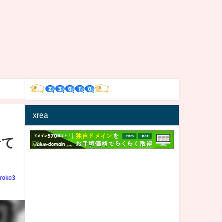
xrea
せて
iroko3