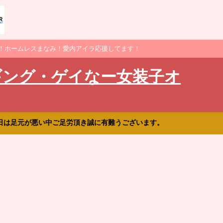
！ホームレスまなみ！愛内アイラ応援してます！
ギング・ゲイなー女装子オ
日は足元が悪い中ご足労頂き誠に有難うございます。