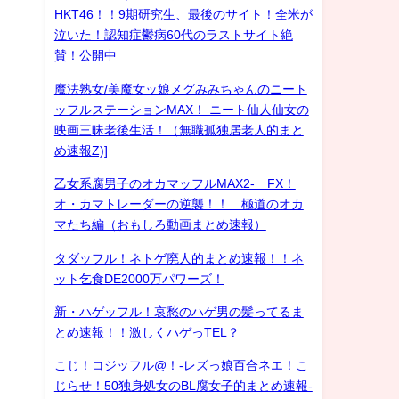
HKT46！！9期研究生、最後のサイト！全米が
泣いた！認知症鬱病60代のラストサイト絶
賛！公開中
魔法熟女/美魔女ッ娘メグみみちゃんのニート
ッフルステーションMAX！ ニート仙人仙女の
映画三昧老後生活！（無職孤独居老人的まと
め速報Z)]
乙女系腐男子のオカマッフルMAX2- FX！
オ・カマトレーダーの逆襲！！ 極道のオカ
マたち編（おもしろ動画まとめ速報）
タダッフル！ネトゲ廃人的まとめ速報！！ネ
ット乞食DE2000万パワーズ！
新・ハゲッフル！哀愁のハゲ男の髪ってるま
とめ速報！！激しくハゲっTEL？
こじ！コジッフル@！-レズっ娘百合ネエ！こ
じらせ！50独身処女のBL腐女子的まとめ速報-