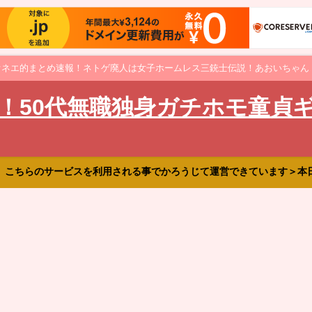
オネエ的まとめ速報！ネトゲ廃人は女子ホームレス三銃士伝説！あおいちゃん
！50代無職独身ガチホモ童貞
、こちらのサービスを利用される事でかろうじて運営できています＞本