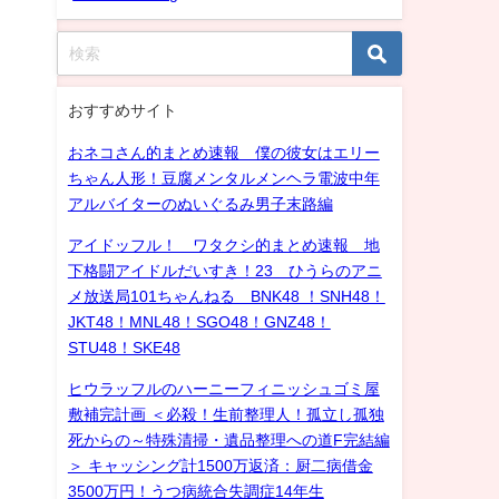
おすすめサイト
おネコさん的まとめ速報 僕の彼女はエリー
ちゃん人形！豆腐メンタルメンヘラ電波中年
アルバイターのぬいぐるみ男子末路編
アイドッフル！ ワタクシ的まとめ速報 地
下格闘アイドルだいすき！23 ひうらのアニ
メ放送局101ちゃんねる BNK48 ！SNH48！
JKT48！MNL48！SGO48！GNZ48！
STU48！SKE48
ヒウラッフルのハーニーフィニッシュゴミ屋
敷補完計画 ＜必殺！生前整理人！孤立し孤独
死からの～特殊清掃・遺品整理への道F完結編
＞ キャッシング計1500万返済：厨二病借金
3500万円！うつ病統合失調症14年生