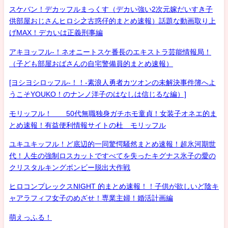
スケバン！デカッフルまっくす（デカい強い2次元嫁だいすき子
供部屋おじさんヒロシ之古惑仔的まとめ速報）話題な動画取り上
げMAX！デカいは正義刑事編
アキヨッフル-！ネオニートスケ番長のエキストラ芸能情報局！
（子ども部屋おばさんの自宅警備員的まとめ速報）
[ヨシヨシロッフル-！！-素浪人勇者カツオンの未解決事件簿へよ
うこそYOUKO！のナンノ洋子のはなしは信じるな編）]
モリッフル！ 50代無職独身ガチホモ童貞！女装子オネエ的ま
とめ速報！有益便利情報サイトの杜 モリッフル
ユキユキッフル！ど底辺的一同驚愕騒然まとめ速報！超氷河期世
代！人生の強制ロスカットですべてを失ったキグナス氷子の愛の
クリスタルキングボンビー脱出大作戦
ヒロコンプレックスNIGHT 的まとめ速報！！子供が欲しいど陰キ
ャアラフィフ女子のめざせ！専業主婦！婚活計画編
萌えっふる！