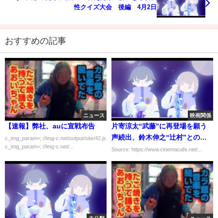
性クイズ大会 後編 4月2日
おすすめの記事
ニュース
映画関係
【速報】弊社、auに宣戦布告
片寄涼太“武藤”に再登場を願う
声続出、鈴木伸之“辻村”との
c_img_param=; //img-c.net/output/site/42.js
c_img_param=; //img-c.net/...
LDH共演に歓喜する視聴者から
Source: https://www.cinemacafe.net/...
の声も…「ラジエーションハウ
スII」6話