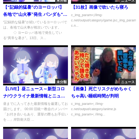
未分類
ニュース
【“記録的猛暑”のヨーロッパ】
【31枚】画像で吹いたら寝ろ
各地で“山火事”発生 パンダも“夏
c_img_param=;//img-
c.net/output/category/game.jsc_img_param=;
バテ”に…
“記録的な猛暑”が続いているヨーロッパで
c.n...
は、各地で山火事が相次いでいます。
◇ ヨーロッパ各地で発生してい
る“異常な暑さ”。13日、ス...
未分類
ニュース
【LIVE】昼ニュース～新型コロ
【画像】死亡リスクがめちゃく
ナ/ウクライナ最新情報とニュー
ちゃ高い睡眠時間が判明
スまとめ(2022年7月26日)ANN/
昼までに入ってきた最新情報を厳選してお
c_img_param=; //img-
届けします。 00:00 旧統一教会のメンバー
c.net/output/category/anime.js
テレ朝
「お付き合いもあり、選挙の際もお手伝い
c_img_param=; //img...
を…」岸防衛大臣 ...