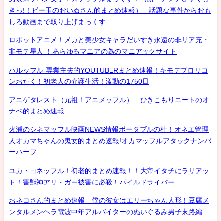
きっ!！ビー玉のおいぬさん的まとめ速報） 話題な事件からおも
しろ動画まで取り上げまっくす
ロボットアニメ！メカと美少女キャラだいすき永遠の非リア充・
非モテ星人 ！あらゆるマニアの為のマニアックサイト
ハルッフル-専業主夫的YOUTUBERまとめ速報！キモデブロリコ
ンおたく！初老人の介護生活！激動の1750日
アニゲタレスト（元祖！アニメッフル） ひきこもりニートのオ
ナベ的まとめ速報
火浦のシネマッフル映画NEWS情報ポータブルの杜！オネエ管理
人オカマちゃんの鬼女的まとめ速報!オカマッフルアタックナンバ
ーハーフ
ユカ・ヨネッフル！初老的まとめ速報！！大帝イタチにラリアッ
ト！害獣神アリ・ガー被害に必殺！パイルドライバー
おネコさん的まとめ速報 僕の彼女はエリーちゃん人形！豆腐メ
ンタルメンヘラ電波中年アルバイターのぬいぐるみ男子末路編