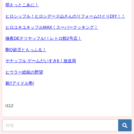
萌えっとこあに！
ヒロシッフル！ヒロシデース山さんのリフォームひとりDIY！！
ヒロユキユキッフルMAX！スーパークッキング！
徹夜DEテツヤッフル!！レトロ館2号店！
剛Q超児ともっふる！
ヤナッフル ゲームだいすき6！放送局
ヒウラー総統の野望
魁!!アイドル塾!
t112