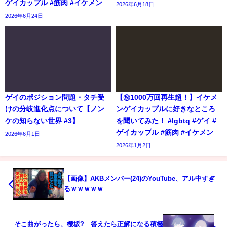
ゲイカップル #筋肉 #イケメン
2026年6月18日
2026年6月24日
ゲイのポジション問題・タチ受
【㊗️1000万回再生超！】イケメ
けの分岐進化点について【ノン
ンゲイカップルに好きなところ
ケの知らない世界 #3】
を聞いてみた！ #lgbtq #ゲイ #
ゲイカップル #筋肉 #イケメン
2026年6月1日
2026年1月2日
【画像】AKBメンバー(24)のYouTube、アル中すぎ
るｗｗｗｗｗ
そこ曲がったら、櫻坂? 答えたら正解になる積極