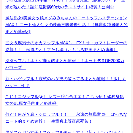
つ病統合失調症14年生HKT46！！9期研究生、最後のサイト！全
米が泣いた！認知症鬱病60代のラストサイト絶賛！公開中
魔法熟女/美魔女ッ娘メグみみちゃんのニートッフルステーション
MAX！ ニート仙人仙女の映画三昧老後生活！（無職孤独居老人的
まとめ速報Z)]
乙女系腐男子のオカマッフルMAX2- FX！オ・カマトレーダーの
逆襲！！ 極道のオカマたち編（おもしろ動画まとめ速報）
タダッフル！ネトゲ廃人的まとめ速報！！ネット乞食DE2000万
パワーズ！
新・ハゲッフル！哀愁のハゲ男の髪ってるまとめ速報！！激しく
ハゲっTEL？
こじ！コジッフル@！-レズっ娘百合ネエ！こじらせ！50独身処
女のBL腐女子的まとめ速報-
何だ！何が？真・シロッフル！！ 永遠の無職童貞- ぼっちな
ニート的まとめ速報！一生童貞上等夜露死苦！
男装スケバン女子！スケッフルまっくす！（新・ナンノひゃくし