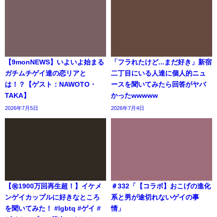
【9monNEWS】いよいよ始まる
「フラれたけど...まだ好き」新宿
ガチムチゲイ達の恋リアと
二丁目にいる人達に個人的ニュ
は！？【ゲスト：NAWOTO・
ースを聞いてみたら回答がヤバ
TAKA】
かったwwwww
2026年7月5日
2026年7月4日
【㊗️1900万回再生超！】イケメ
＃332「【コラボ】おこげの進化
ンゲイカップルに好きなところ
系と男が途切れないゲイの事
を聞いてみた！ #lgbtq #ゲイ #
情」