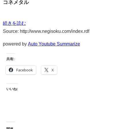
コネメタル
続きを読む
Source: http://www.negisoku.com/index.rdf
powered by
Auto Youtube Summarize
共有:
Facebook
X
いいね:
関連