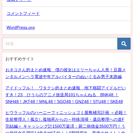
コメントフィード
WordPress.org
おすすめサイト
おネコさん的まとめ速報 僕の彼女はエリーちゃん人形！豆腐メ
ンタルメンヘラ電波中年アルバイターのぬいぐるみ男子末路編
アイドッフル！ ワタクシ的まとめ速報 地下格闘アイドルだい
すき！23 ひうらのアニメ放送局101ちゃんねる BNK48 ！
SNH48！JKT48！MNL48！SGO48！GNZ48！STU48！SKE48
ヒウラッフルのハーニーフィニッシュゴミ屋敷補完計画 ＜必殺！
生前整理人！孤立し孤独死からの～特殊清掃・遺品整理への道F
完結編＞ キャッシング計1500万返済：厨二病借金3500万円！う