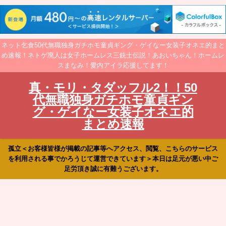
ネット乞食50代無職独身ガチホモ童貞ギング・ゲイなー女装子オネエ的まと
め速報！ネトゲ廃人は女子ホームレス三銃士伝説！あおいちゃん！ホームレ
スまなみ！愛内アイラ応援してます！
真・モリ・タダッフル2！！50
代無職独身ガチホモ童貞ギン
グ・ゲイなー女装子オネエ的
まとめ速報
孤立＜お客様皆様が掲載の記事等へアクセス、閲覧、こちらのサービス
を利用される事でかろうじて運営できています＞本日は足元が悪い中ご
足労頂き誠に有難うございます。