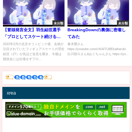
未分類
未分類
【冒頭発言全文】羽生結弦選手
BreakingDownの裏側に密着し
「プロとしてスケート続ける決
てみた
意」プロ転向表明会見｜
2022年2月の北京オリンピック後、去就が
春木開さん
注目されていたフィギュアスケートの羽生
https://youtube.com/c/KAITUBEkaiharuki
TBS NEWS DIG
結弦（27）が先ほど会見を開き、今後は
白川陸斗さん&おぐちゃんさん https://yo...
競技会には出場せずプロ...
xrea