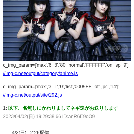
c_img_param=['max','6','3','80','normal','FFFFFF','on','sp','9'];
//img-c.net/output/category/anime.js
c_img_param=['max','3','1','0','list','0009FF','off','pc','14'];
//img-c.net/output/site/292.js
1:
以下、名無しにかわりましてネギ速がお送りします
2023/04/02(日) 19:29:38.66 ID:anR6E9oO9
4/2(日) 12:26配信