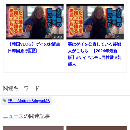
未分類
ゲイ
【韓国VLOG】ゲイのお誕生
実はゲイを公表している芸能
日韓国旅行🇰🇷
人がこちら...【2024年最新
版】#ゲイ #ホモ #同性愛 #芸
能人
関連キーワード
#EatsMatteosBdaysaMB
ニュース
の関連記事